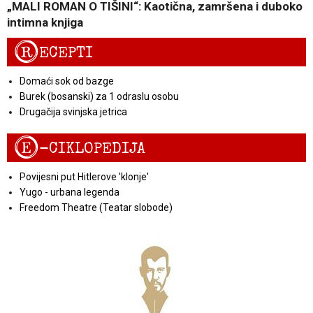
„MALI ROMAN O TIŠINI“: Kaotična, zamršena i duboko
intimna knjiga
R
ECEPTI
Domaći sok od bazge
Burek (bosanski) za 1 odraslu osobu
Drugačija svinjska jetrica
E
-CIKLOPEDIJA
Povijesni put Hitlerove 'klonje'
Yugo - urbana legenda
Freedom Theatre (Teatar slobode)