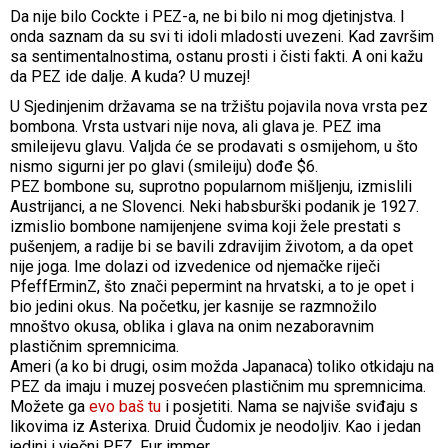
Da nije bilo Cockte i PEZ-a, ne bi bilo ni mog djetinjstva. I
onda saznam da su svi ti idoli mladosti uvezeni. Kad završim
sa sentimentalnostima, ostanu prosti i čisti fakti. A oni kažu
da PEZ ide dalje. A kuda? U muzej!
U Sjedinjenim državama se na tržištu pojavila nova vrsta pez
bombona. Vrsta ustvari nije nova, ali glava je. PEZ ima
smileijevu glavu. Valjda će se prodavati s osmijehom, u što
nismo sigurni jer po glavi (smileiju) dođe $6.
PEZ bombone su, suprotno popularnom mišljenju, izmislili
Austrijanci, a ne Slovenci. Neki habsburški podanik je 1927.
izmislio bombone namijenjene svima koji žele prestati s
pušenjem, a radije bi se bavili zdravijim životom, a da opet
nije joga. Ime dolazi od izvedenice od njemačke riječi
PfeffErminZ, što znači pepermint na hrvatski, a to je opet i
bio jedini okus. Na početku, jer kasnije se razmnožilo
mnoštvo okusa, oblika i glava na onim nezaboravnim
plastičnim spremnicima.
Ameri (a ko bi drugi, osim možda Japanaca) toliko otkidaju na
PEZ da imaju i muzej posvećen plastičnim mu spremnicima.
Možete ga
evo baš tu
i posjetiti. Nama se najviše sviđaju s
likovima iz Asterixa. Druid Čudomix je neodoljiv. Kao i jedan
jedini i vječni PEZ. Fur immer.