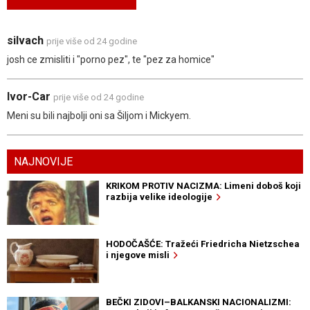
silvach
prije više od 24 godine
josh ce zmisliti i "porno pez", te "pez za homice"
Ivor-Car
prije više od 24 godine
Meni su bili najbolji oni sa Šiljom i Mickyem.
NAJNOVIJE
KRIKOM PROTIV NACIZMA: Limeni doboš koji
razbija velike ideologije
HODOČAŠĆE: Tražeći Friedricha Nietzschea
i njegove misli
BEČKI ZIDOVI–BALKANSKI NACIONALIZMI: