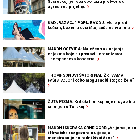
Susret koji je fotoreportažu pretvorio u
agresivnu prijetnju
KAD „RAZVOJ“ POPIJE VODU: More pred
kućom, bazen u dvorištu, suša na vratima
NAKON OČEVIDA: Naloženo uklanjanje
objekata koje su postavili organizatori
Thompsonova koncerta
THOMPSONOVI ŠATORI NAD ŽRTVAMA
FAŠISTA: „Oni očito mogu raditi štogod žele“
ŽUTA PISMA: Kritički film koji nije mogao biti
snimljen u Turskoj
NAKON ISKORAKA CRNE GORE: „Vrijeme je da
i Hrvatska razgovara o utjecaju
menstruacije na radni život žena“