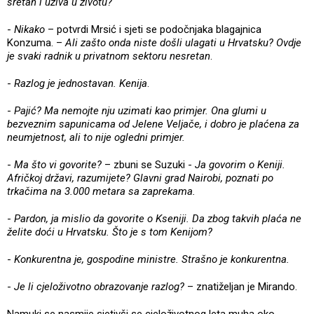
sretan i uživa u životu?
-
Nikako
– potvrdi Mrsić i sjeti se podočnjaka blagajnica
Konzuma. –
Ali zašto onda niste došli ulagati u Hrvatsku? Ovdje
je svaki radnik u privatnom sektoru nesretan
.
-
Razlog je jednostavan. Kenija
.
-
Pajić? Ma nemojte nju uzimati kao primjer. Ona glumi u
bezveznim sapunicama od Jelene Veljače, i dobro je plaćena za
neumjetnost, ali to nije ogledni primjer.
-
Ma što vi govorite?
– zbuni se Suzuki -
Ja govorim o Keniji.
Afričkoj državi, razumijete? Glavni grad Nairobi, poznati po
trkačima na 3.000 metara sa zaprekama.
-
Pardon, ja mislio da govorite o Kseniji. Da zbog takvih plaća ne
želite doći u Hrvatsku. Što je s tom Kenijom?
-
Konkurentna je, gospodine ministre. Strašno je konkurentna.
-
Je li cjeloživotno obrazovanje razlog?
– znatiželjan je Mirando.
Namuki se nasmije sjetivši se cjeloživotnog leta muha oko