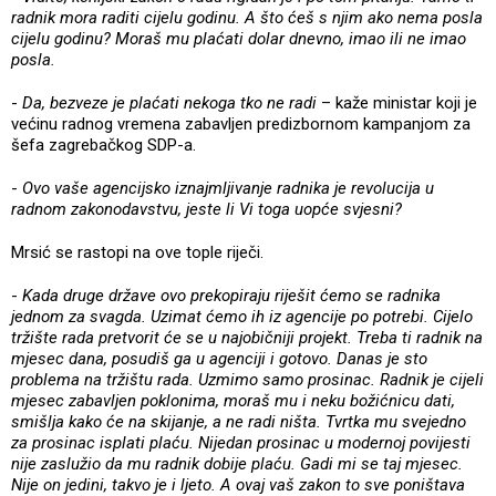
radnik mora raditi cijelu godinu. A što ćeš s njim ako nema posla
cijelu godinu? Moraš mu plaćati dolar dnevno, imao ili ne imao
posla.
-
Da, bezveze je plaćati nekoga tko ne radi
– kaže ministar koji je
većinu radnog vremena zabavljen predizbornom kampanjom za
šefa zagrebačkog SDP-a.
-
Ovo vaše agencijsko iznajmljivanje radnika je revolucija u
radnom zakonodavstvu, jeste li Vi toga uopće svjesni?
Mrsić se rastopi na ove tople riječi.
-
Kada druge države ovo prekopiraju riješit ćemo se radnika
jednom za svagda. Uzimat ćemo ih iz agencije po potrebi. Cijelo
tržište rada pretvorit će se u najobičniji projekt. Treba ti radnik na
mjesec dana, posudiš ga u agenciji i gotovo. Danas je sto
problema na tržištu rada. Uzmimo samo prosinac. Radnik je cijeli
mjesec zabavljen poklonima, moraš mu i neku božićnicu dati,
smišlja kako će na skijanje, a ne radi ništa. Tvrtka mu svejedno
za prosinac isplati plaću. Nijedan prosinac u modernoj povijesti
nije zaslužio da mu radnik dobije plaću. Gadi mi se taj mjesec.
Nije on jedini, takvo je i ljeto. A ovaj vaš zakon to sve poništava