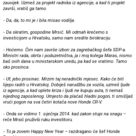
zauvijek. Uzmeš za projekt radnika iz agencije, a kad ti projekt
završi, vratiš ga tamo.
-
Da, da, to mi je i bila misao vodilja.
-
Da skratim, gospodine Mrsić. Mi odmah krećemo s
investicijom u Hrvatsku, samo nam sredite birokraciju.
-
Hoćemo. Čim nam završe izbori za zagrebačkog šefa SDP-a.
Ministri rada, obrta i poduzetništva, ja i moj kolega Maras, nismo
baš ovih dana u ministarskom uredu, pa kad se vratimo. Tamo
oko prosinca.
-
Uf, jebo prosinac. Mrzim taj neradnički mjesec. Kako će biti
lijepo raditi u Hrvatskoj. Dobiješ narudžbu za vozila, uzmeš ljude
iz agencije, a kad oplete kriza i ljudi ne kupuju auta, ti nemaš
nijednog zaposlenog. Umjesto da plaćaš hladni pogon, ti smišljaš
vrući pogon na sva četiri kotača nove Honde CR-V.
-
Onda se vidimo 1. siječnja 2014. kad zakon stupi na snagu
–
reče Mrsić pruživši ruku investitoru.
-
To ja zovem Happy New Year
– razdragano će šef Honde