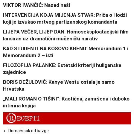
VIKTOR IVANČIĆ: Nazad naši
INTERVENCIJA KOJA MIJENJA STVAR: Priča o Hodži
koji je izvukao mrtvog partizanskog komandanta
LIJEPA VEČER, LIJEP DAN: Homoseksploatacijski film
lansiran uz dramatični mučenički narativ
KAD STUDENTI NA KOSOVO KRENU: Memorandum 1 i
Memorandum 2 – isti
FILOZOFIJA PALANKE: Estetski kriteriji huliganske
zajednice
BORIS DEŽULOVIĆ: Kanye Westu ostala je samo
Hrvatska
„MALI ROMAN O TIŠINI“: Kaotična, zamršena i duboko
intimna knjiga
R
ECEPTI
Domaći sok od bazge