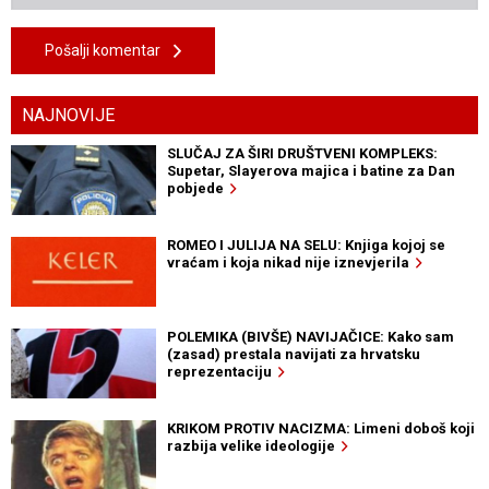
Pošalji komentar
NAJNOVIJE
SLUČAJ ZA ŠIRI DRUŠTVENI KOMPLEKS:
Supetar, Slayerova majica i batine za Dan
pobjede
ROMEO I JULIJA NA SELU: Knjiga kojoj se
vraćam i koja nikad nije iznevjerila
POLEMIKA (BIVŠE) NAVIJAČICE: Kako sam
(zasad) prestala navijati za hrvatsku
reprezentaciju
KRIKOM PROTIV NACIZMA: Limeni doboš koji
razbija velike ideologije