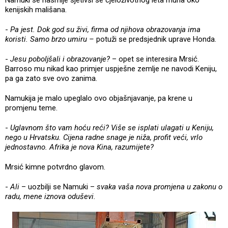
kenijskih mališana.
-
Pa jest. Dok god su živi, firma od njihova obrazovanja ima
koristi. Samo brzo umiru –
potuži se predsjednik uprave Honda.
-
Jesu poboljšali i obrazovanje?
– opet se interesira Mrsić.
Barroso mu nikad kao primjer uspješne zemlje ne navodi Keniju,
pa ga zato sve ovo zanima.
Namukija je malo upeglalo ovo objašnjavanje, pa krene u
promjenu teme.
-
Uglavnom što vam hoću reći? Više se isplati ulagati u Keniju,
nego u Hrvatsku. Cijena radne snage je niža, profit veći, vrlo
jednostavno. Afrika je nova Kina, razumijete?
Mrsić kimne potvrdno glavom.
-
Ali
– uozbilji se Namuki –
svaka vaša nova promjena u zakonu o
radu, mene iznova oduševi.