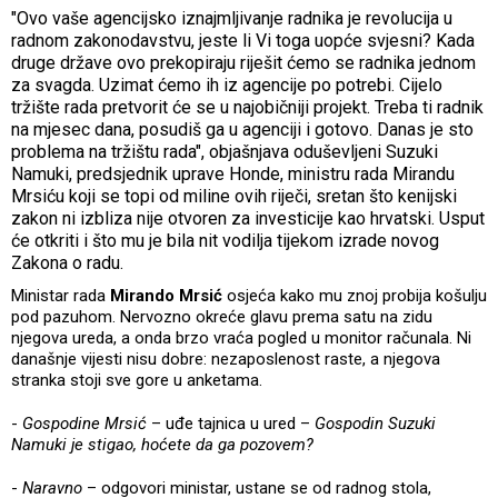
"Ovo vaše agencijsko iznajmljivanje radnika je revolucija u
radnom zakonodavstvu, jeste li Vi toga uopće svjesni? Kada
druge države ovo prekopiraju riješit ćemo se radnika jednom
za svagda. Uzimat ćemo ih iz agencije po potrebi. Cijelo
tržište rada pretvorit će se u najobičniji projekt. Treba ti radnik
na mjesec dana, posudiš ga u agenciji i gotovo. Danas je sto
problema na tržištu rada", objašnjava oduševljeni Suzuki
Namuki, predsjednik uprave Honde, ministru rada Mirandu
Mrsiću koji se topi od miline ovih riječi, sretan što kenijski
zakon ni izbliza nije otvoren za investicije kao hrvatski. Usput
će otkriti i što mu je bila nit vodilja tijekom izrade novog
Zakona o radu.
Ministar rada
Mirando Mrsić
osjeća kako mu znoj probija košulju
pod pazuhom. Nervozno okreće glavu prema satu na zidu
njegova ureda, a onda brzo vraća pogled u monitor računala. Ni
današnje vijesti nisu dobre: nezaposlenost raste, a njegova
stranka stoji sve gore u anketama.
-
Gospodine Mrsić
– uđe tajnica u ured –
Gospodin Suzuki
Namuki je stigao, hoćete da ga pozovem?
-
Naravno
– odgovori ministar, ustane se od radnog stola,