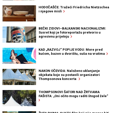
HODOČAŠĆE: Tražeći Friedricha Nietzschea
i njegove misli
BEČKI ZIDOVI–BALKANSKI NACIONALIZMI:
Susret koji je fotoreportažu pretvorio u
agresivnu prijetnju
KAD „RAZVOJ“ POPIJE VODU: More pred
kućom, bazen u dvorištu, suša na vratima
NAKON OČEVIDA: Naloženo uklanjanje
objekata koje su postavili organizatori
Thompsonova koncerta
THOMPSONOVI ŠATORI NAD ŽRTVAMA
FAŠISTA: „Oni očito mogu raditi štogod žele“