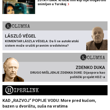
ŽUTA PISMA: Kritički film koji nije mogao biti
snimljen u Turskoj
KOLUMNA
LÁSZLÓ VÉGEL
KOMENTAR LÁSZLA VÉGELA: Da li se autokratski
sistem može srušiti pravnim sredstvima?
KOLUMNA
ZDENKO DUKA
DRUGO MIŠLJENJE ZDENKA DUKE: Dijaspora kao
politički projekt HDZ-a
H
IPERLINK
KAD „RAZVOJ“ POPIJE VODU: More pred kućom,
bazen u dvorištu, suša na vratima