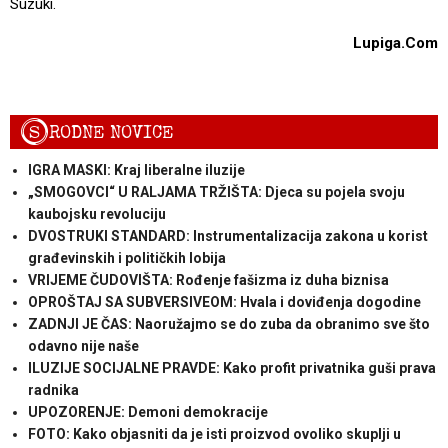
Suzuki.
Lupiga.Com
S
RODNE NOVICE
IGRA MASKI: Kraj liberalne iluzije
„SMOGOVCI“ U RALJAMA TRŽIŠTA: Djeca su pojela svoju
kaubojsku revoluciju
DVOSTRUKI STANDARD: Instrumentalizacija zakona u korist
građevinskih i političkih lobija
VRIJEME ČUDOVIŠTA: Rođenje fašizma iz duha biznisa
OPROŠTAJ SA SUBVERSIVEOM: Hvala i doviđenja dogodine
ZADNJI JE ČAS: Naoružajmo se do zuba da obranimo sve što
odavno nije naše
ILUZIJE SOCIJALNE PRAVDE: Kako profit privatnika guši prava
radnika
UPOZORENJE: Demoni demokracije
FOTO: Kako objasniti da je isti proizvod ovoliko skuplji u