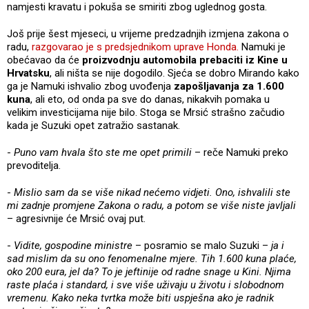
namjesti kravatu i pokuša se smiriti zbog uglednog gosta.
Još prije šest mjeseci, u vrijeme predzadnjih izmjena zakona o
radu,
razgovarao je s predsjednikom uprave Honda.
Namuki je
obećavao da će
proizvodnju automobila prebaciti iz Kine u
Hrvatsku
, ali ništa se nije dogodilo. Sjeća se dobro Mirando kako
ga je Namuki ishvalio zbog uvođenja
zapošljavanja za 1.600
kuna
, ali eto, od onda pa sve do danas, nikakvih pomaka u
velikim investicijama nije bilo. Stoga se Mrsić strašno začudio
kada je Suzuki opet zatražio sastanak.
-
Puno vam hvala što ste me opet primili
– reče Namuki preko
prevoditelja.
-
Mislio sam da se više nikad nećemo vidjeti. Ono, ishvalili ste
mi zadnje promjene Zakona o radu, a potom se više niste javljali
– agresivnije će Mrsić ovaj put.
-
Vidite, gospodine ministre
– posramio se malo Suzuki –
ja i
sad mislim da su ono fenomenalne mjere. Tih 1.600 kuna plaće,
oko 200 eura, jel da? To je jeftinije od radne snage u Kini. Njima
raste plaća i standard, i sve više uživaju u životu i slobodnom
vremenu. Kako neka tvrtka može biti uspješna ako je radnik