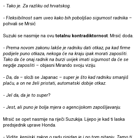
-
Tako je. Za razliku od hrvatskog.
- F
leksibilnost sam uveo kako bih poboljšao sigurnost radnika
–
pohvali se Mrsić
Suzuki se nasmije na ovu
totalnu kontradiktornost
. Mrsić doda.
-
Prema novom zakonu lakše je radniku dati otkaz, pa kad firme
podijele puno otkaza, nekoga će na kraju ipak morati zaposliti.
Tako da će onaj radnik na burzi uvijek imati sigurnost da će se
negdje zaposliti
– objasni Mirando svoju viziju.
-
Da, da
– složi se Japanac –
super je što kad radniku smanjiš
plaću, a on ne želi pristati, automatski dobije otkaz.
-
Jel da, da je to super
?
-
Jest, ali puno je bolja mjera o agencijskom zapošljavanju.
Mrsić se opet nasmije na riječi Suzukija. Lijepo je kad ti laska
predsjednik uprave Honda.
-
Vidite, kenijski zakon o radu rigidan je i po tom pitanju. Tamo ti