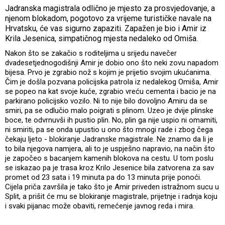
Jadranska magistrala odlično je mjesto za prosvjedovanje, a
njenom blokadom, pogotovo za vrijeme turističke navale na
Hrvatsku, će vas sigurno zapaziti. Zapažen je bio i Amir iz
Krila Jesenica, simpatičnog mjesta nedaleko od Omiša.
Nakon što se zakačio s roditeljima u srijedu navečer
dvadesetjednogodišnji Amir je dobio ono što neki zovu napadom
bijesa. Prvo je zgrabio nož s kojim je prijetio svojim ukućanima.
Čim je došla pozvana policijska patrola iz nedalekog Omiša, Amir
se popeo na kat svoje kuće, zgrabio vreću cementa i bacio je na
parkirano policijsko vozilo. Ni to nije bilo dovoljno Amiru da se
smiri, pa se odlučio malo poigrati s plinom. Uzeo je dvije plinske
boce, te odvrnuvši ih pustio plin. No, plin ga nije uspio ni omamiti,
ni smiriti, pa se onda upustio u ono što mnogi rade i zbog čega
čekaju ljeto - blokiranje Jadranske magistrale. Ne znamo da li je
to bila njegova namjera, ali to je uspješno napravio, na način što
je započeo s bacanjem kamenih blokova na cestu. U tom poslu
se iskazao pa je trasa kroz Krilo Jesenice bila zatvorena za sav
promet od 23 sata i 19 minuta pa do 13 minuta prije ponoći.
Cijela priča završila je tako što je Amir priveden istražnom sucu u
Split, a prišit će mu se blokiranje magistrale, prijetnje i radnja koju
i svaki pijanac može obaviti, remećenje javnog reda i mira.