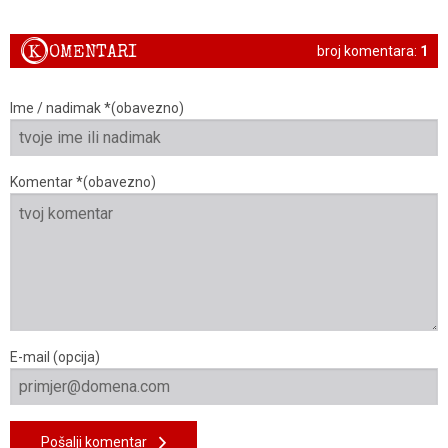
K
OMENTARI
broj komentara:
1
Ime / nadimak *(obavezno)
Komentar *(obavezno)
E-mail (opcija)
Pošalji komentar