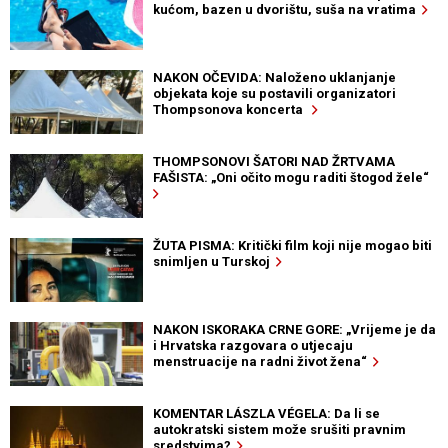
kućom, bazen u dvorištu, suša na vratima
NAKON OČEVIDA: Naloženo uklanjanje
objekata koje su postavili organizatori
Thompsonova koncerta
THOMPSONOVI ŠATORI NAD ŽRTVAMA
FAŠISTA: „Oni očito mogu raditi štogod žele“
ŽUTA PISMA: Kritički film koji nije mogao biti
snimljen u Turskoj
NAKON ISKORAKA CRNE GORE: „Vrijeme je da
i Hrvatska razgovara o utjecaju
menstruacije na radni život žena“
KOMENTAR LÁSZLA VÉGELA: Da li se
autokratski sistem može srušiti pravnim
sredstvima?