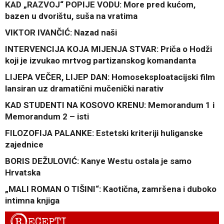
KAD „RAZVOJ“ POPIJE VODU: More pred kućom,
bazen u dvorištu, suša na vratima
VIKTOR IVANČIĆ: Nazad naši
INTERVENCIJA KOJA MIJENJA STVAR: Priča o Hodži
koji je izvukao mrtvog partizanskog komandanta
LIJEPA VEČER, LIJEP DAN: Homoseksploatacijski film
lansiran uz dramatični mučenički narativ
KAD STUDENTI NA KOSOVO KRENU: Memorandum 1 i
Memorandum 2 – isti
FILOZOFIJA PALANKE: Estetski kriteriji huliganske
zajednice
BORIS DEŽULOVIĆ: Kanye Westu ostala je samo
Hrvatska
„MALI ROMAN O TIŠINI“: Kaotična, zamršena i duboko
intimna knjiga
R
ECEPTI