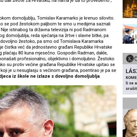
 su dali živote za Hrvatsku, na nama je da to provedemo“,
tokom domoljublju, Tomislav Karamarko je krenuo silovito.
šao se pod žestokom paljbom te smo u medijima saznali
. Nije istinabog ta državna televizija ni pod Radmanom
og domoljublja, reda sjećanja na žrtve i slavne bitke, pa
bilo dovoljno žestoko, pa smo od Tomislava Karamarka
e čistka već da jednostavno građani Republike Hrvatske
eg plaćaju 80 kuna mjesečno. Gospodin Radman, dakle,
 ponašati profesionalno, objektivno i domoljubno. Žestoko
ko su protiv većine građana Republike Hrvatske upitao se
ji je u nesuglasju s većinom građana, poentirao je pa se
LÁS
djeca iz škole ne izlaze s dovoljno domoljublja
.
KOME
li se
sruši