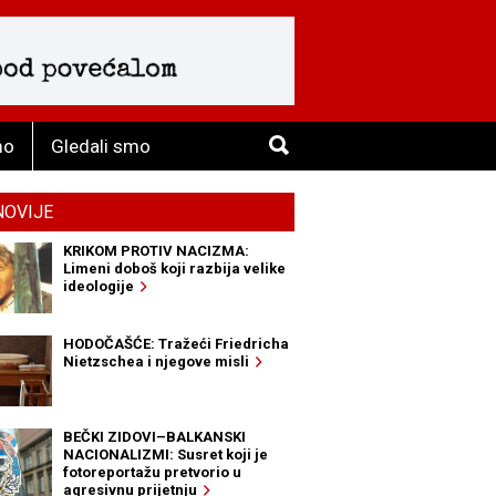
mo
Gledali smo
NOVIJE
KRIKOM PROTIV NACIZMA:
Limeni doboš koji razbija velike
ideologije
HODOČAŠĆE: Tražeći Friedricha
Nietzschea i njegove misli
BEČKI ZIDOVI–BALKANSKI
NACIONALIZMI: Susret koji je
fotoreportažu pretvorio u
agresivnu prijetnju