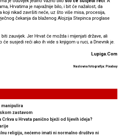
tima je oduvijek jedino važno bilo
što će susjedi reći
. A
ma, Hrvatima je najvažnije bilo, i bit će nažalost, da
koji nikad završiti neće, uz što više misa, procesija,
i vječnog čekanja da blaženog Alojzija Stepinca proglase
iti zauvijek. Jer Hrvat će možda i mijenjati države, ali
o će susjedi reći ako ih vide s knjigom u ruci, a Dnevnik je.
Lupiga.Com
Naslovna fotografija: Pixabay
 manipulira
nskom zastavom
rkva u Hrvata panično bježi od lijevih ideja?
rije
u religiju, nećemo imati ni normalno društvo ni