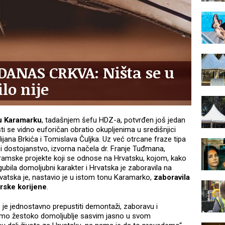
DANAS CRKVA: Ništa se u
lo nije
u Karamarku
, tadašnjem šefu HDZ-a, potvrđen još jedan
i se vidno euforičan obratio okupljenima u središnjici
ilijana Brkića i Tomislava Čuljka. Uz već otrcane fraze tipa
i dostojanstvo, izvorna načela dr. Franje Tuđmana,
amske projekte koji se odnose na Hrvatsku, kojom, kako
zgubila domoljubni karakter i Hrvatska je zaboravila na
Hrvatska je, nastavio je u istom tonu Karamarko,
zaboravila
orske korijene
.
 je jednostavno prepustiti demontaži, zaboravu i
emo žestoko domoljublje sasvim jasno u svom