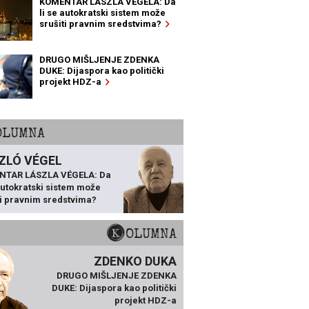
KOMENTAR LÁSZLA VÉGELA: Da
li se autokratski sistem može
srušiti pravnim sredstvima?
DRUGO MIŠLJENJE ZDENKA
DUKE: Dijaspora kao politički
projekt HDZ-a
KOLUMNA
ZLÓ VÉGEL
NTAR LÁSZLA VÉGELA: Da
 autokratski sistem može
ti pravnim sredstvima?
KOLUMNA
ZDENKO DUKA
DRUGO MIŠLJENJE ZDENKA
DUKE: Dijaspora kao politički
projekt HDZ-a