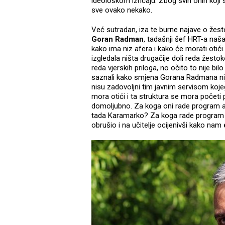
ideološkom izričaju. Zbog svih onih koji
sve ovako nekako.
Već sutradan, iza te burne najave o žes
Goran Radman
, tadašnji šef HRT-a na
kako ima niz afera i kako će morati otići
izgledala ništa drugačije doli reda žestok
reda vjerskih priloga, no očito to nije 
saznali kako smjena Gorana Radmana nij
nisu zadovoljni tim javnim servisom koj
mora otići i ta struktura se mora početi
domoljubno. Za koga oni rade program a
tada Karamarko? Za koga rade program ko
obrušio i na učitelje ocijenivši kako nam