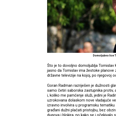
Domoljubno lice 
Što je to dovoljno domoljublja Tomislav 
jasno da Tomislav ima žestoke planove za
državne televizije na kojoj, po njegovoj oc
Goran Radman razriješen je dužnosti gla
samo četiri saborska zastupnika protiv,
i, koliko me pamćenje služi, jedini je Rad
uzrokovana dolaskom nove vladajuće većin
izravno involvira u programsku tematiku 
građani dužni plaćati pristojbu, bez obzi
dugova i blokira, no kako se i očekivalo 