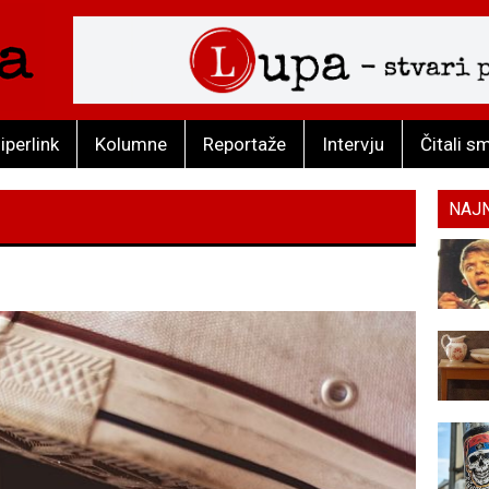
iperlink
Kolumne
Reportaže
Intervju
Čitali s
NAJ