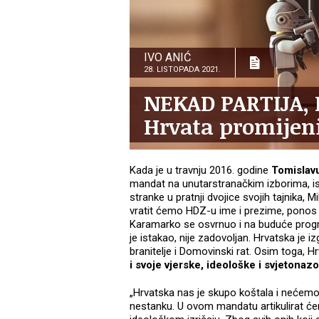
IVO ANIĆ
28. LISTOPADA 2021.
NEKAD PARTIJA, 
Hrvata promijeni
Kada je u travnju 2016. godine
Tomislav
mandat na unutarstranačkim izborima, ist
stranke u pratnji dvojice svojih tajnika, M
vratit ćemo HDZ-u ime i prezime, ponos 
Karamarko se osvrnuo i na buduće progr
je istakao, nije zadovoljan. Hrvatska je i
branitelje i Domovinski rat. Osim toga, 
i svoje vjerske, ideološke i svjetonaz
„Hrvatska nas je skupo koštala i nećemo
nestanku. U ovom mandatu artikulirat ć