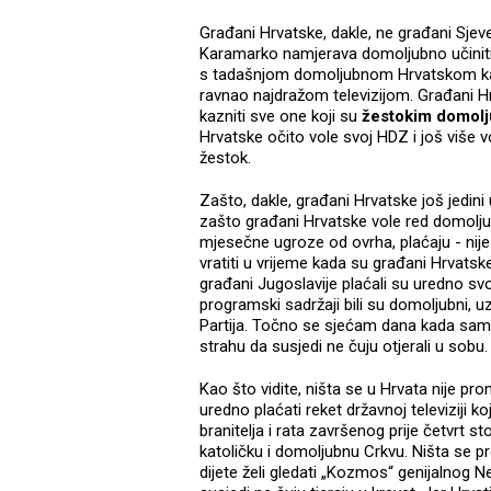
Građani Hrvatske, dakle, ne građani Sjeve
Karamarko namjerava domoljubno učiniti, 
s tadašnjom domoljubnom Hrvatskom ka
ravnao najdražom televizijom. Građani Hr
kazniti sve one koji su
žestokim domolju
Hrvatske očito vole svoj HDZ i još više vo
žestok.
Zašto, dakle, građani Hrvatske još jedini
zašto građani Hrvatske vole red domoljublj
mjesečne ugroze od ovrha, plaćaju - nij
vratiti u vrijeme kada su građani Hrvatske
građani Jugoslavije plaćali su uredno svoj
programski sadržaji bili su domoljubni, uz
Partija. Točno se sjećam dana kada sam h
strahu da susjedi ne čuju otjerali u sobu.
Kao što vidite, ništa se u Hrvata nije pro
uredno plaćati reket državnoj televiziji ko
branitelja i rata završenog prije četvrt s
katoličku i domoljubnu Crkvu. Ništa se pr
dijete želi gledati „Kozmos“ genijalnog N