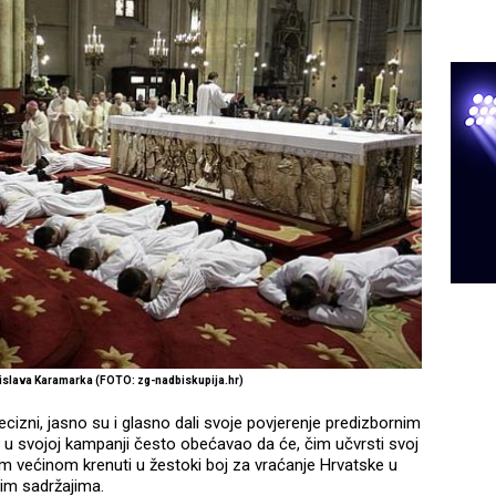
islava Karamarka (FOTO: zg-nadbiskupija.hr)
izni, jasno su i glasno dali svoje povjerenje predizbornim
 u svojoj kampanji često obećavao da će, čim učvrsti svoj
 većinom krenuti u žestoki boj za vraćanje Hrvatske u
im sadržajima.