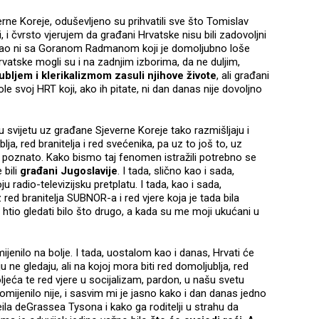
rne Koreje, oduševljeno su prihvatili sve što Tomislav
i čvrsto vjerujem da građani Hrvatske nisu bili zadovoljni
o ni sa Goranom Radmanom koji je domoljubno loše
vatske mogli su i na zadnjim izborima, da ne duljim,
bljem i klerikalizmom zasuli njihove živote
, ali građani
le svoj HRT koji, ako ih pitate, ni dan danas nije dovoljno
 u svijetu uz građane Sjeverne Koreje tako razmišljaju i
a, red branitelja i red svećenika, pa uz to još to, uz
e poznato. Kako bismo taj fenomen istražili potrebno se
 bili
građani Jugoslavije
. I tada, slično kao i sada,
u radio-televizijsku pretplatu. I tada, kao i sada,
 red branitelja SUBNOR-a i red vjere koja je tada bila
tio gledati bilo što drugo, a kada su me moji ukućani u
mijenilo na bolje. I tada, uostalom kao i danas, Hrvati će
ju ne gledaju, ali na kojoj mora biti red domoljublja, red
toljeća te red vjere u socijalizam, pardon, u našu svetu
omijenilo nije, i sasvim mi je jasno kako i dan danas jedno
eila deGrassea Tysona i kako ga roditelji u strahu da