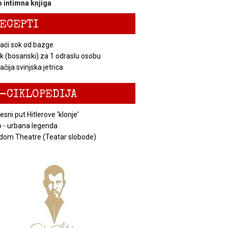
 intimna knjiga
ECEPTI
ći sok od bazge
k (bosanski) za 1 odraslu osobu
čija svinjska jetrica
-CIKLOPEDIJA
esni put Hitlerove 'klonje'
 - urbana legenda
dom Theatre (Teatar slobode)