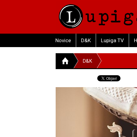
Novice
D&K
Lupiga TV
H
D&K