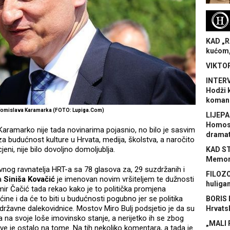
H
KAD „R
kućom,
VIKTOR
INTERV
Hodži 
koman
Tomislava Karamarka (FOTO: Lupiga.Com)
LIJEPA
Homose
Karamarko nije tada novinarima pojasnio, no bilo je sasvim
dramat
 budućnost kulture u Hrvata, medija, školstva, a naročito
jeni, nije bilo dovoljno domoljublja.
KAD S
Memora
vnog ravnatelja HRT-a sa 78 glasova za, 29 suzdržanih i
FILOZO
 a
Siniša Kovačić
je imenovan novim vršiteljem te dužnosti
huliga
imir Čačić tada rekao kako je to politička promjena
e i da će to biti u budućnosti pogubno jer se politika
BORIS 
državne dalekovidnice. Mostov Miro Bulj podsjetio je da su
Hrvats
ra na svoje loše imovinsko stanje, a nerijetko ih se zbog
„MALI 
sve je ostalo na tome. Na tih nekoliko komentara, a tada je