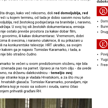
duboko
R
ništa drugo, kako već rekosmo, doli
red domoljublja, red
i red i u kojem terminu, od tada je dobio sasvim novu turbo
Doma
ublja, red žestokog podsjećanja na branitelje i, naravno,
žaja. U svoj toj sili žestokih dokumentaraca, emisija
Bure
i i nije ostalo previše prostora za kakav dobar film,
Druga
 govorimo, ili kakav dokumentarac. Vremenom, dobri
ima ili svecima, i naravno utakmice, ili su prikazani u
E
li na konkurentske televizije. HRT ukratko, sa svojim
kakvim ga je najavio Tomislav Karamarko, i tada, a
nije bilo strašno čudno.
Povij
Yugo
amarko te večeri u svom predizbornom stožeru, nije bila
Free
 je iznenada pao na pamet. Upravo je na tom cilju - da uvede
ravno, na državnu dalekovidnicu -
temeljio svoj
oje stranke koja je vladala Hrvatskom, a za što mu je
a hrvatskih glasača. Tomislav Karamarko, ponavljam, nije
bahtera koji je nosio sa sobom i svuda, samo čitao
njem prihvatili građani RH.