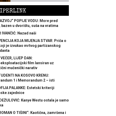
IPERLINK
AZVOJ“ POPIJE VODU: More pred
 bazen u dvorištu, suša na vratima
 IVANČIĆ: Nazad naši
ENCIJA KOJA MIJENJA STVAR: Priča o
koji je izvukao mrtvog partizanskog
danta
 VEČER, LIJEP DAN:
ksploatacijski film lansiran uz
ični mučenički narativ
TUDENTI NA KOSOVO KRENU:
ndum 1 i Memorandum 2 – isti
FIJA PALANKE: Estetski kriteriji
nske zajednice
DEŽULOVIĆ: Kanye Westu ostala je samo
ka
ROMAN O TIŠINI“: Kaotična, zamršena i