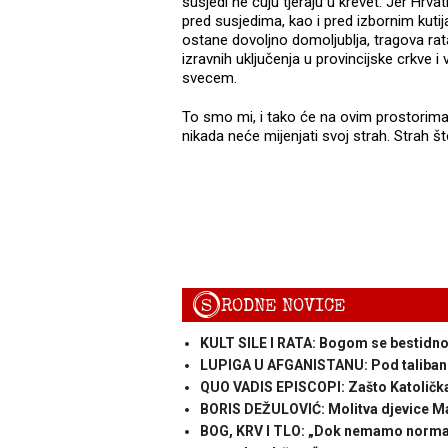
susjedi ne čuju tjeraju u krevet. Jer Hrva
pred susjedima, kao i pred izbornim kutija
ostane dovoljno domoljublja, tragova rata 
izravnih uključenja u provincijske crkve 
svecem.
To smo mi, i tako će na ovim prostorima b
nikada neće mijenjati svoj strah. Strah št
S
RODNE NOVICE
KULT SILE I RATA: Bogom se bestidno
LUPIGA U AFGANISTANU: Pod taliba
QUO VADIS EPISCOPI: Zašto Katolička C
BORIS DEŽULOVIĆ: Molitva djevice Ma
BOG, KRV I TLO: „Dok nemamo normaln