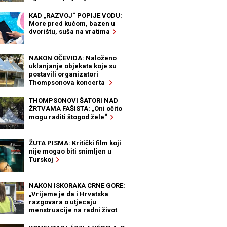
KAD „RAZVOJ“ POPIJE VODU:
More pred kućom, bazen u
dvorištu, suša na vratima
NAKON OČEVIDA: Naloženo
uklanjanje objekata koje su
postavili organizatori
Thompsonova koncerta
THOMPSONOVI ŠATORI NAD
ŽRTVAMA FAŠISTA: „Oni očito
mogu raditi štogod žele“
ŽUTA PISMA: Kritički film koji
nije mogao biti snimljen u
Turskoj
NAKON ISKORAKA CRNE GORE:
„Vrijeme je da i Hrvatska
razgovara o utjecaju
menstruacije na radni život
žena“