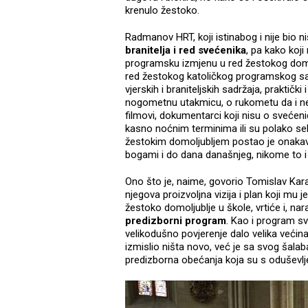
krenulo žestoko.
Radmanov HRT, koji istinabog i nije bio 
branitelja i red svećenika
, pa kako koj
programsku izmjenu u red žestokog domolj
red žestokog katoličkog programskog sadr
vjerskih i braniteljskih sadržaja, praktičk
nogometnu utakmicu, o rukometu da i ne
filmovi, dokumentarci koji nisu o svećenic
kasno noćnim terminima ili su polako seli
žestokim domoljubljem postao je onakav 
bogami i do dana današnjeg, nikome to i 
Ono što je, naime, govorio Tomislav Kar
njegova proizvoljna vizija i plan koji mu
žestoko domoljublje u škole, vrtiće i, na
predizborni program
. Kao i program sv
velikodušno povjerenje dalo velika većin
izmislio ništa novo, već je sa svog šala
predizborna obećanja koja su s oduševlje