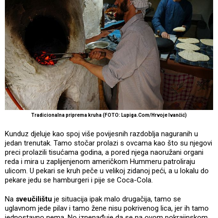
Tradicionalna priprema kruha (FOTO: Lupiga.Com/Hrvoje Ivančić)
Kunduz djeluje kao spoj više povijesnih razdoblja naguranih u
jedan trenutak. Tamo stočar prolazi s ovcama kao što su njegovi
preci prolazili tisućama godina, a pored njega naoružani organi
reda i mira u zaplijenjenom američkom Hummeru patroliraju
ulicom. U pekari se kruh peče u velikoj zidanoj peći, a u lokalu do
pekare jedu se hamburgeri i pije se Coca-Cola.
Na
sveučilištu
je situacija ipak malo drugačija, tamo se
uglavnom jede pilav i tamo žene nisu pokrivenog lica, jer ih tamo
jednostavno nema. No iznenađuje da se na ovom pokrajinskom