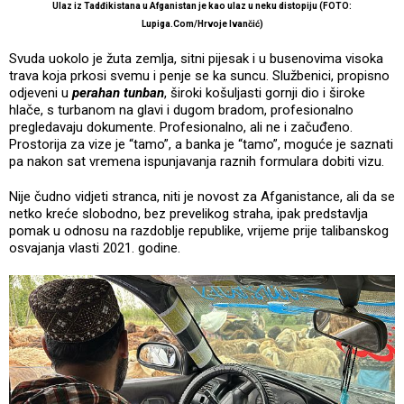
Ulaz iz Tadđikistana u Afganistan je kao ulaz u neku distopiju (FOTO:
Lupiga.Com/Hrvoje Ivančić)
Svuda uokolo je žuta zemlja, sitni pijesak i u busenovima visoka
trava koja prkosi svemu i penje se ka suncu. Službenici, propisno
odjeveni u
perahan tunban
, široki košuljasti gornji dio i široke
hlače, s turbanom na glavi i dugom bradom, profesionalno
pregledavaju dokumente. Profesionalno, ali ne i začuđeno.
Prostorija za vize je “tamo”, a banka je “tamo”, moguće je saznati
pa nakon sat vremena ispunjavanja raznih formulara dobiti vizu.
Nije čudno vidjeti stranca, niti je novost za Afganistance, ali da se
netko kreće slobodno, bez prevelikog straha, ipak predstavlja
pomak u odnosu na razdoblje republike, vrijeme prije talibanskog
osvajanja vlasti 2021. godine.