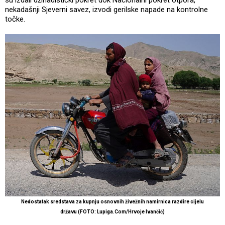
su izdali džihadistički pokret dok Nacionalni pokret otpora,
nekadašnji Sjeverni savez, izvodi gerilske napade na kontrolne
točke.
Nedostatak sredstava za kupnju osnovnih živežnih namirnica razdire cijelu
državu (FOTO: Lupiga.Com/Hrvoje Ivančić)