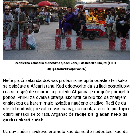
Radnici na kamenim blokovima sjede i čekaju da ih netko unajmi (FOTO:
Lupiga.Com/Hrvoje Ivančić)
Neće proći sekunda dok vas prolaznik ne upita odakle ste i kako
se osjećate u Afganistanu. Kad odgovorite da su ljudi gostoljubivi
i da se osjećate sigurno, u pogledu Afganca je moguće primijetiti
ponos. Priliku za ovakva pitanja iskoristit će bilo tko sa znanjem
engleskog da barem malo izvježba naučeno gradivo. Reći će da
ste dobrodošli, pozvat će vas na čaj, na ručak, a vi ćete pristojno
odbiti jer tako se to radi. Afganac će
radije biti gladan neko da
gostu uskrati ručak
.
Uz sav šušur i zvukove prometa kao da nešto nedostaje, kao da