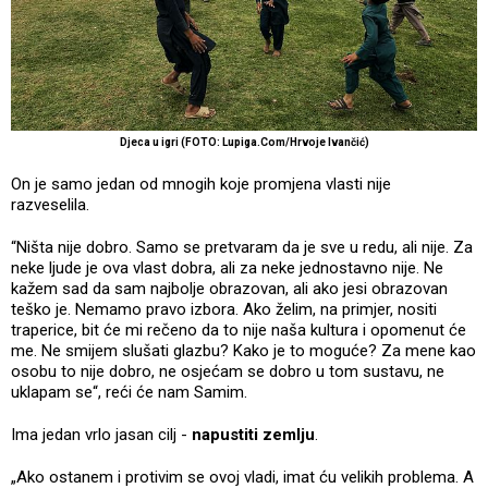
Djeca u igri (FOTO: Lupiga.Com/Hrvoje Ivančić)
On je samo jedan od mnogih koje promjena vlasti nije
razveselila.
“Ništa nije dobro. Samo se pretvaram da je sve u redu, ali nije. Za
neke ljude je ova vlast dobra, ali za neke jednostavno nije. Ne
kažem sad da sam najbolje obrazovan, ali ako jesi obrazovan
teško je. Nemamo pravo izbora. Ako želim, na primjer, nositi
traperice, bit će mi rečeno da to nije naša kultura i opomenut će
me. Ne smijem slušati glazbu? Kako je to moguće? Za mene kao
osobu to nije dobro, ne osjećam se dobro u tom sustavu, ne
uklapam se“, reći će nam Samim.
Ima jedan vrlo jasan cilj -
napustiti zemlju
.
„Ako ostanem i protivim se ovoj vladi, imat ću velikih problema. A