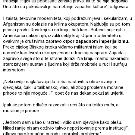
tradicija. Htjeli su poboljšati ženska prava, ali to se nije dogodilo.
Ono što su pokušavali je nametanje zapadne kulture”, odgovara.
I zaista, tekovine moderniteta, koji podrazumijeva i sekularizam, u
Afganistan su dolazile na krilima okupatora. Najdublje su po tom
pitanju prodrli Rusi koji su na kraju, baš kao i Britanci prije njih i
Amerikanci nakon njih, izvukli deblji kraj. Otpor modernitetu u
ovakvim je društvima zapravo
otpor zapadnom imperijalizmu
.
Preko cijelog Bliskog istoka viđamo militantni islam koji se
nameće kao čvrsta ukorijenjenost u tradiciji naspram Zapada i
zapravo svega što s te strane dolazi. Na kraju imamo nakaradni
starozavjetni sustav s ljudima koji drže mobitele u ruci i surfaju
internetom.
„Neki ovdje naglašavaju da treba nastaviti s obrazovanjem
djevojaka, čak i u talibanskoj vladi, ali zbog problema moralne
prirode to nije moguće …”, opet će nas dekan pokušati uvjeriti.
Ipak se potom odlučio razvezati i reći što ga toliko muči, a
moralne je prirode.
„Jednom sam ušao u razred i vidio sam djevojke kako plešu.
Nikad ranije nisam doživio takvo nepoštovanje prema instituciji”,
otkriva nam konačno prirodu „moralnih problema“.