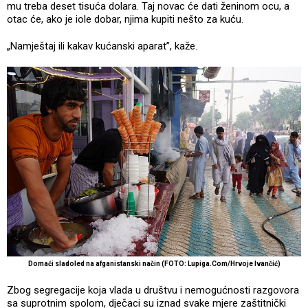
mu treba deset tisuća dolara. Taj novac će dati ženinom ocu, a
otac će, ako je iole dobar, njima kupiti nešto za kuću.
„Namještaj ili kakav kućanski aparat”, kaže.
Domaći sladoled na afganistanski način (FOTO: Lupiga.Com/Hrvoje Ivančić)
Zbog segregacije koja vlada u društvu i nemogućnosti razgovora
sa suprotnim spolom, dječaci su iznad svake mjere zaštitnički