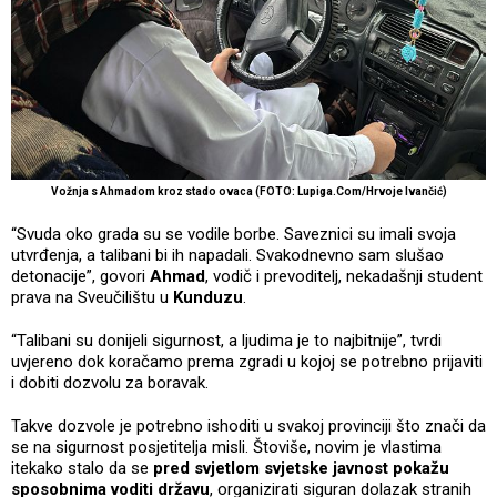
Vožnja s Ahmadom kroz stado ovaca (FOTO: Lupiga.Com/Hrvoje Ivančić)
“Svuda oko grada su se vodile borbe. Saveznici su imali svoja
utvrđenja, a talibani bi ih napadali. Svakodnevno sam slušao
detonacije”, govori
Ahmad
, vodič i prevoditelj, nekadašnji student
prava na Sveučilištu u
Kunduzu
.
“Talibani su donijeli sigurnost, a ljudima je to najbitnije”, tvrdi
uvjereno dok koračamo prema zgradi u kojoj se potrebno prijaviti
i dobiti dozvolu za boravak.
Takve dozvole je potrebno ishoditi u svakoj provinciji što znači da
se na sigurnost posjetitelja misli. Štoviše, novim je vlastima
itekako stalo da se
pred svjetlom svjetske javnost pokažu
sposobnima voditi državu
, organizirati siguran dolazak stranih