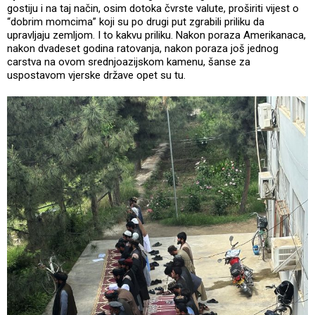
gostiju i na taj način, osim dotoka čvrste valute, proširiti vijest o
“dobrim momcima” koji su po drugi put zgrabili priliku da
upravljaju zemljom. I to kakvu priliku. Nakon poraza Amerikanaca,
nakon dvadeset godina ratovanja, nakon poraza još jednog
carstva na ovom srednjoazijskom kamenu, šanse za
uspostavom vjerske države opet su tu.