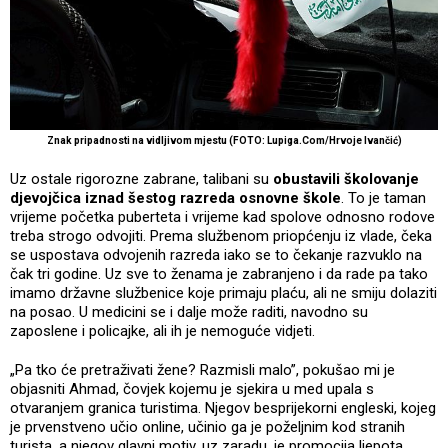
Znak pripadnosti na vidljivom mjestu (FOTO: Lupiga.Com/Hrvoje Ivančić)
Uz ostale rigorozne zabrane, talibani su
obustavili školovanje
djevojčica iznad šestog razreda osnovne škole
. To je taman
vrijeme početka puberteta i vrijeme kad spolove odnosno rodove
treba strogo odvojiti. Prema službenom priopćenju iz vlade, čeka
se uspostava odvojenih razreda iako se to čekanje razvuklo na
čak tri godine. Uz sve to ženama je zabranjeno i da rade pa tako
imamo državne službenice koje primaju plaću, ali ne smiju dolaziti
na posao. U medicini se i dalje može raditi, navodno su
zaposlene i policajke, ali ih je nemoguće vidjeti.
„Pa tko će pretraživati žene? Razmisli malo”, pokušao mi je
objasniti Ahmad, čovjek kojemu je sjekira u med upala s
otvaranjem granica turistima. Njegov besprijekorni engleski, kojeg
je prvenstveno učio online, učinio ga je poželjnim kod stranih
turista, a njegov glavni motiv, uz zaradu, je promocija ljepota