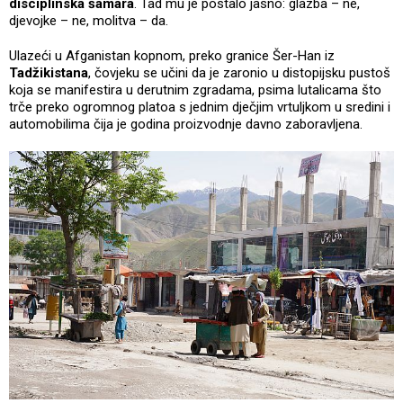
disciplinska šamara
. Tad mu je postalo jasno: glazba – ne,
djevojke – ne, molitva – da.
Ulazeći u Afganistan kopnom, preko granice Šer-Han iz
Tadžikistana
, čovjeku se učini da je zaronio u distopijsku pustoš
koja se manifestira u derutnim zgradama, psima lutalicama što
trče preko ogromnog platoa s jednim dječjim vrtuljkom u sredini i
automobilima čija je godina proizvodnje davno zaboravljena.