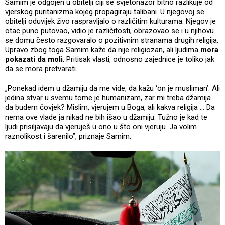
Samim je odgojen u obitelji čiji se svjetonazor bitno razlikuje od
vjerskog puritanizma kojeg propagiraju talibani. U njegovoj se
obitelji oduvijek živo raspravljalo o različitim kulturama. Njegov je
otac puno putovao, vidio je različitosti, obrazovao se i u njihovu
se domu često razgovaralo o pozitivnim stranama drugih religija.
Upravo zbog toga Samim kaže da nije religiozan, ali ljudima
mora
pokazati da moli
. Pritisak vlasti, odnosno zajednice je toliko jak
da se mora pretvarati.
„Ponekad idem u džamiju da me vide, da kažu ‘on je musliman’. Ali
jedina stvar u svemu tome je humanizam, zar mi treba džamija
da budem čovjek? Mislim, vjerujem u Boga, ali kakva religija ... Da
nema ove vlade ja nikad ne bih išao u džamiju. Tužno je kad te
ljudi prisiljavaju da vjeruješ u ono u što oni vjeruju. Ja volim
raznolikost i šarenilo”, priznaje Samim.