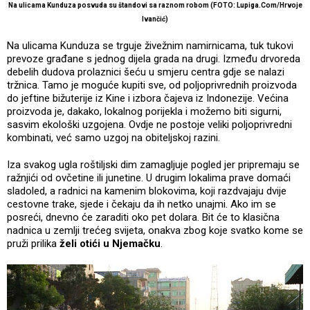
Na ulicama Kunduza posvuda su štandovi sa raznom robom (FOTO: Lupiga.Com/Hrvoje
Ivančić)
Na ulicama Kunduza se trguje živežnim namirnicama, tuk tukovi
prevoze građane s jednog dijela grada na drugi. Između drvoreda
debelih dudova prolaznici šeću u smjeru centra gdje se nalazi
tržnica. Tamo je moguće kupiti sve, od poljoprivrednih proizvoda
do jeftine bižuterije iz Kine i izbora čajeva iz Indonezije. Većina
proizvoda je, dakako, lokalnog porijekla i možemo biti sigurni,
sasvim ekološki uzgojena. Ovdje ne postoje veliki poljoprivredni
kombinati, već samo uzgoj na obiteljskoj razini.
Iza svakog ugla roštiljski dim zamagljuje pogled jer pripremaju se
ražnjići od ovčetine ili junetine. U drugim lokalima prave domaći
sladoled, a radnici na kamenim blokovima, koji razdvajaju dvije
cestovne trake, sjede i čekaju da ih netko unajmi. Ako im se
posreći, dnevno će zaraditi oko pet dolara. Bit će to klasična
nadnica u zemlji trećeg svijeta, onakva zbog koje svatko kome se
pruži prilika
želi otići u Njemačku
.