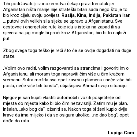
Tihi podržavatelji iz inozemstva čekaju pravi trenutak jer
Afganistan ništa manje nije strateški bitan sada nego što je to
bio kroz cijelu svoju povijest.
Rusija, Kina, Indija, Pakistan Iran
... putovi ovih velikih sila sijeku se upravo u Afganistanu. Sve
cestovne i energetske rute koje idu s istoka na zapad ili sa
sjevera na jug mogle bi proći kroz Afganistan, bio bi to najbrži
put.
Zbog svega toga teško je reći što će se ovdje događati na duge
staze.
„Volim ovo raditi, volim razgovarati sa strancima i govoriti im o
Afganistanu, ali moram toga napraviti čim više u čim kraćem
vremenu. Sutra možda sve opet završi u plamenu i neće više biti
posla, neće više biti turista”, objašnjava Ahmad svoju situaciju.
Njegov je san kupiti vlastiti automobil i voziti posjetitelje od
mjesta do mjesta kako bi bio čim nezavisniji. Zatim mu je plan,
inšalah, „ako bog da“, oženiti se. Nakon toga bi ženi kupio dvije
krave da ima mlijeko i da se osigura ukoliko, „ne dao bog“, opet
dođe do rata.
Lupiga.Com