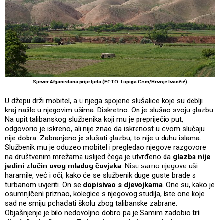
Sjever Afganistana prije ljeta (FOTO: Lupiga.Com/Hrvoje Ivančić)
U džepu drži mobitel, a u njega spojene slušalice koje su deblji
kraj našle u njegovim ušima. Diskretno. On je slušao svoju glazbu.
Na upit talibanskog službenika koji mu je prepriječio put,
odgovorio je iskreno, ali nije znao da iskrenost u ovom slučaju
nije dobra. Zabranjeno je slušati glazbu, to nije u duhu islama.
Službenik mu je oduzeo mobitel i pregledao njegove razgovore
na društvenim mrežama uslijed čega je utvrđeno da
glazba nije
jedini zločin ovog mladog čovjeka
. Nisu samo njegove uši
haramile, već i oči, kako će se službenik duge guste brade s
turbanom uvjeriti. On se
dopisivao s djevojkama
. One su, kako je
osumnjičeni priznao, kolegice s njegovog studija, iste one koje
sad ne smiju pohađati školu zbog talibanske zabrane.
Objašnjenje je bilo nedovoljno dobro pa je Samim zadobio
tri