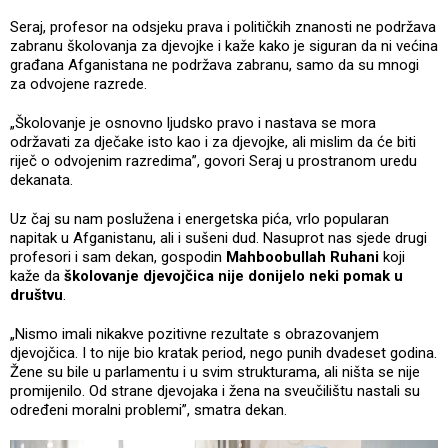
Seraj, profesor na odsjeku prava i političkih znanosti ne podržava
zabranu školovanja za djevojke i kaže kako je siguran da ni većina
građana Afganistana ne podržava zabranu, samo da su mnogi
za odvojene razrede.
„Školovanje je osnovno ljudsko pravo i nastava se mora
održavati za dječake isto kao i za djevojke, ali mislim da će biti
riječ o odvojenim razredima”, govori Seraj u prostranom uredu
dekanata.
Uz čaj su nam poslužena i energetska pića, vrlo popularan
napitak u Afganistanu, ali i sušeni dud. Nasuprot nas sjede drugi
profesori i sam dekan, gospodin
Mahboobullah Ruhani
koji
kaže da
školovanje djevojčica nije donijelo neki pomak u
društvu
.
„Nismo imali nikakve pozitivne rezultate s obrazovanjem
djevojčica. I to nije bio kratak period, nego punih dvadeset godina.
Žene su bile u parlamentu i u svim strukturama, ali ništa se nije
promijenilo. Od strane djevojaka i žena na sveučilištu nastali su
određeni moralni problemi”, smatra dekan.