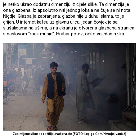
je netko ukrao dodatnu dimenziju iz cijele slike. Ta dimenzija je
ona glazbena. Iz apsolutno niti jednog lokala ne čuje se ni nota.
Nigdje. Glazba je zabranjena, glazba nije u duhu islama, to je
grijeh. U internet kafeu uz glavnu ulicu, jedan čovjek je sa
slušalicama na ušima, a na ekranu je otvorena glazbena stranica
s naslovom “rock music”. Hrabar potez, očito vrijedan rizika.
Zadimljene ulice od roštilja svake vrste (FOTO: Lupiga.Com/Hrvoje Ivančić)