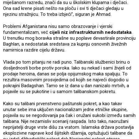
miješanom razredu, znači da su u školskim klupama i dječaci.
Ona sad krene pisati nešto na ploču i svi ti dječaci gledaju u
njezinu stražnjicu. To treba izbjeći”, siguran je Ahmad.
Problemi Afganistana nisu samo obrazovanje i vjerski
fundamentalizam, već
cijeli niz infrastrukturnih nedostataka
.
U trenutku mog boravka strašne su poplave devastirale provinciju
Baghlan, a nedostatak sredstava za kupnju osnovnih živežnih
namirnica razdire cijelu državu.
Vlada po tom pitanju ne radi puno. Talibanski službenici brinu o
dosljednosti borbe protiv poroka. Iako su nekad i sami živjeli od
prodaje heroina, danas se polja opijumskog maka spaljuju. To
rezultira masovnim prosvjedima od kojih se najveći dogodio u
pokrajini Badagshan. Tamo se iz dana u dan nanizalo mrtvih, a
pojavile su se pukotine i u samom talibanskom pokretu.
Kako su talibani prvenstveno paštunski pokret, a kao takav
unutar sebe ima uključen nacionalizam jedne etničke skupine,
pojavila su se negodovanja pa čak i oružani sukobi između samih
talibana. Nije nezamisliv scenarij raspada. Isto tako, naoružani
neprijatelji druge vrste dišu za vratom. Islamska država postavlja
eksplozivne naprave kod šijitskih džamija, optužujući talibane da