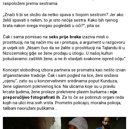
raspoloženi prema sestrama.
„Znači ti bi se složio da netko spava s tvojom sestrom? Jer ako
želiš spavati s nekim, to je isto nečija sestra. Kako bih njenog
brata nakon svega mogao pogledati u oči?”, pita se.
Čak i sama pomisao na
seks prije braka
izaziva misli o
prostituciji, na taj način mu se i pristupa, a argument u razgovoru
je uvijek isti: „Nisam čuo da se žalite o prostituciji na Tajlandu ili u
Nizozemskoj gdje se žene prodaju u izlogu...U našoj kulturi
pokušavamo zaštititi žene, a ne ih stavljati svakome ispred očiju.”
Koncept slobodnog izbora partnera se promatra kao nešto izvan
afganistanske tradicije. Čak i sam pogled na lice, ženi snižava
„cijenu“, zato su u konzervativnim sredinama poput Kunduza,
žene uglavnom pokrivenog lica. Na ulicama koje su u pravilu
krcate ljudima, žene prolaze prekrivene plavim burkama i
nije
preporučljivo fotografirati ih
. Za to će se pobrinuti organi reda
kojih na ulici ima svih vrsta. Prometni policajci, moralna policija,
talibani naoružani puškama …