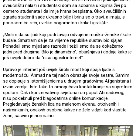
sveučilištu nalazi i studentski dom sa sobama u kojima živi po
osmero studenata i da im je hrana besplatna. Oko sveučilišnih
zgrada studenti sade ukrasno bilje i brinu se o travi, a imaju, s
ponosom će reći, i veliko nogometno i kriket igralište.
„Mislim da su ljudi koji podržavaju odvojene muško-ženske škole
budale. Smatram da je za vrijeme republike sustav bio sjajan.
Pohađali smo miješane razrede i težili smo da se dokažemo
jedni pred drugima. Bilo je dinamično”, objašnjava i dodaje kako je
još uvijek dobro da “nisu ugasili internet”.
Upravo je internet još uvijek široki most koji spaja ljude s
modernošću. Ahmad na taj način obrazuje svoje sestre, Samim
se dopisuje s istomišljenicima u drugim gradovima Afganistana i
izvan zemlje. Isto tako to omogućava kontaktiranje sa suprotnim
spolom. Čak i konzervativniji svjetonazori poput Ahmadovog,
nisu pokleknuli pred blagodatima online komunikacije.
Pregledavanje ženskih lica na malenom ekranu, otkrivenih i
našminkanih, onakvih osobina kakve ne žele vidjeti kod vlastite
žene, sasvim je normalno.