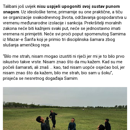
Talibani još uvijek
nisu uspjeli upogoniti svoj sustav punom
snagom
. Uz ideološke teme, primarnije su one praktične, a tiču
se organizacije svakodnevnog života, održavanja gospodarstva u
vremenu međunarodne izolacije i sankcija. Prekršitelji moralnih
zakona neće biti kažnjeni svaki put, neće se jednostavno imati
vremena ni primijetiti. Neće svi proći poput spomenutog Samima
iz Mazar-e Šarifa koji je primio tri disciplinska šamara zbog
slušanja američkog repa.
“Bilo me strah, nisam mogao izustiti ni riječi jer mi je to bilo prvo
iskustvo takve vrste. Nisam znao što da mu kažem. Kad su me
počeli šamarati, ali znaš ... kao, tad nisam uopće osjećao bol, jer
nisam znao što da kažem, bilo me strah, bio sam u šoku”,
prisjeća se nesretnog događaja Samim.