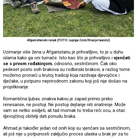
Afganistanski ručak (FOTO: Lupiga.Com/Hrvoje Ivančić)
Uzimanje više žena u Afganistanu je prihvatljivo, to je u duhu
islama kako ga oni tumače. Isto kao što je prihvatljivo i
vjenčati
se s prvom rođakinjom
, odnosno, sestričinom. Čak oko
pedeset posto svih brakova su rodbinski brakovi, a razlog tome
možemo pronaći u krutoj tradiciji koja razdvaja djevojčice i
dječake, u potpuno neprirodnom zakonu koji još nije došao na
propitkivanje.
Romantična ljubav, onakva kakvu je zapad primio preko
renesanse, ne postoji. Ne postoji dejtanje niti snatrenje. Može
vam se netko svidjeti, ali tad momak to treba reći ocu, a otac
djevojčinoj obitelji dati ponudu braka.
Ahmad je također jedan od onih koji su vjenčani sa sestričinom,
ali još nije u potpunosti zaključio proces ulaska u brak jer za to