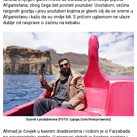
Afganistana, zbog čega želi postati youtuber. Uostalom, većina
njegovih gostiju i jesu youtuberi kojima je glavni cilj da se snime u
Afganistanu i kažu da su ondje bili. S pričom uglavnom ne ulaze
dublje od rasprave o začinu na kebabu.
Susret s youtuberima (FOTO: Lupiga.Com/Hrvoje Ivančić)
Ahmad je čovjek u kasnim dvadesetima i rodom je iz Faizabada
na sjeveroistoku zemlje. U njegovoj obitelji je šestero sestara i