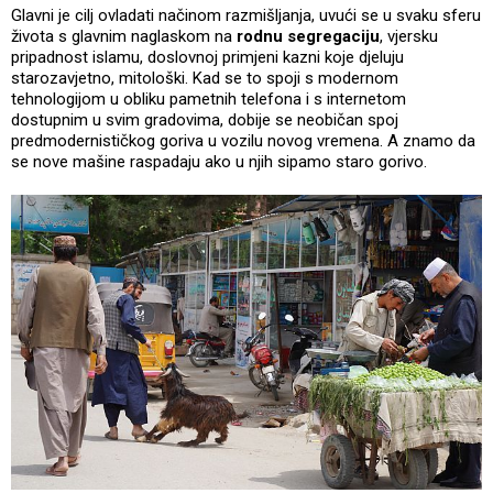
Glavni je cilj ovladati načinom razmišljanja, uvući se u svaku sferu
života s glavnim naglaskom na
rodnu segregaciju
, vjersku
pripadnost islamu, doslovnoj primjeni kazni koje djeluju
starozavjetno, mitološki. Kad se to spoji s modernom
tehnologijom u obliku pametnih telefona i s internetom
dostupnim u svim gradovima, dobije se neobičan spoj
predmodernističkog goriva u vozilu novog vremena. A znamo da
se nove mašine raspadaju ako u njih sipamo staro gorivo.