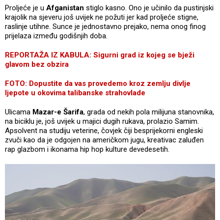
Proljeće je u
Afganistan
stiglo kasno. Ono je učinilo da pustinjski
krajolik na sjeveru još uvijek ne požuti jer kad proljeće stigne,
raslinje utihne. Sunce je jednostavno prejako, nema onog finog
prijelaza između godišnjih doba.
REPORTAŽA IZ KABULA: Sigurni grad iz kojeg se bježi
glavom bez obzira
FOTO: Dopustite da vas provedemo kroz zemlju divlje
ljepote u okovima talibanske strahovlade
Ulicama
Mazar-e Šarifa
, grada od nekih pola milijuna stanovnika,
na biciklu je, još uvijek u majici dugih rukava, prolazio Samim.
Apsolvent na studiju veterine, čovjek čiji besprijekorni engleski
zvuči kao da je odgojen na američkom jugu, kreativac zaluđen
rap glazbom i ikonama hip hop kulture devedesetih.