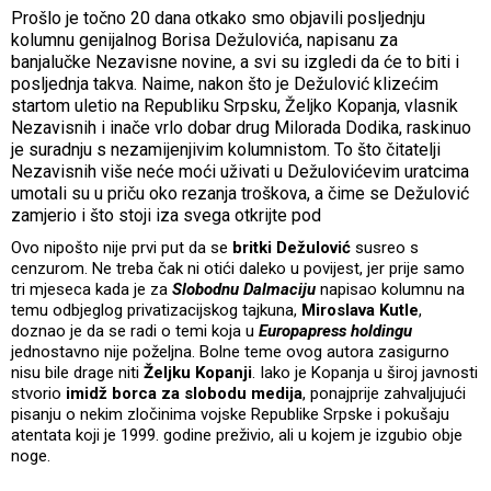
Prošlo je točno 20 dana otkako smo objavili posljednju
kolumnu genijalnog Borisa Dežulovića, napisanu za
banjalučke Nezavisne novine, a svi su izgledi da će to biti i
posljednja takva. Naime, nakon što je Dežulović klizećim
startom uletio na Republiku Srpsku, Željko Kopanja, vlasnik
Nezavisnih i inače vrlo dobar drug Milorada Dodika, raskinuo
je suradnju s nezamijenjivim kolumnistom. To što čitatelji
Nezavisnih više neće moći uživati u Dežulovićevim uratcima
umotali su u priču oko rezanja troškova, a čime se Dežulović
zamjerio i što stoji iza svega otkrijte pod
Ovo nipošto nije prvi put da se
britki Dežulović
susreo s
cenzurom. Ne treba čak ni otići daleko u povijest, jer prije samo
tri mjeseca kada je za
Slobodnu Dalmaciju
napisao kolumnu na
temu odbjeglog privatizacijskog tajkuna,
Miroslava Kutle
,
doznao je da se radi o temi koja u
Europapress holdingu
jednostavno nije poželjna. Bolne teme ovog autora zasigurno
nisu bile drage niti
Željku Kopanji
. Iako je Kopanja u široj javnosti
stvorio
imidž borca za slobodu medija
, ponajprije zahvaljujući
pisanju o nekim zločinima vojske Republike Srpske i pokušaju
atentata koji je 1999. godine preživio, ali u kojem je izgubio obje
noge.