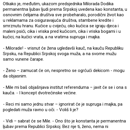
Otkako je, međutim, ukazom predsjednika Milorada Dodika
permanentna ljubav ljudi prema Srpskoj uvedena kao konstanta, u
osnovnim ćelijama društva sve probeharalo, porodični život kao
u reklamama za osiguravajuća društva, stambene kredite i
smrznutu hranu. Kućice u cvijeću, oko kućica se igraju djeca i
maleni psići, cika i vriska pred kućicom, cika i vriska bogami i u
kućici, na kućici vrata, a na vratima supruga i majka.
- Milorade! - vrisnut će žena ugledavši kauč, na kauču Republiku
Srpsku, na Republici Srpskoj svoga muža, a na svome mužu
samo vunene čarape.
- Ženo – zamucat će on, nespretno se ogrćući dekicom - mogu
da objasnim.
- Mile mi baš objašnjava institut referenduma – javit će se i ona s
kauča. - I koncept dvotrećinske većine.
- Reci mi samo jednu stvar – ignorirat će je supruga i majka, pa
pogledati muža ravno u oči. - Voliš li je?
- Vidi – sabrat će se Mile. - Ono što je konstanta je permanentna
ljubav prema Republici Srpskoj. Bez nje ti, ženo, nema ni