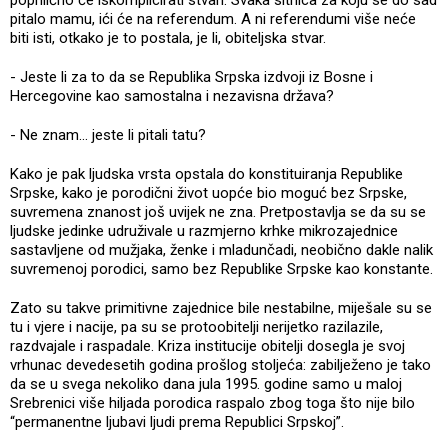
pitalo mamu, ići će na referendum. A ni referendumi više neće
biti isti, otkako je to postala, je li, obiteljska stvar.
- Jeste li za to da se Republika Srpska izdvoji iz Bosne i
Hercegovine kao samostalna i nezavisna država?
- Ne znam... jeste li pitali tatu?
Kako je pak ljudska vrsta opstala do konstituiranja Republike
Srpske, kako je porodični život uopće bio moguć bez Srpske,
suvremena znanost još uvijek ne zna. Pretpostavlja se da su se
ljudske jedinke udruživale u razmjerno krhke mikrozajednice
sastavljene od mužjaka, ženke i mladunčadi, neobično dakle nalik
suvremenoj porodici, samo bez Republike Srpske kao konstante.
Zato su takve primitivne zajednice bile nestabilne, miješale su se
tu i vjere i nacije, pa su se protoobitelji nerijetko razilazile,
razdvajale i raspadale. Kriza institucije obitelji dosegla je svoj
vrhunac devedesetih godina prošlog stoljeća: zabilježeno je tako
da se u svega nekoliko dana jula 1995. godine samo u maloj
Srebrenici više hiljada porodica raspalo zbog toga što nije bilo
“permanentne ljubavi ljudi prema Republici Srpskoj”.