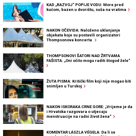
KAD „RAZVOJ“ POPIJE VODU: More pred
kućom, bazen u dvorištu, suša na vratima
NAKON OČEVIDA: Naloženo uklanjanje
objekata koje su postavili organizatori
Thompsonova koncerta
THOMPSONOVI ŠATORI NAD ŽRTVAMA
FAŠISTA: „Oni očito mogu raditi štogod žele“
ŽUTA PISMA: Kritički film koji nije mogao biti
snimljen u Turskoj
NAKON ISKORAKA CRNE GORE: „Vrijeme je da
i Hrvatska razgovara o utjecaju
menstruacije na radni život žena“
KOMENTAR LÁSZLA VÉGELA: Da li se