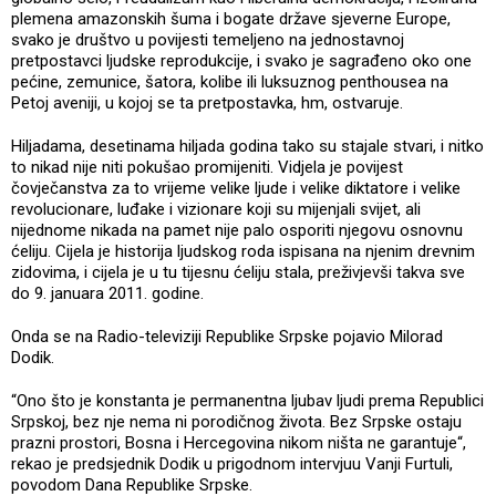
plemena amazonskih šuma i bogate države sjeverne Europe,
svako je društvo u povijesti temeljeno na jednostavnoj
pretpostavci ljudske reprodukcije, i svako je sagrađeno oko one
pećine, zemunice, šatora, kolibe ili luksuznog penthousea na
Petoj aveniji, u kojoj se ta pretpostavka, hm, ostvaruje.
Hiljadama, desetinama hiljada godina tako su stajale stvari, i nitko
to nikad nije niti pokušao promijeniti. Vidjela je povijest
čovječanstva za to vrijeme velike ljude i velike diktatore i velike
revolucionare, luđake i vizionare koji su mijenjali svijet, ali
nijednome nikada na pamet nije palo osporiti njegovu osnovnu
ćeliju. Cijela je historija ljudskog roda ispisana na njenim drevnim
zidovima, i cijela je u tu tijesnu ćeliju stala, preživjevši takva sve
do 9. januara 2011. godine.
Onda se na Radio-televiziji Republike Srpske pojavio Milorad
Dodik.
“Ono što je konstanta je permanentna ljubav ljudi prema Republici
Srpskoj, bez nje nema ni porodičnog života. Bez Srpske ostaju
prazni prostori, Bosna i Hercegovina nikom ništa ne garantuje“,
rekao je predsjednik Dodik u prigodnom intervjuu Vanji Furtuli,
povodom Dana Republike Srpske.