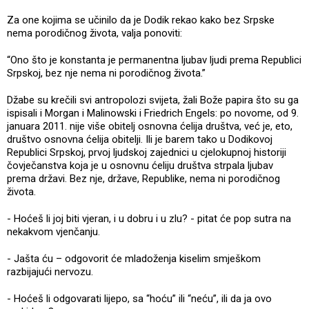
Za one kojima se učinilo da je Dodik rekao kako bez Srpske
nema porodičnog života, valja ponoviti:
“Ono što je konstanta je permanentna ljubav ljudi prema Republici
Srpskoj, bez nje nema ni porodičnog života.”
Džabe su krečili svi antropolozi svijeta, žali Bože papira što su ga
ispisali i Morgan i Malinowski i Friedrich Engels: po novome, od 9.
januara 2011. nije više obitelj osnovna ćelija društva, već je, eto,
društvo osnovna ćelija obitelji. Ili je barem tako u Dodikovoj
Republici Srpskoj, prvoj ljudskoj zajednici u cjelokupnoj historiji
čovječanstva koja je u osnovnu ćeliju društva strpala ljubav
prema državi. Bez nje, države, Republike, nema ni porodičnog
života.
- Hoćeš li joj biti vjeran, i u dobru i u zlu? - pitat će pop sutra na
nekakvom vjenčanju.
- Jašta ću – odgovorit će mladoženja kiselim smješkom
razbijajući nervozu.
- Hoćeš li odgovarati lijepo, sa “hoću” ili “neću”, ili da ja ovo