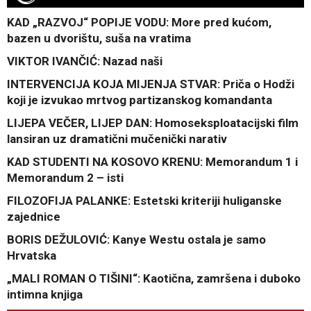
KAD „RAZVOJ“ POPIJE VODU: More pred kućom,
bazen u dvorištu, suša na vratima
VIKTOR IVANČIĆ: Nazad naši
INTERVENCIJA KOJA MIJENJA STVAR: Priča o Hodži
koji je izvukao mrtvog partizanskog komandanta
LIJEPA VEČER, LIJEP DAN: Homoseksploatacijski film
lansiran uz dramatični mučenički narativ
KAD STUDENTI NA KOSOVO KRENU: Memorandum 1 i
Memorandum 2 – isti
FILOZOFIJA PALANKE: Estetski kriteriji huliganske
zajednice
BORIS DEŽULOVIĆ: Kanye Westu ostala je samo
Hrvatska
„MALI ROMAN O TIŠINI“: Kaotična, zamršena i duboko
intimna knjiga