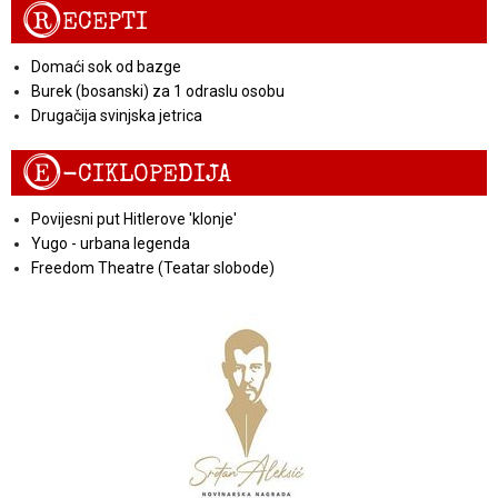
R
ECEPTI
Domaći sok od bazge
Burek (bosanski) za 1 odraslu osobu
Drugačija svinjska jetrica
E
-CIKLOPEDIJA
Povijesni put Hitlerove 'klonje'
Yugo - urbana legenda
Freedom Theatre (Teatar slobode)