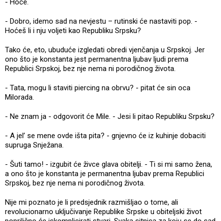
- Hoće.
- Dobro, idemo sad na nevjestu – rutinski će nastaviti pop. -
Hoćeš li i nju voljeti kao Republiku Srpsku?
Tako će, eto, ubuduće izgledati obredi vjenčanja u Srpskoj. Jer
ono što je konstanta jest permanentna ljubav ljudi prema
Republici Srpskoj, bez nje nema ni porodičnog života.
- Tata, mogu li staviti piercing na obrvu? - pitat će sin oca
Milorada.
- Ne znam ja - odgovorit će Mile. - Jesi li pitao Republiku Srpsku?
- A jel’ se mene ovde išta pita? - gnjevno će iz kuhinje dobaciti
supruga Snježana.
- Šuti tamo! - izgubit će živce glava obitelji. - Ti si mi samo žena,
a ono što je konstanta je permanentna ljubav prema Republici
Srpskoj, bez nje nema ni porodičnog života.
Nije mi poznato je li predsjednik razmišljao o tome, ali
revolucionarno uključivanje Republike Srpske u obiteljski život
poprilično će iskomplicirati stvari. Svaka sitnica za koju se do sad