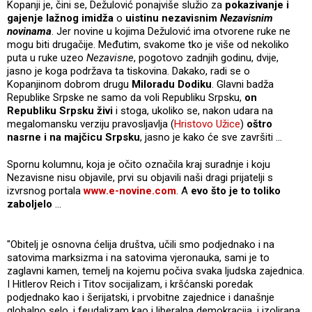
Kopanji je, čini se, Dežulović ponajviše služio za
pokazivanje i
gajenje lažnog imidža
o
uistinu nezavisnim
Nezavisnim
novinama
. Jer novine u kojima Dežulović ima otvorene ruke ne
mogu biti drugačije. Međutim, svakome tko je više od nekoliko
puta u ruke uzeo
Nezavisne
, pogotovo zadnjih godinu, dvije,
jasno je koga podržava ta tiskovina. Dakako, radi se o
Kopanjinom dobrom drugu
Miloradu Dodiku
. Glavni badža
Republike Srpske ne samo da voli Republiku Srpsku,
on
Republiku Srpsku živi
i stoga, ukoliko se, nakon udara na
megalomansku verziju pravosljavlja (
Hristovo Užice
)
oštro
nasrne i na majčicu Srpsku
, jasno je kako će sve završiti ...
Spornu kolumnu, koja je očito označila kraj suradnje i koju
Nezavisne nisu objavile, prvi su objavili naši dragi prijatelji s
izvrsnog portala
www.e-novine.com
. A
evo što je to toliko
zaboljelo
...
"Obitelj je osnovna ćelija društva, učili smo podjednako i na
satovima marksizma i na satovima vjeronauka, sami je to
zaglavni kamen, temelj na kojemu počiva svaka ljudska zajednica.
I Hitlerov Reich i Titov socijalizam, i kršćanski poredak
podjednako kao i šerijatski, i prvobitne zajednice i današnje
globalno selo, i feudalizam kao i liberalna demokracija, i izolirana