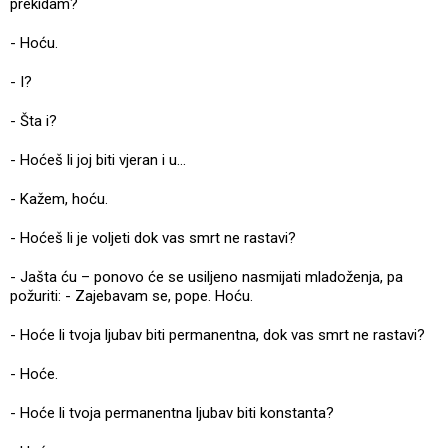
prekidam?
- Hoću.
- I?
- Šta i?
- Hoćeš li joj biti vjeran i u...
- Kažem, hoću.
- Hoćeš li je voljeti dok vas smrt ne rastavi?
- Jašta ću – ponovo će se usiljeno nasmijati mladoženja, pa
požuriti: - Zajebavam se, pope. Hoću.
- Hoće li tvoja ljubav biti permanentna, dok vas smrt ne rastavi?
- Hoće.
- Hoće li tvoja permanentna ljubav biti konstanta?