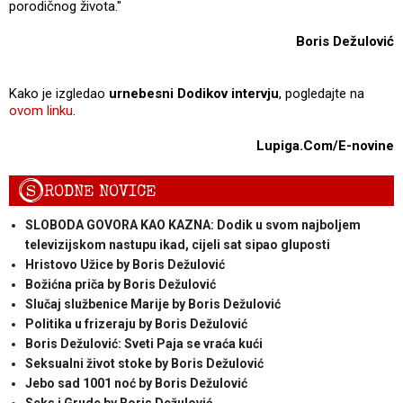
porodičnog života."
Boris Dežulović
Kako je izgledao
urnebesni Dodikov intervju
, pogledajte na
ovom linku
.
Lupiga.Com/E-novine
S
RODNE NOVICE
SLOBODA GOVORA KAO KAZNA: Dodik u svom najboljem
televizijskom nastupu ikad, cijeli sat sipao gluposti
Hristovo Užice by Boris Dežulović
Božićna priča by Boris Dežulović
Slučaj službenice Marije by Boris Dežulović
Politika u frizeraju by Boris Dežulović
Boris Dežulović: Sveti Paja se vraća kući
Seksualni život stoke by Boris Dežulović
Jebo sad 1001 noć by Boris Dežulović
Seks i Grude by Boris Dežulović