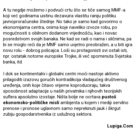
A tu negdje možemo i podvući crtu što se tiče samog MMF-a
koji već godinama uistinu dezavuira vlastitu raniju politiku
javnoproračunske štednje. No tako je samo kad govorimo o
ekonomijama centra, onima koje naveliko izvoze robu, po
mogućnosti s obilnom dodanom vrijednošću, kao i novac
posredstvom svojih banaka. Ne kad se radi o nama i sličnima, pa
bi se moglo reći da je MMF samo uvjetno preobražen, a u biti igra
novu rolu - dobrog policajca. Loši su protagonisti svi ostali isti,
npr. ostatak notorne europske Trojke, ili već spomenuta Svjetska
banka, itd.
I dok se kontinentalni i globalni centri moći nastoje aktivno
prilagoditi izazovu gorućih kontradikcija vladajućeg društvenog
uređenja, onih koje čitavo vrijeme koproduciraju, takva
sposobnost adaptacije u naših privatnika i njihovih teorijskih
suflera apsolutno izostaje. Ništa bolje ne ocrtava
pustoš
ekonomsko-političke misli
ambijenta u kojem i mediji servilno
prenose i pronose uglavnom samo neprekinuti jauk i škrgut
zubiju gospodarstvenika iz uslužnog sektora.
Lupiga.Com