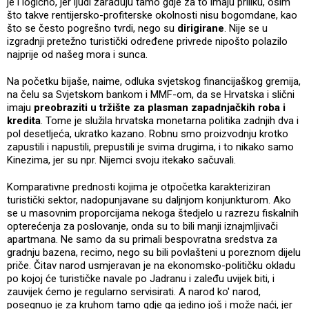
je i logično, jer ljudi zarađuju tamo gdje za to imaju priliku, osim
što takve rentijersko-profiterske okolnosti nisu bogomdane, kao
što se često pogrešno tvrdi, nego su
dirigirane
. Nije se u
izgradnji pretežno turistički određene privrede nipošto polazilo
najprije od našeg mora i sunca.
Na početku bijaše, naime, odluka svjetskog financijaškog gremija,
na čelu sa Svjetskom bankom i MMF-om, da se Hrvatska i slični
imaju
preobraziti u tržište za plasman zapadnjačkih roba i
kredita
. Tome je služila hrvatska monetarna politika zadnjih dva i
pol desetljeća, ukratko kazano. Robnu smo proizvodnju krotko
zapustili i napustili, prepustili je svima drugima, i to nikako samo
Kinezima, jer su npr. Nijemci svoju itekako sačuvali.
Komparativne prednosti kojima je otpočetka karakteriziran
turistički sektor, nadopunjavane su daljnjom konjunkturom. Ako
se u masovnim proporcijama nekoga štedjelo u razrezu fiskalnih
opterećenja za poslovanje, onda su to bili manji iznajmljivači
apartmana. Ne samo da su primali bespovratna sredstva za
gradnju bazena, recimo, nego su bili povlašteni u poreznom dijelu
priče. Čitav narod usmjeravan je na ekonomsko-političku okladu
po kojoj će turističke navale po Jadranu i zaleđu uvijek biti, i
zauvijek ćemo je regularno servisirati. A narod ko' narod,
posegnuo je za kruhom tamo gdje ga jedino još i može naći, jer