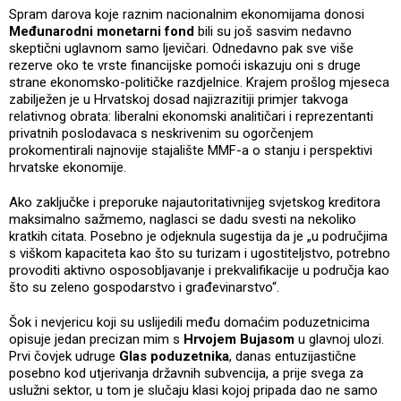
Spram darova koje raznim nacionalnim ekonomijama donosi
Međunarodni monetarni fond
bili su još sasvim nedavno
skeptični uglavnom samo ljevičari. Odnedavno pak sve više
rezerve oko te vrste financijske pomoći iskazuju oni s druge
strane ekonomsko-političke razdjelnice. Krajem prošlog mjeseca
zabilježen je u Hrvatskoj dosad najizrazitiji primjer takvoga
relativnog obrata: liberalni ekonomski analitičari i reprezentanti
privatnih poslodavaca s neskrivenim su ogorčenjem
prokomentirali najnovije stajalište MMF-a o stanju i perspektivi
hrvatske ekonomije.
Ako zaključke i preporuke najautoritativnijeg svjetskog kreditora
maksimalno sažmemo, naglasci se dadu svesti na nekoliko
kratkih citata. Posebno je odjeknula sugestija da je „u područjima
s viškom kapaciteta kao što su turizam i ugostiteljstvo, potrebno
provoditi aktivno osposobljavanje i prekvalifikacije u područja kao
što su zeleno gospodarstvo i građevinarstvo“.
Šok i nevjericu koji su uslijedili među domaćim poduzetnicima
opisuje jedan precizan mim s
Hrvojem Bujasom
u glavnoj ulozi.
Prvi čovjek udruge
Glas poduzetnika
, danas entuzijastične
posebno kod utjerivanja državnih subvencija, a prije svega za
uslužni sektor, u tom je slučaju klasi kojoj pripada dao ne samo