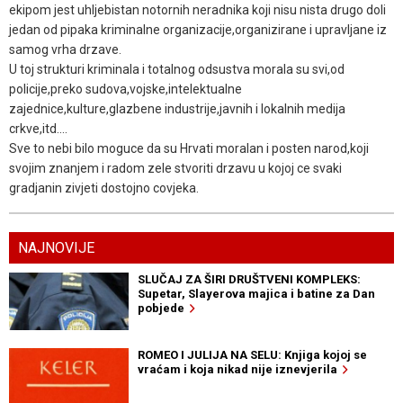
ekipom jest uhljebistan notornih neradnika koji nisu nista drugo doli
jedan od pipaka kriminalne organizacije,organizirane i upravljane iz
samog vrha drzave.
U toj strukturi kriminala i totalnog odsustva morala su svi,od
policije,preko sudova,vojske,intelektualne
zajednice,kulture,glazbene industrije,javnih i lokalnih medija
crkve,itd....
Sve to nebi bilo moguce da su Hrvati moralan i posten narod,koji
svojim znanjem i radom zele stvoriti drzavu u kojoj ce svaki
gradjanin zivjeti dostojno covjeka.
NAJNOVIJE
SLUČAJ ZA ŠIRI DRUŠTVENI KOMPLEKS:
Supetar, Slayerova majica i batine za Dan
pobjede
ROMEO I JULIJA NA SELU: Knjiga kojoj se
vraćam i koja nikad nije iznevjerila