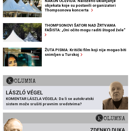
NAKON OČEVIDA: Naloženo uklanjanje
objekata koje su postavili organizatori
Thompsonova koncerta
THOMPSONOVI ŠATORI NAD ŽRTVAMA
FAŠISTA: „Oni očito mogu raditi štogod žele“
ŽUTA PISMA: Kritički film koji nije mogao biti
snimljen u Turskoj
KOLUMNA
LÁSZLÓ VÉGEL
KOMENTAR LÁSZLA VÉGELA: Da li se autokratski
sistem može srušiti pravnim sredstvima?
KOLUMNA
ZDENKO DUKA