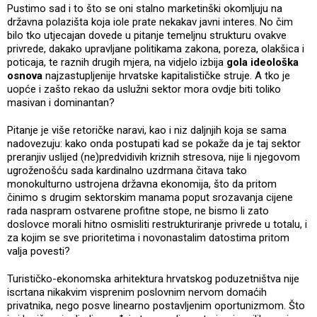
Pustimo sad i to što se oni stalno marketinški okomljuju na
državna polazišta koja iole prate nekakav javni interes. No čim
bilo tko utjecajan dovede u pitanje temeljnu strukturu ovakve
privrede, dakako upravljane politikama zakona, poreza, olakšica i
poticaja, te raznih drugih mjera, na vidjelo izbija
gola ideološka
osnova
najzastupljenije hrvatske kapitalističke struje. A tko je
uopće i zašto rekao da uslužni sektor mora ovdje biti toliko
masivan i dominantan?
Pitanje je više retoričke naravi, kao i niz daljnjih koja se sama
nadovezuju: kako onda postupati kad se pokaže da je taj sektor
preranjiv uslijed (ne)predvidivih kriznih stresova, nije li njegovom
ugroženošću sada kardinalno uzdrmana čitava tako
monokulturno ustrojena državna ekonomija, što da pritom
činimo s drugim sektorskim manama poput srozavanja cijene
rada naspram ostvarene profitne stope, ne bismo li zato
doslovce morali hitno osmisliti restrukturiranje privrede u totalu, i
za kojim se sve prioritetima i novonastalim datostima pritom
valja povesti?
Turističko-ekonomska arhitektura hrvatskog poduzetništva nije
iscrtana nikakvim visprenim poslovnim nervom domaćih
privatnika, nego posve linearno postavljenim oportunizmom. Što