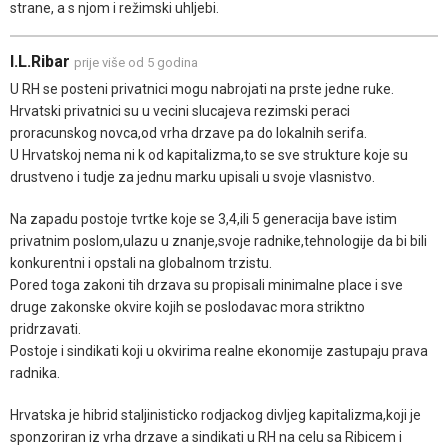
strane, a s njom i režimski uhljebi.
I.L.Ribar
prije više od 5 godina
U RH se posteni privatnici mogu nabrojati na prste jedne ruke.
Hrvatski privatnici su u vecini slucajeva rezimski peraci
proracunskog novca,od vrha drzave pa do lokalnih serifa.
U Hrvatskoj nema ni k od kapitalizma,to se sve strukture koje su
drustveno i tudje za jednu marku upisali u svoje vlasnistvo.
Na zapadu postoje tvrtke koje se 3,4,ili 5 generacija bave istim
privatnim poslom,ulazu u znanje,svoje radnike,tehnologije da bi bili
konkurentni i opstali na globalnom trzistu.
Pored toga zakoni tih drzava su propisali minimalne place i sve
druge zakonske okvire kojih se poslodavac mora striktno
pridrzavati.
Postoje i sindikati koji u okvirima realne ekonomije zastupaju prava
radnika.
Hrvatska je hibrid staljinisticko rodjackog divljeg kapitalizma,koji je
sponzoriran iz vrha drzave a sindikati u RH na celu sa Ribicem i