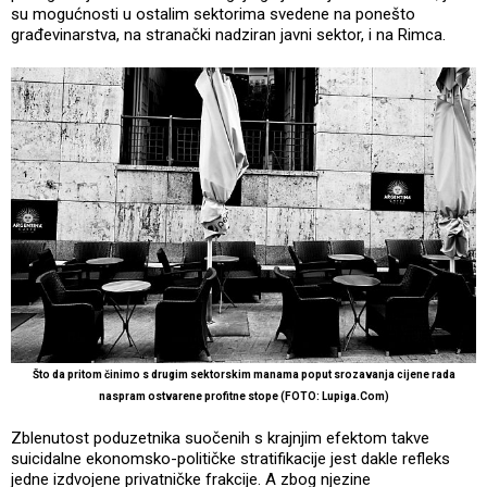
su mogućnosti u ostalim sektorima svedene na ponešto
građevinarstva, na stranački nadziran javni sektor, i na Rimca.
Što da pritom činimo s drugim sektorskim manama poput srozavanja cijene rada
naspram ostvarene profitne stope (FOTO: Lupiga.Com)
Zblenutost poduzetnika suočenih s krajnjim efektom takve
suicidalne ekonomsko-političke stratifikacije jest dakle refleks
jedne izdvojene privatničke frakcije. A zbog njezine