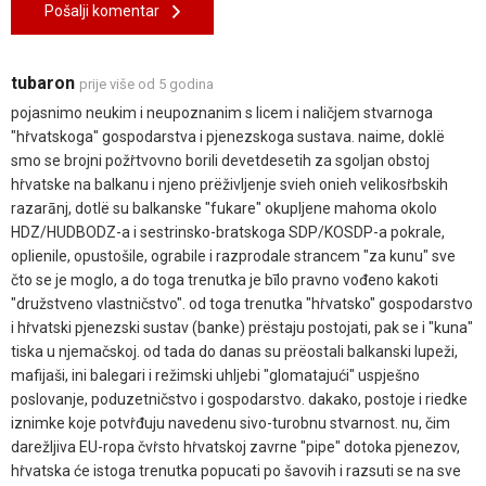
Pošalji komentar
tubaron
prije više od 5 godina
pojasnimo neukim i neupoznanim s licem i naličjem stvarnoga
"hṙvatskoga" gospodarstva i pjenezskoga sustava. naime, doklë
smo se brojni požṙtvovno borili devetdesetih za sgoljan obstoj
hṙvatske na balkanu i njeno prëživljenje svieh onieh velikosṙbskih
razarānj, dotlë su balkanske "fukare" okupljene mahoma okolo
HDZ/HUDBODZ-a i sestrinsko-bratskoga SDP/KOSDP-a pokrale,
oplienile, opustošile, ograbile i razprodale strancem "za kunu" sve
čto se je moglo, a do toga trenutka je bīlo pravno vođeno kakoti
"družstveno vlastničstvo". od toga trenutka "hṙvatsko" gospodarstvo
i hṙvatski pjenezski sustav (banke) prëstaju postojati, pak se i "kuna"
tiska u njemačskoj. od tada do danas su prëostali balkanski lupeži,
mafijaši, ini balegari i režimski uhljebi "glomatajući" uspješno
poslovanje, poduzetničstvo i gospodarstvo. dakako, postoje i riedke
iznimke koje potvṙđuju navedenu sivo-turobnu stvarnost. nu, čim
darežljiva EU-ropa čvṙsto hṙvatskoj zavrne "pipe" dotoka pjenezov,
hṙvatska će istoga trenutka popucati po šavovih i razsuti se na sve