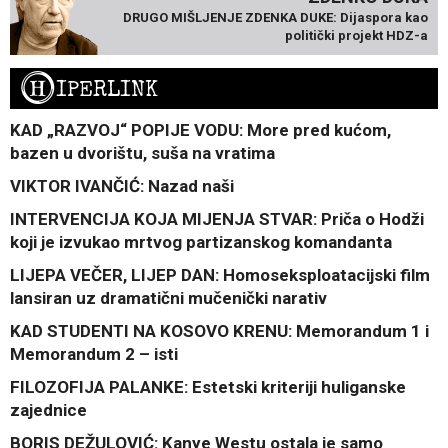
DRUGO MIŠLJENJE ZDENKA DUKE: Dijaspora kao
politički projekt HDZ-a
H
IPERLINK
KAD „RAZVOJ“ POPIJE VODU: More pred kućom,
bazen u dvorištu, suša na vratima
VIKTOR IVANČIĆ: Nazad naši
INTERVENCIJA KOJA MIJENJA STVAR: Priča o Hodži
koji je izvukao mrtvog partizanskog komandanta
LIJEPA VEČER, LIJEP DAN: Homoseksploatacijski film
lansiran uz dramatični mučenički narativ
KAD STUDENTI NA KOSOVO KRENU: Memorandum 1 i
Memorandum 2 – isti
FILOZOFIJA PALANKE: Estetski kriteriji huliganske
zajednice
BORIS DEŽULOVIĆ: Kanye Westu ostala je samo