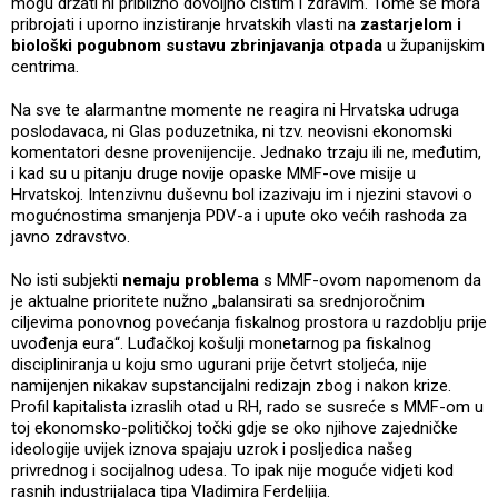
mogu držati ni približno dovoljno čistim i zdravim. Tome se mora
pribrojati i uporno inzistiranje hrvatskih vlasti na
zastarjelom i
biološki pogubnom sustavu zbrinjavanja otpada
u županijskim
centrima.
Na sve te alarmantne momente ne reagira ni Hrvatska udruga
poslodavaca, ni Glas poduzetnika, ni tzv. neovisni ekonomski
komentatori desne provenijencije. Jednako trzaju ili ne, međutim,
i kad su u pitanju druge novije opaske MMF-ove misije u
Hrvatskoj. Intenzivnu duševnu bol izazivaju im i njezini stavovi o
mogućnostima smanjenja PDV-a i upute oko većih rashoda za
javno zdravstvo.
No isti subjekti
nemaju problema
s MMF-ovom napomenom da
je aktualne prioritete nužno „balansirati sa srednjoročnim
ciljevima ponovnog povećanja fiskalnog prostora u razdoblju prije
uvođenja eura“. Luđačkoj košulji monetarnog pa fiskalnog
discipliniranja u koju smo ugurani prije četvrt stoljeća, nije
namijenjen nikakav supstancijalni redizajn zbog i nakon krize.
Profil kapitalista izraslih otad u RH, rado se susreće s MMF-om u
toj ekonomsko-političkoj točki gdje se oko njihove zajedničke
ideologije uvijek iznova spajaju uzrok i posljedica našeg
privrednog i socijalnog udesa. To ipak nije moguće vidjeti kod
rasnih industrijalaca tipa Vladimira Ferdeljija.