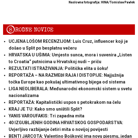
Naslovna fotografija: HINA/Tomislav Pavlek
S
RODNE NOVICE
UCJENA LOŠOM RECENZIJOM: Luis Cruz, influencer koji je
došao u Split po besplatnu večeru
HRVATSKA U UŠIMA: Umjesto sunca, mora i suvenira „Listen
to Croatia“ putnicima u Hrvatskoj nudi – priču
REZULTATI ISTRAŽIVANJA: Politička elita u šoku!
REPORTAŽA – NA RAZMEĐI RAJA I DISTOPIJE: Najjužnija
točka Europe kao pokušaj ultimativnog bijega od sistema
LIGA NEOLIBERALA: Međunarodni ekonomski sistem u svetu
nacionalizama
REPORTAŽA: Kapitalistički uspon s petokrakom na čelu
KRAJ JE TU: Kako smo uništili Split?
YANIS VAROUFAKIS: Tri zapadna mita
40 IZGUBLJENIH GODINA HRVATSKOG GOSPODARSTVA:
Uvjerljivo razbijanje četiri mita o novijoj povijesti
BENTI JARCOTA: Valentino Bošković ima novu pjesmu, jedan