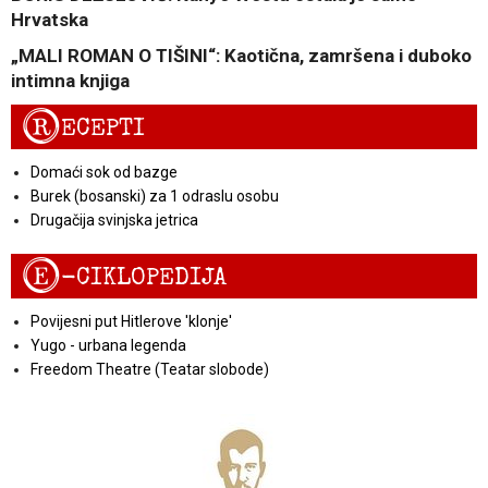
Hrvatska
„MALI ROMAN O TIŠINI“: Kaotična, zamršena i duboko
intimna knjiga
R
ECEPTI
Domaći sok od bazge
Burek (bosanski) za 1 odraslu osobu
Drugačija svinjska jetrica
E
-CIKLOPEDIJA
Povijesni put Hitlerove 'klonje'
Yugo - urbana legenda
Freedom Theatre (Teatar slobode)