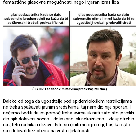
fantastične glasovne mogućnosti, nego i vjeran izraz lica.
(IZVOR: Facebook/mimovima protiv kapitalizma)
Daleko od toga da ugostitelje pod epidemiološkim restrikcijama
ne treba spašavati javnim sredstvima; taj nam dio nije sporan. I
nećemo tvrditi da im pomoć treba svima ukinuti zato što je veliki
dio njih dobiveni novac - dokazano, ali nekažnjeno - zloupotrebio
na štetu radnika i države. Isto su činili mnogi drugi, baš kao što
su i dobivali bez obzira na vrstu djelatnosti.