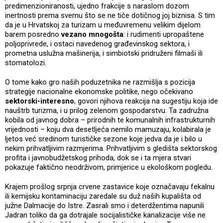
predimenzioniranosti, ujedno frakcije s naraslom dozom
inertnosti prema svemu što se ne tiče dotičnog joj biznisa. S tim
da je u Hrvatskoj za turizam u međuvremenu velikim dijelom
barem posredno
vezano mnogošta
: i rudimenti upropaštene
poljoprivrede, i ostaci navedenog građevinskog sektora, i
prometna uslužna mašinerija, i simbiotski pridruženi filmaši ili
stomatolozi.
O tome kako gro naših poduzetnika ne razmišlja s pozicija
strategije nacionalne ekonomske politike, nego očekivano
sektorski-interesno
, govori njihova reakcija na sugestiju koja ide
nauštrb turizma, i u prilog zelenom gospodarstvu. Ta zadružna
kobila od javnog dobra – prirodnih te komunalnih infrastrukturnih
vrijednosti – koju dva desetljeća nemilo mamuzaju, kolabirala je
ljetos već sredinom turističke sezone koje jedva da je i bilo u
nekim prihvatljivim razmjerima. Prihvatljivim s gledišta sektorskog
profita i javnobudžetskog prihoda, dok se i ta mjera stvari
pokazuje faktično neodrživom, primjerice u ekološkom pogledu.
Krajem prošlog srpnja crvene zastavice koje označavaju fekalnu
ili kemijsku kontaminaciju zaredale su duž naših kupališta od
južne Dalmacije do Istre. Zasrali smo i deterdžentima napunili
Jadran toliko da ga dotrajale socijalističke kanalizacije više ne