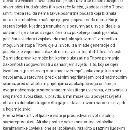
Govoriti o veličini Titova djela isto je što i baviti se našom poviješću,
stvarnošću i budućnošću ili, kako reče Krleža, „kada je riječ o Titovoj
smrti, treba reći da nema takve posmrtne počasti koja bi znala
odraziti simbolično značenje njegove pojave među nama. Bio je
sretan čovjek. Nijednog trenutka nije posumnjao u svoje ideale, a
ostvario ih je više od svega o čemu su pokoljenja naših pjesnika,
političara, vladara i vojskovođa maštala vjekovima." Iz mnoštva
mogućih pristupa Titovu djelu i životu, za mlade generacije od
posebne je vrijednosti ukazati na moralni integritet Titove ličnosti.
Za mlade pravnike može biti korisno ukazati na Titovo poimanje
zakonitosti i odgovornosti u današnjem svijetu. Tito, koji se cijeli
život borio „po crti svog moralnog uvjerenja", pokazao je kako se u
nevoljama, u ratovima, pred klasnim neprijateljem, pred nadmoćnim
silama, pred strahotnim prijetnjama apokaliptičnoga uništenja
ovoga našeg svijeta samo snagom vlastitoga uvjerenja, vjerovanja u
svoj narod, svoju klasu, u pravdu, u mir može ući u povijest svijetla
obraza s dubokim tragom što ga je ostavio u svom narodu i u svijetu
u kojem je živio.
Prema Marxu, život ljudske vrste je produktivan život u stalnoj
samoreprodukciji. Ali ako postoje neke konstantne ontološke
karakteristike čovjeka, one se ispoljavaju različito u raznim ljudskim