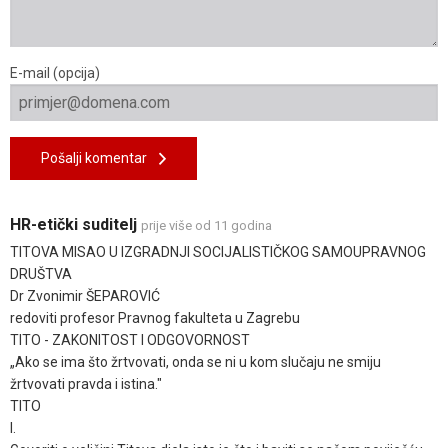
E-mail (opcija)
Pošalji komentar
HR-etički suditelj
prije više od 11 godina
TITOVA MISAO U IZGRADNJI SOCIJALISTIČKOG SAMOUPRAVNOG
DRUŠTVA
Dr Zvonimir ŠEPAROVIĆ
redoviti profesor Pravnog fakulteta u Zagrebu
TITO - ZAKONITOST I ODGOVORNOST
„Ako se ima što žrtvovati, onda se ni u kom slučaju ne smiju
žrtvovati pravda i istina."
TITO
I.