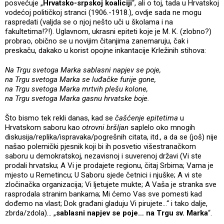
posvećuje „
Hrvatsko-srpskoj koaliciji
“, ali o toj, tada u Hrvatskoj
vodećoj političkoj stranci (1906.-1918.), ovdje sada ne mogu
raspredati (valjda se o njoj nešto uči u školama i na
fakultetima!?!). Uglavnom, ukrasni epiteti koje je M. K. (zlobno?)
probrao, obično se u novijim čitanjima zanemaruju, čak i
preskaču, dakako u korist opojne inkantacije Krležinih stihova:
Na Trgu svetoga Marka sablasni napjev se poje,
na Trgu svetoga Marka se luđačke furije gone,
na Trgu svetoga Marka mrtvih plešu kolone,
na Trgu svetoga Marka gasnu hrvatske boje.
Što bismo tek rekli danas, kad se
čašćenje epitetima
u
Hrvatskom saboru kao
otrovni bršljan
saplelo oko mnogih
diskusija/replika/ispravaka/pogrešnih citata, itd., a da se (još) nije
našao polemički pjesnik koji bi ih posvetio višestranačkom
saboru u demokratskoj, nezavisnoj i suverenoj državi (Vi ste
prodali hrvatsku; A Vi je prodajete regionu, čitaj Srbima; Vama je
mjesto u Remetincu; U Saboru sjede četnici i njuške; A vi ste
zločinačka organizacija; Vi ljetujete mukte; A Vaša je stranka sve
rasprodala stranim bankama; Mi ćemo Vas sve pomesti kad
dođemo na vlast; Dok građani gladuju Vi pirujete…“ i tako dalje,
zbrda/zdola)… „
sablasni napjev se poje… na Trgu sv. Marka
“.