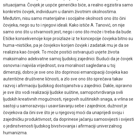
situacijama. Čovjek je uopće generičko biće, a realno egzistira samo
konkretni čovjek, individuum u danim životnim okolnostima.
Međutim, nisu samo materijalne i socijalne okolnosti ono što čini
čovjeka, nego su to i njegovi ideali. Kako ističe A. Tanović, on nije
samo ono što u stvarnosti jest, nego i ono što može i treba da bude.
Etičke konsekvencije koje proizlaze iz te koncepcije čovjeka bitno su
huma¬nističke, pa je čovjekov korijen čovjek i zadatak mu je da se
realizira kao čovjek. To može postići ostvarujući uvjete života
maksimalno adekvatne samoj ljudskoj zajednici. Budući da je čovjek
osnovna i najviša vrijednost, sva moralnost sagledana u toj
dimenziji, dobro je sve ono što doprinosi emancipaciji čovjeka kao
autentične društvene ličnosti, a zlo sve ono što sprečava takav
razvoj i afirmaciju ljudskog dostojanstva u zajednici. Dakle, ispravno
je sve što vodi realizaciji ljudske suštine, samopotvrdivanja svili
ljudskih kreativnih mogućnosti, njegovih suštinskih snaga, a vrlina se
sastoji u samorazvoju i usavršavanju sebe i zajednice; dužnost je
čovjekova da čini sve što je u njegovoj moći da unaprijedi svoju i
zajedničku produktivnost, da doprinese jačanju samosvijesti i svijesti
o jedinstvenosti ljudskog bivstvovanja i afirmaciji univerzalnog
humanizma.