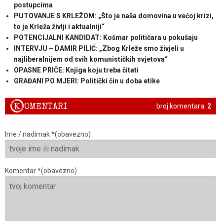
postupcima
PUTOVANJE S KRLEŽOM: „Što je naša domovina u većoj krizi,
to je Krleža življi i aktualniji“
POTENCIJALNI KANDIDAT: Košmar političara u pokušaju
INTERVJU – DAMIR PILIĆ: „Zbog Krleže smo živjeli u
najliberalnijem od svih komunističkih svjetova“
OPASNE PRIČE: Knjiga koju treba čitati
GRAĐANI PO MJERI: Politički čin u doba etike
K
OMENTARI
broj komentara:
2
Ime / nadimak *(obavezno)
Komentar *(obavezno)