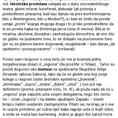
red.
Ideološka predstava
odvijala se u duhu socrealističkoga
teatra: glavni referat, koreferati, diskusije (ali potonja s
predviđenim pitanjima
, baš kao danas na pres konferencijama
bilo u Washingtonu, bilo u Moskvi!!!), a i kad se činilo da poneki
ustaje „protiv“ kojega drugoga druga i to je bilo predodređeno da
bi se povela hajka na žrtvenoga jarca (
vina ili nevina
). Bila je to
mračna, ukočena, dosadna i zastrašujuća atmosfera, ali ono što
se gubilo na
ljudskome tonu
, to se dobijalo na
poslovnome fonu
(jer su se planovi barem dogovarali, usuglašavali – kao danas „da
sjednemo i porazgovaramo“ – i izvršavali).
Poveo sam razgovor o ovoj temi, jer me je kosnula jedna
inicijativa koja dolazi iz „regiona“ (da prostite: iz Srbije)… Tamo su
počeli dogovori oko
bontona
na sjednicama Skupštine Srbije
(hrvatski: njihova Sabora), tako da će se globiti one koji svoje
kolege u raspravi časte žestokim epitetima („bolesnik“,
„kriminalac“, „lopov“, „stoka“, „đubre“, „ološ“…) ovo još nije
definitivno (prema
Jutarnjem listu
, 16. III.), ali pruža nadu da će u
„regionu“ prije zapušiti usta svojim delegatima, nego što ćemo
mi – izvan „regiona“ i na daleko uljudnijem Zapadu – staviti
brnjicu našim uvaženim zastupnicima. Pitam se, na kraju, je li sve
to uopće potrebno, jer ružna riječ kalja najprije usta iz kojih izlazi,
a onda se vraća kao bumerang. Jedino je glupo što narod mora