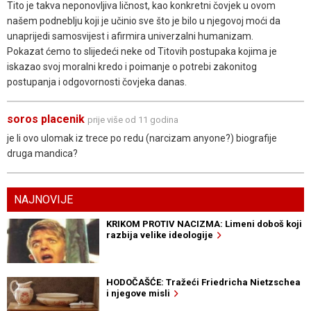
Tito je takva neponovljiva ličnost, kao konkretni čovjek u ovom
našem podneblju koji je učinio sve što je bilo u njegovoj moći da
unaprijedi samosvijest i afirmira univerzalni humanizam.
Pokazat ćemo to slijedeći neke od Titovih postupaka kojima je
iskazao svoj moralni kredo i poimanje o potrebi zakonitog
postupanja i odgovornosti čovjeka danas.
soros placenik
prije više od 11 godina
je li ovo ulomak iz trece po redu (narcizam anyone?) biografije
druga mandica?
NAJNOVIJE
KRIKOM PROTIV NACIZMA: Limeni doboš koji
razbija velike ideologije
HODOČAŠĆE: Tražeći Friedricha Nietzschea
i njegove misli