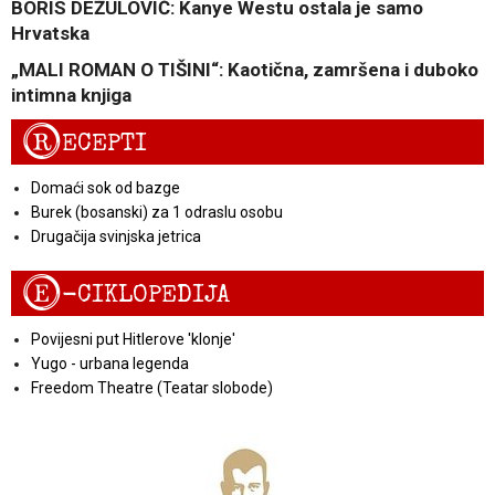
BORIS DEŽULOVIĆ: Kanye Westu ostala je samo
Hrvatska
„MALI ROMAN O TIŠINI“: Kaotična, zamršena i duboko
intimna knjiga
R
ECEPTI
Domaći sok od bazge
Burek (bosanski) za 1 odraslu osobu
Drugačija svinjska jetrica
E
-CIKLOPEDIJA
Povijesni put Hitlerove 'klonje'
Yugo - urbana legenda
Freedom Theatre (Teatar slobode)