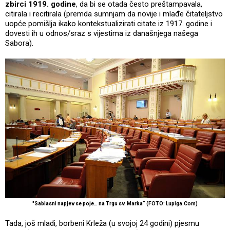
zbirci 1919. godine
, da bi se otada često preštampavala,
citirala i recitirala (premda sumnjam da novije i mlađe čitateljstvo
uopće pomišlja ikako kontekstualizirati citate iz 1917. godine i
dovesti ih u odnos/sraz s vijestima iz današnjega našega
Sabora).
"Sablasni napjev se poje… na Trgu sv. Marka“ (FOTO: Lupiga.Com)
Tada, još mladi, borbeni Krleža (u svojoj 24 godini) pjesmu