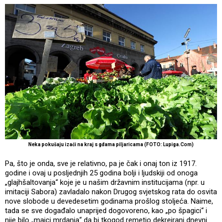
Neka pokušaju izaći na kraj s gđama piljaricama (FOTO: Lupiga.Com)
Pa, što je onda, sve je relativno, pa je čak i onaj ton iz 1917.
godine i ovaj u posljednjih 25 godina bolji i ljudskiji od onoga
„glajhšaltovanja“ koje je u našim državnim institucijama (npr. u
imitaciji Sabora) zavladalo nakon Drugog svjetskog rata do osvita
nove slobode u devedesetim godinama prošlog stoljeća. Naime,
tada se sve događalo unaprijed dogovoreno, kao „po špagici“ i
nije bilo „majci mrdanja“ da bi tkogod remetio dekreirani dnevni