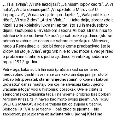
„…Ti si svinja“; „Vi ste lakrdijaši“; „Ja nisam lopov kao ti;“, „A vi
hulje“; „Vi ste denuncijant“; „Vi spadate u Mitrovicu! U
Lepoglavu!“; „Vi nas izdajete i prodajete…“; „Vaša politika je
ričet“; „Vi ste Židov“; „A ti si Vlah…“ … I tako dalje, zbrda/zdola
nizali su se kojekakvi ukrasni epiteti što su ih međusobno
dijelili zastupnici u Hrvatskom saboru. Ali bez straha, nisu to
istrišci iz koje nedavne/skorašnje saborske sjednice (što se
odmah razabire, jer danas se sabornici ne šalju u Mitrovicu,
nego u Remetinec, a i tko bi danas kome predbacivao što je
Židov, ali što je „Vlah“, ergo Srbin, e to već može!), već je riječ
o probranim citatima s jedne sjednice Hrvatskog sabora iz
srpnja 1917. godine!
Vidi vraga, kako su bili fini naši (pra)stari kad su se tamo
međusobno častili i sve mi se čini kako oni daju primjer što bi
trebao biti „
povratak starim vrijednostima
“, o kojem i kakvom
„povratku“ danas maštaju oni koji ne shvaćaju kako „vječno
vraćanje istoga“ vodi u historijski ćorsokak. Ove je citate iz
stenografskog zapisnika tada, i na vrijeme, probrao baš borbeni
Miroslav Krleža, te ih naveo kao moto svojoj pjesmi „NA TRGU
SVETOG MARKA“, a koja je trebala biti objavljena u tjedniku
Sloboda 1917/4, ali je tjednik – baš zbog te pjesme – bio
zaplijenjen, pa je pjesma
objavljena tek u jednoj Krležinoj