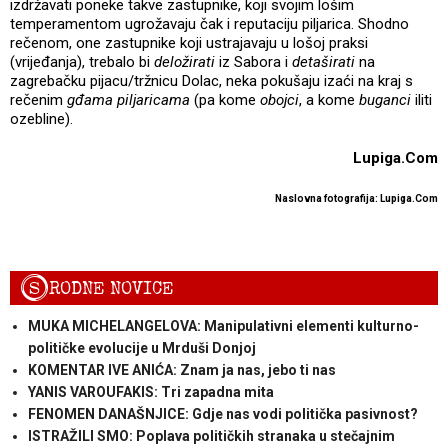
izdržavati poneke takve zastupnike, koji svojim lošim
temperamentom ugrožavaju čak i reputaciju piljarica. Shodno
rečenom, one zastupnike koji ustrajavaju u lošoj praksi
(vrijeđanja), trebalo bi
deložirati
iz Sabora i
detaširati
na
zagrebačku pijacu/tržnicu Dolac, neka pokušaju izaći na kraj s
rečenim
gđama piljaricama
(pa kome
obojci
, a kome
buganci
iliti
ozebline).
Lupiga.Com
Naslovna fotografija: Lupiga.Com
S
RODNE NOVICE
MUKA MICHELANGELOVA: Manipulativni elementi kulturno-
političke evolucije u Mrduši Donjoj
KOMENTAR IVE ANIĆA: Znam ja nas, jebo ti nas
YANIS VAROUFAKIS: Tri zapadna mita
FENOMEN DANAŠNJICE: Gdje nas vodi politička pasivnost?
ISTRAŽILI SMO: Poplava političkih stranaka u stečajnim