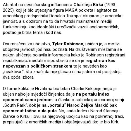
Atentat na desničarskog influencera
Charlieja Kirka
(1993 -
2025), koji je bio utjecajna figura MAGA pokreta i agitator za
američkog predsjednika Donalda Trumpa, okupirao je američku
javnost, a s obzirom na to da hrvatski mainstream mediji
funkcioniraju kao ideološki i uređivački vazali angloameričkih,
postao je bitna tema i kod nas.
Osumnjičeni za ubojstvo,
Tyler Robinson
, uhićen je, a motivi
ubojstva javnosti još nisu poznati. Na društvenim mrežama se
nakon uhićenja pojavila informacija kako je Robinson registrirani
republikanac, međutim ispostavilo se da je
registriran kao
nepovezan s političkom strankom
te je naveden kao
„neaktivan“, što znači da nije glasao ni na jednim od posljednja
dva opća izbora.
O tome koliko je Hrvatima bio bitan Charlie Kirk prije nego je
ubijen najbolje svjedoči činjenica da je
na portalu Index
spomenut samo jednom
, u članku o satiričkoj animiranoj seri
j
i
„South Park“, dok je
na „portalu“ Narod Željke Markić pak
spomenut točno nula puta
. No, sada Index i Narod štancaju
članke o Kirku i lovu na njegovog ubojicu kao na pokretnoj traci,
prepisujući iz američkih medija i objašnjavajući tko je bio Kirk.