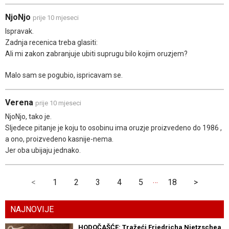
NjoNjo
prije 10 mjeseci
Ispravak.
Zadnja recenica treba glasiti:
Ali mi zakon zabranjuje ubiti suprugu bilo kojim oruzjem?
Malo sam se pogubio, ispricavam se.
Verena
prije 10 mjeseci
NjoNjo, tako je.
Sljedece pitanje je koju to osobinu ima oruzje proizvedeno do 1986 ,
a ono, proizvedeno kasnije-nema.
Jer oba ubijaju jednako.
…
<
1
2
3
4
5
18
>
NAJNOVIJE
HODOČAŠĆE: Tražeći Friedricha Nietzschea