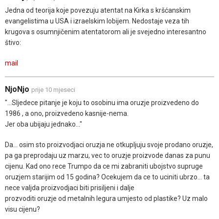
Jedna od teorija koje povezuju atentat na Kirka s kršćanskim
evangelistima u USA i izraelskim lobijem. Nedostaje veza tih
krugova s osumnjičenim atentatorom ali je svejedno interesantno
štivo:
mail
NjoNjo
prije 10 mjeseci
"...Sljedece pitanje je koju to osobinu ima oruzje proizvedeno do
1986 , a ono, proizvedeno kasnije-nema.
Jer oba ubijaju jednako..."
Da... osim sto proizvodjaci oruzja ne otkupljuju svoje prodano oruzje,
pa ga preprodaju uz marzu, vec to oruzje proizvode danas za punu
cijenu. Kad ono rece Trumpo da ce mi zabraniti ubojstvo supruge
oruzjem starijim od 15 godina? Ocekujem da ce to uciniti ubrzo... ta
nece valjda proizvodjaci biti prisiljeni i dalje
prozvoditi oruzje od metalnih legura umjesto od plastike? Uz malo
visu cijenu?