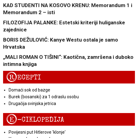
KAD STUDENTI NA KOSOVO KRENU: Memorandum 1 i
Memorandum 2 – isti
FILOZOFIJA PALANKE: Estetski kriteriji huliganske
zajednice
BORIS DEŽULOVIĆ: Kanye Westu ostala je samo
Hrvatska
„MALI ROMAN O TIŠINI“: Kaotična, zamršena i duboko
intimna knjiga
R
ECEPTI
Domaći sok od bazge
Burek (bosanski) za 1 odraslu osobu
Drugačija svinjska jetrica
E
-CIKLOPEDIJA
Povijesni put Hitlerove 'klonje'