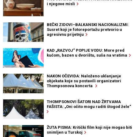
i njegove misli
BEČKI ZIDOVI–BALKANSKI NACIONALIZMI:
Susret koji je fotoreportažu pretvorio u
agresivnu prijetnju
KAD „RAZVOJ“ POPIJE VODU: More pred
kućom, bazen u dvorištu, suša na vratima
NAKON OČEVIDA: Naloženo uklanjanje
objekata koje su postavili organizatori
Thompsonova koncerta
THOMPSONOVI ŠATORI NAD ŽRTVAMA
FAŠISTA: „Oni očito mogu raditi štogod žele“
ŽUTA PISMA: Kritički film koji nije mogao biti
snimljen u Turskoj