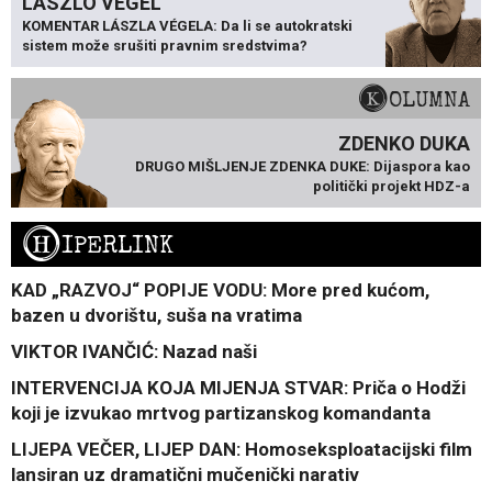
LÁSZLÓ VÉGEL
KOMENTAR LÁSZLA VÉGELA: Da li se autokratski
sistem može srušiti pravnim sredstvima?
KOLUMNA
ZDENKO DUKA
DRUGO MIŠLJENJE ZDENKA DUKE: Dijaspora kao
politički projekt HDZ-a
H
IPERLINK
KAD „RAZVOJ“ POPIJE VODU: More pred kućom,
bazen u dvorištu, suša na vratima
VIKTOR IVANČIĆ: Nazad naši
INTERVENCIJA KOJA MIJENJA STVAR: Priča o Hodži
koji je izvukao mrtvog partizanskog komandanta
LIJEPA VEČER, LIJEP DAN: Homoseksploatacijski film
lansiran uz dramatični mučenički narativ