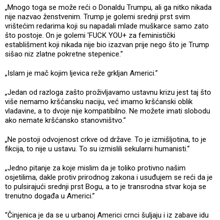
„Mnogo toga se može reći o Donaldu Trumpu, ali ga nitko nikada
nije nazvao ženstvenim. Trump je golemi srednji prst svim
vrištećim redarima koji su napadali mlade muškarce samo zato
što postoje. On je golemi 'FUCK YOU+ za feministički
establišment koji nikada nije bio izazvan prije nego što je Trump
sišao niz zlatne pokretne stepenice.“
„Islam je mač kojim ljevica reže grkljan Americi.“
„Jedan od razloga zašto proživljavamo ustavnu krizu jest taj što
više nemamo kršćansku naciju, već imamo kršćanski oblik
vladavine, a to dvoje nije kompatibilno. Ne možete imati slobodu
ako nemate kršćansko stanovništvo.“
„Ne postoji odvojenost crkve od države. To je izmišljotina, to je
fikcija, to nije u ustavu. To su izmislili sekularni humanisti.“
„Jedno pitanje za koje mislim da je toliko protivno našim
osjetilima, dakle protiv prirodnog zakona i usuđujem se reći da je
to pulsirajući srednji prst Bogu, a to je transrodna stvar koja se
trenutno događa u Americi.”
“Činjenica je da se u urbanoj Americi crnci šuljaju i iz zabave idu