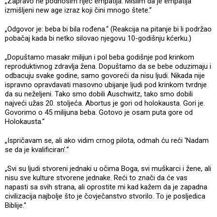
„Zapravo ne podnosim riječ empatija. Mislim da je empatija
izmišljeni new age izraz koji čini mnogo štete.“
„Odgovor je: beba bi bila rođena.“ (Reakcija na pitanje bi li podržao
pobačaj kada bi netko silovao njegovu 10-godišnju kćerku.)
„Dopuštamo masakr milijun i pol beba godišnje pod krinkom
reproduktivnog zdravlja žena. Dopuštamo da se bebe oduzimaju i
odbacuju svake godine, samo govoreći da nisu ljudi. Nikada nije
ispravno opravdavati masovno ubijanje ljudi pod krinkom tvrdnje
da su neželjeni. Tako smo dobili Auschwitz, tako smo dobili
najveći užas 20. stoljeća. Abortus je gori od holokausta. Gori je.
Govorimo o 45 milijuna beba. Gotovo je osam puta gore od
Holokausta.“
„Ispričavam se, ali ako vidim crnog pilota, odmah ću reći 'Nadam
se da je kvalificiran'.“
„Svi su ljudi stvoreni jednaki u očima Boga, svi muškarci i žene, ali
nisu sve kulture stvorene jednake. Reći to znači da će vas
napasti sa svih strana, ali oprostite mi kad kažem da je zapadna
civilizacija najbolje što je čovječanstvo stvorilo. To je posljedica
Biblije.“