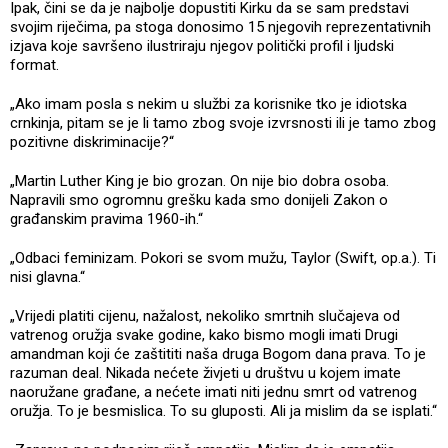
Ipak, čini se da je najbolje dopustiti Kirku da se sam predstavi
svojim riječima, pa stoga donosimo 15 njegovih reprezentativnih
izjava koje savršeno ilustriraju njegov politički profil i ljudski
format.
„Ako imam posla s nekim u službi za korisnike tko je idiotska
crnkinja, pitam se je li tamo zbog svoje izvrsnosti ili je tamo zbog
pozitivne diskriminacije?“
„Martin Luther King je bio grozan. On nije bio dobra osoba.
Napravili smo ogromnu grešku kada smo donijeli Zakon o
građanskim pravima 1960-ih.“
„Odbaci feminizam. Pokori se svom mužu, Taylor (Swift, op.a.). Ti
nisi glavna.“
„Vrijedi platiti cijenu, nažalost, nekoliko smrtnih slučajeva od
vatrenog oružja svake godine, kako bismo mogli imati Drugi
amandman koji će zaštititi naša druga Bogom dana prava. To je
razuman deal. Nikada nećete živjeti u društvu u kojem imate
naoružane građane, a nećete imati niti jednu smrt od vatrenog
oružja. To je besmislica. To su gluposti. Ali ja mislim da se isplati.“