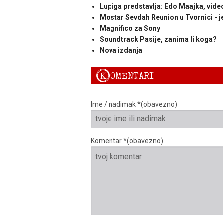
Lupiga predstavlja: Edo Maajka, video
Mostar Sevdah Reunion u Tvornici - j
Magnifico za Sony
Soundtrack Pasije, zanima li koga?
Nova izdanja
K
OMENTARI
Ime / nadimak *(obavezno)
Komentar *(obavezno)