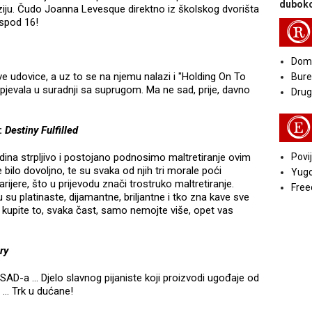
duboko
enziju. Čudo Joanna Levesque direktno iz školskog dvorišta
ispod 16!
R
Doma
ove udovice, a uz to se na njemu nalazi i "Holding On To
Bure
otpjevala u suradnji sa suprugom. Ma ne sad, prije, davno
Druga
E
:
Destiny Fulfilled
dina strpljivo i postojano podnosimo maltretiranje ovim
Povij
je bilo dovoljno, te su svaka od njih tri morale poći
Yugo
rijere, što u prijevodu znači trostruko maltretiranje.
Free
su platinaste, dijamantne, briljantne i tko zna kave sve
a kupite to, svaka čast, samo nemojte više, opet vas
ry
 SAD-a … Djelo slavnog pijaniste koji proizvodi ugođaje od
… Trk u dućane!