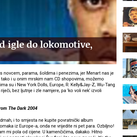
d igle do lokomotive,
 s novcem, parama, šoldima i penezima, jer Menart nas je
im, tako i u onim mrskim nam CD shopovima, možemo
ima su i New York Dolls, Europe, R. Kelly&Jay-Z, Wu-Tang
iječi, bez ljutnje i zle namjere, pa 'ko voli nek' izvoli
From The Dark 2004
dmah, i to smjesta ne kupite povratnički album
aka iz Europe-a, onda ne vrijedite ni pet para. Ozbiljno!
m mi pola od cijene. U kamenčićima, dakako. Hitno