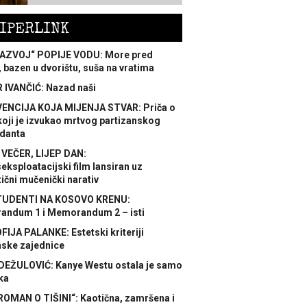
IPERLINK
AZVOJ“ POPIJE VODU: More pred
 bazen u dvorištu, suša na vratima
 IVANČIĆ: Nazad naši
ENCIJA KOJA MIJENJA STVAR: Priča o
koji je izvukao mrtvog partizanskog
danta
 VEČER, LIJEP DAN:
ksploatacijski film lansiran uz
ični mučenički narativ
TUDENTI NA KOSOVO KRENU:
ndum 1 i Memorandum 2 – isti
FIJA PALANKE: Estetski kriteriji
nske zajednice
DEŽULOVIĆ: Kanye Westu ostala je samo
ka
ROMAN O TIŠINI“: Kaotična, zamršena i