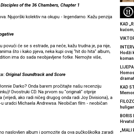
Disciples of the 36 Chambers, Chapter 1
H
ova. Njujorški kolektiv na okupu - legendarno. Kažu penzija
KAD „R
kućom,
ogative
VIKTOR
 povući će se s estrade, pa neće, kažu trudna je, pa nije,
INTERV
nima što i kako pjeva, neka kupi ovaj "hit do hita" album,
Hodži 
edition ima do sada neobjavljene fotke. Nemojte više,
koman
LIJEPA
Homose
o:
Original Soundtrack and Score
dramat
m Donnie Darko? Onda barem pročitajte našu recenziju
KAD S
nku)! Dvostruki CD. Na prvom su "originali" otprije
Memora
(vrijedi, ako radi ničeg drugog onda radi Joy Divisiona), a
FILOZO
u uradci Michaela Andrewsa. Neobičan film - neobičan
huliga
BORIS 
Hrvats
„MALI 
alno naslovljen album i pomozite da ova pučkoškolka zaradi