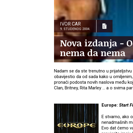
IVOR CAR
9. STUDENOG 2004.
Nova izdanja - O
nema da nema
Nadam se da ste trenutno u prijateljstvu
obavijestio da od sada kako u omiljen
pronaći podosta novih naslova među koj
Clan, Britney, Rita Marley … a o svima par r
Europe:
Start 
E stvarno, ako o
nenadmašnih mom
Evo dat ćemo va