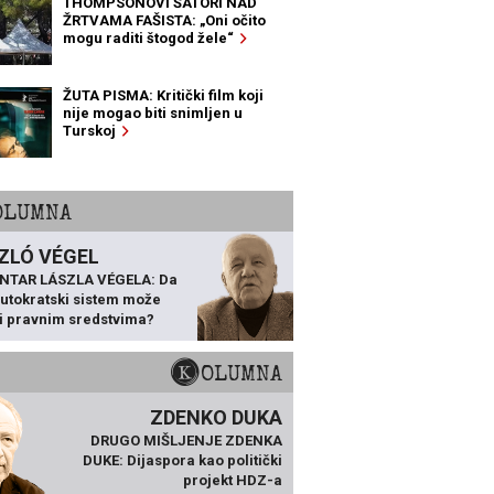
THOMPSONOVI ŠATORI NAD
ŽRTVAMA FAŠISTA: „Oni očito
mogu raditi štogod žele“
ŽUTA PISMA: Kritički film koji
nije mogao biti snimljen u
Turskoj
KOLUMNA
ZLÓ VÉGEL
NTAR LÁSZLA VÉGELA: Da
 autokratski sistem može
ti pravnim sredstvima?
KOLUMNA
ZDENKO DUKA
DRUGO MIŠLJENJE ZDENKA
DUKE: Dijaspora kao politički
projekt HDZ-a