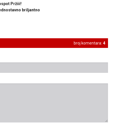
spot Pržiii!
ednostavno briljantno
broj komentara:
4