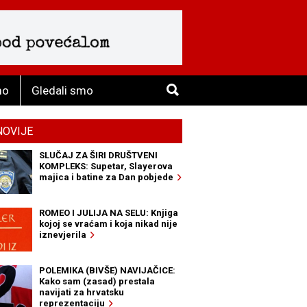
mo
Gledali smo
NOVIJE
SLUČAJ ZA ŠIRI DRUŠTVENI
KOMPLEKS: Supetar, Slayerova
majica i batine za Dan pobjede
ROMEO I JULIJA NA SELU: Knjiga
kojoj se vraćam i koja nikad nije
iznevjerila
POLEMIKA (BIVŠE) NAVIJAČICE:
Kako sam (zasad) prestala
navijati za hrvatsku
reprezentaciju