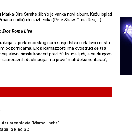
Marka-Dire Straits šibn'o je vanka novi album. Kažu isplati
žmana i odličnih glazbenika (Pete Shaw, Chris Rea, …)
i:
Eros Roma Live
rakcija iz prekomorskog nam susjedstva i relativno česta
kim pozornicama, Eros Ramazzotti ima dvostruki
de fau
onaj slavni rimski koncert pred 50 tisuća ljudi, a na drugom
 s raznoraznih destinacija, ma pravi "mali dokumentarac",
u
kufer predstavio "Mame i bebe"
 zapalio kino SC