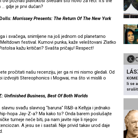
li ovi poznati plavokosi Šveđani što novo za reći. It's the
... gdje je prvi dućan?
olls:
Morrissey Presents: The Return Of The New York
a i svačega, snimljene na još jednom od planetarno
n, Meltdown festival. Kumovi punka, kaže veleštovani Zlatko
istolsa kažu kritičari? Svašta pričaju! Respect!
LÁS
te pročitati našu recenziju, jer ga ni mi nismo gledali. Od
i izdvojiti Stereophonics i Mogwai, ma što vi mislili o
KOME
li se
sruši
Z:
Unfinished Business, Best Of Both Worlds
a slavnu svađu slavnog "baruna" R&B-a Kellyja i jednako
 hip-hopa Jay-Z-a? Ma kako to? Onda barem poslušajte
ičke turneje neće biti, pa nam javite nije li njegov
enciozan. A jesu se i sastali. Nije privid takav urod daje
d.