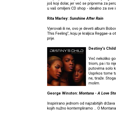
još koji dolar, jer već se priprema za p
u vaš omiljeni CD shop - idealno za sve 
Rita Marley:
Sunshine After Rain
Vjerovali ili ne, ovo je deveti album Bob
This Feeling", koju je kraljica Reggae-a 
prije.
Destiny's Child
Već nekoliko go
triom, pa i to ni
putovima solo ka
Usprkos tome tu 
ne, tiraže. Stog
molim.
George Winston:
Montana - A Love Sto
Inspirirano jednom od najzabitijih država
kojih nužno kontempliramo … O Montana 