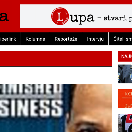
iperlink
Kolumne
Reportaže
Intervju
Čitali s
NAJ