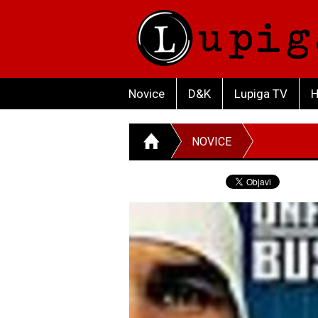
Novice
D&K
Lupiga TV
H
NOVICE