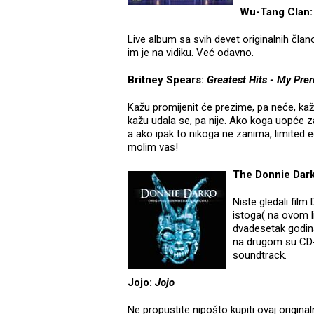
Wu-Tang Clan:
Live album sa svih devet originalnih član
im je na vidiku. Već odavno.
Britney Spears:
Greatest Hits - My Prer
Kažu promijenit će prezime, pa neće, kažu
kažu udala se, pa nije. Ako koga uopće za
a ako ipak to nikoga ne zanima, limited 
molim vas!
The Donnie Dark
Niste gledali fil
istoga( na ovom li
dvadesetak godina 
na drugom su CD-
soundtrack.
Jojo:
Jojo
Ne propustite nipošto kupiti ovaj origin