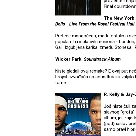
provjerite imaju 
Final countdown 
The New York D
Dolls - Live From the Royal Festival Hall
Preteče mnogočega, među ostalim i sveg
popularnih i isplativih reuniona - Londo
Gall. Izgubljena karika između Stonesa i P
Wicker Park:
Soundtrack Album
Niste gledali ovaj remake? E ovaj put neće
brojnih izvođača na soundtracku valjalo b
tome.
R. Kelly & Jay-
Još niste čuli z
slavnog "grofa"
album, jer zajedn
(pod)naslov pret
samo pravi hibri