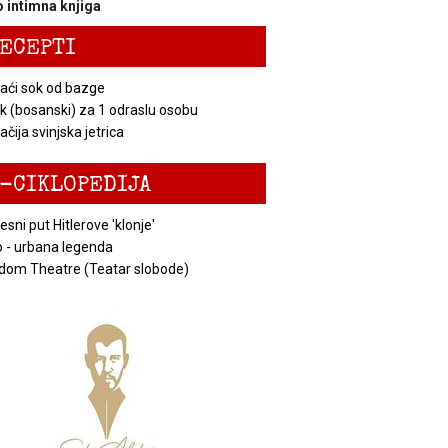
 intimna knjiga
ECEPTI
ći sok od bazge
k (bosanski) za 1 odraslu osobu
čija svinjska jetrica
-CIKLOPEDIJA
esni put Hitlerove 'klonje'
 - urbana legenda
dom Theatre (Teatar slobode)