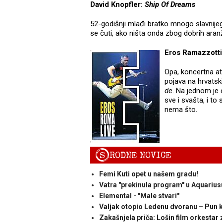
David Knopfler:
Ship Of Dreams
52-godišnji mlađi bratko mnogo slavnijeg 
se čuti, ako ništa onda zbog dobrih aran
Eros Ramazzott
Opa, koncertna at
pojava na hrvats
de
. Na jednom je 
sve i svašta, i to
nema što.
S
RODNE NOVICE
Femi Kuti opet u našem gradu!
Vatra "prekinula program" u Aquarius
Elemental - "Male stvari"
Valjak otopio Ledenu dvoranu – Pun 
Zakašnjela priča: Lošin film orkestar