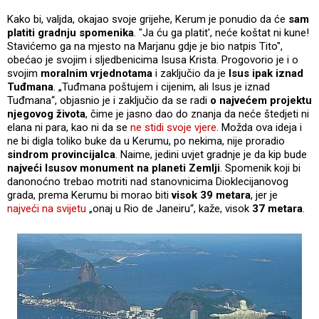
Kako bi, valjda, okajao svoje grijehe, Kerum je ponudio da će
sam
platiti gradnju spomenika
. "Ja ću ga platit', neće koštat ni kune!
Stavićemo ga na mjesto na Marjanu gdje je bio natpis Tito",
obećao je svojim i sljedbenicima Isusa Krista. Progovorio je i o
svojim
moralnim vrjednotama
i zaključio da je
Isus ipak iznad
Tuđmana
. „Tuđmana poštujem i cijenim, ali Isus je iznad
Tuđmana“, objasnio je i zaključio da se radi
o najvećem projektu
njegovog života
, čime je jasno dao do znanja da neće štedjeti ni
elana ni para, kao ni da se
ne stidi svoje vjere
. Možda ova ideja i
ne bi digla toliko buke da u Kerumu, po nekima, nije proradio
sindrom provincijalca
. Naime, jedini uvjet gradnje je da kip bude
najveći Isusov monument na planeti Zemlji
. Spomenik koji bi
danonoćno trebao motriti nad stanovnicima Dioklecijanovog
grada, prema Kerumu bi morao biti
visok 39 metara
, jer je
najveći na svijetu
„onaj u Rio de Janeiru“, kaže, visok
37 metara
.