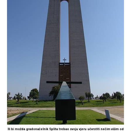
Ili bi možda gradonačelnik Splita trebao svoju vjeru učvrstiti nečim višim od