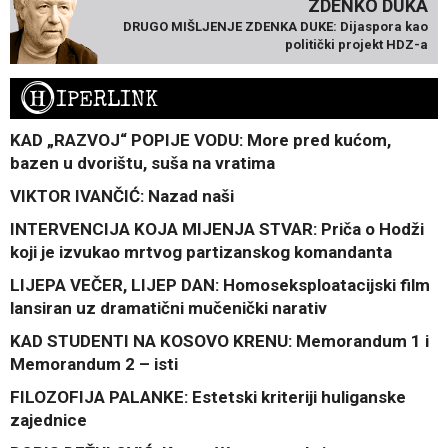
ZDENKO DUKA
DRUGO MIŠLJENJE ZDENKA DUKE: Dijaspora kao
politički projekt HDZ-a
H
IPERLINK
KAD „RAZVOJ“ POPIJE VODU: More pred kućom,
bazen u dvorištu, suša na vratima
VIKTOR IVANČIĆ: Nazad naši
INTERVENCIJA KOJA MIJENJA STVAR: Priča o Hodži
koji je izvukao mrtvog partizanskog komandanta
LIJEPA VEČER, LIJEP DAN: Homoseksploatacijski film
lansiran uz dramatični mučenički narativ
KAD STUDENTI NA KOSOVO KRENU: Memorandum 1 i
Memorandum 2 – isti
FILOZOFIJA PALANKE: Estetski kriteriji huliganske
zajednice