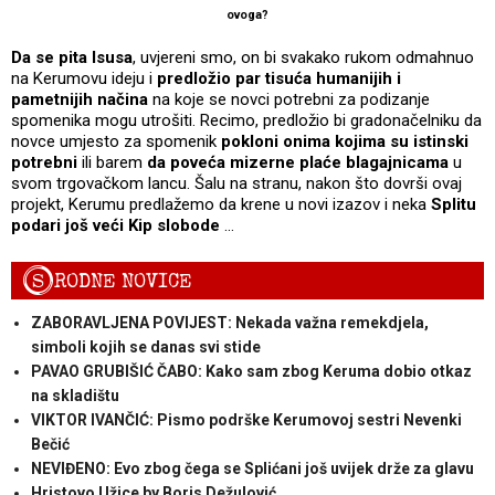
ovoga?
Da se pita Isusa
, uvjereni smo, on bi svakako rukom odmahnuo
na Kerumovu ideju i
predložio par tisuća humanijih i
pametnijih načina
na koje se novci potrebni za podizanje
spomenika mogu utrošiti. Recimo, predložio bi gradonačelniku da
novce umjesto za spomenik
pokloni onima kojima su istinski
potrebni
ili barem
da poveća mizerne plaće blagajnicama
u
svom trgovačkom lancu. Šalu na stranu, nakon što dovrši ovaj
projekt, Kerumu predlažemo da krene u novi izazov i neka
Splitu
podari još veći Kip slobode
…
S
RODNE NOVICE
ZABORAVLJENA POVIJEST: Nekada važna remekdjela,
simboli kojih se danas svi stide
PAVAO GRUBIŠIĆ ČABO: Kako sam zbog Keruma dobio otkaz
na skladištu
VIKTOR IVANČIĆ: Pismo podrške Kerumovoj sestri Nevenki
Bečić
NEVIĐENO: Evo zbog čega se Splićani još uvijek drže za glavu
Hristovo Užice by Boris Dežulović