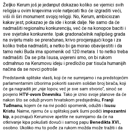
Željko Kerum još je jedanput dokazao koliko se vjernici svih
religija u ovim krajevima vole natjecati tko će izgraditi veći,
viši ili širi monument svojoj religiji. No, Kerum, ambiciozan
kakav jest, pokazao je da ide i korak dalje. Ne samo da će
nadmašiti regionalnu konkurenciju, već će na konopce baciti i
sve svjetske konkurente. Ipak gradonačelnik najlipšeg grada
na svijetu malo se preračunao, krivo procjenjujući koga i za
koliko treba nadmašiti, a netko bi ga morao obavijestiti i da
tamo neki Buda ima spomenik od 120 metara. I to netko treba
nadmašiti. Da se pita Isusa, uvjereni smo, on bi rukom
odmahnuo na Kerumovu ideju i predložio par tisuća humanijih
načina da se novci potroše
Predstavnik splitske vlasti, koji će ne sumnjamo i na predstojećim
parlamentarnim izborima pokoriti sasvim solidan broj birača, koji
će ga nagraditi jer „nije lopov, već je sve sam stvorio“, sinoć se
povjerio
HTV-ovom Dnevniku
. Tako je iznio svoje planove da će
nakon što se oduži prvom hrvatskom predsjedniku,
Franji
Tuđmanu
, kojem će na rivi podići spomenik, odužiti i
Isusu
Kristu
. Naime, njemu će u splitskoj park šumi podići
impozantni
kip
, a poznajući Kerumove apetite ne sumnjamo da će na
otkrivanje kipa pokušati dovući i samog papu
Benedikta XVI.
,
osobno. Ukoliko mu to pođe za rukom možda može tražiti i da