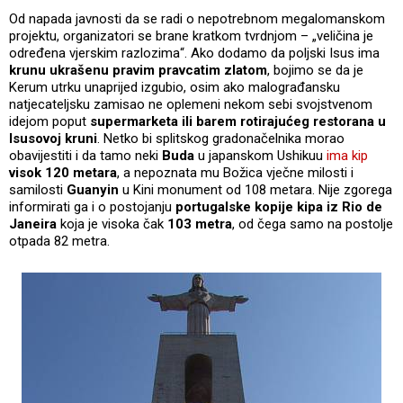
Od napada javnosti da se radi o nepotrebnom megalomanskom
projektu, organizatori se brane kratkom tvrdnjom – „veličina je
određena vjerskim razlozima“. Ako dodamo da poljski Isus ima
krunu ukrašenu pravim pravcatim zlatom
, bojimo se da je
Kerum utrku unaprijed izgubio, osim ako malograđansku
natjecateljsku zamisao ne oplemeni nekom sebi svojstvenom
idejom poput
supermarketa ili barem rotirajućeg restorana u
Isusovoj kruni
. Netko bi splitskog gradonačelnika morao
obavijestiti i da tamo neki
Buda
u japanskom Ushikuu
ima kip
visok 120 metara
, a nepoznata mu Božica vječne milosti i
samilosti
Guanyin
u Kini monument od 108 metara. Nije zgorega
informirati ga i o postojanju
portugalske kopije kipa iz Rio de
Janeira
koja je visoka čak
103 metra
, od čega samo na postolje
otpada 82 metra.