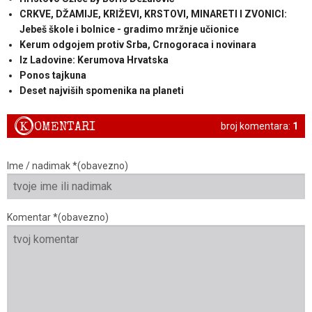
CRKVE, DŽAMIJE, KRIŽEVI, KRSTOVI, MINARETI I ZVONICI:
Jebeš škole i bolnice - gradimo mržnje učionice
Kerum odgojem protiv Srba, Crnogoraca i novinara
Iz Ladovine: Kerumova Hrvatska
Ponos tajkuna
Deset najviših spomenika na planeti
K
OMENTARI
broj komentara:
1
Ime / nadimak *(obavezno)
Komentar *(obavezno)