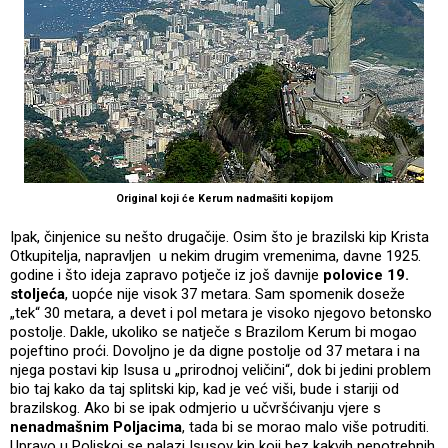
Original koji će Kerum nadmašiti kopijom
Ipak, činjenice su nešto drugačije. Osim što je brazilski kip Krista
Otkupitelja, napravljen u nekim drugim vremenima, davne 1925.
godine i što ideja zapravo potječe iz još davnije
polovice
19.
stoljeća
, uopće nije visok 37 metara. Sam spomenik doseže
„tek“ 30 metara, a devet i pol metara je visoko njegovo betonsko
postolje. Dakle, ukoliko se natječe s Brazilom Kerum bi mogao
pojeftino proći. Dovoljno je da digne postolje od 37 metara i na
njega postavi kip Isusa u „prirodnoj veličini“, dok bi jedini problem
bio taj kako da taj splitski kip, kad je već viši, bude i stariji od
brazilskog. Ako bi se ipak odmjerio u učvršćivanju vjere s
nenadmašnim Poljacima
, tada bi se morao malo više potruditi.
Upravo u Poljskoj se nalazi Isusov kip koji bez kakvih nepotrebnih