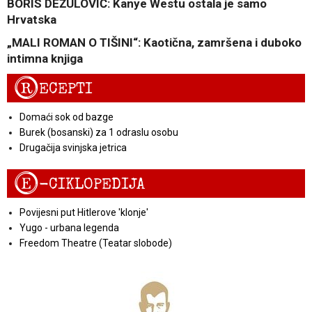
BORIS DEŽULOVIĆ: Kanye Westu ostala je samo
Hrvatska
„MALI ROMAN O TIŠINI“: Kaotična, zamršena i duboko
intimna knjiga
R
ECEPTI
Domaći sok od bazge
Burek (bosanski) za 1 odraslu osobu
Drugačija svinjska jetrica
E
-CIKLOPEDIJA
Povijesni put Hitlerove 'klonje'
Yugo - urbana legenda
Freedom Theatre (Teatar slobode)