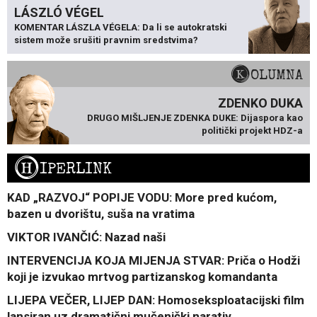
LÁSZLÓ VÉGEL
KOMENTAR LÁSZLA VÉGELA: Da li se autokratski
sistem može srušiti pravnim sredstvima?
KOLUMNA
ZDENKO DUKA
DRUGO MIŠLJENJE ZDENKA DUKE: Dijaspora kao
politički projekt HDZ-a
H
IPERLINK
KAD „RAZVOJ“ POPIJE VODU: More pred kućom,
bazen u dvorištu, suša na vratima
VIKTOR IVANČIĆ: Nazad naši
INTERVENCIJA KOJA MIJENJA STVAR: Priča o Hodži
koji je izvukao mrtvog partizanskog komandanta
LIJEPA VEČER, LIJEP DAN: Homoseksploatacijski film
lansiran uz dramatični mučenički narativ