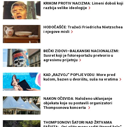
KRIKOM PROTIV NACIZMA: Limeni doboš koji
razbija velike ideologije
HODOČAŠĆE: Tražeći Friedricha Nietzschea
i njegove misli
BEČKI ZIDOVI–BALKANSKI NACIONALIZMI:
Susret koji je fotoreportažu pretvorio u
agresivnu prijetnju
KAD „RAZVOJ“ POPIJE VODU: More pred
kućom, bazen u dvorištu, suša na vratima
NAKON OČEVIDA: Naloženo uklanjanje
objekata koje su postavili organizatori
Thompsonova koncerta
THOMPSONOVI ŠATORI NAD ŽRTVAMA
FAŠISTA: „Oni očito mogu raditi štogod žele“