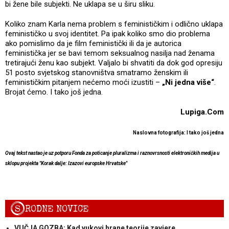
bi žene bile subjekti. Ne uklapa se u širu sliku.
Koliko znam Karla nema problem s feminističkim i odlično uklapa
feminističko u svoj identitet. Pa ipak koliko smo dio problema
ako pomislimo da je film feministički ili da je autorica
feministička jer se bavi temom seksualnog nasilja nad ženama
tretirajući ženu kao subjekt. Valjalo bi shvatiti da dok god opresiju
51 posto svjetskog stanovništva smatramo ženskim ili
feminističkim pitanjem nećemo moći izustiti –
„Ni jedna više“
.
Brojat ćemo. I tako još jedna.
Lupiga.Com
Naslovna fotografija: I tako još jedna
Ovaj tekst nastao je uz potporu Fonda za poticanje pluralizma i raznovrsnosti elektroničkih medija u
sklopu projekta "Korak dalje: Izazovi europske Hrvatske"
S
RODNE NOVICE
VUČJA GOZBA: Kad vukovi hrane teorije zavjere