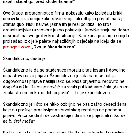
napit i skidat gol pred studenticama!”
Ove Druge, protagonistice filma, pokazuju kako izgledaju britki
umovi koji razumiju kako stvari stoje, ali odbijaju pristati na taj
status quo. Nisu naivne, jasna im je real politika i to kroz
organizacijske razgovore jasno pokazuju, štoviše znaju se dobro
nasmijati na svu grotesknost situacije. Kao kada prasnu u smijeh
proizašao iz cijele palete najrazličitijih osjećaja na ideju da se
prosvjed zove
„Ovo je škandalozno“
.
Škandalozno, dašta je.
Škandalozno je da se studentice moraju pitati jesam li dovoljno
napastovana za prijavu. Škandalozno je i da nam se nabija
odgovornost prijave nasilja iako se, kada prijavimo, redovito ne
događa ništa. Da mi je novčić za svaki put kad sam čula „da sam
znala što me čeka, ne bih prijavila“ ... To je škandalozno.
Škandalozno je i što se nitko ozbiljno ne pita zašto deseci žena
koje su preživje proslavljenog hrvatskog redatelja ne podnosi
prijavu. Priča se da ih se zastrašuje i da im se prijeti, ali nitko se
ne bi štel mešat
.
Pa tko im je kriv kad ne prijavljuju. Pa tko im je kriv kad prijavljuju.