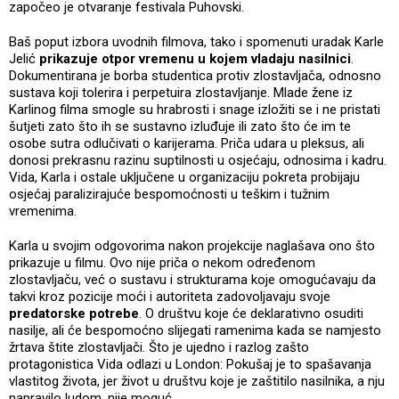
započeo je otvaranje festivala Puhovski.
Baš poput izbora uvodnih filmova, tako i spomenuti uradak Karle
Jelić
prikazuje otpor vremenu u kojem vladaju nasilnici
.
Dokumentirana je borba studentica protiv zlostavljača, odnosno
sustava koji tolerira i perpetuira zlostavljanje. Mlade žene iz
Karlinog filma smogle su hrabrosti i snage izložiti se i ne pristati
šutjeti zato što ih se sustavno izluđuje ili zato što će im te
osobe sutra odlučivati o karijerama. Priča udara u pleksus, ali
donosi prekrasnu razinu suptilnosti u osjećaju, odnosima i kadru.
Vida, Karla i ostale uključene u organizaciju pokreta probijaju
osjećaj paralizirajuće bespomoćnosti u teškim i tužnim
vremenima.
Karla u svojim odgovorima nakon projekcije naglašava ono što
prikazuje u filmu. Ovo nije priča o nekom određenom
zlostavljaču, već o sustavu i strukturama koje omogućavaju da
takvi kroz pozicije moći i autoriteta zadovoljavaju svoje
predatorske potrebe
. O društvu koje će deklarativno osuditi
nasilje, ali će bespomoćno slijegati ramenima kada se namjesto
žrtava štite zlostavljači. Što je ujedno i razlog zašto
protagonistica Vida odlazi u London: Pokušaj je to spašavanja
vlastitog života, jer život u društvu koje je zaštitilo nasilnika, a nju
napravilo ludom, nije moguć.