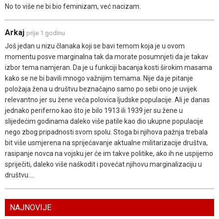
No to više ne bi bio feminizam, već nacizam.
Arkaj
prije 1 godinu
Još jedan u nizu članaka koji se bavi temom koja je u ovom
momentu posve marginalna tak da morate posumnjeti da je takav
izbor tema namjeran. Da je u funkciji bacanja kosti širokim masama
kako se ne bi bavili mnogo važnijim temama. Nije da je pitanje
položaja žena u društvu beznačajno samo po sebi ono je uvijek
relevantno jer su žene veća polovica ljudske populacije. Ali je danas
jednako periferno kao što je bilo 1913 ili 1939 jer su žene u
slijedećim godinama daleko više patile kao dio ukupne populacije
nego zbog pripadnosti svom spolu. Stoga bi njihova pažnja trebala
bit više usmjerena na sprijećavanje aktualne militarizacije društva,
rasipanje novca na vojsku jer će im takve politike, ako ih ne uspijemo
spriječiti, daleko više naškodit i povećat njihovu marginalizaciju u
društvu....
NAJNOVIJE