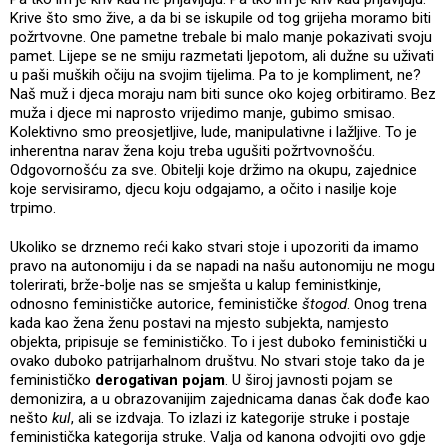
Krive što smo žive, a da bi se iskupile od tog grijeha moramo biti
požrtvovne. One pametne trebale bi malo manje pokazivati svoju
pamet. Lijepe se ne smiju razmetati ljepotom, ali dužne su uživati
u paši muških očiju na svojim tijelima. Pa to je kompliment, ne?
Naš muž i djeca moraju nam biti sunce oko kojeg orbitiramo. Bez
muža i djece mi naprosto vrijedimo manje, gubimo smisao.
Kolektivno smo preosjetljive, lude, manipulativne i lažljive. To je
inherentna narav žena koju treba ugušiti požrtvovnošću.
Odgovornošću za sve. Obitelji koje držimo na okupu, zajednice
koje servisiramo, djecu koju odgajamo, a očito i nasilje koje
trpimo.
Ukoliko se drznemo reći kako stvari stoje i upozoriti da imamo
pravo na autonomiju i da se napadi na našu autonomiju ne mogu
tolerirati, brže-bolje nas se smješta u kalup feministkinje,
odnosno feminističke autorice, feminističke
štogod
. Onog trena
kada kao žena ženu postavi na mjesto subjekta, namjesto
objekta, pripisuje se feminističko. To i jest duboko feministički u
ovako duboko patrijarhalnom društvu. No stvari stoje tako da je
feminističko
derogativan pojam
. U široj javnosti pojam se
demonizira, a u obrazovanijim zajednicama danas čak dođe kao
nešto
kul
, ali se izdvaja. To izlazi iz kategorije struke i postaje
feministička kategorija struke. Valja od kanona odvojiti ovo gdje