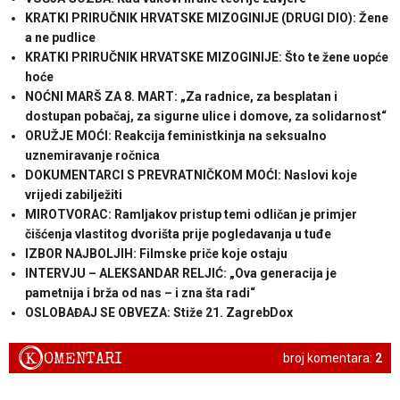
KRATKI PRIRUČNIK HRVATSKE MIZOGINIJE (DRUGI DIO): Žene
a ne pudlice
KRATKI PRIRUČNIK HRVATSKE MIZOGINIJE: Što te žene uopće
hoće
NOĆNI MARŠ ZA 8. MART: „Za radnice, za besplatan i
dostupan pobačaj, za sigurne ulice i domove, za solidarnost“
ORUŽJE MOĆI: Reakcija feministkinja na seksualno
uznemiravanje ročnica
DOKUMENTARCI S PREVRATNIČKOM MOĆI: Naslovi koje
vrijedi zabilježiti
MIROTVORAC: Ramljakov pristup temi odličan je primjer
čišćenja vlastitog dvorišta prije pogledavanja u tuđe
IZBOR NAJBOLJIH: Filmske priče koje ostaju
INTERVJU – ALEKSANDAR RELJIĆ: „Ova generacija je
pametnija i brža od nas – i zna šta radi“
OSLOBAĐAJ SE OBVEZA: Stiže 21. ZagrebDox
K
OMENTARI
broj komentara:
2