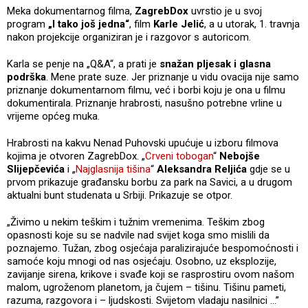
Meka dokumentarnog filma,
ZagrebDox
uvrstio je u svoj
program
„I tako još jedna“
, film
Karle Jelić
, a u utorak, 1. travnja
nakon projekcije organiziran je i razgovor s autoricom.
Karla se penje na „Q&A“, a prati je
snažan pljesak i glasna
podrška
. Mene prate suze. Jer priznanje u vidu ovacija nije samo
priznanje dokumentarnom filmu, već i borbi koju je ona u filmu
dokumentirala. Priznanje hrabrosti, nasušno potrebne vrline u
vrijeme općeg muka.
Hrabrosti na kakvu Nenad Puhovski upućuje u izboru filmova
kojima je otvoren ZagrebDox. „
Crveni tobogan
“
Nebojše
Slijepčevića
i „
Najglasnija tišina
“
Aleksandra Reljića
gdje se u
prvom prikazuje građansku borbu za park na Savici, a u drugom
aktualni bunt studenata u Srbiji. Prikazuje se otpor.
„Živimo u nekim teškim i tužnim vremenima. Teškim zbog
opasnosti koje su se nadvile nad svijet koga smo mislili da
poznajemo. Tužan, zbog osjećaja paralizirajuće bespomoćnosti i
samoće koju mnogi od nas osjećaju. Osobno, uz eksplozije,
zavijanje sirena, krikove i svađe koji se rasprostiru ovom našom
malom, ugroženom planetom, ja čujem – tišinu. Tišinu pameti,
razuma, razgovora i – ljudskosti. Svijetom vladaju nasilnici ...”