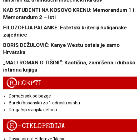
KAD STUDENTI NA KOSOVO KRENU: Memorandum 1 i
Memorandum 2 – isti
FILOZOFIJA PALANKE: Estetski kriteriji huliganske
zajednice
BORIS DEŽULOVIĆ: Kanye Westu ostala je samo
Hrvatska
„MALI ROMAN O TIŠINI“: Kaotična, zamršena i duboko
intimna knjiga
R
ECEPTI
Domaći sok od bazge
Burek (bosanski) za 1 odraslu osobu
Drugačija svinjska jetrica
E
-CIKLOPEDIJA
Povijesni put Hitlerove 'klonje'