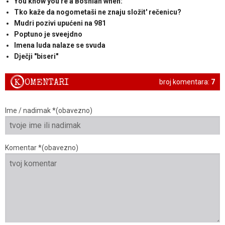
You know you're a Bosnian when:
Tko kaže da nogometaši ne znaju složit' rečenicu?
Mudri pozivi upućeni na 981
Poptuno je sveejdno
Imena luda nalaze se svuda
Dječji "biseri"
K
OMENTARI
broj komentara:
7
Ime / nadimak *(obavezno)
Komentar *(obavezno)