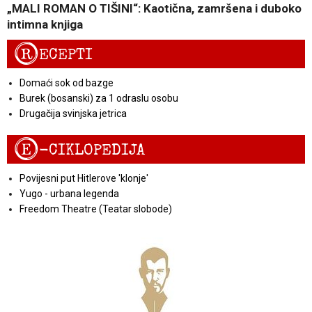
„MALI ROMAN O TIŠINI“: Kaotična, zamršena i duboko
intimna knjiga
R
ECEPTI
Domaći sok od bazge
Burek (bosanski) za 1 odraslu osobu
Drugačija svinjska jetrica
E
-CIKLOPEDIJA
Povijesni put Hitlerove 'klonje'
Yugo - urbana legenda
Freedom Theatre (Teatar slobode)