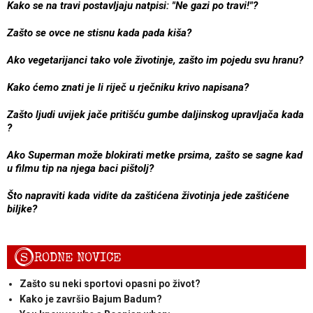
Kako se na travi postavljaju natpisi: "Ne gazi po travi!"?
Zašto se ovce ne stisnu kada pada kiša?
Ako vegetarijanci tako vole životinje, zašto im pojedu svu hranu?
Kako ćemo znati je li riječ u rječniku krivo napisana?
Zašto ljudi uvijek jače pritišću gumbe daljinskog upravljača kada
?
Ako Superman može blokirati metke prsima, zašto se sagne kad
u filmu tip na njega baci pištolj?
Što napraviti kada vidite da zaštićena životinja jede zaštićene
biljke?
S
RODNE NOVICE
Zašto su neki sportovi opasni po život?
Kako je završio Bajum Badum?