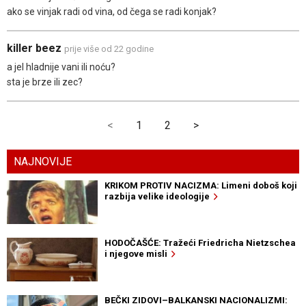
ako se vinjak radi od vina, od čega se radi konjak?
killer beez
prije više od 22 godine
a jel hladnije vani ili noću?
sta je brze ili zec?
<
1
2
>
NAJNOVIJE
KRIKOM PROTIV NACIZMA: Limeni doboš koji
razbija velike ideologije
HODOČAŠĆE: Tražeći Friedricha Nietzschea
i njegove misli
BEČKI ZIDOVI–BALKANSKI NACIONALIZMI: