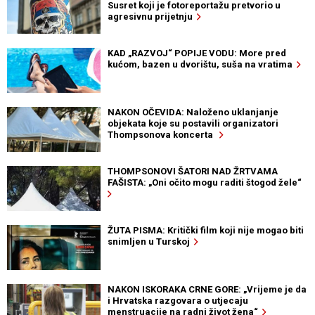
Susret koji je fotoreportažu pretvorio u
agresivnu prijetnju
KAD „RAZVOJ“ POPIJE VODU: More pred
kućom, bazen u dvorištu, suša na vratima
NAKON OČEVIDA: Naloženo uklanjanje
objekata koje su postavili organizatori
Thompsonova koncerta
THOMPSONOVI ŠATORI NAD ŽRTVAMA
FAŠISTA: „Oni očito mogu raditi štogod žele“
ŽUTA PISMA: Kritički film koji nije mogao biti
snimljen u Turskoj
NAKON ISKORAKA CRNE GORE: „Vrijeme je da
i Hrvatska razgovara o utjecaju
menstruacije na radni život žena“