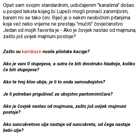
Opet sam svojim standardnim, uobičajenim "kanalima" došao
u posjed teksta kojeg bi Lupeži mogli pronaći zanimljivim,
barem mi se tako čini. Riječ je o nekim neobičnim pitanjima
koja već neko vrijeme ne prestaju "mučiti" čovječanstvo.
Jedan od mojih favorita je - Ako je čovjek nastao od majmuna,
zašto još uvijek majmuni postoje?
Zašto su
kamikaze
nosile pilotske kacige?
Ako je vani 0 stupnjeva, a sutra će biti dvostruko hladnije, koliko
će biti stupnjeva?
Ako te tvoj klon ubije, je li to onda samoubojstvo?
Je li potreban prigušivač za ubojstvo pantomimičara?
Ako je čovjek nastao od majmuna, zašto još uvijek majmuni
postoje?
Ako suncokretovo ulje nastaje od suncokreta, od čega nastaje
bebi-ulje?