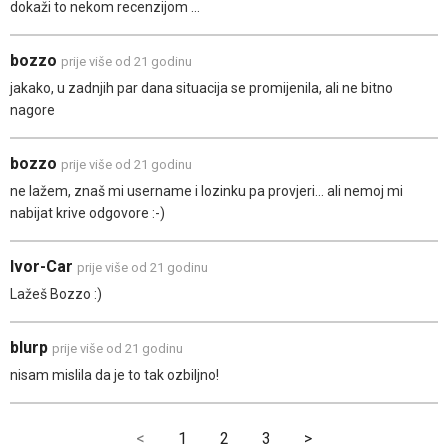
dokaži to nekom recenzijom ...
bozzo
prije više od 21 godinu
jakako, u zadnjih par dana situacija se promijenila, ali ne bitno
nagore
bozzo
prije više od 21 godinu
ne lažem, znaš mi username i lozinku pa provjeri... ali nemoj mi
nabijat krive odgovore :-)
Ivor-Car
prije više od 21 godinu
Lažeš Bozzo :)
blurp
prije više od 21 godinu
nisam mislila da je to tak ozbiljno!
<
1
2
3
>