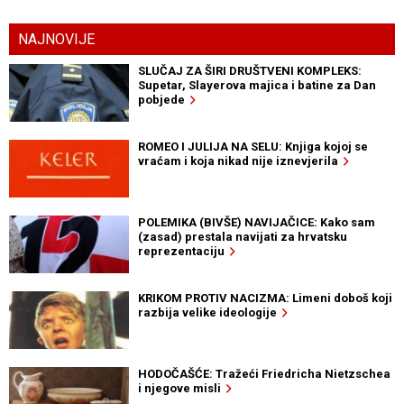
NAJNOVIJE
SLUČAJ ZA ŠIRI DRUŠTVENI KOMPLEKS:
Supetar, Slayerova majica i batine za Dan
pobjede
ROMEO I JULIJA NA SELU: Knjiga kojoj se
vraćam i koja nikad nije iznevjerila
POLEMIKA (BIVŠE) NAVIJAČICE: Kako sam
(zasad) prestala navijati za hrvatsku
reprezentaciju
KRIKOM PROTIV NACIZMA: Limeni doboš koji
razbija velike ideologije
HODOČAŠĆE: Tražeći Friedricha Nietzschea
i njegove misli