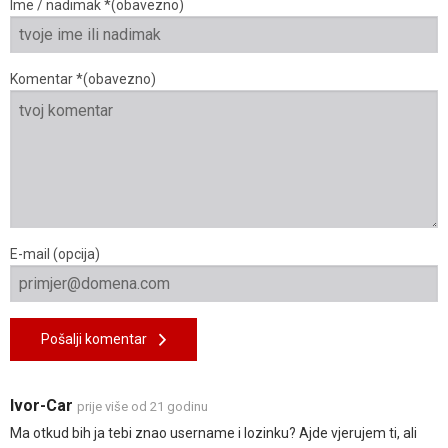
Ime / nadimak *(obavezno)
Komentar *(obavezno)
E-mail (opcija)
Pošalji komentar
Ivor-Car
prije više od 21 godinu
Ma otkud bih ja tebi znao username i lozinku? Ajde vjerujem ti, ali