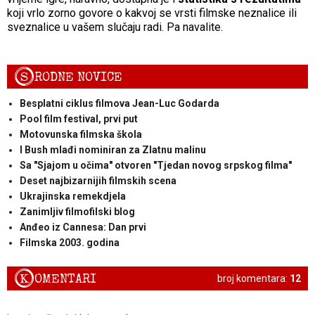
koji vrlo zorno govore o kakvoj se vrsti filmske neznalice ili
sveznalice u vašem slučaju radi. Pa navalite.
S
RODNE NOVICE
Besplatni ciklus filmova Jean-Luc Godarda
Pool film festival, prvi put
Motovunska filmska škola
I Bush mlađi nominiran za Zlatnu malinu
Sa "Sjajom u očima" otvoren "Tjedan novog srpskog filma"
Deset najbizarnijih filmskih scena
Ukrajinska remekdjela
Zanimljiv filmofilski blog
Anđeo iz Cannesa: Dan prvi
Filmska 2003. godina
K
OMENTARI
broj komentara:
12