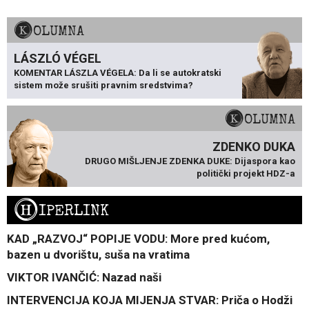
KOLUMNA
LÁSZLÓ VÉGEL
KOMENTAR LÁSZLA VÉGELA: Da li se autokratski
sistem može srušiti pravnim sredstvima?
KOLUMNA
ZDENKO DUKA
DRUGO MIŠLJENJE ZDENKA DUKE: Dijaspora kao
politički projekt HDZ-a
H
IPERLINK
KAD „RAZVOJ“ POPIJE VODU: More pred kućom,
bazen u dvorištu, suša na vratima
VIKTOR IVANČIĆ: Nazad naši
INTERVENCIJA KOJA MIJENJA STVAR: Priča o Hodži