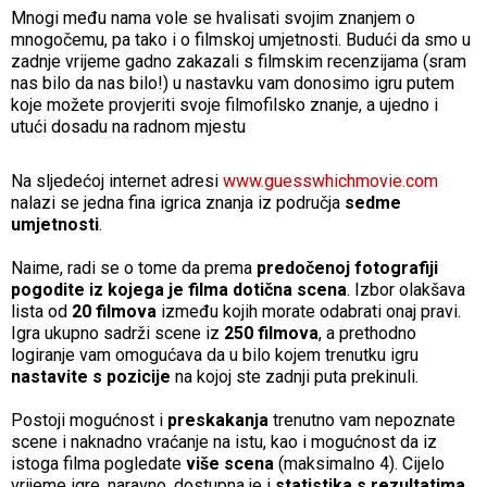
Mnogi među nama vole se hvalisati svojim znanjem o
mnogočemu, pa tako i o filmskoj umjetnosti. Budući da smo u
zadnje vrijeme gadno zakazali s filmskim recenzijama (sram
nas bilo da nas bilo!) u nastavku vam donosimo igru putem
koje možete provjeriti svoje filmofilsko znanje, a ujedno i
utući dosadu na radnom mjestu
Na sljedećoj internet adresi
www.guesswhichmovie.com
nalazi se jedna fina igrica znanja iz područja
sedme
umjetnosti
.
Naime, radi se o tome da prema
predočenoj fotografiji
pogodite iz kojega je filma dotična scena
. Izbor olakšava
lista od
20 filmova
između kojih morate odabrati onaj pravi.
Igra ukupno sadrži scene iz
250 filmova
, a prethodno
logiranje vam omogućava da u bilo kojem trenutku igru
nastavite s pozicije
na kojoj ste zadnji puta prekinuli.
Postoji mogućnost i
preskakanja
trenutno vam nepoznate
scene i naknadno vraćanje na istu, kao i mogućnost da iz
istoga filma pogledate
više scena
(maksimalno 4). Cijelo
vrijeme igre, naravno, dostupna je i
statistika s rezultatima