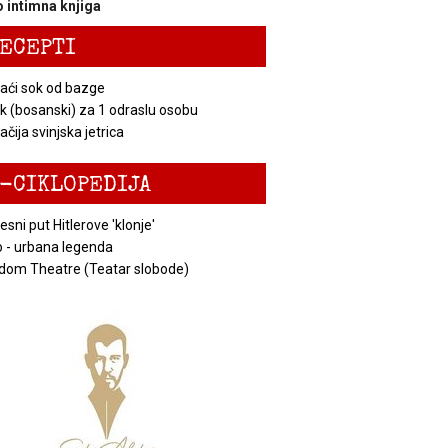
 intimna knjiga
ECEPTI
ći sok od bazge
k (bosanski) za 1 odraslu osobu
čija svinjska jetrica
-CIKLOPEDIJA
esni put Hitlerove 'klonje'
 - urbana legenda
dom Theatre (Teatar slobode)