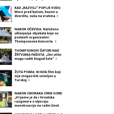
KAD „RAZVOJ“ POPIJE VODU:
More pred kućom, bazen u
dvorištu, suša na vratima
NAKON OČEVIDA: Naloženo
uklanjanje objekata koje su
postavili organizatori
Thompsonova koncerta
THOMPSONOVI ŠATORI NAD
ŽRTVAMA FAŠISTA: „Oni očito
mogu raditi štogod žele“
ŽUTA PISMA: Kritički film koji
nije mogao biti snimljen u
Turskoj
NAKON ISKORAKA CRNE GORE:
„Vrijeme je da i Hrvatska
razgovara o utjecaju
menstruacije na radni život
žena“