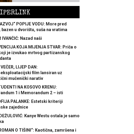
IPERLINK
AZVOJ“ POPIJE VODU: More pred
 bazen u dvorištu, suša na vratima
 IVANČIĆ: Nazad naši
ENCIJA KOJA MIJENJA STVAR: Priča o
koji je izvukao mrtvog partizanskog
danta
 VEČER, LIJEP DAN:
ksploatacijski film lansiran uz
ični mučenički narativ
TUDENTI NA KOSOVO KRENU:
ndum 1 i Memorandum 2 – isti
FIJA PALANKE: Estetski kriteriji
nske zajednice
DEŽULOVIĆ: Kanye Westu ostala je samo
ka
ROMAN O TIŠINI“: Kaotična, zamršena i