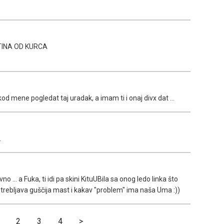
ETINA OD KURCA
d mene pogledat taj uradak, a imam ti i onaj divx dat ...
.
 ... a Fuka, ti idi pa skini KituUBila sa onog ledo linka što
otrebljava guščija mast i kakav "problem" ima naša Uma :))
2
3
4
>