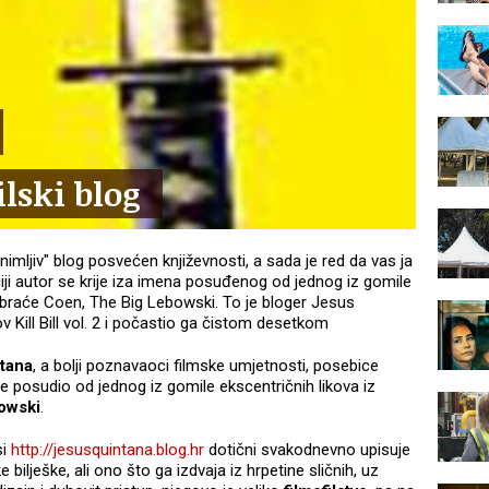
lski blog
imljiv" blog posvećen književnosti, a sada je red da vas ja
čiji autor se krije iza imena posuđenog od jednog iz gomile
 braće Coen, The Big Lebowski. To je bloger Jesus
v Kill Bill vol. 2 i počastio ga čistom desetkom
tana
,
a bolji poznavaoci filmske umjetnosti, posebice
e posudio od jednog iz gomile ekscentričnih likova iz
owski
.
si
http://jesusquintana.blog.hr
dotični svakodnevno upisuje
 bilješke, ali ono što ga izdvaja iz hrpetine sličnih, uz