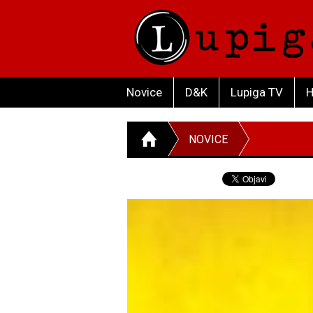
Novice
D&K
Lupiga TV
H
NOVICE