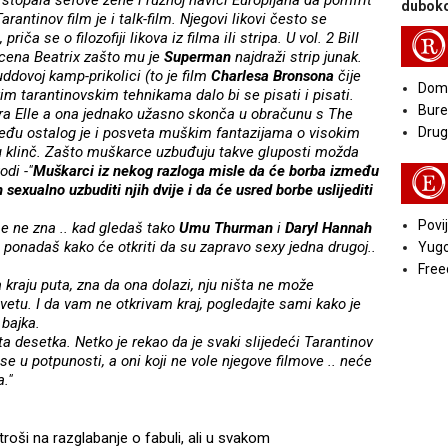
 stopala šefove žene i ružnoj navici Europljana da pomfrit
duboko
Tarantinov film je i talk-film. Njegovi likovi često se
riča se o filozofiji likova iz filma ili stripa. U vol. 2 Bill
R
scena Beatrix zašto mu je
Superman
najdraži strip junak.
uddovoj kamp-prikolici (to je film
Charlesa Bronsona
čije
Doma
vim tarantinovskim tehnikama dalo bi se pisati i pisati.
Bure
žira Elle a ona jednako užasno skonča u obračunu s The
među ostalog je i posveta muškim fantazijama o visokim
Druga
 klinč. Zašto muškarce uzbuđuju takve gluposti možda
odi -"
Muškarci iz nekog razloga misle da će borba između
E
 sexualno uzbuditi njih dvije i da će usred borbe uslijediti
Povij
se ne zna .. kad gledaš tako
Umu Thurman
i
Daryl Hannah
e ponadaš kako će otkriti da su zapravo sexy jedna drugoj..
Yugo
Free
na kraju puta, zna da ona dolazi, nju ništa ne može
svetu. I da vam ne otkrivam kraj, pogledajte sami kako je
 bajka.
a desetka. Netko je rekao da je svaki slijedeći Tarantinov
 se u potpunosti, a oni koji ne vole njegove filmove .. neće
a."
roši na razglabanje o fabuli, ali u svakom