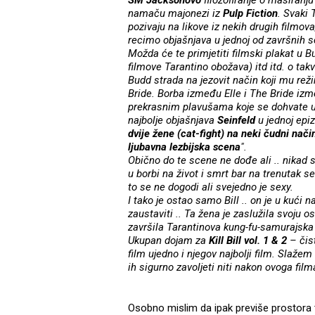
SM Jacksonovo
filozofiranje o masiranju
namaču majonezi iz
Pulp Fiction
. Svaki 
pozivaju na likove iz nekih drugih filmova, p
recimo objašnjava u jednoj od završnih 
Možda će te primjetiti filmski plakat u B
filmove Tarantino obožava) itd itd. o tak
Budd strada na jezovit način koji mu re
Bride. Borba između Elle i The Bride iz
prekrasnim plavušama koje se dohvate u
najbolje objašnjava
Seinfeld
u jednoj epiz
dvije žene (cat-fight) na neki čudni način
ljubavna lezbijska scena
".
Obično do te scene ne dođe ali .. nikad 
u borbi na život i smrt bar na trenutak s
to se ne dogodi ali svejedno je sexy.
I tako je ostao samo Bill .. on je u kući 
zaustaviti .. Ta žena je zaslužila svoju o
završila Tarantinova kung-fu-samurajska
Ukupan dojam za
Kill Bill vol. 1 & 2
– čist
film ujedno i njegov najbolji film. Slažem
ih sigurno zavoljeti niti nakon ovoga film
Osobno mislim da ipak previše prostora t