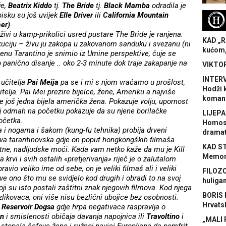
je,
Beatrix Kiddo
tj.
The Bride
tj.
Black Mamba
odradila je
pisku su još uvijek
Elle Driver
ili
California Mountain
H
er)
.
 živi u kamp-prikolici usred pustare The Bride je ranjena.
KAD „R
uciju – živu ju zakopa u zakovanom sanduku i svezanu (ni
kućom,
cenu Tarantino je snimio iz Umine perspektive, čuje se
panično disanje .. oko 2-3 minute dok traje zakapanje na
VIKTOR
INTERV
 učitelja
Pai Meija
pa se i mi s njom vraćamo u prošlost,
Hodži 
telja. Pai Mei prezire bijelce, žene, Ameriku a najviše
koman
e još jedna bijela američka žena. Pokazuje volju, upornost
j odmah na početku pokazuje da su njene borilačke
LIJEPA
očetka.
Homose
i nogama i šakom (kung-fu tehnika) probija drveni
dramat
rava tarantinovska gdje on poput hongkongških filmaša
KAD S
atne, nadljudske moći. Kada vam netko kaže da mu je Kill
Memora
 krvi i svih ostalih «pretjerivanja» riječ je o zalutalom
avio veliko ime od sebe, on je veliki filmaš ali i veliki
FILOZO
sve ono što mu se svidjelo kod drugih i obradi to na svoj
huliga
oji su isto postali zaštitni znak njegovih filmova. Kod njega
BORIS 
likovaca, oni više nisu bezlični ubojice bez osobnosti.
Hrvats
u
Reservoir Dogsa
gdje hrpa negativaca raspravlja o
in
i smislenosti običaja davanja napojnica ili
Travoltino
i
„MALI 