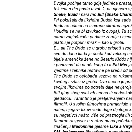
Dvojka počinje tamo gdje jedinica presta
tek jedan dio posla u vol. 1, na njenom s
Snake
,
Budd
i naravno
Bill (Snake Charm
Pri pokušaju da likvidira Budda koji sada
Budd se odluči na iznimno okrutnu egzek
Houdini se ne bi izvukao iz ovoga). Tu s
samo zaglušujuće padanje zemlje i njeno 
platnu je potpuni mrak – kao u grobu.
E .. ali The Bride se u grobu prisjeti svog
sve do dana kada je došla kod velikog uči
bijele američke žene no Beatrix Kiddo nij
i poniznost da nauči kung-fu a
Pai Mei
jo
vještine i tehnike ništavne pa kreću od p
The Bride se oslobađa vezova na rukama 
kovčeg i izlazi iz groba. Ova scena je p
svojim likovima po potrebi daje nevjeroj
Bill glup zbog ovakvih scena ili vodoskoka
gledaocu. Tarantino je pretjerivanjem napr
filmofil. U svojim filmovima primjenjuje 
način, njegovi likovi vode duge dijaloge k
su negativci nešto više od praznoglavih z
Recimo razgovor u restoranu na početk
značenju
Madonnine
pjesme
Like a Virg