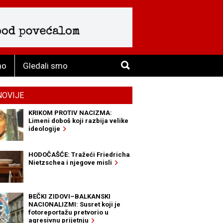
mo
Gledali smo
NOVIJE
KRIKOM PROTIV NACIZMA:
Limeni doboš koji razbija velike
ideologije
HODOČAŠĆE: Tražeći Friedricha
Nietzschea i njegove misli
BEČKI ZIDOVI–BALKANSKI
NACIONALIZMI: Susret koji je
fotoreportažu pretvorio u
agresivnu prijetnju