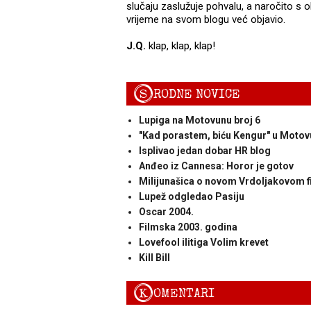
slučaju zaslužuje pohvalu, a naročito s o
vrijeme na svom blogu već objavio.
J.Q.
klap, klap, klap!
S
RODNE NOVICE
Lupiga na Motovunu broj 6
"Kad porastem, biću Kengur" u Moto
Isplivao jedan dobar HR blog
Anđeo iz Cannesa: Horor je gotov
Milijunašica o novom Vrdoljakovom f
Lupež odgledao Pasiju
Oscar 2004.
Filmska 2003. godina
Lovefool ilitiga Volim krevet
Kill Bill
K
OMENTARI