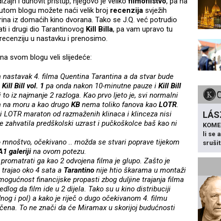
izajn i duhovit pristup, njegovo je veliko
filmofilstvo
, pa na
tom blogu možete naći velik broj
recenzija
svježih
rina iz domaćih kino dvorana. Tako se J.Q. već potrudio
ati i drugi dio Tarantinovog
Kill Billa
, pa vam upravo tu
recenziju u nastavku i prenosimo.
na svom blogu veli slijedeće:
a nastavak 4. filma Quentina Tarantina a da stvar bude
o
Kill Bill vol. 1
pa onda nakon 10-minutne pauze i
Kill Bill
 to iz najmanje 2 razloga. Kao prvo ljeto je, svi normalni
ima na moru a kao drugo
KB
nema toliko fanova kao
LOTR
.
li LOTR maraton od razmaženih klinaca i klinceza nisi
LÁS
ije zahvatila predškolski uzrast i pučkoškolce baš kao ni
KOME
li se
o mnoštvo, očekivano .. možda se stvari poprave tijekom
sruši
A1 galeriji
na ovom potezu.
i promatrati ga kao 2 odvojena filma je glupo. Zašto je
u trajao oko 4 sata a
Tarantino
nije htio škarama u montaži
 mogućnost financijske propasti zbog duljine trajanja filma
edlog da film ide u 2 dijela. Tako su u kino distribuciji
dnog i pol) a kako je riječ o dugo očekivanom 4. filmu
čena. To ne znači da će Miramax u skorijoj budućnosti