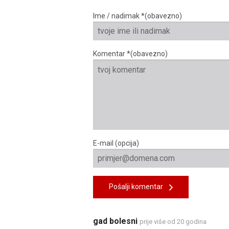
Ime / nadimak *(obavezno)
Komentar *(obavezno)
E-mail (opcija)
Pošalji komentar
gad bolesni
prije više od 20 godina