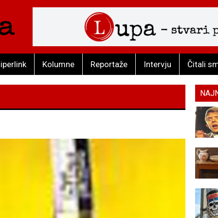
iperlink
Kolumne
Reportaže
Intervju
Čitali s
NAJ