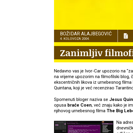
BOŽIDAR ALAJBEGOVIĆ
4. KOLOVOZA 2004.
Zanimljiv filmofi
Nedavno vas je Ivor-Car upozorio na "zan
na vrijeme upozorim na filmofilski blog, 
ekscentričnih likova iz urnebesnog filma
Quintana, koji je već recenzirao Tarantino
Spomenuti bloger naziva se
Jesus Quin
opusa
braće Coen
,
već znaju kako je im
njihovog urnebesnog filma
The Big Leb
Na adre
dnevničke