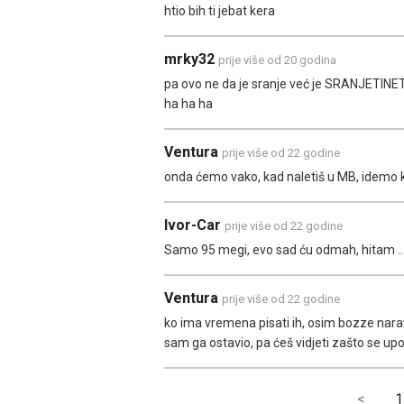
htio bih ti jebat kera
mrky32
prije više od 20 godina
pa ovo ne da je sranje već je SRANJETIN
ha ha ha
Ventura
prije više od 22 godine
onda ćemo vako, kad naletiš u MB, idemo ko
Ivor-Car
prije više od 22 godine
Samo 95 megi, evo sad ću odmah, hitam ..
Ventura
prije više od 22 godine
ko ima vremena pisati ih, osim bozze naravno
sam ga ostavio, pa ćeš vidjeti zašto se up
<
1