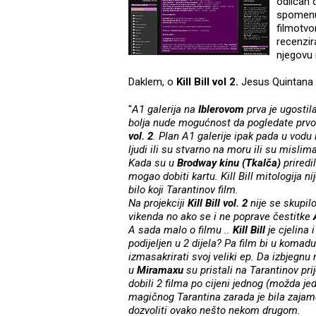
odličan d
spomenu
filmotvo
recenzir
njegovu 
Daklem, o
Kill Bill vol 2.
Jesus Quintana 
"
A1 galerija na
Iblerovom
prva je ugostil
bolja nude mogućnost da pogledate prv
vol. 2
. Plan A1 galerije ipak pada u vodu i
ljudi ili su stvarno na moru ili su misl
Kada su u
Brodway kinu (Tkalča)
priredi
mogao dobiti kartu. Kill Bill mitologija n
bilo koji Tarantinov film.
Na projekciji
Kill Bill vol. 2
nije se skupil
vikenda no ako se i ne poprave čestitke
A sada malo o filmu ..
Kill Bill
je cjelina 
podijeljen u 2 dijela? Pa film bi u komad
izmasakrirati svoj veliki ep. Da izbjegnu
u
Miramaxu
su pristali na Tarantinov prij
dobili 2 filma po cijeni jednog (možda je
magičnog Tarantina zarada je bila zajam
dozvoliti ovako nešto nekom drugom.