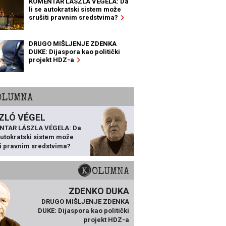
KOMENTAR LÁSZLA VÉGELA: Da
li se autokratski sistem može
srušiti pravnim sredstvima?
DRUGO MIŠLJENJE ZDENKA
DUKE: Dijaspora kao politički
projekt HDZ-a
KOLUMNA
ZLÓ VÉGEL
NTAR LÁSZLA VÉGELA: Da
 autokratski sistem može
ti pravnim sredstvima?
KOLUMNA
ZDENKO DUKA
DRUGO MIŠLJENJE ZDENKA
DUKE: Dijaspora kao politički
projekt HDZ-a