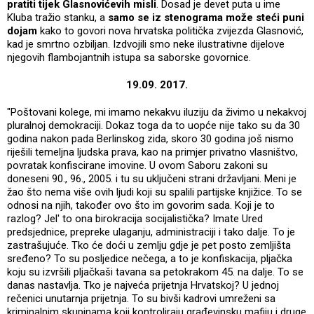
pratiti tijek Glasnovićevih misli
. Dosad je devet puta u ime
Kluba tražio stanku, a
samo se iz stenograma može steći puni
dojam
kako to govori nova hrvatska politička zvijezda Glasnović,
kad je smrtno ozbiljan. Izdvojili smo neke ilustrativne dijelove
njegovih flambojantnih istupa sa saborske govornice.
19.09. 2017.
"Poštovani kolege, mi imamo nekakvu iluziju da živimo u nekakvoj
pluralnoj demokraciji. Dokaz toga da to uopće nije tako su da 30
godina nakon pada Berlinskog zida, skoro 30 godina još nismo
riješili temeljna ljudska prava, kao na primjer privatno vlasništvo,
povratak konfiscirane imovine. U ovom Saboru zakoni su
doneseni 90., 96., 2005. i tu su uključeni strani državljani. Meni je
žao što nema više ovih ljudi koji su spalili partijske knjižice. To se
odnosi na njih, također ovo što im govorim sada. Koji je to
razlog? Jel' to ona birokracija socijalistička? Imate Ured
predsjednice, prepreke ulaganju, administraciji i tako dalje. To je
zastrašujuće. Tko će doći u zemlju gdje je pet posto zemljišta
sređeno? To su posljedice nečega, a to je konfiskacija, pljačka
koju su izvršili pljačkaši tavana sa petokrakom 45. na dalje. To se
danas nastavlja. Tko je najveća prijetnja Hrvatskoj? U jednoj
rečenici unutarnja prijetnja. To su bivši kadrovi umreženi sa
kriminalnim skupinama koji kontroliraju građevinsku mafiju i druge