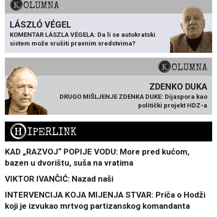
KOLUMNA
LÁSZLÓ VÉGEL
KOMENTAR LÁSZLA VÉGELA: Da li se autokratski
sistem može srušiti pravnim sredstvima?
KOLUMNA
ZDENKO DUKA
DRUGO MIŠLJENJE ZDENKA DUKE: Dijaspora kao
politički projekt HDZ-a
H
IPERLINK
KAD „RAZVOJ“ POPIJE VODU: More pred kućom,
bazen u dvorištu, suša na vratima
VIKTOR IVANČIĆ: Nazad naši
INTERVENCIJA KOJA MIJENJA STVAR: Priča o Hodži
koji je izvukao mrtvog partizanskog komandanta