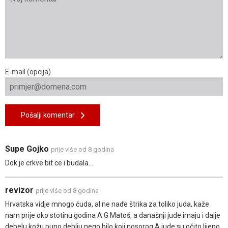
E-mail (opcija)
Pošalji komentar
Supe Gojko
prije više od 8 godina
Dok je crkve bit ce i budala...
revizor
prije više od 8 godina
Hrvatska vidje mnogo čuda, al ne nađe štrika za toliko juda, kaže
nam prije oko stotinu godina A G Matoš, a današnji jude imaju i dalje
debelu kožu,puno deblju nego bilo koji nosorog.A jude su očito lijepo