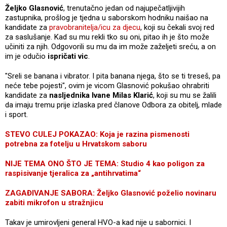
Željko Glasnović
, trenutačno jedan od najupečatljivijih
zastupnika, prošlog je tjedna u saborskom hodniku naišao na
kandidate za
pravobranitelja/icu za djecu
, koji su čekali svoj red
za saslušanje. Kad su mu rekli tko su oni, pitao ih je što može
učiniti za njih. Odgovorili su mu da im može zaželjeti sreću, a on
im je odučio
ispričati vic
.
"Sreli se banana i vibrator. I pita banana njega, što se ti treseš, pa
neće tebe pojesti", ovim je vicom Glasnović pokušao ohrabriti
kandidate za
nasljednika Ivane Milas Klarić
, koji su mu se žalili
da imaju tremu prije izlaska pred članove Odbora za obitelj, mlade
i sport.
STEVO CULEJ POKAZAO: Koja je razina pismenosti
potrebna za fotelju u Hrvatskom saboru
NIJE TEMA ONO ŠTO JE TEMA: Studio 4 kao poligon za
raspisivanje tjeralica za „antihrvatima“
ZAGAĐIVANJE SABORA: Željko Glasnović poželio novinaru
zabiti mikrofon u stražnjicu
Takav je umirovljeni general HVO-a kad nije u sabornici. I