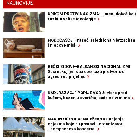
NAJNOVIJE
KRIKOM PROTIV NACIZMA: Limeni doboš koji
razbija velike ideologije
HODOČAŠĆE: Tražeći Friedricha Nietzschea
i njegove misli
BEČKI ZIDOVI–BALKANSKI NACIONALIZMI:
Susret koji je fotoreportažu pretvorio u
agresivnu prijetnju
KAD „RAZVOJ“ POPIJE VODU: More pred
kućom, bazen u dvorištu, suša na vratima
NAKON OČEVIDA: Naloženo uklanjanje
objekata koje su postavili organizatori
Thompsonova koncerta