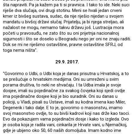
šta napraviti. Pa ja kažem pa ti si pravnica. I tako to ide. Neki suci
riješe dva slučaja, ovi drugi stotinu. Meni se hvali jedan crveni
kmer iz bivšeg sustava, sudac, da nije riješio nijedan u svojem
mandatu u bivšoj državi slučaj. Prijatelju, ja bi njega streljao, ali
nažalost ne mogu, nemamo takvu državu još. Lustracija mora
početi u pravosuđu, ne zato što su oni prijetnja nacionalnoj
sigurnosti i što se doselio u Beogradu nego jer oni ne znaju raditi.
Dok se mi ne riješimo ostavštine, pravne ostavštine SFRJ, od
toga nema ništa".
29.9. 2017.
"Govorimo o Udbi, o Udbi koja je danas prisutna u Hrvatskoj, a to
se prešućuje o hrvatskim medijima. Oni su umreženi u svim
porama društva, to neki ne shvaćaju. I ta Udba imala je svoje
dosjee, imali su pojedinačne za svakog čovjeka koji sjedi ovdje
ima pojedinačne dosjee koji je bio suradnik. Oni su danas u
policiji, u Vladi, pisali su Ustave, imali su kodna imena kao Miler,
Degenerik i tako dalje. E to je, govorimo o masonstvu, imamo
svoj masonstvo ovdje, to su bivši kadrovi koji nas drže kao taoci.
Evo da pokazujem vama pojedinačni dosje i kako to izgleda. Ovo
je osoba koja je radila vani, cinkarila je Hrvate vani, u Njemačkoj,
gdje je ubijeno oko 50, 60 naših domoljuba. Imam kodno ime