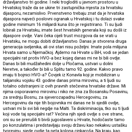
državljanstvo tri godine. I neki trogloditi u javnom prostoru u
Hrvatskoj traže da se ukine tri zastupnička mjesta za hrvatsku
dijasporu, nezamislivo. Prvenstveno trebaju znat da je hrvatska
dijaspora najveći poslovni ogranak u Hrvatskoj i tu dolazi svake
godine minimum 16 milijardi kuna što je registrirano. Ti su ljudi
lobirali za Hrvatsku, imate šest hrvatskih generala koji su došli iz
dijaspore ovdje. Vani čeka cijeli trust mozgova da se vrati u
Hrvatsku, ne mogu dobiti državljanstvo. Danas je stvorena druga
generacija iseljenika, ali ovi stari nisu poželjni. Imate pola milijuna
Hrvata samo u Njemačkoj. Ajdemo na Hrvate u BiH, vodi se jedan
specijalni rat protiv HVO-a bez kojeg danas mi ne bi bili ovdje.
Danas bi bili mudžahedini dolje u Pločama, ustvari u dolini
Neretve, a također bi bili u Splitu tamo 92. godine. Kakvo pravo
imaju ti bojnici HVO-a? Čovjek iz Konavla koji je mobiliziran u
talijansku vojsku 43. godine danas prima mirovinu, a ti ljudi su
totalno odstranjeni iz ovih pravnih stečevina hrvatske države. Mi
njima osporavamo mirovinu i niko ne zna za Bosansku Posavinu,
za srednju Bosnu, za sjeverozapadnu Hercegovinu, za
Hercegovinu da nije tih bojovnika mi danas ne bi sjedili ovdje,
ustvari mi bi svi bili negdje na Malti. Ta diskriminacija, tko su ti ljudi
koji vode taj specijalni rat? Većina njih sjedi ovdje s ove strane,
oni su se prerušili ti bivši jugoslaveni u Hrvate, hodočaste tamo
po konzulatima i predstavljaju svoju državu kao nekakvu ustašku
tvorevinu, sjede ovdje ta peta kolona cinkaroša. Na kraju, kao