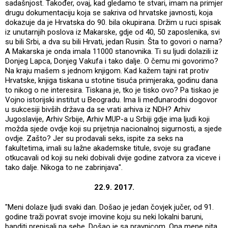
sadašnjost. Također, ovaj, kad gledamo te stvari, imam na primjer
drugu dokumentaciju koja se sakriva od hrvatske javnosti, koja
dokazuje da je Hrvatska do 90. bila okupirana. Držim u ruci spisak
iz unutarnjih poslova iz Makarske, gdje od 40, 50 zaposlenika, svi
su bili Srbi, a dva su bili Hrvati, jedan Rusin. Šta to govori o nama?
A Makarska je onda imala 11000 stanovnika. Ti su ljudi dolazili iz
Donjeg Lapca, Donjeg Vakufa i tako dalje. O čemu mi govorimo?
Na kraju mašem s jednom knjigom. Kad kažem tajni rat protiv
Hrvatske, knjiga tiskana u stotine tisuća primjeraka, godinu dana
to nikog o ne interesira. Tiskana je, tko je tisko ovo? Pa tiskao je
Vojno istorijski institut u Beogradu. Ima li međunarodni dogovor
u sukcesiji bivših država da se vrati arhiva iz NDH? Arhiv
Jugoslavije, Arhiv Srbije, Arhiv MUP-a u Srbiji gdje ima ljudi koji
možda sjede ovdje koji su prijetnja nacionalnoj sigurnosti, a sjede
ovdje. Zašto? Jer su prodavali seks, ispite za seks na
fakultetima, imali su lažne akademske titule, svoje su građane
otkucavali od koji su neki dobivali dvije godine zatvora za viceve i
tako dalje. Nikoga to ne zabrinjava".
22.9. 2017.
"Meni dolaze ljudi svaki dan. Došao je jedan čovjek jučer, od 91.
godine traži povrat svoje imovine koju su neki lokalni baruni,
banditi prepisali na sebe. Došao je sa pravnicom. Ona mene pita