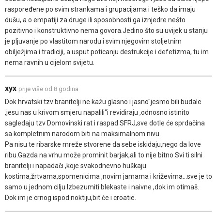
raspoređene po svim strankama i grupacijama i teško da imaju
dušu, a o empatiji za druge ili sposobnosti ga iznjedre nešto
pozitivno i konstruktivno nema govora.Jedino što su uvijek u stanju
je pljuvanje po vlastitom narodu i svim njegovim stoljetnim
obilježjima i tradiciji, a usput poticanju destrukcije i defetizma, tu im
nema ravnih u cijelom svijetu.
xyx
prije više od 8 godina
Dok hrvatski tzv branitelji ne kažu glasno i jasno"jesmo bili budale
,jesu nas u krivom smjeru napalili"i revidiraju ,odnosno istinito
sagledaju tzv Domovinski rat i raspad SFRJ,sve dotle će sprdačina
sa kompletnim narodom biti na maksimalnom nivu.
Pa nisu te ribarske mreže stvorene da sebe iskidaju,nego da love
ribu.Gazda na vrhu može prominit barjak,ali to nije bitno.Svi ti silni
branitelji i napadači ,koje svakodnevno huškaju
kostima,žrtvama,spomenicima ,novim jamama i križevima...sve je to
samo u jednom cilju.Izbezumiti blekaste i naivne ,dok im otimaš.
Dok im je crnog ispod noktiju,bit će i croatie.