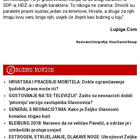
SDP-a, HDZ-a i drugih karaktera. To nikoga ne zanima. Stvorili su
paralelni pravni sustav, jedan za kmetove, Hrvate, a druge za njih.
Imaju lovu vani, briga njih, uvijek će živjeti kao bubreg u loju".
Lupiga.Com
Naslovna fotografija: Hina/Daniel Kasap
S
RODNE NOVICE
HRVATSKA I PRAĆENJE MOBITELA: Dokle ograničavanje
ljudskih prava može ići?
GOSTOVANJE NA 'SS TELEVIZIJI': Zašto su neonacisti dobili
'pitomiju' verziju zastupnika Glasnovića?
GENERAL S NEONACISTIMA: Kako je Željko Glasnović
konačno stigao kući
BLEIBURG 2018: Naravno da se veličao Pavelić, a održan je i
simbolički protuprosvjed
ESTROGEN, STRIJELJANJE, DLAKAVE NOGE: Ubrojivost Željka