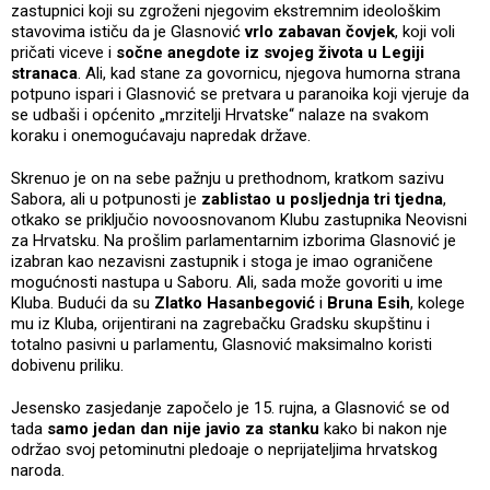
zastupnici koji su zgroženi njegovim ekstremnim ideološkim
stavovima ističu da je Glasnović
vrlo zabavan čovjek
, koji voli
pričati viceve i
sočne anegdote iz svojeg života u Legiji
stranaca
. Ali, kad stane za govornicu, njegova humorna strana
potpuno ispari i Glasnović se pretvara u paranoika koji vjeruje da
se udbaši i općenito „mrzitelji Hrvatske“ nalaze na svakom
koraku i onemogućavaju napredak države.
Skrenuo je on na sebe pažnju u prethodnom, kratkom sazivu
Sabora, ali u potpunosti je
zablistao u posljednja tri tjedna
,
otkako se priključio novoosnovanom Klubu zastupnika Neovisni
za Hrvatsku. Na prošlim parlamentarnim izborima Glasnović je
izabran kao nezavisni zastupnik i stoga je imao ograničene
mogućnosti nastupa u Saboru. Ali, sada može govoriti u ime
Kluba. Budući da su
Zlatko Hasanbegović
i
Bruna Esih
, kolege
mu iz Kluba, orijentirani na zagrebačku Gradsku skupštinu i
totalno pasivni u parlamentu, Glasnović maksimalno koristi
dobivenu priliku.
Jesensko zasjedanje započelo je 15. rujna, a Glasnović se od
tada
samo jedan dan nije javio za stanku
kako bi nakon nje
održao svoj petominutni pledoaje o neprijateljima hrvatskog
naroda.