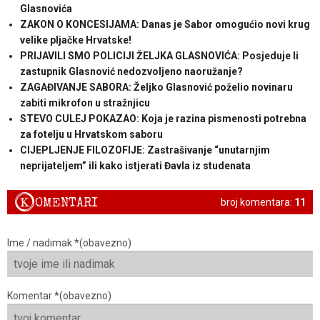
Glasnovića
ZAKON O KONCESIJAMA: Danas je Sabor omogućio novi krug
velike pljačke Hrvatske!
PRIJAVILI SMO POLICIJI ŽELJKA GLASNOVIĆA: Posjeduje li
zastupnik Glasnović nedozvoljeno naoružanje?
ZAGAĐIVANJE SABORA: Željko Glasnović poželio novinaru
zabiti mikrofon u stražnjicu
STEVO CULEJ POKAZAO: Koja je razina pismenosti potrebna
za fotelju u Hrvatskom saboru
CIJEPLJENJE FILOZOFIJE: Zastrašivanje “unutarnjim
neprijateljem” ili kako istjerati Đavla iz studenata
K
OMENTARI
broj komentara:
11
Ime / nadimak *(obavezno)
Komentar *(obavezno)