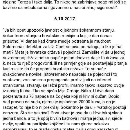
njezino Tereza i tako dalje. To nikog ne zabrinjava nego mi još se
bavimo sa nebulozama i govorimo o nacionalnoj sigurnosti".
6.10.2017.
"Ja bih opet upozorio javnost o jednom šokantnom stanju,
šokantnom stanju u hrvatskim medijima koji je dan danas
prisutno. Vi danas kad čitate medije potrebna je mudrost
Solomuna i detektor za laž. Opet se piše po nalogu, a tko je na
meti? Meta je hrvatska država i pojedinci. Zamislite vi da u jednoj
suvremenoj državi netko napiše jedan dnevnik da je ta država za
k, neću tu riječ progovoriti. Ili na primjer gdje se postavljaju pitanja
kad mislite da će propasti hrvatska država. To su naše
svakodnevne novine. Istovremeno napadaju se pojedinci i to
sustavno, vodi se crna propaganda protiv ljudi na internet
stranicama, stvaraju se lažni profili, imamo takvo iskustvo ovdje
iz našeg Kluba. Tko se sjeća Mije Crnoje. Nitko. U dva dana
pokrenuta su 73 napada na čovjeka koji ni kriv ni dužan. Dobio
sad pravdu na sudu, njemu je isplaćeno 20000 kuna, a on je
razapet, to nije bio ni prekršaj. Šokantno je da u Hrvatskoj postoji
cenzura. Što se sakriva? Prva stvar je ova da u Hrvatskoj vlada
jedna banda, a to je spoj bivših kadrova i mafija jedna, svi sjede
ovdje, spalili su partijske knjižice i tu nam glume nekakvu
demokraciju. To je građevinska mafija, tu su drugi karakteri iz