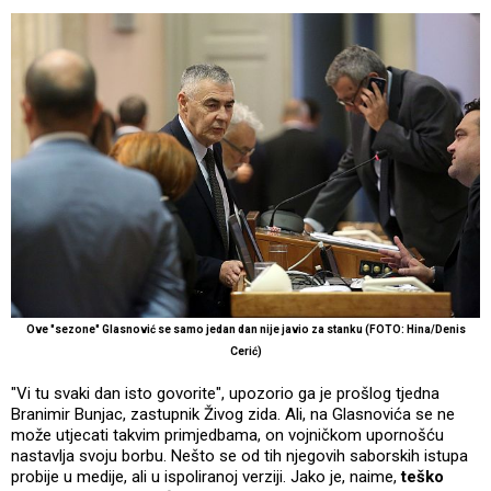
Ove "sezone" Glasnović se samo jedan dan nije javio za stanku (FOTO: Hina/Denis
Cerić)
"Vi tu svaki dan isto govorite", upozorio ga je prošlog tjedna
Branimir Bunjac, zastupnik Živog zida. Ali, na Glasnovića se ne
može utjecati takvim primjedbama, on vojničkom upornošću
nastavlja svoju borbu. Nešto se od tih njegovih saborskih istupa
probije u medije, ali u ispoliranoj verziji. Jako je, naime,
teško