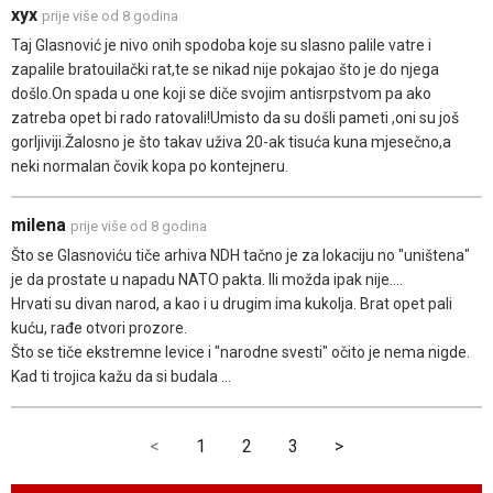
xyx
prije više od 8 godina
Taj Glasnović je nivo onih spodoba koje su slasno palile vatre i
zapalile bratouilački rat,te se nikad nije pokajao što je do njega
došlo.On spada u one koji se diče svojim antisrpstvom pa ako
zatreba opet bi rado ratovali!Umisto da su došli pameti ,oni su još
gorljiviji.Žalosno je što takav uživa 20-ak tisuća kuna mjesečno,a
neki normalan čovik kopa po kontejneru.
milena
prije više od 8 godina
Što se Glasnoviću tiče arhiva NDH tačno je za lokaciju no "uništena"
je da prostate u napadu NATO pakta. Ili možda ipak nije....
Hrvati su divan narod, a kao i u drugim ima kukolja. Brat opet pali
kuću, rađe otvori prozore.
Što se tiče ekstremne levice i "narodne svesti" očito je nema nigde.
Kad ti trojica kažu da si budala ...
<
1
2
3
>