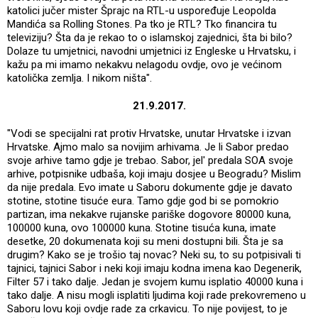
katolici jučer mister Šprajc na RTL-u uspoređuje Leopolda
Mandića sa Rolling Stones. Pa tko je RTL? Tko financira tu
televiziju? Šta da je rekao to o islamskoj zajednici, šta bi bilo?
Dolaze tu umjetnici, navodni umjetnici iz Engleske u Hrvatsku, i
kažu pa mi imamo nekakvu nelagodu ovdje, ovo je većinom
katolička zemlja. I nikom ništa".
21.9.2017.
"Vodi se specijalni rat protiv Hrvatske, unutar Hrvatske i izvan
Hrvatske. Ajmo malo sa novijim arhivama. Je li Sabor predao
svoje arhive tamo gdje je trebao. Sabor, jel' predala SOA svoje
arhive, potpisnike udbaša, koji imaju dosjee u Beogradu? Mislim
da nije predala. Evo imate u Saboru dokumente gdje je davato
stotine, stotine tisuće eura. Tamo gdje god bi se pomokrio
partizan, ima nekakve rujanske pariške dogovore 80000 kuna,
100000 kuna, ovo 100000 kuna. Stotine tisuća kuna, imate
desetke, 20 dokumenata koji su meni dostupni bili. Šta je sa
drugim? Kako se je trošio taj novac? Neki su, to su potpisivali ti
tajnici, tajnici Sabor i neki koji imaju kodna imena kao Degenerik,
Filter 57 i tako dalje. Jedan je svojem kumu isplatio 40000 kuna i
tako dalje. A nisu mogli isplatiti ljudima koji rade prekovremeno u
Saboru lovu koji ovdje rade za crkavicu. To nije povijest, to je