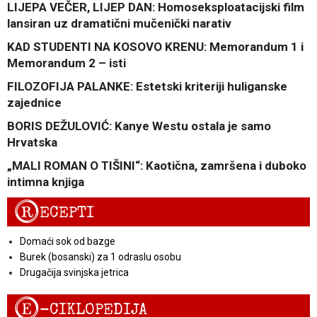
LIJEPA VEČER, LIJEP DAN: Homoseksploatacijski film
lansiran uz dramatični mučenički narativ
KAD STUDENTI NA KOSOVO KRENU: Memorandum 1 i
Memorandum 2 – isti
FILOZOFIJA PALANKE: Estetski kriteriji huliganske
zajednice
BORIS DEŽULOVIĆ: Kanye Westu ostala je samo
Hrvatska
„MALI ROMAN O TIŠINI“: Kaotična, zamršena i duboko
intimna knjiga
R
ECEPTI
Domaći sok od bazge
Burek (bosanski) za 1 odraslu osobu
Drugačija svinjska jetrica
E
-CIKLOPEDIJA