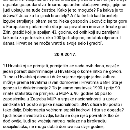
ogranke gospodarstva. Imamo apsurdne slučajeve ovdje, gdje se
ljudi upisuju na tuđe čestice. Kako je to moguće? Pa kakva je to
država? Jesu za to ginuli branitelji? A šta će biti kad branitelji
izgube strpljenje, pitam se to. Neka gospodin Jakovčić ispita gore
u Europskom parlamentu šta je sa povratom imovine. Imate grad
Zrin, gradić koji je spaljen 43. godine, od onih koji su zamijenili
kokardu za petokraku, oko 200 ljudi ubijeno, ostatak otjerano. I
danas, Hrvat se ne može vratiti u svoje selo i graditi".
20.9.2017.
"U Hrvatskoj se primijeti, primijetilo se sada ovih dana, najviše
jedan porast diskriminacije u Hrvatskoj o kome nitko ne govori.
Tu se u Hrvatskoj danas i duže vrijeme njeguje jedna kultura
mržnje prema Hrvatima izvan domovine i Hrvatima u BiH. Šta je
geneza te diskriminacije? To je samo nastavak 1990. i prije 90.
imate statistiku na primjeru u MUP-u, 90. godine 50 posto
zaposlenika u Zagrebu MUP-a srpske nacionalnosti, u upravi
sindikata 61 posto srpske nacionalnosti, JNA oficira 80 posto i
tako dalje. Diplomacija većinom srpski kadrovi. I šta se događa?
Ljudi hoće investirati ovdje, kada se čuje riječ povratnik tko će
doć ovdje, ljudi se vraćaju natrag, nailaze na birokraciju
socijalističku, ne mogu dobiti domovnicu dvije godine,