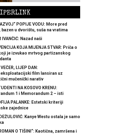
IPERLINK
AZVOJ“ POPIJE VODU: More pred
 bazen u dvorištu, suša na vratima
 IVANČIĆ: Nazad naši
ENCIJA KOJA MIJENJA STVAR: Priča o
koji je izvukao mrtvog partizanskog
danta
 VEČER, LIJEP DAN:
ksploatacijski film lansiran uz
ični mučenički narativ
TUDENTI NA KOSOVO KRENU:
ndum 1 i Memorandum 2 – isti
FIJA PALANKE: Estetski kriteriji
nske zajednice
DEŽULOVIĆ: Kanye Westu ostala je samo
ka
ROMAN O TIŠINI“: Kaotična, zamršena i