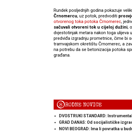
Rundek posljednjih godina pokazuje velik
Črnomercu
, uz potok, predvoditi
prosvj
otvorenog toka potoka Črnomerec
, jed
sačuvali otvoreni tok u cijeloj dužini
, 
dvjestotinjak metara nakon toga ulijeva 
predviđa izgradnju prometnice, čime bi s
tramvajskom okretištu Črnomerec, a zav
na potrebu da se betonizacija potoka spri
građana.
S
RODNE NOVICE
DVOSTRUKI STANDARD: Instrumentalizac
GRAD DANAS: Od socijalističke izgrad
NOVI BEOGRAD: Ima li povratka u bud