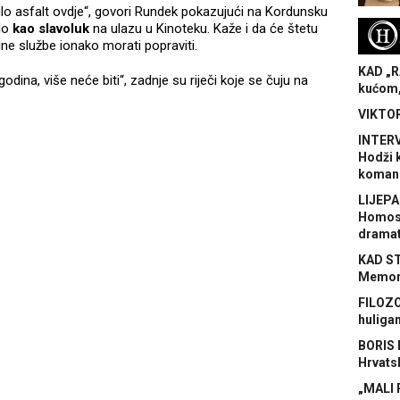
glo asfalt ovdje“, govori Rundek pokazujući na Kordunsku
alo
kao slavoluk
na ulazu u Kinoteku. Kaže i da će štetu
H
lne službe ionako morati popraviti.
KAD „R
dina, više neće biti“, zadnje su riječi koje se čuju na
kućom,
VIKTOR
INTERV
Hodži 
koman
LIJEPA
Homose
dramat
KAD S
Memora
FILOZO
huliga
BORIS 
Hrvats
„MALI 