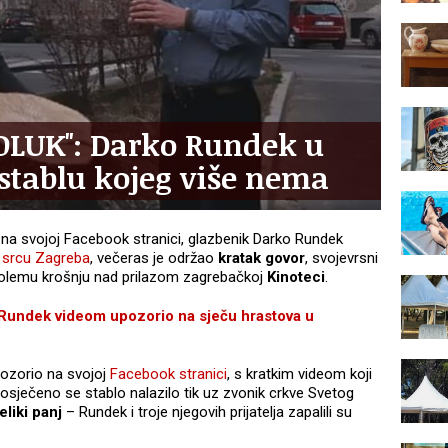
OLUK": Darko Rundek u
tablu kojeg više nema
na svojoj Facebook stranici, glazbenik Darko Rundek
u srcu Zagreba
, večeras je održao
kratak govor
, svojevrsni
golemu krošnju nad prilazom zagrebačkoj
Kinoteci
.
dek videom upozorio na sječu hrastova u
pozorio na svojoj
Facebook stranici
, s kratkim videom koji
posječeno se stablo nalazilo tik uz zvonik crkve Svetog
eliki panj
– Rundek i troje njegovih prijatelja zapalili su