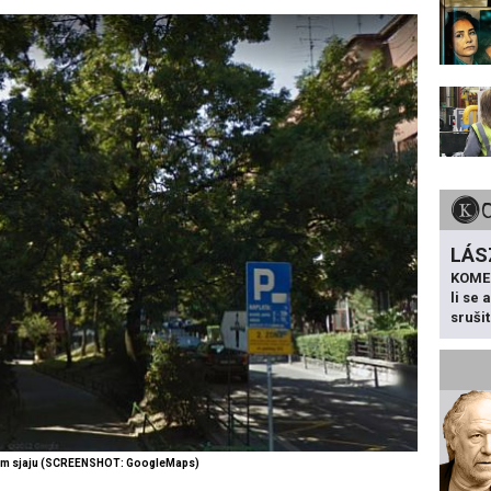
LÁS
KOME
li se
sruši
om sjaju (SCREENSHOT: GoogleMaps)