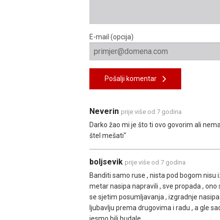
E-mail (opcija)
Pošalji komentar
Neverin
prije više od 7 godina
Darko žao mi je što ti ovo govorim ali nema
štel mešati"
boljsevik
prije više od 7 godina
Banditi samo ruse , nista pod bogom nisu izgr
metar nasipa napravili , sve propada , ono 
se sjetim posumljavanja , izgradnje nasipa i
ljubavlju prema drugovima i radu , a gle sa
jesmo bili budale .