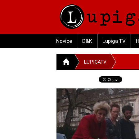
Novice
D&K
Lupiga TV
H
LUPIGATV