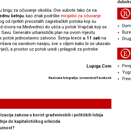
duboko
u brigu za očuvanje okoliša. Ove subote tako će na
R
ednu šetnju
, kao znak podrške
inicijativi za očuvanje
nog od rijetkih preostalih zagrebačkih potoka koji su
Doma
od izvora na Medvednici do ušća u potok Vrapčak koji se
u Savu. Generalni urbanistički plan na ovom mjestu
Bure
e potok jednostavno zatvorio. Šetnja kreće
u 11 sati
na
Druga
ršava na savskom nasipu, sve s ciljem kako bi se ukazalo
ječi, a prostor uz potok uredi i prilagodi za potrebe
E
Lupiga.Com
Povij
Yugo
Naslovna fotografija: screenshot/Facebook
Free
ija zakona u korist građevinskih i političkih lobija
nje do kapitalističkog urbicida
ućnost?