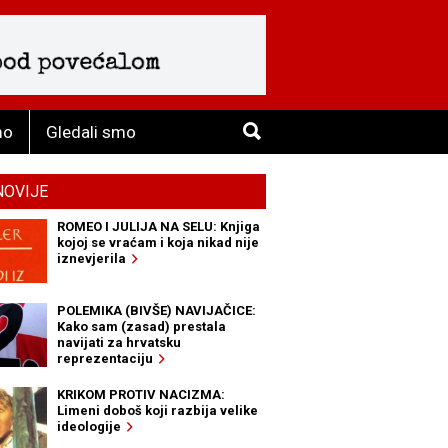
mo
Gledali smo
NOVIJE
ROMEO I JULIJA NA SELU: Knjiga
kojoj se vraćam i koja nikad nije
iznevjerila
POLEMIKA (BIVŠE) NAVIJAČICE:
Kako sam (zasad) prestala
navijati za hrvatsku
reprezentaciju
KRIKOM PROTIV NACIZMA:
Limeni doboš koji razbija velike
ideologije