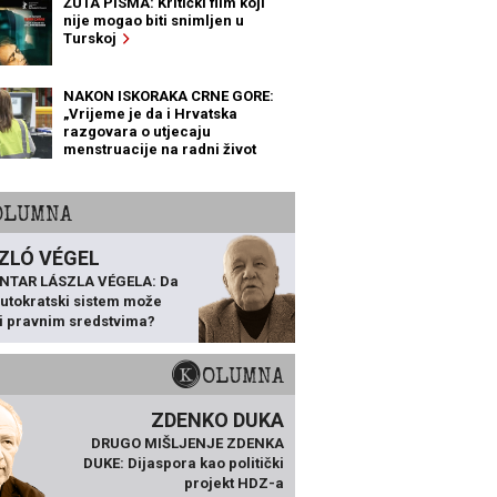
ŽUTA PISMA: Kritički film koji
nije mogao biti snimljen u
Turskoj
NAKON ISKORAKA CRNE GORE:
„Vrijeme je da i Hrvatska
razgovara o utjecaju
menstruacije na radni život
žena“
KOLUMNA
ZLÓ VÉGEL
NTAR LÁSZLA VÉGELA: Da
 autokratski sistem može
ti pravnim sredstvima?
KOLUMNA
ZDENKO DUKA
DRUGO MIŠLJENJE ZDENKA
DUKE: Dijaspora kao politički
projekt HDZ-a