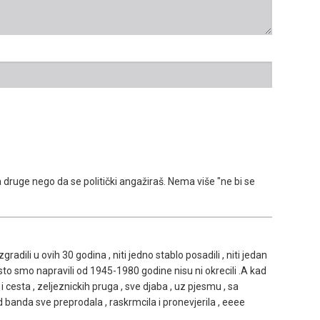
 druge nego da se politički angažiraš. Nema više "ne bi se
adili u ovih 30 godina , niti jedno stablo posadili , niti jedan
sto smo napravili od 1945-1980 godine nisu ni okrecili .A kad
 cesta , zeljeznickih pruga , sve djaba , uz pjesmu , sa
d banda sve preprodala , raskrmcila i pronevjerila , eeee