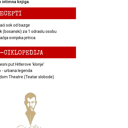
 intimna knjiga
ECEPTI
ći sok od bazge
k (bosanski) za 1 odraslu osobu
čija svinjska jetrica
-CIKLOPEDIJA
esni put Hitlerove 'klonje'
 - urbana legenda
dom Theatre (Teatar slobode)