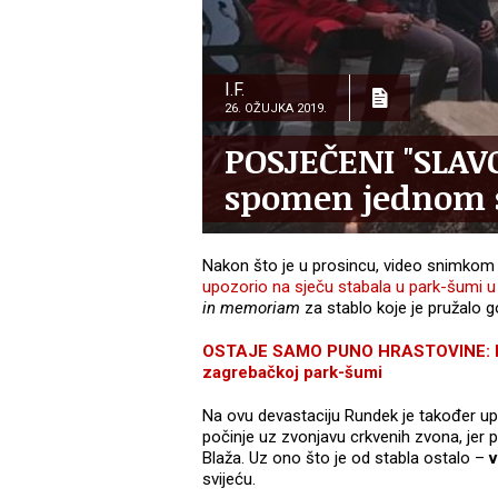
I.F.
26. OŽUJKA 2019.
POSJEČENI "SLAV
spomen jednom s
Nakon što je u prosincu, video snimkom 
upozorio na sječu stabala u park-šumi 
in memoriam
za stablo koje je pružalo 
OSTAJE SAMO PUNO HRASTOVINE: Run
zagrebačkoj park-šumi
Na ovu devastaciju Rundek je također u
počinje uz zvonjavu crkvenih zvona, jer 
Blaža. Uz ono što je od stabla ostalo –
v
svijeću.