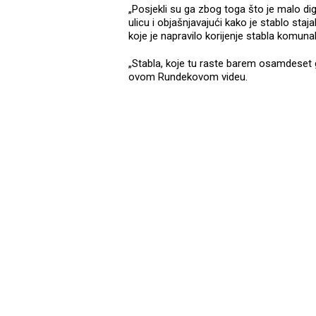
„Posjekli su ga zbog toga što je malo di
ulicu i objašnjavajući kako je stablo staj
koje je napravilo korijenje stabla komuna
„Stabla, koje tu raste barem osamdeset go
ovom Rundekovom videu.