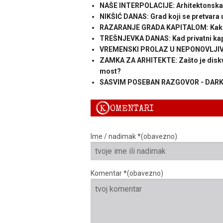
NAŠE INTERPOLACIJE: Arhitektonska 
NIKŠIĆ DANAS: Grad koji se pretvara u
RAZARANJE GRADA KAPITALOM: Kako to 
TREŠNJEVKA DANAS: Kad privatni kapi
VREMENSKI PROLAZ U NEPONOVLJIVO 
ZAMKA ZA ARHITEKTE: Zašto je diskval
most?
SASVIM POSEBAN RAZGOVOR - DARKO 
K
OMENTARI
Ime / nadimak *(obavezno)
Komentar *(obavezno)