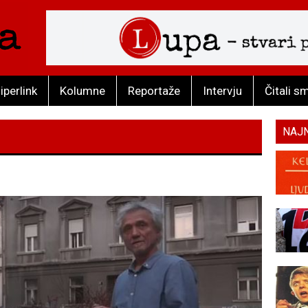
iperlink
Kolumne
Reportaže
Intervju
Čitali s
NAJ