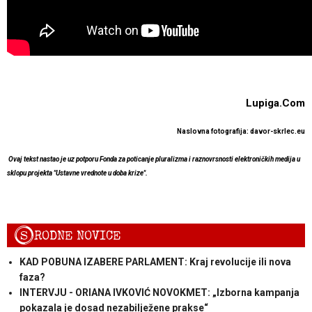
Lupiga.Com
Naslovna fotografija: davor-skrlec.eu
Ovaj tekst nastao je uz potporu Fonda za poticanje pluralizma i raznovrsnosti elektroničkih medija u
sklopu projekta "Ustavne vrednote u doba krize".
S
RODNE NOVICE
KAD POBUNA IZABERE PARLAMENT: Kraj revolucije ili nova
faza?
INTERVJU - ORIANA IVKOVIĆ NOVOKMET: „Izborna kampanja
pokazala je dosad nezabilježene prakse“