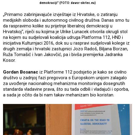
demokraciji”
(FOTO: davor-skrlec.eu)
„Primamo zabrinjavajuće izvještaje iz Hrvatske, o zatiranju
medijskih sloboda i autonomnog civilnog društva. Danas smo tu
da raspravimo kolike su prijetnje liberalnoj demokraciji u
Hrvatskoj“, riječi su kojima je Ulrike Lunacek otvorila okrugli stol
na kojem su sudjelovali koalicija udruga Platforma 112, HND i
inicijativa Kulturnjaci 2016, dok su u raspravi sudjelovali kolege iz
drugih zemalja i hrvatski zastupnici Jozo Radoš, Biljana Borzan,
Ruža Tomašić i Ivan Jakovčić, pa i bivša premijerka Jadranka
Kosor.
Gordan Bosanac
iz Platforme 112 podsjetio je kako se civilno
društvo u zadnjoj fazi pregovora s Europskom unijom zalagalo
za uvođenje nacionalnog mehanizma monitoringa dosegnutih
standarda vladavine prava, što su tada odbili i vladajući i oporba,
a sada je očito da bi nam takav mehanizam bio koristan.