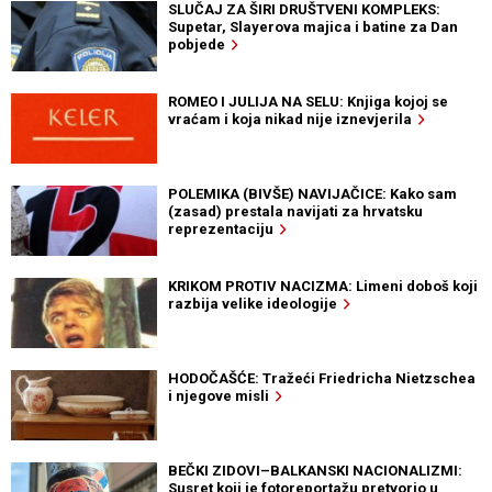
SLUČAJ ZA ŠIRI DRUŠTVENI KOMPLEKS:
Supetar, Slayerova majica i batine za Dan
pobjede
ROMEO I JULIJA NA SELU: Knjiga kojoj se
vraćam i koja nikad nije iznevjerila
POLEMIKA (BIVŠE) NAVIJAČICE: Kako sam
(zasad) prestala navijati za hrvatsku
reprezentaciju
KRIKOM PROTIV NACIZMA: Limeni doboš koji
razbija velike ideologije
HODOČAŠĆE: Tražeći Friedricha Nietzschea
i njegove misli
BEČKI ZIDOVI–BALKANSKI NACIONALIZMI:
Susret koji je fotoreportažu pretvorio u