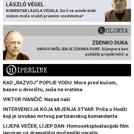
LÁSZLÓ VÉGEL
KOMENTAR LÁSZLA VÉGELA: Da li se autokratski
sistem može srušiti pravnim sredstvima?
KOLUMNA
ZDENKO DUKA
DRUGO MIŠLJENJE ZDENKA DUKE: Dijaspora kao
politički projekt HDZ-a
H
IPERLINK
KAD „RAZVOJ“ POPIJE VODU: More pred kućom,
bazen u dvorištu, suša na vratima
VIKTOR IVANČIĆ: Nazad naši
INTERVENCIJA KOJA MIJENJA STVAR: Priča o Hodži
koji je izvukao mrtvog partizanskog komandanta
LIJEPA VEČER, LIJEP DAN: Homoseksploatacijski film
lansiran uz dramatični mučenički narativ