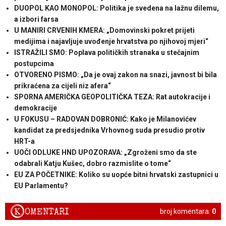
DUOPOL KAO MONOPOL: Politika je svedena na lažnu dilemu,
a izbori farsa
U MANIRI CRVENIH KMERA: „Domovinski pokret prijeti
medijima i najavljuje uvođenje hrvatstva po njihovoj mjeri“
ISTRAŽILI SMO: Poplava političkih stranaka u stečajnim
postupcima
OTVORENO PISMO: „Da je ovaj zakon na snazi, javnost bi bila
prikraćena za cijeli niz afera“
SPORNA AMERIČKA GEOPOLITIČKA TEZA: Rat autokracije i
demokracije
U FOKUSU – RADOVAN DOBRONIĆ: Kako je Milanovićev
kandidat za predsjednika Vrhovnog suda presudio protiv
HRT-a
UOČI ODLUKE HND UPOZORAVA: „Zgroženi smo da ste
odabrali Katju Kušec, dobro razmislite o tome“
EU ZA POČETNIKE: Koliko su uopće bitni hrvatski zastupnici u
EU Parlamentu?
K
OMENTARI
broj komentara:
0