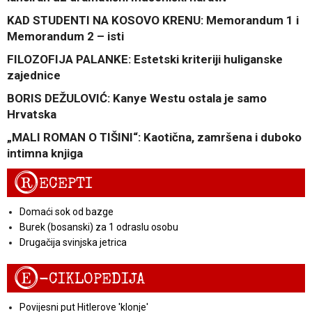
KAD STUDENTI NA KOSOVO KRENU: Memorandum 1 i
Memorandum 2 – isti
FILOZOFIJA PALANKE: Estetski kriteriji huliganske
zajednice
BORIS DEŽULOVIĆ: Kanye Westu ostala je samo
Hrvatska
„MALI ROMAN O TIŠINI“: Kaotična, zamršena i duboko
intimna knjiga
R
ECEPTI
Domaći sok od bazge
Burek (bosanski) za 1 odraslu osobu
Drugačija svinjska jetrica
E
-CIKLOPEDIJA
Povijesni put Hitlerove 'klonje'