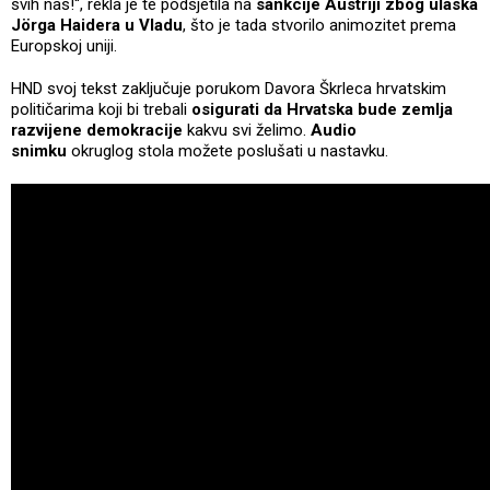
svih nas!“, rekla je te podsjetila na
sankcije Austriji zbog ulaska
Jörga Haidera u Vladu
, što je tada stvorilo animozitet prema
Europskoj uniji.
HND svoj tekst zaključuje porukom Davora Škrleca hrvatskim
političarima koji bi trebali
osigurati da Hrvatska bude zemlja
razvijene demokracije
kakvu svi želimo.
Audio
snimku
okruglog stola možete poslušati u nastavku.