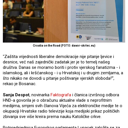
Croatia on the Road (FOTO: davor-skrlec.eu)
"Zaštita vrijednosti liberalne demokracije nije pitanje ljevice i
desnice, već naš zajednički zadatak jer je to temelj našeg
društva. Danas se moramo boriti i protiv vjerskog fanatizma - i
islamskog, ali i kršćanskog - i u Hrvatskoj i u drugim zemljama, a
što nikako ne dovodi u pitanje poštivanje vjerskih sloboda!'“,
rekao je Bosanac.
Sanja Despot
, novinarka
Faktografa
i članica izvršnog odbora
HND-a govorila je o obračunu aktualne vlade s neprofitnim
medijima, smjeni svih članova Vijeća za elektroničke medije te o
okupaciji Hrvatske radio televizije koja medijski prikaz političkih
zbivanja sve više kreira prema nauku Katoličke crkve.
Potpredsjednica Europskog parlamenta Lunacek založila se za