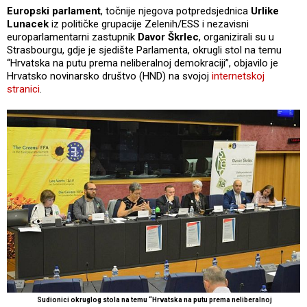
Europski parlament
, točnije njegova potpredsjednica
Urlike
Lunacek
iz političke grupacije Zelenih/ESS i nezavisni
europarlamentarni zastupnik
Davor Škrlec
, organizirali su u
Strasbourgu, gdje je sjedište Parlamenta, okrugli stol na temu
“Hrvatska na putu prema neliberalnoj demokraciji”, objavilo je
Hrvatsko novinarsko društvo (HND) na svojoj
internetskoj
stranici
.
Sudionici okruglog stola na temu “Hrvatska na putu prema neliberalnoj