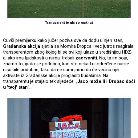
Transparent je ubrzo maknut
Čuvši premijerku kako jučer poziva sve da dođu u njen stan,
Građanska akcija
sjetila se Momira Dropca i već jutros reagirala
transparentom zbog kojeg bi se svi koji ulaze u središnjicu HDZ-
a, ako ima ljudskosti u njima, trebali
zacrveniti
. No, ta im boja,
znamo to, ipak nije podobna, kao što nekad ni određene nacije
nisu bile podobne, tako da ne sumnjamo da će većina njih
aktiviste iz Građanske akcije proglasiti budalama. Na
transparentu je stajalo tek sljedeće: „
Jaco može li i Drobac doći
u 'tvoj' stan
“.