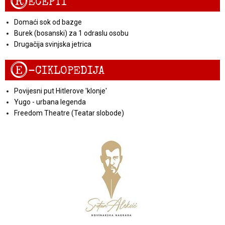
R
ECEPTI
Domaći sok od bazge
Burek (bosanski) za 1 odraslu osobu
Drugačija svinjska jetrica
E
-CIKLOPEDIJA
Povijesni put Hitlerove 'klonje'
Yugo - urbana legenda
Freedom Theatre (Teatar slobode)