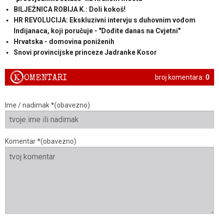
BILJEŽNICA ROBIJA K.: Doli kokoš!
HR REVOLUCIJA: Ekskluzivni intervju s duhovnim vođom
Indijanaca, koji poručuje - "Dođite danas na Cvjetni"
Hrvatska - domovina poniženih
Snovi provincijske princeze Jadranke Kosor
K
OMENTARI
broj komentara:
0
Ime / nadimak *(obavezno)
Komentar *(obavezno)