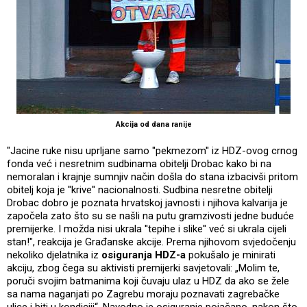
Akcija od dana ranije
"Jacine ruke nisu uprljane samo ''pekmezom'' iz HDZ-ovog crnog
fonda već i nesretnim sudbinama obitelji Drobac kako bi na
nemoralan i krajnje sumnjiv način došla do stana izbacivši pritom
obitelj koja je ''krive'' nacionalnosti. Sudbina nesretne obitelji
Drobac dobro je poznata hrvatskoj javnosti i njihova kalvarija je
započela zato što su se našli na putu gramzivosti jedne buduće
premijerke. I možda nisi ukrala ''tepihe i slike'' već si ukrala cijeli
stan!", reakcija je Građanske akcije. Prema njihovom svjedočenju
nekoliko djelatnika iz
osiguranja HDZ-a
pokušalo je minirati
akciju, zbog čega su aktivisti premijerki savjetovali: „Molim te,
poruči svojim batmanima koji čuvaju ulaz u HDZ da ako se žele
sa nama naganjati po Zagrebu moraju poznavati zagrebačke
ulice i biti u kondiciji“. Navodno je osiguranje pojačano, nakon što