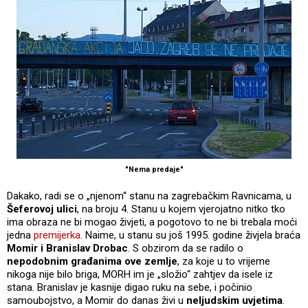
"Nema predaje"
Dakako, radi se o „njenom“ stanu na zagrebačkim Ravnicama, u
Šeferovoj ulici
, na broju 4. Stanu u kojem vjerojatno nitko tko
ima obraza ne bi mogao živjeti, a pogotovo to ne bi trebala moći
jedna
premijerka
. Naime, u stanu su još 1995. godine živjela braća
Momir i Branislav Drobac
. S obzirom da se radilo o
nepodobnim građanima ove zemlje
, za koje u to vrijeme
nikoga nije bilo briga, MORH im je „složio“ zahtjev da isele iz
stana. Branislav je kasnije digao ruku na sebe, i počinio
samoubojstvo, a Momir do danas živi u
neljudskim uvjetima
.