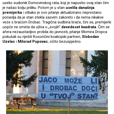
uselio sudionik Domovinskog rata, koji je napustio ovaj stan čim
je našao bolju priliku. Potom je u stan
uselila današnja
premijerka
i otkako je ovo pitanje aktualizirano neprestano
ponavlja da je stan stekla sasvim zakonito i da nema nikakve
veze s braćom Drobac. Tragična sudbina braće, čini se, premijerki
uopće ne smeta da uživa u „svojih“
devedeset kvadrata
. Čim se
afera nezaustavljivo probila do javnosti, pitanje Momira Dropca
pokušali su riješiti Kosoričini koalicijski partneri,
Slobodan
Uzelac
i
Milorad Pupovac
, očito bezuspješno.