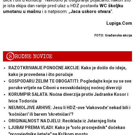
je ista ekipa dan ranije pred ulaz u HDZ postavila
WC školjku
umotanu u mašnu
i s natpisom: „
Jaca uskoro
otvara
“.
Lupiga.Com
FOTO: Građanska akcija
S
RODNE NOVICE
RAZOTKRIVANJE PONOĆNE AKCIJE: Kako je došlo do ideje,
kako je provedena i što poručuje
GOSPODARU ŽELIM TE OBOGATITI: Pogledajte koje su se sve
poruke vrtjele na Ciboni u nesvakidašnjoj noćnoj diverziji
KORUMPIR SALATA: Noćna diverzija protiv Jadranke Kosor i
Ivice Todorića
NEUMOLJIVE ARHIVE: Jesu li HDZ-ove 'vlakovođe' nekad bili i
'kočničari' ili barem 'skretničari'?
ORIGINALNOST NA DJELU: Reciklaža iz Jutarnjeg lista
LJUBAV PREMA VLADI: Kako je "solo prosvjednik" dočekao
"prosvjednike šetače" na Krčkom mostu