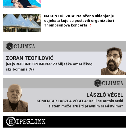
NAKON OČEVIDA: Naloženo uklanjanje
objekata koje su postavili organizatori
Thompsonova koncerta
KOLUMNA
ZORAN TEOFILOVIĆ
[NE]VRIJEDNO SPOMENA: Zabilješke američkog
skribomana (V)
KOLUMNA
LÁSZLÓ VÉGEL
KOMENTAR LÁSZLA VÉGELA: Da li se autokratski
sistem može srušiti pravnim sredstvima?
H
IPERLINK