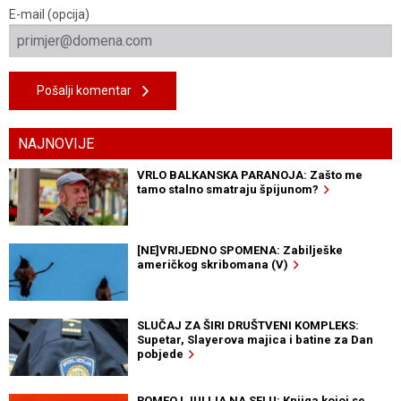
E-mail (opcija)
Pošalji komentar
NAJNOVIJE
VRLO BALKANSKA PARANOJA: Zašto me
tamo stalno smatraju špijunom?
[NE]VRIJEDNO SPOMENA: Zabilješke
američkog skribomana (V)
SLUČAJ ZA ŠIRI DRUŠTVENI KOMPLEKS:
Supetar, Slayerova majica i batine za Dan
pobjede
ROMEO I JULIJA NA SELU: Knjiga kojoj se