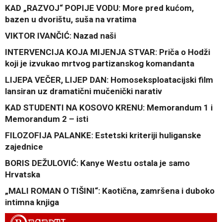
KAD „RAZVOJ“ POPIJE VODU: More pred kućom,
bazen u dvorištu, suša na vratima
VIKTOR IVANČIĆ: Nazad naši
INTERVENCIJA KOJA MIJENJA STVAR: Priča o Hodži
koji je izvukao mrtvog partizanskog komandanta
LIJEPA VEČER, LIJEP DAN: Homoseksploatacijski film
lansiran uz dramatični mučenički narativ
KAD STUDENTI NA KOSOVO KRENU: Memorandum 1 i
Memorandum 2 – isti
FILOZOFIJA PALANKE: Estetski kriteriji huliganske
zajednice
BORIS DEŽULOVIĆ: Kanye Westu ostala je samo
Hrvatska
„MALI ROMAN O TIŠINI“: Kaotična, zamršena i duboko
intimna knjiga