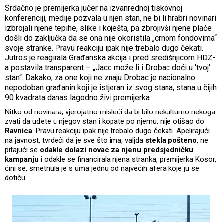
Srdačno je premijerka jučer na izvanrednoj tiskovnoj
konferenciji, medije pozvala u njen stan, ne bi li hrabri novinari
izbrojali njene tepihe, slike i koješta, pa zbrojivši njene plaće
došli do zaključka da se ona nije okoristila „crnom fondovima“
svoje stranke. Pravu reakciju ipak nije trebalo dugo čekati.
Jutros je reagirala Građanska akcija i pred središnjicom HDZ-
a postavila transparent – „Jaco može li i Drobac doći u 'tvoj'
stan“. Dakako, za one koji ne znaju Drobac je nacionalno
nepodoban građanin koji je istjeran iz svog stana, stana u čijih
90 kvadrata danas lagodno živi premijerka
Nitko od novinara, vjerojatno misleći da bi bilo nekulturno nekoga
zvati da uđete u njegov stan i kopate po njemu, nije otišao do
Ravnica
. Pravu reakciju ipak nije trebalo dugo čekati. Apelirajući
na javnost, tvrdeći da je sve što ima, valjda
stekla pošteno
, ne
pitajući se
odakle dolazi novac za njenu predsjedničku
kampanju
i odakle se financirala njena stranka, premijerka Kosor,
čini se, smetnula je s uma jednu od najvećih afera koje ju se
dotiču.