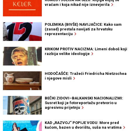
vraćam i koja nikad nije iznevjerila
POLEMIKA (BIVŠE) NAVIJAČICE: Kako sam
(zasad) prestala navijati za hrvatsku
reprezentaciju
KRIKOM PROTIV NACIZMA: Limeni doboš koji
razbija velike ideologije
HODOČAŠĆE: Tražeći Friedricha Nietzschea
i njegove misli
BEČKI ZIDOVI–BALKANSKI NACIONALIZMI:
Susret koji je fotoreportažu pretvorio u
agresivnu prijetnju
KAD „RAZVOJ“ POPIJE VODU: More pred
kućom, bazen u dvorištu, suša na vratima