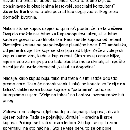
navodni, a onda se ubode sadnica. Kako to točno izgleda
objašnjavao je okupljenima lastovski „specijalni konzultant“,
Zdenko Barbić
, na otoku poznat kao uzgajivač velikog broja
domaćih životinja.
Nakon što se kupus uspješno „primio“, postat će meta
zečeva
.
Ovaj dio možda nije bitan za Papandopulovu ulicu, ali je bitan
kada se govori o zaštiti okoliša. Radi zaštite kupusa od rečenih
životinjica koriste se prepolovljene plastične boce, PET ambalaža,
od jedne ili dvije litre koje se stavljaju nad biljke. Zečevi vole jesti
kupus samo zimi, kada je kupus mali. Čim stasaju druge biljke,
nije im više zanimljiv pa se tada plastika može skinuti, ali nipošto
baciti jer će, tvrde domaćini, „valjati za dogodine“.
Nadalje, kako kupus buja, tako mu treba čistiti listiće odozdo
prema gore. Tako će narasti visok. Listići se koriste za
"zelje na
tabak"
, dakle rezani kupus koji ide s "patatama", odnosno
krumpirima i uljem. "Zelje na tabak" na Lastovu svemu može biti
prilog.
Zalijevao-ne zalijevao, ljeti nastupa stagnacija kupusa, ali zato
ujesen bukne. Tada se pojavljuju „ćimule“ – sredina ili srce
kupusa. Počinju se brati s prvim ledom. Skidaju se cijelu zimu i
spremaju "na sto načina". Što se više bere, to se on bolje