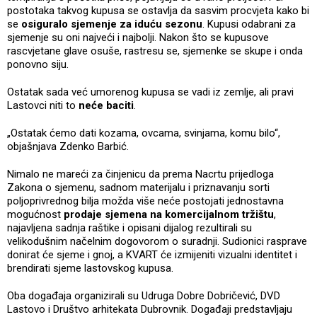
postotaka takvog kupusa se ostavlja da sasvim procvjeta kako bi
se
osiguralo sjemenje za iduću sezonu
. Kupusi odabrani za
sjemenje su oni najveći i najbolji. Nakon što se kupusove
rascvjetane glave osuše, rastresu se, sjemenke se skupe i onda
ponovno siju.
Ostatak sada već umorenog kupusa se vadi iz zemlje, ali pravi
Lastovci niti to
neće baciti
.
„Ostatak ćemo dati kozama, ovcama, svinjama, komu bilo“,
objašnjava Zdenko Barbić.
Nimalo ne mareći za činjenicu da prema Nacrtu prijedloga
Zakona o sjemenu, sadnom materijalu i priznavanju sorti
poljoprivrednog bilja možda više neće postojati jednostavna
mogućnost
prodaje sjemena na komercijalnom tržištu
,
najavljena sadnja raštike i opisani dijalog rezultirali su
velikodušnim načelnim dogovorom o suradnji. Sudionici rasprave
donirat će sjeme i gnoj, a KVART će izmijeniti vizualni identitet i
brendirati sjeme lastovskog kupusa.
Oba događaja organizirali su Udruga Dobre Dobričević, DVD
Lastovo i Društvo arhitekata Dubrovnik. Događaji predstavljaju