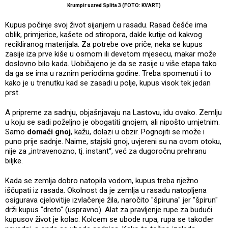
Krumpir usred Splita 3 (FOTO: KVART)
Kupus počinje svoj život sijanjem u rasadu. Rasad češće ima
oblik, primjerice, kašete od stiropora, dakle kutije od kakvog
recikliranog materijala. Za potrebe ove priče, neka se kupus
zasije iza prve kiše u osmom ili devetom mjesecu, makar može
doslovno bilo kada. Uobičajeno je da se zasije u više etapa tako
da ga se ima u raznim periodima godine. Treba spomenuti i to
kako je u trenutku kad se zasadi u polje, kupus visok tek jedan
prst.
A pripreme za sadnju, objašnjavaju na Lastovu, idu ovako. Zemlju
u koju se sadi poželjno je obogatiti gnojem, ali nipošto umjetnim.
Samo
domaći gnoj
, kažu, dolazi u obzir. Pognojiti se može i
puno prije sadnje. Naime, stajski gnoj, uvjereni su na ovom otoku,
nije za „intravenozno, tj. instant“, već za dugoročnu prehranu
biljke.
Kada se zemlja dobro natopila vodom, kupus treba nježno
iščupati iz rasada. Okolnost da je zemlja u rasadu natopljena
osigurava cjelovitije izvlačenje žila, naročito "špiruna" jer "špirun"
drži kupus "dreto" (uspravno). Alat za pravljenje rupe za budući
kupusov život je kolac. Kolcem se ubode rupa, rupa se također