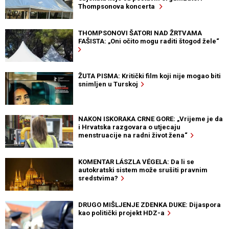
Thompsonova koncerta
THOMPSONOVI ŠATORI NAD ŽRTVAMA
FAŠISTA: „Oni očito mogu raditi štogod žele“
ŽUTA PISMA: Kritički film koji nije mogao biti
snimljen u Turskoj
NAKON ISKORAKA CRNE GORE: „Vrijeme je da
i Hrvatska razgovara o utjecaju
menstruacije na radni život žena“
KOMENTAR LÁSZLA VÉGELA: Da li se
autokratski sistem može srušiti pravnim
sredstvima?
DRUGO MIŠLJENJE ZDENKA DUKE: Dijaspora
kao politički projekt HDZ-a