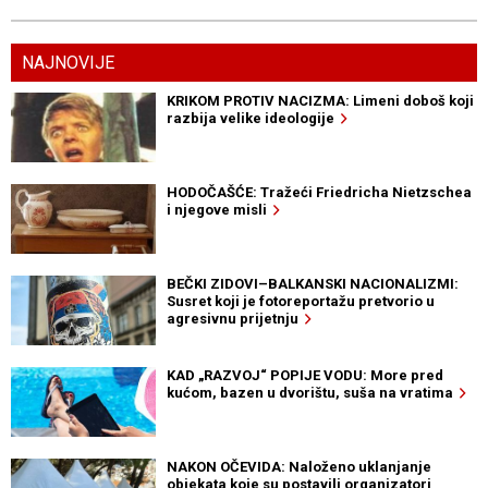
NAJNOVIJE
KRIKOM PROTIV NACIZMA: Limeni doboš koji
razbija velike ideologije
HODOČAŠĆE: Tražeći Friedricha Nietzschea
i njegove misli
BEČKI ZIDOVI–BALKANSKI NACIONALIZMI:
Susret koji je fotoreportažu pretvorio u
agresivnu prijetnju
KAD „RAZVOJ“ POPIJE VODU: More pred
kućom, bazen u dvorištu, suša na vratima
NAKON OČEVIDA: Naloženo uklanjanje
objekata koje su postavili organizatori