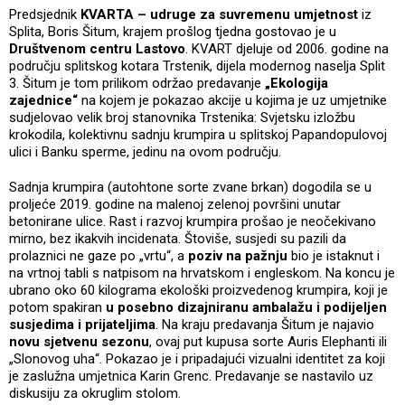
Predsjednik
KVARTA – udruge za suvremenu umjetnost
iz
Splita, Boris Šitum, krajem prošlog tjedna gostovao je u
Društvenom centru Lastovo
. KVART djeluje od 2006. godine na
području splitskog kotara Trstenik, dijela modernog naselja Split
3. Šitum je tom prilikom održao predavanje
„Ekologija
zajednice“
na kojem je pokazao akcije u kojima je uz umjetnike
sudjelovao velik broj stanovnika Trstenika: Svjetsku izložbu
krokodila, kolektivnu sadnju krumpira u splitskoj Papandopulovoj
ulici i Banku sperme, jedinu na ovom području.
Sadnja krumpira (autohtone sorte zvane brkan) dogodila se u
proljeće 2019. godine na malenoj zelenoj površini unutar
betonirane ulice. Rast i razvoj krumpira prošao je neočekivano
mirno, bez ikakvih incidenata. Štoviše, susjedi su pazili da
prolaznici ne gaze po „vrtu“, a
poziv na pažnju
bio je istaknut i
na vrtnoj tabli s natpisom na hrvatskom i engleskom. Na koncu je
ubrano oko 60 kilograma ekološki proizvedenog krumpira, koji je
potom spakiran
u posebno dizajniranu ambalažu i podijeljen
susjedima i prijateljima
. Na kraju predavanja Šitum je najavio
novu sjetvenu sezonu
, ovaj put kupusa sorte Auris Elephanti ili
„Slonovog uha“. Pokazao je i pripadajući vizualni identitet za koji
je zaslužna umjetnica Karin Grenc. Predavanje se nastavilo uz
diskusiju za okruglim stolom.