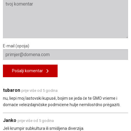
E-mail (opcija)
Pošalji komentar
tubaron
prije više od 5 godina
nu, liepi moj lastovski kupusé, bojim se jeda će te GMO vrieme i
domaće veleizdajničske podmićene hulje nemilosṙdno prëgaziti.
Janko
prije više od 5 godina
Jeli krumpir subkultura ili smišljena diverzija.