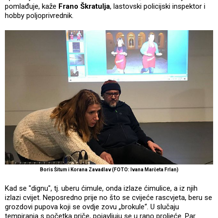
pomlađuje, kaže
Frano Škratulja
, lastovski policijski inspektor i
hobby poljoprivrednik.
Boris Šitum i Korana Zavadlav (FOTO: Ivana Marčeta Frlan)
Kad se "dignu", tj. uberu ćimule, onda izlaze ćimulice, a iz njih
izlazi cvijet. Neposredno prije no što se cvijeće rascvjeta, beru se
grozdovi pupova koji se ovdje zovu „brokule“. U slučaju
tempiranja s početka priče, pojavljuju se u rano proljeće. Par