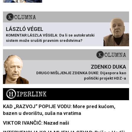
KOLUMNA
LÁSZLÓ VÉGEL
KOMENTAR LÁSZLA VÉGELA: Da li se autokratski
sistem može srušiti pravnim sredstvima?
KOLUMNA
ZDENKO DUKA
DRUGO MIŠLJENJE ZDENKA DUKE: Dijaspora kao
politički projekt HDZ-a
H
IPERLINK
KAD „RAZVOJ“ POPIJE VODU: More pred kućom,
bazen u dvorištu, suša na vratima
VIKTOR IVANČIĆ: Nazad naši