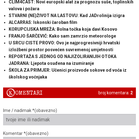
CLIM4CAST: Novi europski alat za prognozu suše, toplinskih
valova i požara
STVARNI (NE)ŽIVOT NA LASTOVU: Kad JADrolinija izigra
ALCARRAS: Iskonski čaroban film
KORUPCIJSKA MREŽA: Bolna točka koja davi Kosovo
FRANJO ŠARČEVIĆ: Kako sam zamrzio meteorologe
U SRCU CISTE PROVO: Ovo je najprogresivniji hrvatski
izložbeni prostor posvećen suvremenoj umjetnosti
REPORTAŽA S JEDNOG OD NAJIZOLIRANIJIH OTOKA
JADRANA: Ljepota osuđena na izumiranje
ŠKOLA ZA PRIMJER: Učenici proizvode sokove od voća iz
školskog voćnjaka
K
OMENTARI
broj komentara:
2
Ime / nadimak *(obavezno)
Komentar *(obavezno)