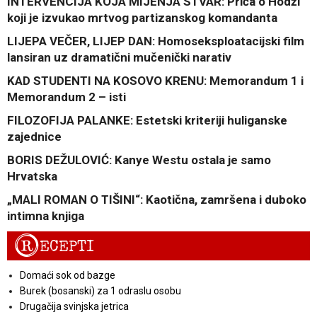
INTERVENCIJA KOJA MIJENJA STVAR: Priča o Hodži
koji je izvukao mrtvog partizanskog komandanta
LIJEPA VEČER, LIJEP DAN: Homoseksploatacijski film
lansiran uz dramatični mučenički narativ
KAD STUDENTI NA KOSOVO KRENU: Memorandum 1 i
Memorandum 2 – isti
FILOZOFIJA PALANKE: Estetski kriteriji huliganske
zajednice
BORIS DEŽULOVIĆ: Kanye Westu ostala je samo
Hrvatska
„MALI ROMAN O TIŠINI“: Kaotična, zamršena i duboko
intimna knjiga
R
ECEPTI
Domaći sok od bazge
Burek (bosanski) za 1 odraslu osobu
Drugačija svinjska jetrica