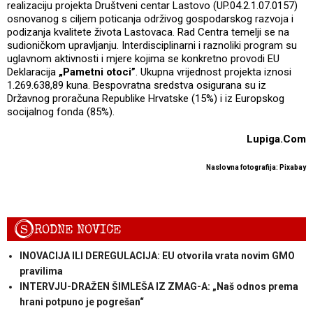
realizaciju projekta Društveni centar Lastovo (UP.04.2.1.07.0157)
osnovanog s ciljem poticanja održivog gospodarskog razvoja i
podizanja kvalitete života Lastovaca. Rad Centra temelji se na
sudioničkom upravljanju. Interdisciplinarni i raznoliki program su
uglavnom aktivnosti i mjere kojima se konkretno provodi EU
Deklaracija
„Pametni otoci”
. Ukupna vrijednost projekta iznosi
1.269.638,89 kuna. Bespovratna sredstva osigurana su iz
Državnog proračuna Republike Hrvatske (15%) i iz Europskog
socijalnog fonda (85%).
Lupiga.Com
Naslovna fotografija: Pixabay
S
RODNE NOVICE
INOVACIJA ILI DEREGULACIJA: EU otvorila vrata novim GMO
pravilima
INTERVJU-DRAŽEN ŠIMLEŠA IZ ZMAG-A: „Naš odnos prema
hrani potpuno je pogrešan“