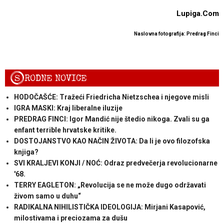
Lupiga.Com
Naslovna fotografija: Predrag Finci
S
RODNE NOVICE
HODOČAŠĆE: Tražeći Friedricha Nietzschea i njegove misli
IGRA MASKI: Kraj liberalne iluzije
PREDRAG FINCI: Igor Mandić nije štedio nikoga. Zvali su ga
enfant terrible hrvatske kritike.
DOSTOJANSTVO KAO NAČIN ŽIVOTA: Da li je ovo filozofska
knjiga?
SVI KRALJEVI KONJI / NOĆ: Odraz predvečerja revolucionarne
'68.
TERRY EAGLETON: „Revolucija se ne može dugo održavati
živom samo u duhu“
RADIKALNA NIHILISTIČKA IDEOLOGIJA: Mirjani Kasapović,
milostivama i preciozama za dušu