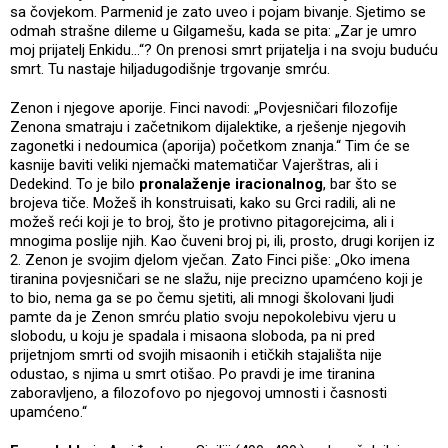
sa čovjekom. Parmenid je zato uveo i pojam bivanje. Sjetimo se
odmah strašne dileme u Gilgamešu, kada se pita: „Zar je umro
moj prijatelj Enkidu...“? On prenosi smrt prijatelja i na svoju buduću
smrt. Tu nastaje hiljadugodišnje trgovanje smrću.
Zenon i njegove aporije. Finci navodi: „Povjesničari filozofije
Zenona smatraju i začetnikom dijalektike, a rješenje njegovih
zagonetki i nedoumica (aporija) početkom znanja.“ Tim će se
kasnije baviti veliki njemački matematičar Vajerštras, ali i
Dedekind. To je bilo
pronalaženje iracionalnog
, bar što se
brojeva tiče. Možeš ih konstruisati, kako su Grci radili, ali ne
možeš reći koji je to broj, što je protivno pitagorejcima, ali i
mnogima poslije njih. Kao čuveni broj pi, ili, prosto, drugi korijen iz
2. Zenon je svojim djelom vječan. Zato Finci piše: „Oko imena
tiranina povjesničari se ne slažu, nije precizno upamćeno koji je
to bio, nema ga se po čemu sjetiti, ali mnogi školovani ljudi
pamte da je Zenon smrću platio svoju nepokolebivu vjeru u
slobodu, u koju je spadala i misaona sloboda, pa ni pred
prijetnjom smrti od svojih misaonih i etičkih stajališta nije
odustao, s njima u smrt otišao. Po pravdi je ime tiranina
zaboravljeno, a filozofovo po njegovoj umnosti i časnosti
upamćeno.“