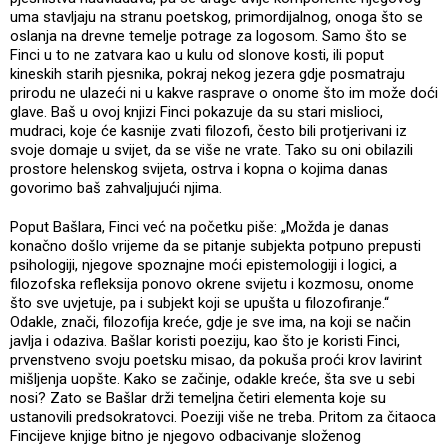
uma stavljaju na stranu poetskog, primordijalnog, onoga što se
oslanja na drevne temelje potrage za logosom. Samo što se
Finci u to ne zatvara kao u kulu od slonove kosti, ili poput
kineskih starih pjesnika, pokraj nekog jezera gdje posmatraju
prirodu ne ulazeći ni u kakve rasprave o onome što im može doći
glave. Baš u ovoj knjizi Finci pokazuje da su stari mislioci,
mudraci, koje će kasnije zvati filozofi, često bili protjerivani iz
svoje domaje u svijet, da se više ne vrate. Tako su oni obilazili
prostore helenskog svijeta, ostrva i kopna o kojima danas
govorimo baš zahvaljujući njima.
Poput Bašlara, Finci već na početku piše: „Možda je danas
konačno došlo vrijeme da se pitanje subjekta potpuno prepusti
psihologiji, njegove spoznajne moći epistemologiji i logici, a
filozofska refleksija ponovo okrene svijetu i kozmosu, onome
što sve uvjetuje, pa i subjekt koji se upušta u filozofiranje.“
Odakle, znači, filozofija kreće, gdje je sve ima, na koji se način
javlja i odaziva. Bašlar koristi poeziju, kao što je koristi Finci,
prvenstveno svoju poetsku misao, da pokuša proći krov lavirint
mišljenja uopšte. Kako se začinje, odakle kreće, šta sve u sebi
nosi? Zato se Bašlar drži temeljna četiri elementa koje su
ustanovili predsokratovci. Poeziji više ne treba. Pritom za čitaoca
Fincijeve knjige bitno je njegovo odbacivanje složenog