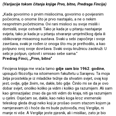
(Varijacije tokom čitanja knjige Prvo, bitno, Predraga Fincija)
„Kada govorimo o prvim misliocima, govorimo o povijesnim
počecima, o onome što je prvo nastajalo, a ne o nekim
nespretnim početnicima. Ovi rani mislioci su svoje mislili i
domislili, svoje ostvarili. Tako je kada je u pitanju nastajanje
svijeta, tako je kada je u pitanju stvaranje umjetničkog djela ili
oblikovanje misaonog sustava. Svaki u sebi započinje i svoje
završava, svaki je rođen iz onoga što mu je prethodilo, a kao
potpuno svoj svoje dovršava. Svaki svoju kružnicu zaokruži. U
sebi je potpun, cjelovit i smisao sebe sama.“
Predrag Finci, „Prvo, bitno“
Fincijeva knjiga me vraća tamo
gdje sam bio 1962. godine
,
upisujući filozofiju na istoimenom fakultetu u Sarajevu. Ta moja
želja proistekla je iz mladićke težnje da shvatim svijet, ovaj koji
jest, ovdje, gdje živim, ne, dakle, bilo gdje. Činilo mi se da je ovo
dobar svijet, onoliko koliko ja vidim i koliko ga razumijem. Ali sam
kao gimnazijalac znao da ga niti vidim do kraja, niti ga razumijem
u cjelini. Osjećam se, dakle, kao neko koga kroz vremenski
teleskop gleda drugi neko koji je prošao ovom stazom kojom ja
namjeravam ići i hoće da mi bude putovođa, moj Vergilije, ni
manje ni više. A Vergilije jeste pjesnik, ali i mislilac, zato je bio