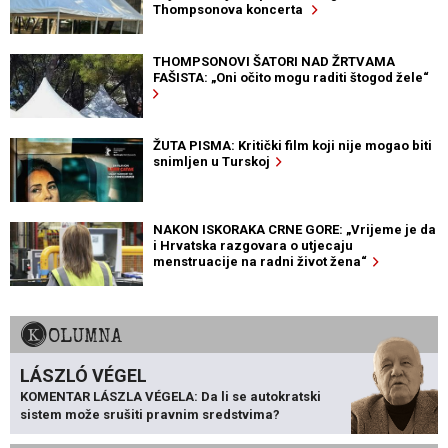
Thompsonova koncerta
THOMPSONOVI ŠATORI NAD ŽRTVAMA
FAŠISTA: „Oni očito mogu raditi štogod žele“
ŽUTA PISMA: Kritički film koji nije mogao biti
snimljen u Turskoj
NAKON ISKORAKA CRNE GORE: „Vrijeme je da
i Hrvatska razgovara o utjecaju
menstruacije na radni život žena“
KOLUMNA
LÁSZLÓ VÉGEL
KOMENTAR LÁSZLA VÉGELA: Da li se autokratski
sistem može srušiti pravnim sredstvima?