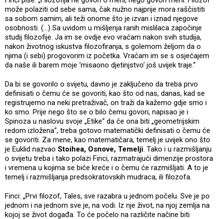
može polaziti od sebe sama, čak nužno najprije mora raščistiti
sa sobom samim, ali teži onome što je izvan i iznad njegove
osobnosti. (...) Sa uvidom u mišljenja ranih mislilaca započinje
studij filozofije. Ja im se ovdje evo vraćam nakon svih studija,
nakon životnog iskustva filozofiranja, s golemom željom da o
njima (i sebi) progovorim iz početka. Vraćam im se s osjećajem
da naše ili barem moje ‘misaono djetinjstvo‘ još uvijek traje.“
Da bi se govorilo o svijetu, davno je zaključeno da treba prvo
definisati o čemu će se govoriti, kao što od nas, danas, kad se
registrujemo na neki pretraživač, on traži da kažemo gdje smo i
ko smo. Prije nego što se o bilo čemu govori, napisao je i
Spinoza u naslovu svoje „Etike“ da će ona biti „geometrijskim
redom izložena“, treba gotovo matematički definisati o čemu će
se govoriti. Za mene, kao matematičara, temelj je uvijek ono što
je Euklid nazvao
Stoihea, Osnove, Temelji
. Tako i u razmišljanju
o svijetu treba i tako polazi Finci, razmatrajući dimenzije prostora
i vremena u kojima se biće kreće i o čemu će razmišljati. A to je
temelj i razmišljanja predsokratovskih mudraca, ili filozofa.
Finci: „Prvi filozof, Tales, sve razabra u jednom počelu. Sve je po
jednom i na jednom sve je, na vodi. Iz nje život, na njoj zemlja na
kojoj se život događa. To će počelo na različite načine biti