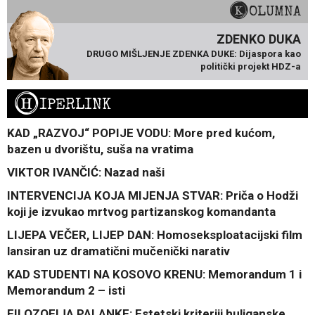
KOLUMNA
ZDENKO DUKA
DRUGO MIŠLJENJE ZDENKA DUKE: Dijaspora kao
politički projekt HDZ-a
H
IPERLINK
KAD „RAZVOJ“ POPIJE VODU: More pred kućom,
bazen u dvorištu, suša na vratima
VIKTOR IVANČIĆ: Nazad naši
INTERVENCIJA KOJA MIJENJA STVAR: Priča o Hodži
koji je izvukao mrtvog partizanskog komandanta
LIJEPA VEČER, LIJEP DAN: Homoseksploatacijski film
lansiran uz dramatični mučenički narativ
KAD STUDENTI NA KOSOVO KRENU: Memorandum 1 i
Memorandum 2 – isti
FILOZOFIJA PALANKE: Estetski kriteriji huliganske