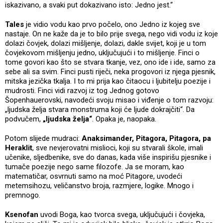
iskazivano, a svaki put dokazivano isto: Jedno jest.“
Tales
je vidio vodu kao prvo počelo, ono Jedno iz kojeg sve
nastaje. On ne kaže da je to bilo prije svega, nego vidi vodu iz koje
dolazi čovjek, dolazi mišljenje, dolazi, dakle svijet, koji je u tom
čovjekovom mišljenju jedno, uključujući i to mišljenje. Finci o
tome govori kao što se stvara tkanje, vez, ono ide i ide, samo za
sebe ali sa svim. Finci pusti riječi, neka progovori iz njega pjesnik,
mitska jezička tkalja. I to mi prija kao čitaocu i ljubitelju poezije i
mudrosti. Finci vidi razvoj iz tog Jednog gotovo
Šopenhauerovski, navodeći svoju misao i viđenje o tom razvoju:
„ljudska želja stvara monstruma koji će ljude dokrajčiti“. Da
podvučem,
„ljudska želja“
. Opaka je, naopaka.
Potom slijede mudraci:
Anaksimander, Pitagora, Pitagora, pa
Heraklit
, sve nevjerovatni mislioci, koji su stvarali škole, imali
učenike, sljedbenike, sve do danas, kada više inspirišu pjesnike i
tumače poezije nego same filozofe. Ja se moram, kao
matematičar, osvrnuti samo na moć Pitagore, uvodeći
metemsihozu, veličanstvo broja, razmjere, logike. Mnogo i
premnogo.
Ksenofan
uvodi Boga, kao tvorca svega, uključujući i čovjeka,