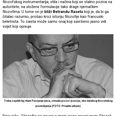
filozofskog instrumentarija, stila i načina koji se stalno poziva na
autoritete, na složene formulacije tako drage njemačkim
filozofima. U tome on je
bliži Betrandu Raselu
koji je, da bi ga
čitalac razumio, prošao kroz istoriju filozofije kao francuski
beletrista. To zaista može samo onaj koji savršeno jasno vidi
svijet koji opisuje.
Treba osjetiti taj ritam Fincijeva veza, između proze i poezije, eho dalekog filozofskog
promišljanja (FOTO: Privatni album)
Finci piše: „Filozofija ne govori o meni, nego govori meni. Filozof