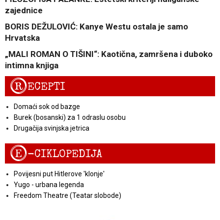
zajednice
BORIS DEŽULOVIĆ: Kanye Westu ostala je samo
Hrvatska
„MALI ROMAN O TIŠINI“: Kaotična, zamršena i duboko
intimna knjiga
R
ECEPTI
Domaći sok od bazge
Burek (bosanski) za 1 odraslu osobu
Drugačija svinjska jetrica
E
-CIKLOPEDIJA
Povijesni put Hitlerove 'klonje'
Yugo - urbana legenda
Freedom Theatre (Teatar slobode)