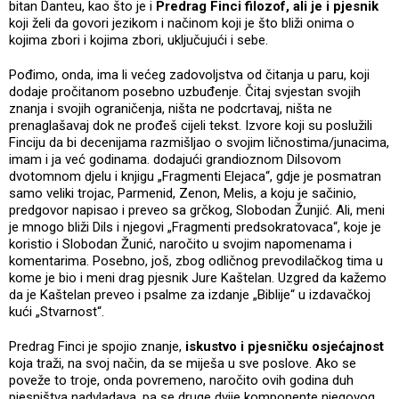
bitan Danteu, kao što je i
Predrag Finci filozof, ali je i pjesnik
koji želi da govori jezikom i načinom koji je što bliži onima o
kojima zbori i kojima zbori, uključujući i sebe.
Pođimo, onda, ima li većeg zadovoljstva od čitanja u paru, koji
dodaje pročitanom posebno uzbuđenje. Čitaj svjestan svojih
znanja i svojih ograničenja, ništa ne podcrtavaj, ništa ne
prenaglašavaj dok ne prođeš cijeli tekst. Izvore koji su poslužili
Finciju da bi decenijama razmišljao o svojim ličnostima/junacima,
imam i ja već godinama. dodajući grandioznom Dilsovom
dvotomnom djelu i knjigu „Fragmenti Elejaca“, gdje je posmatran
samo veliki trojac, Parmenid, Zenon, Melis, a koju je sačinio,
predgovor napisao i preveo sa grčkog, Slobodan Žunjić. Ali, meni
je mnogo bliži Dils i njegovi „Fragmenti predsokratovaca“, koje je
koristio i Slobodan Žunić, naročito u svojim napomenama i
komentarima. Posebno, još, zbog odličnog prevodilačkog tima u
kome je bio i meni drag pjesnik Jure Kaštelan. Uzgred da kažemo
da je Kaštelan preveo i psalme za izdanje „Biblije“ u izdavačkoj
kući „Stvarnost“.
Predrag Finci je spojio znanje,
iskustvo i pjesničku osjećajnost
koja traži, na svoj način, da se miješa u sve poslove. Ako se
poveže to troje, onda povremeno, naročito ovih godina duh
pjesništva nadvladava, pa se druge dvije komponente njegovog