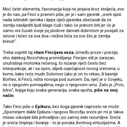
Moć četiri elementa, fascinacija koja ne jenjava kroz stoljeća, evo
je do nas, pa Finci s pravom piše, jer je i sam pjesnik: „sveti spisi
nada istinskih vjernika i lijepe riječi pjesnika obećavali da će
zemlju naslijediti ljudi blage ćudi i tako će jednom biti jer će je
samo oni čuvati svoje joj plodove darivati dobrotom je posijati za
sinove i kćeri za sva živa i neživa bića za sve što je zemlja
brinuti“.
Treba osjetiti taj
ritam Fincijeva veza
, između proze i poezije,
eho dalekog filozofskog promišljanja. Fincijev stil je zarazan,
unutrašnja motorika rečenog, to nizanje riječi često bez
interpunkcije, ali i sa njom, slijedi osjećajnost novog vremena, u
kome, kako reče mudri Solomon (ako je on to rekao, ili kasnije
Borhes, ili Finci), ništa novoga pod suncem. Da, riječ je o čovjeku,
ne o njegovim pomagalima, nego o njegovom umu. Zato je „Prvo,
bitno“, knjiga koju svaka generacija, svaka epoha,
piše na svoj
način
.
Tako Finci piše o
Epikuru
, bez koga pjesnik naprosto ne može:
„Spominjem dakle Epikura i njegovu filozofiju sreće jer mi je takva
misao oduvijek bila prihvatljiva i po samoj sebi razumljiva. Sreća
je sreća činjenja i bivanja - to je poruka životnog entuzijazma. A