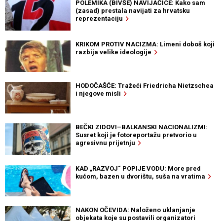
POLEMIKA (BIVŠE) NAVIJAČICE: Kako sam
(zasad) prestala navijati za hrvatsku
reprezentaciju
KRIKOM PROTIV NACIZMA: Limeni doboš koji
razbija velike ideologije
HODOČAŠĆE: Tražeći Friedricha Nietzschea
i njegove misli
BEČKI ZIDOVI–BALKANSKI NACIONALIZMI:
Susret koji je fotoreportažu pretvorio u
agresivnu prijetnju
KAD „RAZVOJ“ POPIJE VODU: More pred
kućom, bazen u dvorištu, suša na vratima
NAKON OČEVIDA: Naloženo uklanjanje
objekata koje su postavili organizatori