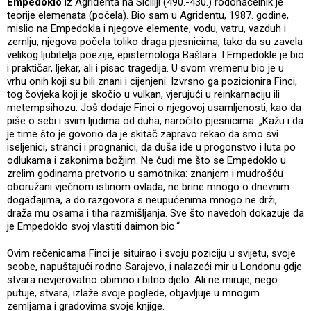
Empedoklo
iz Agriđenta na Siciliji (490.-430.) rodonačelnik je
teorije elemenata (počela). Bio sam u Agriđentu, 1987. godine,
mislio na Empedokla i njegove elemente, vodu, vatru, vazduh i
zemlju, njegova počela toliko draga pjesnicima, tako da su zavela
velikog ljubitelja poezije, epistemologa Bašlara. I Empedokle je bio
i praktičar, ljekar, ali i pisac tragedija. U svom vremenu bio je u
vrhu onih koji su bili znani i cijenjeni. Izvrsno ga pozicionira Finci,
tog čovjeka koji je skočio u vulkan, vjerujući u reinkarnaciju ili
metempsihozu. Još dodaje Finci o njegovoj usamljenosti, kao da
piše o sebi i svim ljudima od duha, naročito pjesnicima: „Kažu i da
je time što je govorio da je skitač zapravo rekao da smo svi
iseljenici, stranci i prognanici, da duša ide u progonstvo i luta po
odlukama i zakonima božjim. Ne čudi me što se Empedoklo u
zrelim godinama pretvorio u samotnika: znanjem i mudrošću
oboružani vječnom istinom ovlada, ne brine mnogo o dnevnim
događajima, a do razgovora s neupućenima mnogo ne drži,
draža mu osama i tiha razmišljanja. Sve što navedoh dokazuje da
je Empedoklo svoj vlastiti daimon bio.“
Ovim rečenicama Finci je situirao i svoju poziciju u svijetu, svoje
seobe, napuštajući rodno Sarajevo, i nalazeći mir u Londonu gdje
stvara nevjerovatno obimno i bitno djelo. Ali ne miruje, nego
putuje, stvara, izlaže svoje poglede, objavljuje u mnogim
zemljama i gradovima svoje knjige.