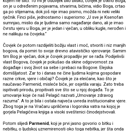
kojem ne sliči. To mi je oduvijek bilo blisko, čovjek je otkrio Boga,
on je u određenim pojavama, stvarima, bićima, vidio Boga, crtao
ga po stijenama, dok još nije imao pismo, možda ni neki veliki
rječnik. Finci piše, jednostavno i superiorno: „U sve je Ksenofan
sumnjao, mislio da je ljudima samo nagađanje dano, ali je imao
čvrstu vjeru u Boga, jer je jedan i vječan, u obliku kugle, nerođen i
ne nalikuju na čovjeka.“
Čovjek će potom razdijeliti božiju vlast i moć, stvoriti i niz manjih
bogova, da pomiri to svoje drevno atavističko vjerovanje. Samim
tim Bog je vječan, dok je čovjek propadljiv jer se rađa. Podijelivši
vlast Bogova, čovjek je pokušao da skine odgovornost za
događaje i svoj život sa sebe i prebaci na Bogove. Elejska
domišljatost. Zar to i danas ne čine ljudima kojima gospodare
razne crkve, vjere i običaji? Čovjek je za eleićane, kao što je
naučavao Parmenid, misleće biće, jer osjetila varaju. Zato treba
ispitivati prirodu, propitivati sve što se u njoj događa. To je
umovanje koje će naš Pelagić nazvati „Umovanje zdravog
razuma“. A to je bila i ostala najveća uvreda institucionalne vjere.
Zbog toga je na Vračaru upriličena i logorska vatra na kojoj je
gorjela Pelagićeva knjiga a visoki sveštenici činodejstvovali.
Potom slijedi
Parmenid
, koji je prvi jasno govorio o bitku i
nebitku, o ljudskoj uznemirenosti oko toga nebitka, jer šta onda