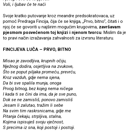
Voli, i ljubav će te naći
Svoje kratko putovanje kroz meandre predsokratovaca, uz
pomoć Predraga Fincija, čija će se knjiga, „Prvo, bitno“, čitati i o
njoj će se govoriti u najširim mogućim krugovima,
završavam
pjesmom posvećenom toj knjizi i njenom tvorcu
. Mislim da je
to pravi način izražavanja zahvalnosti za izvrsnu literaturu.
FINCIJEVA LUČA – PRVO, BITNO
Misao je zavodljiva, krupnih očiju,
Nježnog dodira, osjetljiva na zvukove,
Što se poput piljaka promeću, prevrću,
Kroz vazduh, gdje nema sjena,
Da bi sve spalila munja, onoga
Prvog bitnog, bez kojeg nema ničega
I kada ti se čini da ima, da je sve puno,
Dok se ne zamisliš, ponovo zamisliš
Jesam li zalutao, tražim li sebe
Na svim tim raskrsnicama, gdje me
Pitanja čekaju, strpljiva, stalna,
Kojima ispisuješ svoju vječnost,
S precima iz sna, koji postoji i postoji.