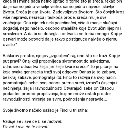
kada bi i mene sada netko upitao o tome što je sreća, rekao bih
da je samo jedno veselje veliko, samo jedno najveće: slavlje
života. Sreća je dar života. Zadovoljstvo životom. Što čovjek kroz
više nepravdi, nesreća i teškoća prođe, sreća mu je sve
značajnija. Ona nije tek neki pojedinačni, više ili manje slučajni
događaj, nego načelo, osobno stajalište koje život učini lijepim i
smislenim. A da bi se dosegla i ostvarila ne treba mnogo. Koji je
ostvari može potvrditi da je takvo postignuće najviše o njemu
ovisilo.“
Bašlarov prostor, njegov „izgubljeni“ raj, ono što se traži. Koji je
put pravi? Onaj koji propovijeda skromnost do asketizma,
odnosno odsustva želja, jer želje kvare sreću? To je pitanje na
koje svaka generacija traži svoj odgovor. Danas je to zabava,
beskraj zabave, pornografija itd. Finci to razvija na svoj način,
posmatrajući sebe, svoj odnos prema sreći, između činjenja i
nečinjenja, želja i ravnodušnosti. Otvarajući sebe on čitaocu
podastire prostor propitivanja, koji ne može ostati prostor
ravnodušnosti, mirenja sa svim, podnošenja nepravde....
Svoje životno načelo sažeo je Finci u tri stiha:
Raduje se i sve će ti se radovati
Pjevaj, i sve će te pjevati