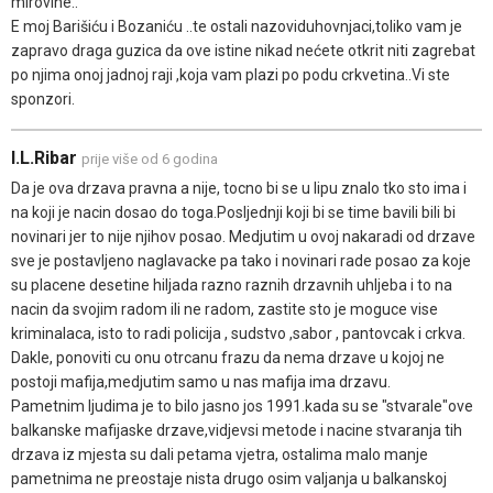
mirovine..
E moj Barišiću i Bozaniću ..te ostali nazoviduhovnjaci,toliko vam je
zapravo draga guzica da ove istine nikad nećete otkrit niti zagrebat
po njima onoj jadnoj raji ,koja vam plazi po podu crkvetina..Vi ste
sponzori.
I.L.Ribar
prije više od 6 godina
Da je ova drzava pravna a nije, tocno bi se u lipu znalo tko sto ima i
na koji je nacin dosao do toga.Posljednji koji bi se time bavili bili bi
novinari jer to nije njihov posao. Medjutim u ovoj nakaradi od drzave
sve je postavljeno naglavacke pa tako i novinari rade posao za koje
su placene desetine hiljada razno raznih drzavnih uhljeba i to na
nacin da svojim radom ili ne radom, zastite sto je moguce vise
kriminalaca, isto to radi policija , sudstvo ,sabor , pantovcak i crkva.
Dakle, ponoviti cu onu otrcanu frazu da nema drzave u kojoj ne
postoji mafija,medjutim samo u nas mafija ima drzavu.
Pametnim ljudima je to bilo jasno jos 1991.kada su se "stvarale"ove
balkanske mafijaske drzave,vidjevsi metode i nacine stvaranja tih
drzava iz mjesta su dali petama vjetra, ostalima malo manje
pametnima ne preostaje nista drugo osim valjanja u balkanskoj