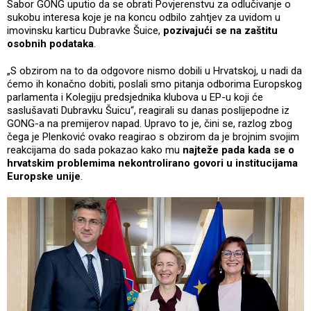
Sabor GONG uputio da se obrati Povjerenstvu za odlučivanje o
sukobu interesa koje je na koncu odbilo zahtjev za uvidom u
imovinsku karticu Dubravke Šuice,
pozivajući se na zaštitu
osobnih podataka
.
„S obzirom na to da odgovore nismo dobili u Hrvatskoj, u nadi da
ćemo ih konačno dobiti, poslali smo pitanja odborima Europskog
parlamenta i Kolegiju predsjednika klubova u EP-u koji će
saslušavati Dubravku Šuicu“, reagirali su danas poslijepodne iz
GONG-a na premijerov napad. Upravo to je, čini se, razlog zbog
čega je Plenković ovako reagirao s obzirom da je brojnim svojim
reakcijama do sada pokazao kako mu
najteže pada kada se o
hrvatskim problemima nekontrolirano govori u institucijama
Europske unije
.