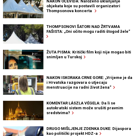
NAKON OČEVIDA: Naloženo uklanjanje
objekata koje su postavili organizatori
Thompsonova koncerta
THOMPSONOVI ŠATORI NAD ŽRTVAMA
FAŠISTA: „Oni očito mogu raditi štogod žele“
ŽUTA PISMA: Kritički film koji nije mogao biti
snimljen u Turskoj
NAKON ISKORAKA CRNE GORE: „Vrijeme je da
i Hrvatska razgovara o utjecaju
menstruacije na radni život žena“
KOMENTAR LÁSZLA VÉGELA: Da li se
autokratski sistem može srušiti pravnim
sredstvima?
DRUGO MIŠLJENJE ZDENKA DUKE: Dijaspora
kao politički projekt HDZ-a