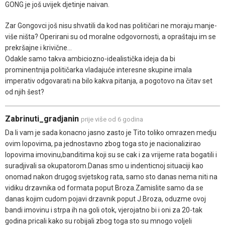
GONG je još uvijek djetinje naivan.
Zar Gongovci još nisu shvatili da kod nas političari ne moraju manje-
više ništa? Operirani su od moralne odgovornosti, a opraštaju im se
prekršajne i krivične...
Odakle samo takva ambiciozno-idealistička ideja da bi
prominentnija političarka vladajuće interesne skupine imala
imperativ odgovarati na bilo kakva pitanja, a pogotovo na čitav set
od njih šest?
Zabrinuti_gradjanin
prije više od 6 godina
Da li vam je sada konacno jasno zasto je Tito toliko omrazen medju
ovim lopovima, pa jednostavno zbog toga sto je nacionalizirao
lopovima imovinu,banditima koji su se cak i za vrijeme rata bogatili i
suradjivali sa okupatorom.Danas smo u indenticnoj situaciji kao
onomad nakon drugog svjetskog rata, samo sto danas nema niti na
vidiku drzavnika od formata poput Broza.Zamislite samo da se
danas kojim cudom pojavi drzavnik poput J.Broza, oduzme ovoj
bandi imovinu i strpa ih na goli otok, vjerojatno bi i oni za 20-tak
godina pricali kako su robijali zbog toga sto su mnogo voljeli