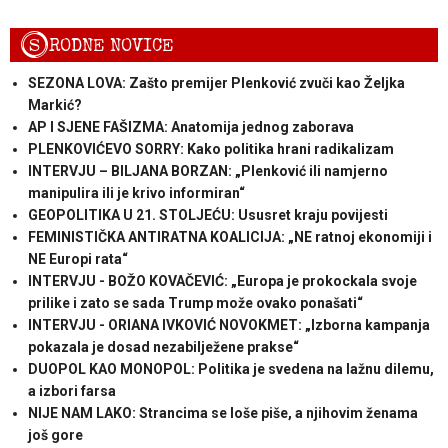
S
RODNE NOVICE
SEZONA LOVA: Zašto premijer Plenković zvuči kao Željka
Markić?
AP I SJENE FAŠIZMA: Anatomija jednog zaborava
PLENKOVIĆEVO SORRY: Kako politika hrani radikalizam
INTERVJU – BILJANA BORZAN: „Plenković ili namjerno
manipulira ili je krivo informiran“
GEOPOLITIKA U 21. STOLJEĆU: Ususret kraju povijesti
FEMINISTIČKA ANTIRATNA KOALICIJA: „NE ratnoj ekonomiji i
NE Europi rata“
INTERVJU - BOŽO KOVAČEVIĆ: „Europa je prokockala svoje
prilike i zato se sada Trump može ovako ponašati“
INTERVJU - ORIANA IVKOVIĆ NOVOKMET: „Izborna kampanja
pokazala je dosad nezabilježene prakse“
DUOPOL KAO MONOPOL: Politika je svedena na lažnu dilemu,
a izbori farsa
NIJE NAM LAKO: Strancima se loše piše, a njihovim ženama
još gore