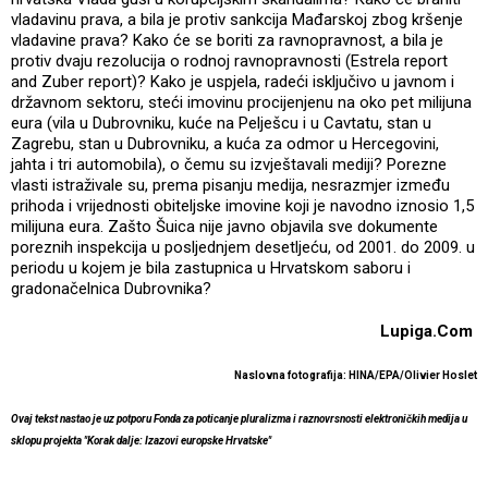
vladavinu prava, a bila je protiv sankcija Mađarskoj zbog kršenje
vladavine prava? Kako će se boriti za ravnopravnost, a bila je
protiv dvaju rezolucija o rodnoj ravnopravnosti (Estrela report
and Zuber report)? Kako je uspjela, radeći isključivo u javnom i
državnom sektoru, steći imovinu procijenjenu na oko pet milijuna
eura (vila u Dubrovniku, kuće na Pelješcu i u Cavtatu, stan u
Zagrebu, stan u Dubrovniku, a kuća za odmor u Hercegovini,
jahta i tri automobila), o čemu su izvještavali mediji? Porezne
vlasti istraživale su, prema pisanju medija, nesrazmjer između
prihoda i vrijednosti obiteljske imovine koji je navodno iznosio 1,5
milijuna eura. Zašto Šuica nije javno objavila sve dokumente
poreznih inspekcija u posljednjem desetljeću, od 2001. do 2009. u
periodu u kojem je bila zastupnica u Hrvatskom saboru i
gradonačelnica Dubrovnika?
Lupiga.Com
Naslovna fotografija: HINA/EPA/Olivier Hoslet
Ovaj tekst nastao je uz potporu Fonda za poticanje pluralizma i raznovrsnosti elektroničkih medija u
sklopu projekta "Korak dalje: Izazovi europske Hrvatske"