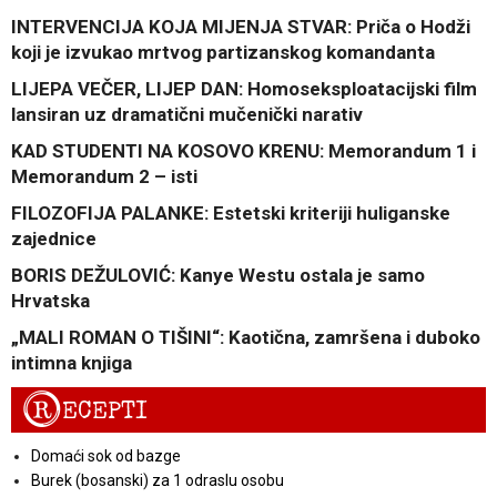
INTERVENCIJA KOJA MIJENJA STVAR: Priča o Hodži
koji je izvukao mrtvog partizanskog komandanta
LIJEPA VEČER, LIJEP DAN: Homoseksploatacijski film
lansiran uz dramatični mučenički narativ
KAD STUDENTI NA KOSOVO KRENU: Memorandum 1 i
Memorandum 2 – isti
FILOZOFIJA PALANKE: Estetski kriteriji huliganske
zajednice
BORIS DEŽULOVIĆ: Kanye Westu ostala je samo
Hrvatska
„MALI ROMAN O TIŠINI“: Kaotična, zamršena i duboko
intimna knjiga
R
ECEPTI
Domaći sok od bazge
Burek (bosanski) za 1 odraslu osobu