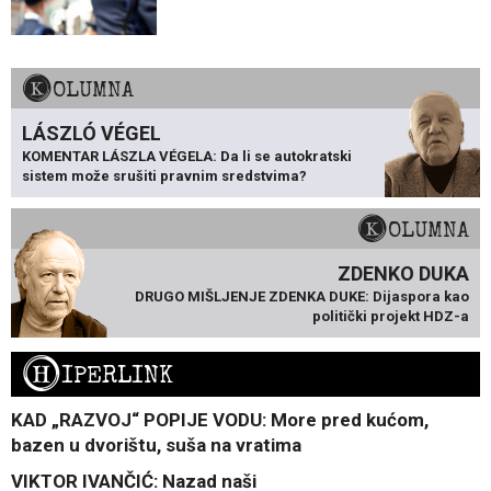
KOLUMNA
LÁSZLÓ VÉGEL
KOMENTAR LÁSZLA VÉGELA: Da li se autokratski
sistem može srušiti pravnim sredstvima?
KOLUMNA
ZDENKO DUKA
DRUGO MIŠLJENJE ZDENKA DUKE: Dijaspora kao
politički projekt HDZ-a
H
IPERLINK
KAD „RAZVOJ“ POPIJE VODU: More pred kućom,
bazen u dvorištu, suša na vratima
VIKTOR IVANČIĆ: Nazad naši