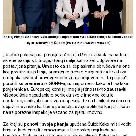
Andrej Plenković s novoizabranom predsjednicom Europske komisije Ursulom von der
Leyen i Dubravkom Šuicom (FOTO: HINA/Slavko Vukadin)
„Unatoč pokušajima premijera Andreja Plenkovića da napadom
skrene pažnju s bitnoga, Gong i dalje samo želi odgovore na
postavljena pitanja. Umjesto da se deplasirano obrušava na one
koji postavljaju pitanja, premijer je trebao osigurati da hrvatska i
europska javnost pravovremeno znaju odgovore na ta pitanja“,
poručili su premijeru iz GONG-a, uz napomenu kako bi hrvatska
povjerenica u Europskoj komisiji mogla jednostavno zaustaviti
višegodišnja nagađanja o porijeklu svoje imovine koju je,
uostalom, ispitivala i porezna inspekcija te da bi bilo dovoljno da
objavi imovinske kartice s početaka svoje političke karijere, kao i
nalaz porezne inspekcije vezano za njenu imovinu.
Za kraj su
ponovili svoja pitanja
upućena Šuici: Kako misli voditi
brigu o budućnosti demokracije u Europskoj uniji kada se
hrvatska Vlada guši u korupcijskim skandalima? Kako će braniti