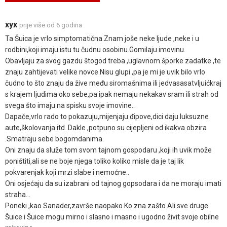
xyx
prije više od 6 godina
Ta Šuica je vrlo simptomatična.Znam joše neke ljude ,neke i u
rodbini,koji imaju istu tu čudnu osobinu.Gomilaju imovinu.
Obavljaju za svog gazdu štogod treba ,uglavnom šporke zadatke ,te
znaju zahtijevati velike novce.Nisu glupi ,pa je mi je uvik bilo vrlo
čudno to što znaju da žive među siromašnima ili jedvasasatvljuićkraj
s krajem ljudima oko sebe,pa ipak nemaju nekakav sram ili strah od
svega što imaju na spisku svoje imovine..
Dapače,vrlo rado to pokazuju,mijenjaju đipove,dici daju luksuzne
aute,školovanja itd..Dakle ,potpuno su cijepljeni od ikakva obzira
.Smatraju sebe bogomdanima.
Oni znaju da služe tom svom tajnom gospodaru ,koji ih uvik može
poništiti,ali se ne boje njega toliko koliko misle da je taj lik
pokvarenjak koji mrzi slabe i nemoćne..
Oni osjećaju da su izabrani od tajnog gopsodara i da ne moraju imati
straha...
Poneki ,kao Sanader,završe naopako.Ko zna zašto.Ali sve druge
Šuice i Šuice mogu mirno i slasno i masno i ugodno živit svoje obilne