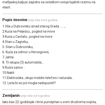
mafijaskoj kaljuzi zajedno sa ostatkom svinja lojalnih rezimu na
vlasti.
Popis imovine
prije više od 6 godina
1.Vila u Dubrovniku iznad starog Grada……..,
2.Kuća na Pelješcu , pogled na more
3.Kuća u Cavtatu , pogled na more
4.Stan u Zagrebu,
5. Stan u Dubrovniku,
6. Kuća za odmor u Hercegovini,
7.Jahta
8. Tri skupa (3) automobila ,
9.Ručni satovi ..
10.Nakit
11.Elektronika , skupi mobilni telefoni i računala...
12. Lista bi se još mogla nadopuniti!?
Zemljanin
prije više od 6 godina
Iako kao 22-godišnjak i time punoljetan u svim društvima svijeta,