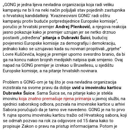
„GONG je jedna lijeva nevladina organizacija koja radi veliku
kampanju ne bi li na neki način poljuljali stav pojedinih zastupnika
o hrvatskoj kandidatkinji. 'Kvazineovisni GONG' radi oštru
kampanju protiv buduće potpredsjednice Europske komisije“,
poručio je hrvatski premijer
Andrej Plenković
, a njegova reakcija
jasno pokazuje kako je premijer uzrujan jer se netko drznuo
postaviti „određena“
pitanja o Dubravki Šuici
, budućoj
povjerenici Europske komisije za demografiju i demokraciju,
jednako kako se uzrujavao kada su novinari propitivali „grijehe“
Lovre Kuščevića, kojeg je premijer uporno svesrdno branio, da bi
ga na koncu nakon brojnih medijskih natpisa ipak smijenio. Ovaj
napad na GONG premijer je izrekao u Bruxellesu, u sjedištu
Europske komisije, a na pitanje hrvatskih novinara.
Problem s GONG-om je taj što je ova nevladina organizacija
inzistirala na svome pravu da dobije
uvid u imovinsku karticu
Dubravke Šuice
. Sama Šuica se, na pitanje kako je stekla
imovinu
koja znatno premašuje njena primanja
u javnoj službi, na
sjednici saborskog odbora, pozvala na imovinske kartice u arhivi
Sabora poručujući da je tamo sve navedeno. GONG je na to prvo
9. rujna spornu imovinsku karticu tražio od Hrvatskog sabora, koji
se odmah pozvao na rok za odgovore od 15 dana kako to
propisuje Zakon o pravu na pristup informacijama. Potom je