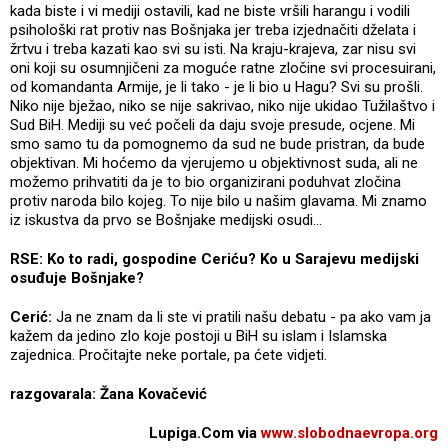
kada biste i vi mediji ostavili, kad ne biste vršili harangu i vodili
psihološki rat protiv nas Bošnjaka jer treba izjednačiti dželata i
žrtvu i treba kazati kao svi su isti. Na kraju-krajeva, zar nisu svi
oni koji su osumnjičeni za moguće ratne zločine svi procesuirani,
od komandanta Armije, je li tako - je li bio u Hagu? Svi su prošli.
Niko nije bježao, niko se nije sakrivao, niko nije ukidao Tužilaštvo i
Sud BiH. Mediji su već počeli da daju svoje presude, ocjene. Mi
smo samo tu da pomognemo da sud ne bude pristran, da bude
objektivan. Mi hoćemo da vjerujemo u objektivnost suda, ali ne
možemo prihvatiti da je to bio organizirani poduhvat zločina
protiv naroda bilo kojeg. To nije bilo u našim glavama. Mi znamo
iz iskustva da prvo se Bošnjake medijski osudi...
RSE: Ko to radi, gospodine Ceriću? Ko u Sarajevu medijski
osuđuje Bošnjake?
Cerić:
Ja ne znam da li ste vi pratili našu debatu - pa ako vam ja
kažem da jedino zlo koje postoji u BiH su islam i Islamska
zajednica. Pročitajte neke portale, pa ćete vidjeti.
razgovarala:
Žana Kovačević
Lupiga.Com via
www.slobodnaevropa.org