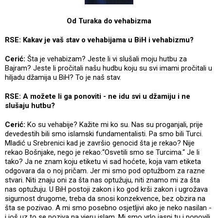
Od Turaka do vehabizma
RSE:
Kakav je vaš stav o vehabijama u BiH i vehabizmu?
Cerić:
Šta je vehabizam? Jeste li vi slušali moju hutbu za
Bajram? Jeste li pročitali našu hudbu koju su svi imami pročitali u
hiljadu džamija u BiH? To je naš stav.
RSE: A možete li ga ponoviti - ne idu svi u džamiju i ne
slušaju hutbu?
Cerić:
Ko su vehabije? Kažite mi ko su. Nas su proganjali, prije
devedestih bili smo islamski fundamentalisti. Pa smo bili Turci.
Mladić u Srebrenici kad je završio genocid šta je rekao? Nije
rekao Bošnjake, nego je rekao:“Osvetili smo se Turcima.“ Je li
tako? Ja ne znam koju etiketu vi sad hoćete, koja vam etiketa
odgovara da o noj pričam. Jer mi smo pod optužbom za razne
stvari. Niti znaju oni za šta nas optužuju, niti znamo mi za šta
nas optužuju. U BiH postoji zakon i ko god krši zakon i ugrožava
sigurnost drugome, treba da snosi konzekvence, bez obzira na
šta se pozivao. A mi smo posebno osjetljivi ako je neko nasilan -
i još uz to se poziva na vjeru islam. Mi smo vrlo jasni tu i ponovili