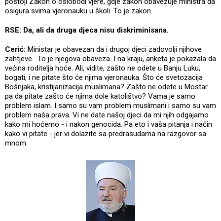
postoji Zakon o oslobodi vjere, gdje zakon obavezuje ministra da
osigura svima vjeronauku u školi. To je zakon.
RSE: Da, ali da druga djeca nisu diskriminisana.
Cerić:
Ministar je obavezan da i drugoj djeci zadovolji njihove
zahtjeve. To je njegova obaveza. I na kraju, anketa je pokazala da
većina roditelja hoće. Ali, vidite, zašto ne odete u Banju Luku,
bogati, i ne pitate što će njima vjeronauka. Što će svetozacija
Bošnjaka, kristijanizacija muslimana? Zašto ne odete u Mostar
pa da pitate zašto će njima dole katolištvo? Vama je samo
problem islam. I samo su vam problem muslimani i samo su vam
problem naša prava. Vi ne date našoj djeci da mi njih odgajamo
kako mi hoćemo - i nakon genocida. Pa eto i vaša pitanja i način
kako vi pitate - jer vi dolazite sa predrasudama na razgovor sa
mnom.