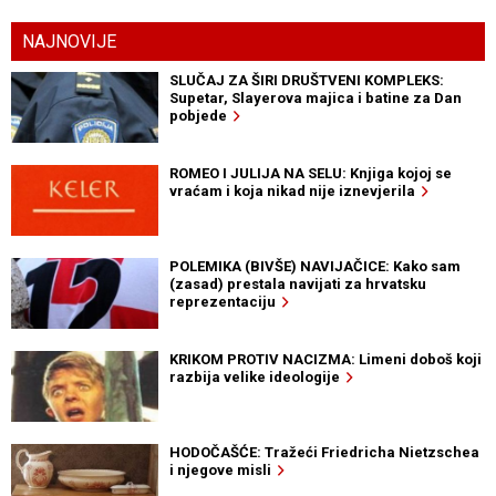
NAJNOVIJE
SLUČAJ ZA ŠIRI DRUŠTVENI KOMPLEKS:
Supetar, Slayerova majica i batine za Dan
pobjede
ROMEO I JULIJA NA SELU: Knjiga kojoj se
vraćam i koja nikad nije iznevjerila
POLEMIKA (BIVŠE) NAVIJAČICE: Kako sam
(zasad) prestala navijati za hrvatsku
reprezentaciju
KRIKOM PROTIV NACIZMA: Limeni doboš koji
razbija velike ideologije
HODOČAŠĆE: Tražeći Friedricha Nietzschea
i njegove misli