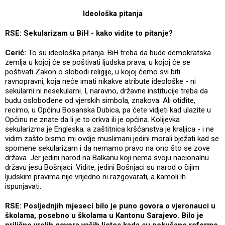
Ideološka pitanja
RSE: Sekularizam u BiH - kako vidite to pitanje?
Cerić:
To su ideološka pitanja. BiH treba da bude demokratska
zemlja u kojoj će se poštivati ljudska prava, u kojoj će se
poštivati Zakon o slobodi religije, u kojoj ćemo svi biti
ravnopravni, koja neće imati nikakve atribute ideološke - ni
sekularni ni nesekularni. I, naravno, državne institucije treba da
budu oslobođene od vjerskih simbola, znakova. Ali otiđite,
recimo, u Općinu Bosanska Dubica, pa ćete vidjeti kad ulazite u
Općinu ne znate da li je to crkva ili je općina. Kolijevka
sekularizma je Engleska, a zaštitnica kršćanstva je kraljica - i ne
vidim zašto bismo mi ovdje muslimani jedini morali bježati kad se
spomene sekularizam i da nemamo pravo na ono što se zove
država. Jer jedini narod na Balkanu koji nema svoju nacionalnu
državu jesu Bošnjaci. Vidite, jedini Bošnjaci su narod o čijim
ljudskim pravima nije vrijedno ni razgovarati, a kamoli ih
ispunjavati.
RSE: Posljednjih mjeseci bilo je puno govora o vjeronauci u
školama, posebno u školama u Kantonu Sarajevo. Bilo je
prilično vrelih govora vaših ljetos kada su pokušane reforme