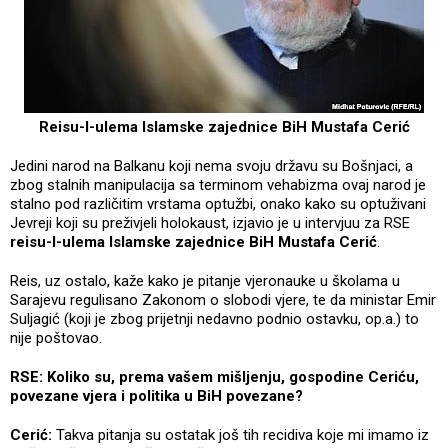
Reisu-l-ulema Islamske zajednice BiH Mustafa Cerić
Jedini narod na Balkanu koji nema svoju državu su Bošnjaci, a
zbog stalnih manipulacija sa terminom vehabizma ovaj narod je
stalno pod različitim vrstama optužbi, onako kako su optuživani
Jevreji koji su preživjeli holokaust, izjavio je u intervjuu za RSE
reisu-l-ulema Islamske zajednice BiH Mustafa Cerić
.
Reis, uz ostalo, kaže kako je pitanje vjeronauke u školama u
Sarajevu regulisano Zakonom o slobodi vjere, te da ministar Emir
Suljagić (koji je zbog prijetnji nedavno podnio ostavku, op.a.) to
nije poštovao.
RSE: Koliko su, prema vašem mišljenju, gospodine Ceriću,
povezane vjera i politika u BiH povezane?
Cerić:
Takva pitanja su ostatak još tih recidiva koje mi imamo iz