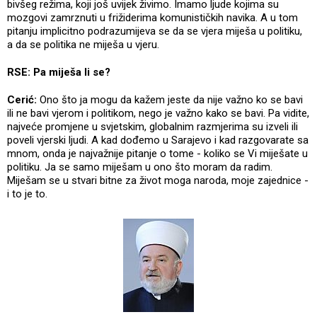
bivšeg režima, koji još uvijek živimo. Imamo ljude kojima su
mozgovi zamrznuti u frižiderima komunističkih navika. A u tom
pitanju implicitno podrazumijeva se da se vjera miješa u politiku,
a da se politika ne miješa u vjeru.
RSE: Pa miješa li se?
Cerić:
Ono što ja mogu da kažem jeste da nije važno ko se bavi
ili ne bavi vjerom i politikom, nego je važno kako se bavi. Pa vidite,
najveće promjene u svjetskim, globalnim razmjerima su izveli ili
poveli vjerski ljudi. A kad dođemo u Sarajevo i kad razgovarate sa
mnom, onda je najvažnije pitanje o tome - koliko se Vi miješate u
politiku. Ja se samo miješam u ono što moram da radim.
Miješam se u stvari bitne za život moga naroda, moje zajednice -
i to je to.