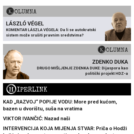
KOLUMNA
LÁSZLÓ VÉGEL
KOMENTAR LÁSZLA VÉGELA: Da li se autokratski
sistem može srušiti pravnim sredstvima?
KOLUMNA
ZDENKO DUKA
DRUGO MIŠLJENJE ZDENKA DUKE: Dijaspora kao
politički projekt HDZ-a
H
IPERLINK
KAD „RAZVOJ“ POPIJE VODU: More pred kućom,
bazen u dvorištu, suša na vratima
VIKTOR IVANČIĆ: Nazad naši
INTERVENCIJA KOJA MIJENJA STVAR: Priča o Hodži