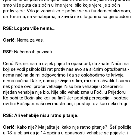
smo više puta da zločin u ime vjere, bilo koje vjere, je zločin
protiv vjere. Vrlo je zanimljivo – počne se sa fundamentalizmom,
sa Turcima, sa vehabijama, a završi se u logorima sa genocidom.
RSE: Logora više nema...
Cerić:
Nema za vas.
RSE:
Nećemo ih prizivati...
Cerić: Ne, ne, nama uvijek prijeti ta opasnost, da znate. Način na
koji se vodi psihološki rat protiv nas evo sa sličnim optužbama -
nema načina da mi odgovorimo i da se oslobodimo te krivnje,
nema načina. Dakle, nama je živjeti s tim, mi smo shvatili. I samo
nek prođe ovo, proće vehabije. Nisu bile vehabije u Srebrenici,
nijedan vehabija nije bio. Nije bilo vehabizma u Foči, u Prijedoru:
Ko pobi te Bošnjake koji su fini? Jer postoji percepcija - postoje
ovi fini Bošnjaci, naši ovi muslimani, i postoje ovi kao neki drugi.
RSE: Ali vehabije nisu ratno pitanje.
Cerić:
Kako nije? Ma jašta je, kako nije ratno pitanje? Šef policije
u RS-u objavi da je 14 općina u opasnosti, vehabije se pojavile, i