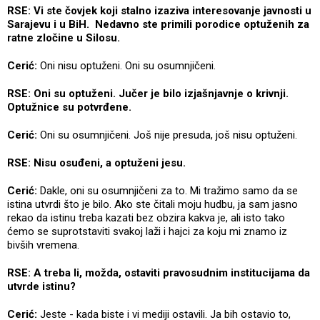
RSE: Vi ste čovjek koji stalno izaziva interesovanje javnosti u
Sarajevu i u BiH. Nedavno ste primili porodice optuženih za
ratne zločine u Silosu.
Cerić:
Oni nisu optuženi. Oni su osumnjičeni.
RSE: Oni su optuženi. Jučer je bilo izjašnjavnje o krivnji.
Optužnice su potvrđene.
Cerić:
Oni su osumnjičeni. Još nije presuda, još nisu optuženi.
RSE: Nisu osuđeni, a optuženi jesu.
Cerić:
Dakle, oni su osumnjičeni za to. Mi tražimo samo da se
istina utvrdi što je bilo. Ako ste čitali moju hudbu, ja sam jasno
rekao da istinu treba kazati bez obzira kakva je, ali isto tako
ćemo se suprotstaviti svakoj laži i hajci za koju mi znamo iz
bivših vremena.
RSE: A treba li, možda, ostaviti pravosudnim institucijama da
utvrde istinu?
Cerić:
Jeste - kada biste i vi mediji ostavili. Ja bih ostavio to,