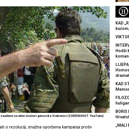
H
KAD „R
kućom,
VIKTOR
INTERV
Hodži 
koman
LIJEPA
Homose
dramat
KAD S
Memora
FILOZO
huliga
BORIS 
ju osuđene za ratne zločine i genocid u Srebrenici (SCREENSHOT: YouTube)
Hrvats
„MALI 
ti o rezoluciji, snažna oporbena kampanja protiv