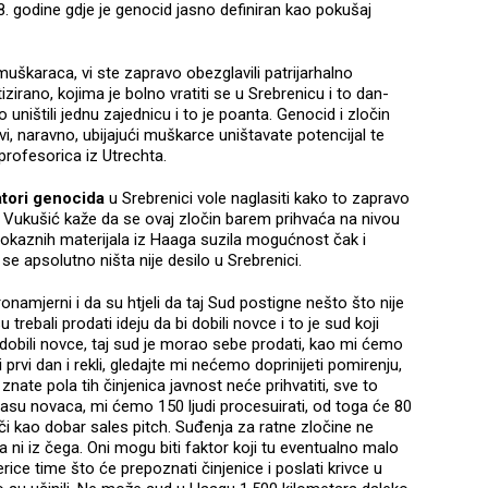
. godine gdje je genocid jasno definiran kao pokušaj
 muškaraca, vi ste zapravo obezglavili patrijarhalno
izirano, kojima je bolno vratiti se u Srebrenicu i to dan-
 uništili jednu zajednicu i to je poanta. Genocid i zločin
 vi, naravno, ubijajući muškarce uništavate potencijal te
 profesorica iz Utrechta.
atori genocida
u Srebrenici vole naglasiti kako to zapravo
 a Vukušić kaže da se ovaj zločin barem prihvaća na nivou
dokaznih materijala iz Haaga suzila mogućnost čak i
se apsolutno ništa nije desilo u Srebrenici.
onamjerni i da su htjeli da taj Sud postigne nešto što nije
 trebali prodati ideju da bi dobili novce i to je sud koji
i dobili novce, taj sud je morao sebe prodati, kao mi ćemo
prvi dan i rekli, gledajte mi nećemo doprinijeti pomirenju,
nate pola tih činjenica javnost neće prihvatiti, sve to
masu novaca, mi ćemo 150 ljudi procesuirati, od toga će 80
či kao dobar sales pitch. Suđenja za ratne zločine ne
ni iz čega. Oni mogu biti faktor koji tu eventualno malo
rice time što će prepoznati činjenice i poslati krivce u