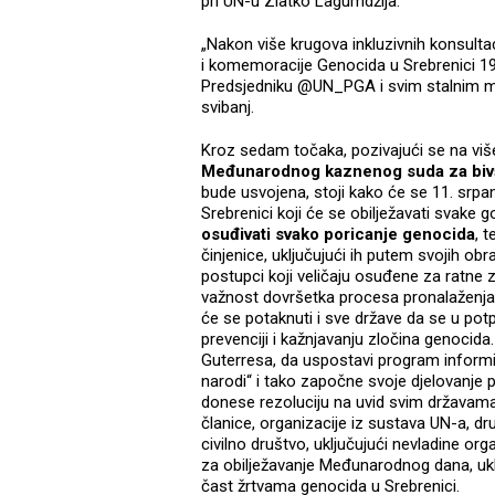
pri UN-u Zlatko Lagumdžija.
„Nakon više krugova inkluzivnih konsultaci
i komemoracije Genocida u Srebrenici 19
Predsjedniku @UN_PGA i svim stalnim m
svibanj.
Kroz sedam točaka, pozivajući se na vi
Međunarodnog kaznenog suda za bivš
bude usvojena, stoji kako će se 11. srp
Srebrenici koji će se obilježavati svake g
osuđivati svako poricanje genocida
, 
činjenice, uključujući ih putem svojih o
postupci koji veličaju osuđene za ratne zl
važnost dovršetka procesa pronalaženja 
će se potaknuti i sve države da se u pot
prevenciji i kažnjavanju zločina genocida
Guterresa, da uspostavi program informir
narodi“ i tako započne svoje djelovanje 
donese rezoluciju na uvid svim državama
članice, organizacije iz sustava UN-a, d
civilno društvo, uključujući nevladine org
za obilježavanje Međunarodnog dana, uklj
čast žrtvama genocida u Srebrenici.