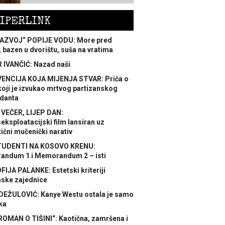
IPERLINK
AZVOJ“ POPIJE VODU: More pred
 bazen u dvorištu, suša na vratima
 IVANČIĆ: Nazad naši
ENCIJA KOJA MIJENJA STVAR: Priča o
koji je izvukao mrtvog partizanskog
danta
 VEČER, LIJEP DAN:
ksploatacijski film lansiran uz
ični mučenički narativ
TUDENTI NA KOSOVO KRENU:
ndum 1 i Memorandum 2 – isti
FIJA PALANKE: Estetski kriteriji
nske zajednice
DEŽULOVIĆ: Kanye Westu ostala je samo
ka
ROMAN O TIŠINI“: Kaotična, zamršena i