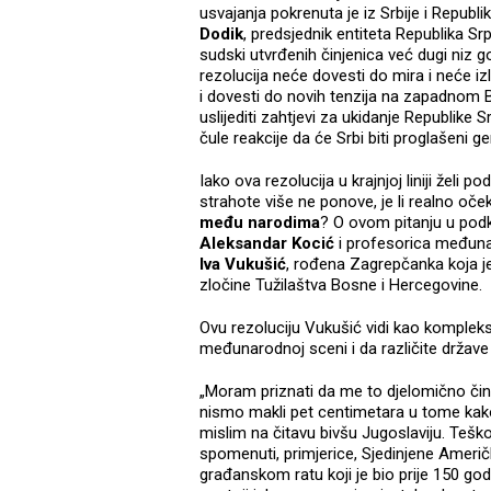
usvajanja pokrenuta je iz Srbije i Republi
Dodik
, predsjednik entiteta Republika Sr
sudski utvrđenih činjenica već dugi niz
rezolucija neće dovesti do mira i neće izl
i dovesti do novih tenzija na zapadnom B
uslijediti zahtjevi za ukidanje Republike S
čule reakcije da će Srbi biti proglašeni
Iako ova rezolucija u krajnjoj liniji želi 
strahote više ne ponove, je li realno o
među narodima
? O ovom pitanju u po
Aleksandar Kocić
i profesorica međuna
Iva Vukušić
, rođena Zagrepčanka koja j
zločine Tužilaštva Bosne i Hercegovine.
Ovu rezoluciju Vukušić vidi kao kompleksn
međunarodnoj sceni i da različite države
„Moram priznati da me to djelomično čini
nismo makli pet centimetara u tome kako 
mislim na čitavu bivšu Jugoslaviju. Te
spomenuti, primjerice, Sjedinjene Američ
građanskom ratu koji je bio prije 150 godin