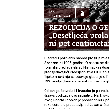
D.K.
4. SVIBNJA 2024.
REZOLUCIJA O GE
„Desetljeća prol
ni pet centimeta
U zgradi Ujedinjenih naroda prošli je mj
Srebrenici
1995. godine. O nacrtu se di
formalni predlagatelji su Njemačka i Ruan
predsjedavajući Predsjedništva BiH Denis
Tijekom
svibnja
se očekuje glasanje o Re
193 zemlje članice s jednakim pravom gla
Od ovoga četvrtka i
Hrvatska je postal
država podržava ovu inicijativu. Na 1. sv
ovog Nacrta i poslan je predsjedniku Opć
rezolucije bio predstavljen državama-čla