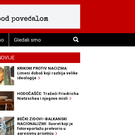
mo
Gledali smo
NOVIJE
KRIKOM PROTIV NACIZMA:
Limeni doboš koji razbija velike
ideologije
HODOČAŠĆE: Tražeći Friedricha
Nietzschea i njegove misli
BEČKI ZIDOVI–BALKANSKI
NACIONALIZMI: Susret koji je
fotoreportažu pretvorio u
agresivnu prijetnju