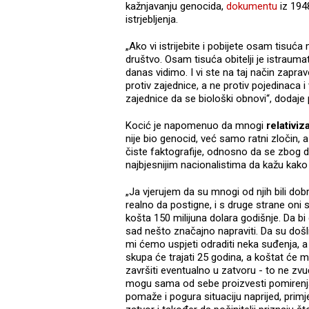
kažnjavanju genocida,
dokumentu
iz 1948
istrjebljenja.
„Ako vi istrijebite i pobijete osam tisuća
društvo. Osam tisuća obitelji je istraumat
danas vidimo. I vi ste na taj način zapravo
protiv zajednice, a ne protiv pojedinaca i
zajednice da se biološki obnovi“, dodaje
Kocić je napomenuo da mnogi
relativiz
nije bio genocid, već samo ratni zločin,
čiste faktografije, odnosno da se zbog 
najbjesnijim nacionalistima da kažu kako 
„Ja vjerujem da su mnogi od njih bili dobr
realno da postigne, i s druge strane oni su
košta 150 milijuna dolara godišnje. Da b
sad nešto značajno napraviti. Da su došli 
mi ćemo uspjeti odraditi neka suđenja, a z
skupa će trajati 25 godina, a koštat će 
završiti eventualno u zatvoru - to ne zvu
mogu sama od sebe proizvesti pomirenja 
pomaže i pogura situaciju naprijed, primje