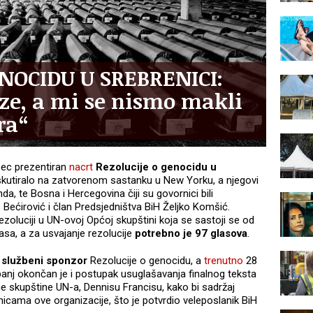
NOCIDU U SREBRENICI:
aze, a mi se nismo makli
ra“
esec prezentiran
nacrt
Rezolucije o genocidu u
skutiralo na zatvorenom sastanku u New Yorku, a njegovi
da, te Bosna i Hercegovina čiji su govornici bili
 Bećirović i član Predsjedništva BiH Željko Komšić.
zoluciji u UN-ovoj Općoj skupštini koja se sastoji se od
sa, a za usvajanje rezolucije
potrebno je 97 glasova
.
a službeni sponzor
Rezolucije o genocidu, a
trenutno
28
ibanj okončan je i postupak usuglašavanja finalnog teksta
e skupštine UN-a, Dennisu Francisu, kako bi sadržaj
nicama ove organizacije, što je potvrdio veleposlanik BiH