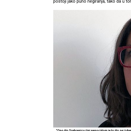
postoji jako puno negiranja, tako da u t
"Ono što Srebrenicu čini genocidom je to što se izdva