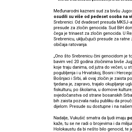
Međunarodni kazneni sud za bivšu Jugosl
osudili su više od pedeset osoba na v
Srebrenici. Od dvadeset presuda MKSJ-a z
presude za zločin genocida. Sud BiH doni
čega je trinaest za zločin genocida. U R
Srebrenicu, uključujući presude za ratne 
običaja ratovanja.
„Ono što Srebrenicu čini genocidom je to 
bavim već 20 godina zločinima bivše Jugos
koje traju danima, od jutra do večeri, u
pogubljenja i u Hrvatskoj, Bosni i Herceg
Bošnjaci i Srbi, ali ovaj zločin je zaista p
tjedana je, zapravo, trajalo okupljanje 
fiskulturu, po školama, u domove kulture,
svjedočanstva od strane bosanskih Srba, 
bih zaista pozvala našu publiku da prouč
dijelom. Presude su dostupne i na našem
Nadalje, Vukušić smatra da ljudi imaju
po
kaže, tu se ne radi o brojevima i da milijun
Holokaustu da bi nešto bilo genocid, te 