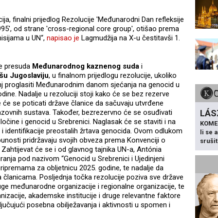
ja, finalni prijedlog Rezolucije 'Međunarodni Dan refleksije
95', od strane 'cross-regional core group', otišao prema
isijama u UN“,
napisao je
Lagmudžija na X-u čestitavši 1.
še presuda
Međunarodnog kaznenog suda
i
u Jugoslaviju
, u finalnom prijedlogu rezolucije, ukoliko
anj proglasiti Međunarodnim danom sjećanja na genocid u
odine. Nadalje u rezoluciji stoji kako će se bez rezerve
te će se poticati države članice da sačuvaju utvrđene
LÁS
brazovnih sustava. Također, bezrezervno će se osuđivati
očine i genocid u Srebrenici. Naglasak će se staviti i na
KOME
i identifikacije preostalih žrtava genocida. Ovom odlukom
li se
punosti pridržavaju svojih obveza prema Konvenciji o
sruši
. Zahtijevat će se i od glavnog tajnika UN-a, Antónia
anja pod nazivom “Genocid u Srebrenici i Ujedinjeni
pripremama za obljetnicu 2025. godine, te nadalje da
 članicama. Posljednja točka rezolucije poziva sve države
ruge međunarodne organizacije i regionalne organizacije, te
anizacije, akademske institucije i druge relevantne faktore
učujući posebna obilježavanja i aktivnosti u spomen i