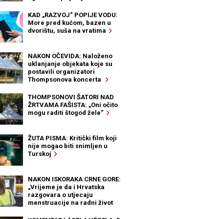
KAD „RAZVOJ“ POPIJE VODU:
More pred kućom, bazen u
dvorištu, suša na vratima
NAKON OČEVIDA: Naloženo
uklanjanje objekata koje su
postavili organizatori
Thompsonova koncerta
THOMPSONOVI ŠATORI NAD
ŽRTVAMA FAŠISTA: „Oni očito
mogu raditi štogod žele“
ŽUTA PISMA: Kritički film koji
nije mogao biti snimljen u
Turskoj
NAKON ISKORAKA CRNE GORE:
„Vrijeme je da i Hrvatska
razgovara o utjecaju
menstruacije na radni život
žena“