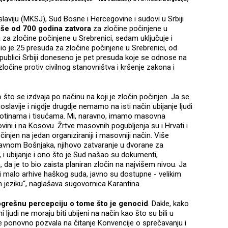
aviju (MKSJ), Sud Bosne i Hercegovine i sudovi u Srbiji
iše od 700 godina zatvora
za zločine počinjene u
a zločine počinjene u Srebrenici, sedam uključuje i
o je 25 presuda za zločine počinjene u Srebrenici, od
epublici Srbiji doneseno je pet presuda koje se odnose na
zločine protiv civilnog stanovništva i kršenje zakona i
što se izdvaja po načinu na koji je zločin počinjen. Ja se
lavije i nigdje drugdje nemamo na isti način ubijanje ljudi
 stotinama i tisućama. Mi, naravno, imamo masovna
ovini i na Kosovu. Žrtve masovnih pogubljenja su i Hrvati i
očinjen na jedan organiziraniji i masovniji način. Više
uglavnom Bošnjaka, njihovo zatvaranje u dvorane za
 i ubijanje i ono što je Sud našao su dokumenti,
da je to bio zaista planiran zločin na najvišem nivou. Ja
i malo arhive haškog suda, javno su dostupne - velikim
 jeziku“, naglašava sugovornica Karantina.
grešnu percepciju o tome što je genocid
. Dakle, kako
i ljudi ne moraju biti ubijeni na način kao što su bili u
je ponovno pozvala na čitanje Konvencije o sprečavanju i