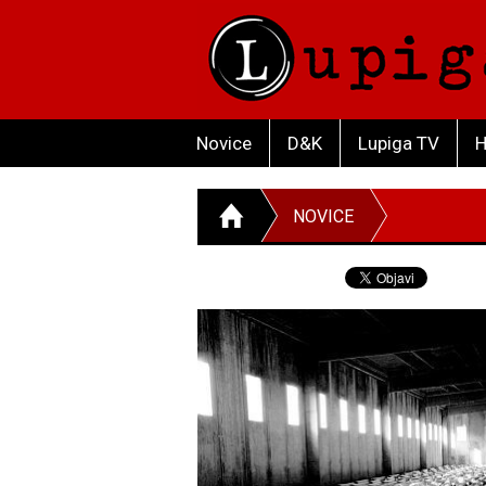
Novice
D&K
Lupiga TV
H
NOVICE