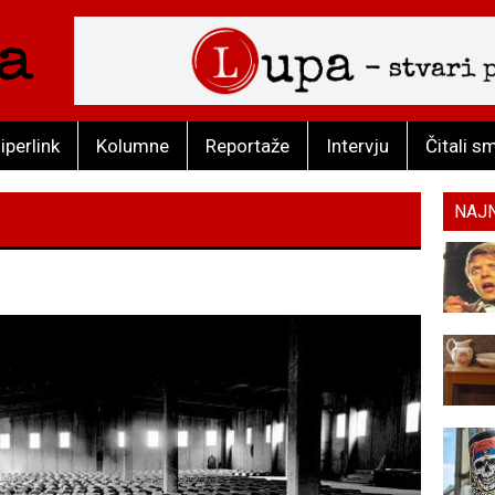
iperlink
Kolumne
Reportaže
Intervju
Čitali s
NAJ