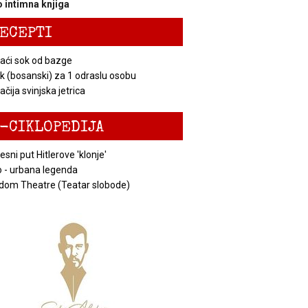
 intimna knjiga
ECEPTI
ći sok od bazge
k (bosanski) za 1 odraslu osobu
čija svinjska jetrica
-CIKLOPEDIJA
esni put Hitlerove 'klonje'
 - urbana legenda
dom Theatre (Teatar slobode)