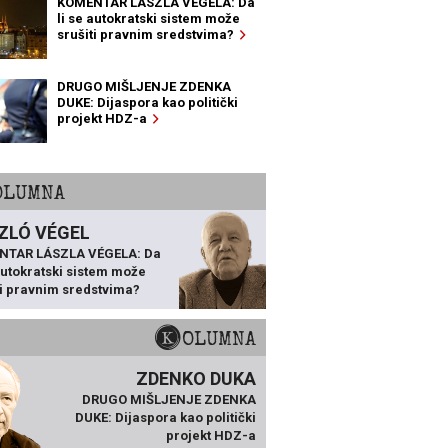
KOMENTAR LÁSZLA VÉGELA: Da
li se autokratski sistem može
srušiti pravnim sredstvima?
DRUGO MIŠLJENJE ZDENKA
DUKE: Dijaspora kao politički
projekt HDZ-a
KOLUMNA
ZLÓ VÉGEL
NTAR LÁSZLA VÉGELA: Da
 autokratski sistem može
ti pravnim sredstvima?
KOLUMNA
ZDENKO DUKA
DRUGO MIŠLJENJE ZDENKA
DUKE: Dijaspora kao politički
projekt HDZ-a