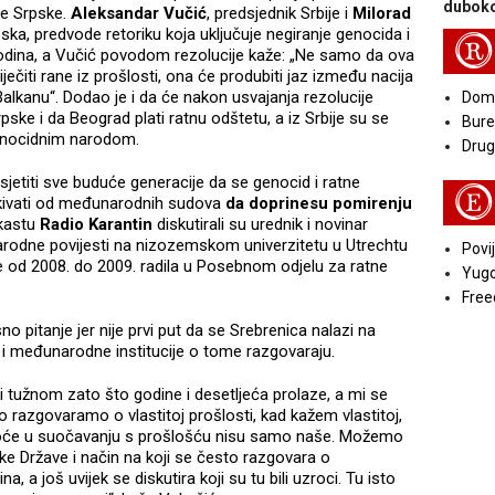
duboko
ke Srpske.
Aleksandar Vučić
, predsjednik Srbije i
Milorad
pska, predvode retoriku koja uključuje negiranje genocida i
R
 godina, a Vučić povodom rezolucije kaže: „Ne samo da ova
iječiti rane iz prošlosti, ona će produbiti jaz između nacija
alkanu“. Dodao je i da će nakon usvajanja rezolucije
Doma
rpske i da Beograd plati ratnu odštetu, a iz Srbije su se
Bure
 genocidnim narodom.
Druga
podsjetiti sve buduće generacije da se genocid i ratne
E
čekivati od međunarodnih sudova
da doprinesu pomirenju
dkastu
Radio Karantin
diskutirali su urednik i novinar
rodne povijesti na nizozemskom univerzitetu u Utrechtu
Povij
e od 2008. do 2009. radila u Posebnom odjelu za ratne
Yugo
Free
o pitanje jer nije prvi put da se Srebrenica nalazi na
 i međunarodne institucije o tome razgovaraju.
 tužnom zato što godine i desetljeća prolaze, a mi se
razgovaramo o vlastitoj prošlosti, kad kažem vlastitoj,
škoće u suočavanju s prošlošću nisu samo naše. Možemo
ke Države i način na koji se često razgovara o
a, a još uvijek se diskutira koji su tu bili uzroci. Tu isto