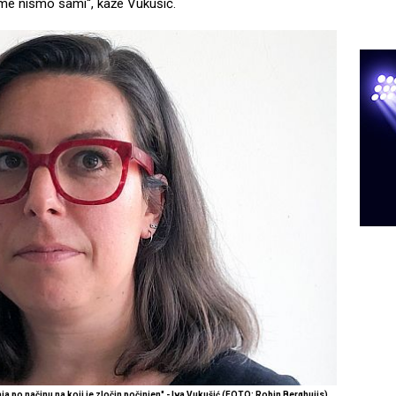
ome nismo sami“, kaže Vukušić.
ja po načinu na koji je zločin počinjen" - Iva Vukušić (FOTO: Robin Berghuijs)