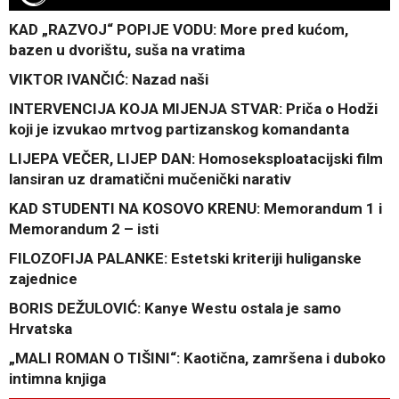
KAD „RAZVOJ“ POPIJE VODU: More pred kućom,
bazen u dvorištu, suša na vratima
VIKTOR IVANČIĆ: Nazad naši
INTERVENCIJA KOJA MIJENJA STVAR: Priča o Hodži
koji je izvukao mrtvog partizanskog komandanta
LIJEPA VEČER, LIJEP DAN: Homoseksploatacijski film
lansiran uz dramatični mučenički narativ
KAD STUDENTI NA KOSOVO KRENU: Memorandum 1 i
Memorandum 2 – isti
FILOZOFIJA PALANKE: Estetski kriteriji huliganske
zajednice
BORIS DEŽULOVIĆ: Kanye Westu ostala je samo
Hrvatska
„MALI ROMAN O TIŠINI“: Kaotična, zamršena i duboko
intimna knjiga