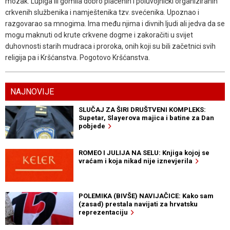
mozak: Lupiga ili gomila dobro plaćenih i poluvojnički organiziranih
crkvenih službenika i namještenika tzv. svećenika. Upoznao i
razgovarao sa mnogima. Ima među njima i divnih ljudi ali jedva da se
mogu maknuti od krute crkvene dogme i zakoračiti u svijet
duhovnosti starih mudraca i proroka, onih koji su bili začetnici svih
religija pa i Kršćanstva. Pogotovo Kršćanstva.
NAJNOVIJE
SLUČAJ ZA ŠIRI DRUŠTVENI KOMPLEKS:
Supetar, Slayerova majica i batine za Dan
pobjede
ROMEO I JULIJA NA SELU: Knjiga kojoj se
vraćam i koja nikad nije iznevjerila
POLEMIKA (BIVŠE) NAVIJAČICE: Kako sam
(zasad) prestala navijati za hrvatsku
reprezentaciju