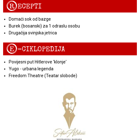
R
ECEPTI
Domaći sok od bazge
Burek (bosanski) za 1 odraslu osobu
Drugačija svinjska jetrica
E
-CIKLOPEDIJA
Povijesni put Hitlerove 'klonje'
Yugo - urbana legenda
Freedom Theatre (Teatar slobode)