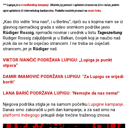
*** Lupiga je u
crowdfunding kampanji
. Možete joj pomoći i uplatom izravno na žiro-račun, putem
opće uplatnice ili internetskog bankarstva. Podatke možete pronaći na
ovom linku
.
„Kao što vidite 'Ima nas!', i u Berlinu“, riječi su s kojima nam se iz
glavnog njemačkog grada s video snimkom podrške javio
Rüdiger Rossig
, njemački novinar i urednik u listu
Tageszeitung
.
Rüdiger Rossig zaljubljenik je u Balkan, čovjek koji je naučio naš
jezik da se ne bi osjećao strancem. I ne treba se osjećati
strancem, jer je
Rüdiger
naš.
VIKTOR IVANČIĆ PODRŽAVA LUPIGU: „Lupiga je punkt
otpora“
DAMIR IMAMOVIĆ PODRŽAVA LUPIGU: "Za Lupigu se vrijedi
boriti"
LANA BARIĆ PODRŽAVA LUPIGU: "Nemojte da nas nema!"
Njegova podrška stigla je na samom početku
Lupigine kampanje
.
Danas smo zakoračili u peti dan kampanje, a za sad smo na
platformi Indiegogo
prikupili dvije trećine traženog iznosa.