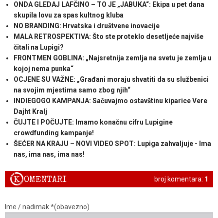
ONDA GLEDAJ LAFČINO – TO JE „JABUKA“: Ekipa u pet dana
skupila lovu za spas kultnog kluba
NO BRANDING: Hrvatska i društvene inovacije
MALA RETROSPEKTIVA: Što ste proteklo desetljeće najviše
čitali na Lupigi?
FRONTMEN GOBLINA: „Najsretnija zemlja na svetu je zemlja u
kojoj nema punka“
OCJENE SU VAŽNE: „Građani moraju shvatiti da su službenici
na svojim mjestima samo zbog njih“
INDIEGOGO KAMPANJA: Sačuvajmo ostavštinu kiparice Vere
Dajht Kralj
ČUJTE I POČUJTE: Imamo konačnu cifru Lupigine
crowdfunding kampanje!
ŠEĆER NA KRAJU – NOVI VIDEO SPOT: Lupiga zahvaljuje - Ima
nas, ima nas, ima nas!
K
OMENTARI
broj komentara:
1
Ime / nadimak *(obavezno)