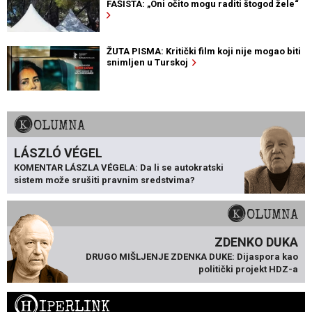
FAŠISTA: „Oni očito mogu raditi štogod žele“
ŽUTA PISMA: Kritički film koji nije mogao biti
snimljen u Turskoj
KOLUMNA
LÁSZLÓ VÉGEL
KOMENTAR LÁSZLA VÉGELA: Da li se autokratski
sistem može srušiti pravnim sredstvima?
KOLUMNA
ZDENKO DUKA
DRUGO MIŠLJENJE ZDENKA DUKE: Dijaspora kao
politički projekt HDZ-a
H
IPERLINK