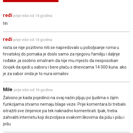
ređi
prije više od 14 godina
hh
ređi
prije više od 14 godina
nista se nije pozitivno niti se napredovalo u poboljsanje roma u
hrvatskoj do pomaka je doslo samo za njegovu familiju i daljnje
rođake. ja osobno smatram da nije mu mjesto da nesposoban
čovjek da sjedi u saboru i bere plaču s dnevicama 14 000 kuna. ako
je za sabor onda je to nura ismailov
Mile
prije više od 16 godina
Žalosno je kada pojedinci na ovaj način pljuju po ljudima o čijim
funkcijama stvarno nemaju blage veze. Prije komentara bi trebalo
istražiti sve činjenice pa tek naknadno komentirati. Ipak, treba
zahvaliti internetu koji dozvoljava ovakvim likovima da pišu i pišu i
pišu.