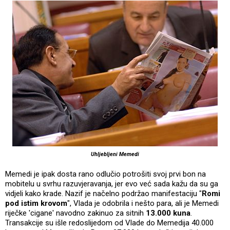
Uhljebljeni Memedi
Memedi je ipak dosta rano odlučio potrošiti svoj prvi bon na
mobitelu u svrhu razuvjeravanja, jer evo već sada kažu da su ga
vidjeli kako krade. Nazif je načelno podržao manifestaciju "
Romi
pod istim krovom
", Vlada je odobrila i nešto para, ali je Memedi
riječke 'cigane' navodno zakinuo za sitnih
13.000 kuna
.
Transakcije su išle redoslijedom od Vlade do Memedija 40.000