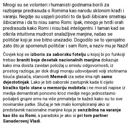
Mnogi su se volonteri i humanisti godinama borili za
razbijanje predrasuda o Romima kao narodu sklonom krađi i
varanju. Negdje su uspjeli postići to da ljudi šibicare smatraju
šibicarima i da to nisu samo Romi. Ipak, mnogo je tvrđi orah
predrasuda kako Romi i nisu baš inteligentni. I taman kad se
otkrila intuitivna mudrost snalažljive manjine, našao se
političar koji je sve bitno unazadio. Dogodilo se to vjerojatno
zato što je spomenuti političar i sam Rom, a naziv mu je Nazif
Čovjek koji se
izborio za saborsku fotelju
u kojoj bi po funkciji
trebao
braniti boje desetak nacionalnih manjina
dokazuje
kako ima doista zavidan položaj u smislu odgovornosti, iz
prostog razloga, jer dok drugi moraju udovoljavati volji stotinama
tisuća glasača, stanoviti
Memedi
iza sebe ima njih
samo
dvjestotinjak
. Lako je biti saborski zastupnik kada ti cijelo
biračko tijelo stane u memoriju mobitela
i ne moraš napise iz
medija demantirati ponovno kroz medije nego jednostavno
pošalješ grupni sms na više primatelja te kažeš kako su to sve
novinarske patke. Slučaj je tek malo kompliciraniji ako si
predstavnik nacionalne manjine koja je
senzibilna na varanje
kao što su Romi
, a paradoks je ako si
pri tom partner
Sanaderovoj Vladi
.