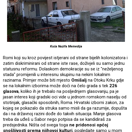
Kuća Nazifa Memedija
Romi koji su kroz povijest istjerani od strane bijelih kolonizatora i
zatim diskriminirani od strane iste rase, doživjeli su samo jednu
statusnu reformu. Dolaskom demokracije su se iz "neželjenog
stada" promijenili u interesnu skupinu na nekim lokalnim
razinama. Primjer može biti mjesto
Omišalj
na Otoku Krku gdje
se na lokalnim izborima može doći na čelo grada s tek
226
glasova
, koliko ih je trebalo na posljednjem glasovanju, pa je
jasan interes koji gradski oci vide u jednom romskom naselju od
stotinjak, glasački sposobnih, Roma. Hrvatski izborni zakon, za
kojeg se pokazalo da struka samo misli da ga razumije, dopušta
da i na državnoj razini dođe do takvih situacija. Manje glasova
treba da uđeš u Sabor nego potpisa da se kandidiraš za
predsjednika. Ništa od svega toga
ne pridonosi općoj
snošljivosti prema njihovoj kulturi
, pogledajte samo u mom