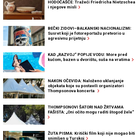
HODOČAŠĆE: Tražeći Friedricha Nietzschea
i njegove misli
BEČKI ZIDOVI–BALKANSKI NACIONALIZMI:
Susret koji je fotoreportažu pretvorio u
agresivnu prijetnju
KAD „RAZVOJ“ POPIJE VODU: More pred
kućom, bazen u dvorištu, suša na vratima
NAKON OČEVIDA: Naloženo uklanjanje
objekata koje su postavili organizatori
Thompsonova koncerta
THOMPSONOVI ŠATORI NAD ŽRTVAMA
FAŠISTA: „Oni očito mogu raditi štogod žele“
ŽUTA PISMA: Kritički film koji nije mogao biti
snimljen u Turskoj