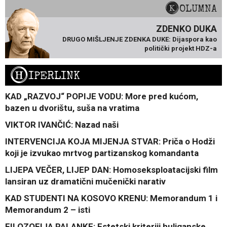
KOLUMNA
ZDENKO DUKA
DRUGO MIŠLJENJE ZDENKA DUKE: Dijaspora kao
politički projekt HDZ-a
H
IPERLINK
KAD „RAZVOJ“ POPIJE VODU: More pred kućom,
bazen u dvorištu, suša na vratima
VIKTOR IVANČIĆ: Nazad naši
INTERVENCIJA KOJA MIJENJA STVAR: Priča o Hodži
koji je izvukao mrtvog partizanskog komandanta
LIJEPA VEČER, LIJEP DAN: Homoseksploatacijski film
lansiran uz dramatični mučenički narativ
KAD STUDENTI NA KOSOVO KRENU: Memorandum 1 i
Memorandum 2 – isti
FILOZOFIJA PALANKE: Estetski kriteriji huliganske