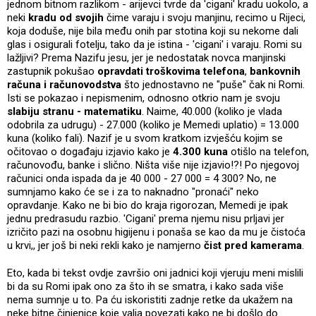
jednom bitnom razlikom - arijevci tvrde da 'cigani' kradu uokolo, a
neki
kradu od svojih
čime varaju i svoju manjinu, recimo u Rijeci,
koja doduše, nije bila među onih par stotina koji su nekome dali
glas i osigurali fotelju, tako da je istina - 'cigani' i varaju. Romi su
lažljivi? Prema Nazifu jesu, jer je nedostatak novca manjinski
zastupnik pokušao
opravdati troškovima telefona
,
bankovnih
računa i računovodstva
što jednostavno ne "puše" čak ni Romi.
Isti se pokazao i nepismenim, odnosno otkrio nam je svoju
slabiju stranu - matematiku
. Naime, 40.000 (koliko je vlada
odobrila za udrugu) - 27.000 (koliko je Memedi uplatio) = 13.000
kuna (koliko fali). Nazif je u svom kratkom izvješću kojim se
očitovao o događaju izjavio kako je
4.300 kuna
otišlo na telefon,
računovođu, banke i slično. Ništa više nije izjavio!?! Po njegovoj
računici onda ispada da je 40 000 - 27 000 = 4 300? No, ne
sumnjamo kako će se i za to naknadno "pronaći" neko
opravdanje. Kako ne bi bio do kraja rigorozan, Memedi je ipak
jednu predrasudu razbio. 'Cigani' prema njemu nisu prljavi jer
izričito pazi na osobnu higijenu i ponaša se kao da mu je čistoća
u krvi,, jer još bi neki rekli kako je namjerno
čist pred kamerama
.
Eto, kada bi tekst ovdje završio oni jadnici koji vjeruju meni mislili
bi da su Romi ipak ono za što ih se smatra, i kako sada više
nema sumnje u to. Pa ću iskoristiti zadnje retke da ukažem na
neke bitne činjenice koje valja povezati kako ne bi došlo do