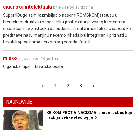
ciganska intelektuala
prije više od 17 godina
Super!!!Dugo sam razmisljao o nasem(ROMSKOM)statusu u
hrvatskom drustvu i naposljetku poslije citanja vaseg komentara
dosao sam do zakljucka da budemo li i dalje imali takve u saboru koji
predstave nasu manjinu necemo nikada biti integrirani i priznati u
Hrvatskoj i od samog hrvatskog naroda.Zato k
misko
prije više od 18 godina
Ciganska..ups! ... hrvatska posla!
<
1
2
3
>
NAJNOVIJE
KRIKOM PROTIV NACIZMA: Limeni doboš koji
razbija velike ideologije