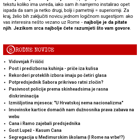
tekstu koliko ima uvreda, iako sam ih namjerno instalirao opet
ispada da sam ja netko drugi, bolji i pametniji = superiorniji. Za
kraj, želio bih zaključiti novicu jednom logičnom sugestijom: ako
vas interesira nešto vezano uz Rome -
najbolje je da pitate
njih
.
Jezikom srca najbolje ćete razumjeti što vam govore
.
S
RODNE NOVICE
Vidovnjak Friščić
Post i predizborna kuhinja - priče iza kulisa
Rekorderi proteklih izbora imaju po četiri glasa
Potpredsjednik Sabora prikrivao ratni zločin?
Pasivnost policije prema skinheadsima je rasna
diskriminacija
Izmišljotina mjeseca: "U Hrvatskoj nema nacionalizma"
Imovinske kartice domaćih nam dužnosnika prava zabava na
webu
Cana i Ramo zajebali predsjednika
Gost Lupež - Kasum Cana
Segregacija u Međimurskim školama (I Rome na vrbe!?)