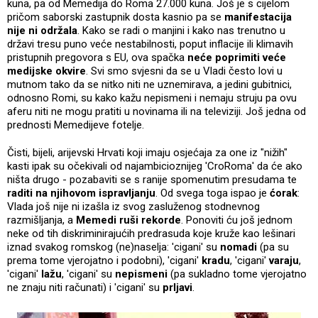
kuna, pa od Memedija do Roma 27.000 kuna. Još je s cijelom
pričom saborski zastupnik dosta kasnio pa se
manifestacija
nije ni održala
. Kako se radi o manjini i kako nas trenutno u
državi tresu puno veće nestabilnosti, poput inflacije ili klimavih
pristupnih pregovora s EU, ova spačka
neće poprimiti veće
medijske okvire
. Svi smo svjesni da se u Vladi često lovi u
mutnom tako da se nitko niti ne uznemirava, a jedini gubitnici,
odnosno Romi, su kako kažu nepismeni i nemaju struju pa ovu
aferu niti ne mogu pratiti u novinama ili na televiziji. Još jedna od
prednosti Memedijeve fotelje.
Čisti, bijeli, arijevski Hrvati koji imaju osjećaja za one iz "nižih"
kasti ipak su očekivali od najambicioznijeg 'CroRoma' da će ako
ništa drugo - pozabaviti se s ranije spomenutim presudama te
raditi na njihovom ispravljanju
. Od svega toga ispao je
ćorak
:
Vlada još nije ni izašla iz svog zasluženog stodnevnog
razmišljanja, a
Memedi ruši rekorde
. Ponoviti ću još jednom
neke od tih diskriminirajućih predrasuda koje kruže kao lešinari
iznad svakog romskog (ne)naselja: 'cigani' su
nomadi
(pa su
prema tome vjerojatno i podobni), 'cigani'
kradu
, 'cigani'
varaju
,
'cigani'
lažu
, 'cigani' su
nepismeni
(pa sukladno tome vjerojatno
ne znaju niti računati) i 'cigani' su
prljavi
.