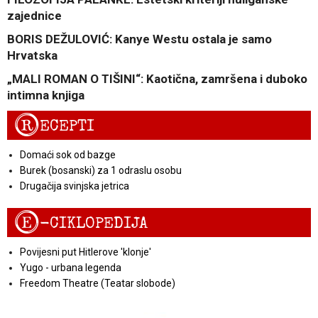
zajednice
BORIS DEŽULOVIĆ: Kanye Westu ostala je samo
Hrvatska
„MALI ROMAN O TIŠINI“: Kaotična, zamršena i duboko
intimna knjiga
R
ECEPTI
Domaći sok od bazge
Burek (bosanski) za 1 odraslu osobu
Drugačija svinjska jetrica
E
-CIKLOPEDIJA
Povijesni put Hitlerove 'klonje'
Yugo - urbana legenda
Freedom Theatre (Teatar slobode)