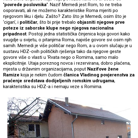
'povrede poslovnika'
. Nazif Memedi jest Rom, to ne treba
osporavati, ali ne možemo karakteristike Roma mjeriti po
njegovom liku i djelu. Zašto? Zato što je Memedi, osim što je
'cigan', i
političar
, što bi prije trebalo
objasniti njegove prve
poteze iz saborske klupe nego njegova nacionalna
pripadnost
. Postoji jedna statistička činjenica koja govori kako
svugdje u svijetu, o pitanjima Roma, najviše govore svi osim njih
samih. Memedi je više političar nego Rom, a u ovom slučaju je u
sustavu HDZ-ovih političkih rješenja tako da njegove geste
govore više o vlasti u 'Rvata nego o Romima, samo malo
eksplicitnije. Utaja poreznog novca i rezervirana, dobro plaćena,
mjesta u državnim organizacijama, poput
Nazifove žene
Ramize
koja je nekim čudom
članica Vladinog povjerenstva za
praćenje sredstava dodijeljenih romskim udrugama
,
karakteristika su HDZ-a i nemaju veze s Romima.