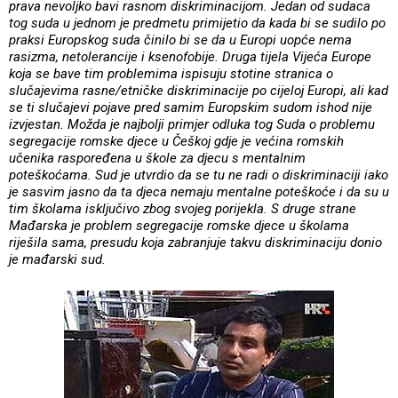
prava nevoljko bavi rasnom diskriminacijom. Jedan od sudaca
tog suda u jednom je predmetu primijetio da kada bi se sudilo po
praksi Europskog suda činilo bi se da u Europi uopće nema
rasizma, netolerancije i ksenofobije. Druga tijela Vijeća Europe
koja se bave tim problemima ispisuju stotine stranica o
slučajevima rasne/etničke diskriminacije po cijeloj Europi, ali kad
se ti slučajevi pojave pred samim Europskim sudom ishod nije
izvjestan. Možda je najbolji primjer odluka tog Suda o problemu
segregacije romske djece u Češkoj gdje je većina romskih
učenika raspoređena u škole za djecu s mentalnim
poteškoćama. Sud je utvrdio da se tu ne radi o diskriminaciji iako
je sasvim jasno da ta djeca nemaju mentalne poteškoće i da su u
tim školama isključivo zbog svojeg porijekla. S druge strane
Mađarska je problem segregacije romske djece u školama
riješila sama, presudu koja zabranjuje takvu diskriminaciju donio
je mađarski sud.