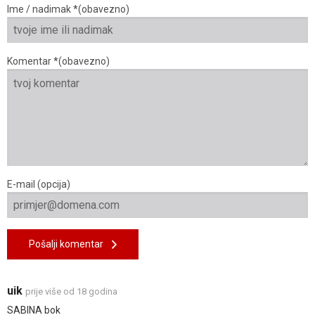
Ime / nadimak *(obavezno)
Komentar *(obavezno)
E-mail (opcija)
Pošalji komentar
uik
prije više od 18 godina
SABINA bok