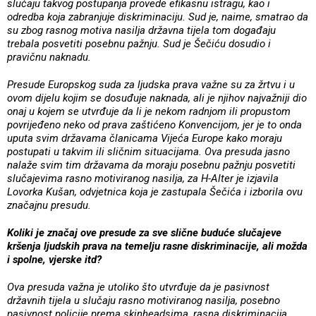
slučaju takvog postupanja provede efikasnu istragu, kao i
odredba koja zabranjuje diskriminaciju. Sud je, naime, smatrao da
su zbog rasnog motiva nasilja državna tijela tom događaju
trebala posvetiti posebnu pažnju. Sud je Šečiću dosudio i
pravičnu naknadu.
Presude Europskog suda za ljudska prava važne su za žrtvu i u
ovom dijelu kojim se dosuđuje naknada, ali je njihov najvažniji dio
onaj u kojem se utvrđuje da li je nekom radnjom ili propustom
povrijeđeno neko od prava zaštićeno Konvencijom, jer je to onda
uputa svim državama članicama Vijeća Europe kako moraju
postupati u takvim ili sličnim situacijama. Ova presuda jasno
nalaže svim tim državama da moraju posebnu pažnju posvetiti
slučajevima rasno motiviranog nasilja, za H-Alter je izjavila
Lovorka Kušan, odvjetnica koja je zastupala Šečića i izborila ovu
značajnu presudu.
Koliki je značaj ove presude za sve slične buduće slučajeve
kršenja ljudskih prava na temelju rasne diskriminacije, ali možda
i spolne, vjerske itd?
Ova presuda važna je utoliko što utvrđuje da je pasivnost
državnih tijela u slučaju rasno motiviranog nasilja, posebno
pasivnost policije prema skinheadsima, rasna diskriminacija.