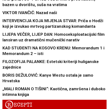
bazen u dvorištu, suša na vratima
VIKTOR IVANČIĆ: Nazad naši
INTERVENCIJA KOJA MIJENJA STVAR: Priča o Hodži
koji je izvukao mrtvog partizanskog komandanta
LIJEPA VEČER, LIJEP DAN: Homoseksploatacijski film
lansiran uz dramatični mučenički narativ
KAD STUDENTI NA KOSOVO KRENU: Memorandum 1 i
Memorandum 2 – isti
FILOZOFIJA PALANKE: Estetski kriteriji huliganske
zajednice
BORIS DEŽULOVIĆ: Kanye Westu ostala je samo
Hrvatska
„MALI ROMAN O TIŠINI“: Kaotična, zamršena i duboko
intimna knjiga
R
ECEPTI