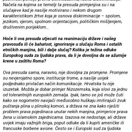
Načela na kojima se temelji ta presuda primjenjiva su i na
slučajeve kad je nasilje motivirano i nekom drugom
karakteristikom žrtve koja je osnova diskriminacije – spolom,
jezikom, vjerom, spolnom orijentacijom, političkim mišljenjem,
društvenim porijeklom…
Hoće li ova presuda utjecati na reanimaciju države i našeg
pravosuđa ili će bahatost, ignoriranje u slučaju Roma i ostalih
etničkih manjina, bili i dalje slučaj? Kolika je težina odluke
Europskog suda za ljudska prava, da li je dovoljna da se ažurnije
krene u zaštitu Roma?
Ova presuda sama, naravno, nije dovoljna za promjene. Promjene
su nevjerojatno spore, institucije trome, a nasilje uvijek
podjednako privlačan način komunikacije. Hrvatska tu nije
izuzetak. Možda je dobar primjer Nizozemska, koja slovi za jednu
od tolerantnijih europskih zemalja. Ipak, tamo se još može čuti
kako se nogometni navijači međusobno huškaju imitirajući zvuk
puštanja plina u plinskoj komori, a država ne zna kako riješiti
problem prava pojedinaca unutar nekih manjina, primjerice prava
žena u islamskim zajednicama. Izazova ne nedostaje, ali države
uvijek imaju važnijih briga, poput odluke da li kupiti američke ili
francuske borbene avione.
Često se i Europski sud za ljudska