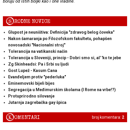
boluju od istih boljki kao i one vladine.
S
RODNE NOVICE
Glupost je neuništiva: Definicija "zdravog belog čoveka"
Nakon šamaranja po Filozofskom fakultetu, pohapšen
novosadski "Nacionalni stroj"
Tolerancija na vatikanski način
Tolerancija u Sloveniji, princip - Dobri smo si, al' 'ko te jebe
Zg Skinheadsi: Pa i Srbi su ljudi
Gost Lupež - Kasum Cana
Evanđeljem protiv "pederluka"
Eminemovski bijeli bijes
Segregacija u Međimurskim školama (I Rome na vrbe!?)
Protuprirodno silovanje
Jutarnja zagrebačka gay špica
K
OMENTARI
broj komentara:
2