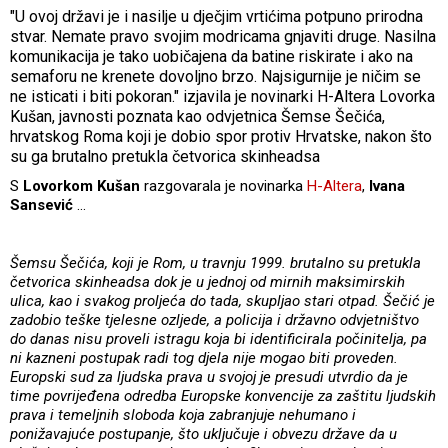
"U ovoj državi je i nasilje u dječjim vrtićima potpuno prirodna
stvar. Nemate pravo svojim modricama gnjaviti druge. Nasilna
komunikacija je tako uobičajena da batine riskirate i ako na
semaforu ne krenete dovoljno brzo. Najsigurnije je ničim se
ne isticati i biti pokoran." izjavila je novinarki H-Altera Lovorka
Kušan, javnosti poznata kao odvjetnica Šemse Šečića,
hrvatskog Roma koji je dobio spor protiv Hrvatske, nakon što
su ga brutalno pretukla četvorica skinheadsa
S
Lovorkom Kušan
razgovarala je novinarka
H-Altera
,
Ivana
Sansević
...
Šemsu Šečića, koji je Rom, u travnju 1999. brutalno su pretukla
četvorica skinheadsa dok je u jednoj od mirnih maksimirskih
ulica, kao i svakog proljeća do tada, skupljao stari otpad. Šečić je
zadobio teške tjelesne ozljede, a policija i državno odvjetništvo
do danas nisu proveli istragu koja bi identificirala počinitelja, pa
ni kazneni postupak radi tog djela nije mogao biti proveden.
Europski sud za ljudska prava u svojoj je presudi utvrdio da je
time povrijeđena odredba Europske konvencije za zaštitu ljudskih
prava i temeljnih sloboda koja zabranjuje nehumano i
ponižavajuće postupanje, što uključuje i obvezu države da u