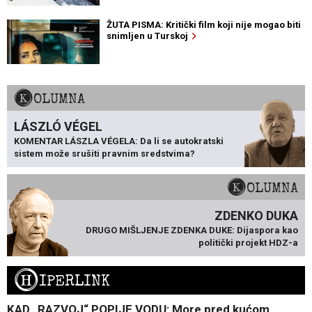
ŽUTA PISMA: Kritički film koji nije mogao biti
snimljen u Turskoj
KOLUMNA
LÁSZLÓ VÉGEL
KOMENTAR LÁSZLA VÉGELA: Da li se autokratski
sistem može srušiti pravnim sredstvima?
KOLUMNA
ZDENKO DUKA
DRUGO MIŠLJENJE ZDENKA DUKE: Dijaspora kao
politički projekt HDZ-a
H
IPERLINK
KAD „RAZVOJ“ POPIJE VODU: More pred kućom,