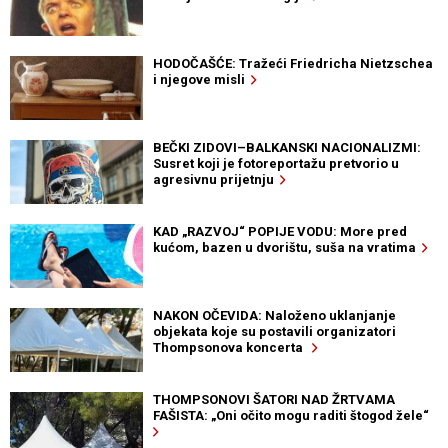
HODOČAŠĆE: Tražeći Friedricha Nietzschea
i njegove misli
BEČKI ZIDOVI–BALKANSKI NACIONALIZMI:
Susret koji je fotoreportažu pretvorio u
agresivnu prijetnju
KAD „RAZVOJ“ POPIJE VODU: More pred
kućom, bazen u dvorištu, suša na vratima
NAKON OČEVIDA: Naloženo uklanjanje
objekata koje su postavili organizatori
Thompsonova koncerta
THOMPSONOVI ŠATORI NAD ŽRTVAMA
FAŠISTA: „Oni očito mogu raditi štogod žele“