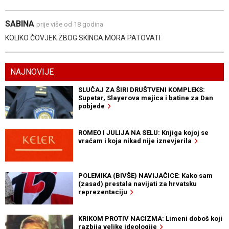
SABINA
prije više od 18 godina
KOLIKO ČOVJEK ZBOG SKINCA MORA PATOVATI
NAJNOVIJE
SLUČAJ ZA ŠIRI DRUŠTVENI KOMPLEKS:
Supetar, Slayerova majica i batine za Dan
pobjede
ROMEO I JULIJA NA SELU: Knjiga kojoj se
vraćam i koja nikad nije iznevjerila
POLEMIKA (BIVŠE) NAVIJAČICE: Kako sam
(zasad) prestala navijati za hrvatsku
reprezentaciju
KRIKOM PROTIV NACIZMA: Limeni doboš koji
razbija velike ideologije