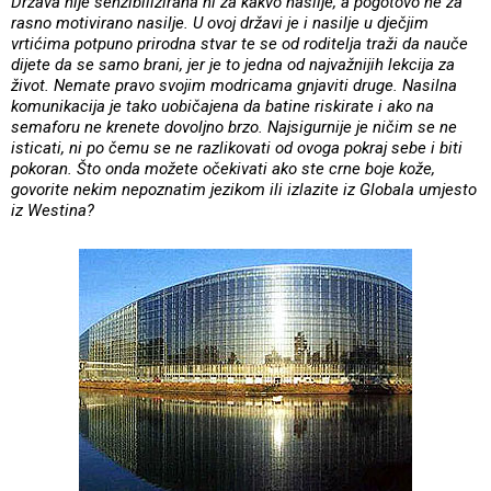
Država nije senzibilizirana ni za kakvo nasilje, a pogotovo ne za
rasno motivirano nasilje. U ovoj državi je i nasilje u dječjim
vrtićima potpuno prirodna stvar te se od roditelja traži da nauče
dijete da se samo brani, jer je to jedna od najvažnijih lekcija za
život. Nemate pravo svojim modricama gnjaviti druge. Nasilna
komunikacija je tako uobičajena da batine riskirate i ako na
semaforu ne krenete dovoljno brzo. Najsigurnije je ničim se ne
isticati, ni po čemu se ne razlikovati od ovoga pokraj sebe i biti
pokoran. Što onda možete očekivati ako ste crne boje kože,
govorite nekim nepoznatim jezikom ili izlazite iz Globala umjesto
iz Westina?