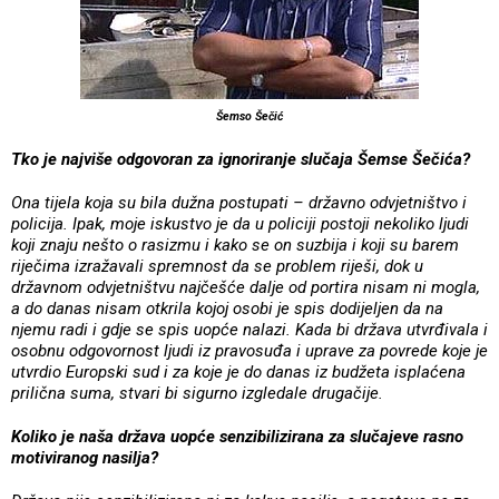
Šemso Šečić
Tko je najviše odgovoran za ignoriranje slučaja Šemse Šečića?
Ona tijela koja su bila dužna postupati – državno odvjetništvo i
policija. Ipak, moje iskustvo je da u policiji postoji nekoliko ljudi
koji znaju nešto o rasizmu i kako se on suzbija i koji su barem
riječima izražavali spremnost da se problem riješi, dok u
državnom odvjetništvu najčešće dalje od portira nisam ni mogla,
a do danas nisam otkrila kojoj osobi je spis dodijeljen da na
njemu radi i gdje se spis uopće nalazi. Kada bi država utvrđivala i
osobnu odgovornost ljudi iz pravosuđa i uprave za povrede koje je
utvrdio Europski sud i za koje je do danas iz budžeta isplaćena
prilična suma, stvari bi sigurno izgledale drugačije.
Koliko je naša država uopće senzibilizirana za slučajeve rasno
motiviranog nasilja?