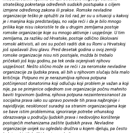
strateškog pokretanja određenih sudskih postupaka s ciljem
izmjene određenog zakona ili prakse.
Romske nevladine
organizacije teško je optužiti za loš rad, jer su u situaciji u kakvoj
je i manjina koju predstavljaju, no valja reći i da je bilo mnogo
prilika koje nisu iskoristile te da u drugim zemljama postoje
romske organizacije koje su mnogo aktivnije i uspješnije. U tim
zemljama, za razliku od Hrvatske, postoje odlično školovani
romski aktivisti, ali oni su počeli raditi dok su Romi u Hrvatskoj
još spašavali živu glavu. Pred desetak godina u ovoj zemlji
romske organizacije nisu niti postojale, možda bi trebalo
pričekati još koju godinu, pa tek onda ocjenjivati njihovu
uspješnost. Nešto slično može se reći i za neromske nevladine
organizacije za ljudska prava, ali bih u njihovom slučaju bila malo
kritičnija. Potpuno mi je nerazumljiva njihova potpuna
potčinjenost donatorima koji odlučuju koji problem je važan a koji
nije, pa se primjerice odjednom sve organizacije počnu mahnito
baviti trgovinom ljudima; njihova potpuna nezainteresiranost za
socijalna prava iako su upravo povrede tih prava najbrojnije i
najvidljivije; nesklonost suradnji sa stranim organizacijama koje
se bave istim problemima; ignoriranje potrebe vrhunskog
obrazovanja u području ljudskih prava i nedovoljno korištenje
postojećih mehanizama zaštite ljudskih prava. Nevladine
organizacije uvijek su ogledalo društva u kojem djeluju, pa često