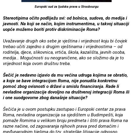
Europski sud za ljudska prava u Strasbourgu
Stereotipima očito podliježu svi: od bolnica, sudova, do medija i
javnosti. Na koji se način, kojim instrumentima, u takvoj situaciji
uopće možemo boriti protiv diskriminacije Roma?
Uvažavanje drugih oko sebe je vještina i vrijednost koju bi čovjek
trebao učiti zajedno s drugim vještinama i vrijednostima – od
roditelja, djece, slikovnica, vrtića, škola, kazališta, javnih osoba,
medija… Mogućnosti su neograničene, ako se složimo da je to
vrijednost koja ovom društvu treba.
Šečić je nedavno izjavio da mu većina udruga kojima se obratio,
a koje se bave integracijom Roma, nije ponudila konkretnu
pomoć zbog ovisnosti o državi u smislu financiranja. Rade li
nevladine organizacije dovoljno na društvenoj integraciji Roma ili
i one suodgovorne zbog današnje situacije?
Šečića je u ovom postupku zastupao i Europski centar za prava
Roma, nevladina organizacija sa sjedištem u Budimpešti, koja
pomaže Romima u velikom broju predmeta i štiti prava Roma na
razne načine, od zagovaranja njihovih prava pred domaćim i
međunarodnim tijelima do tzv. strateške litigacije odnosno