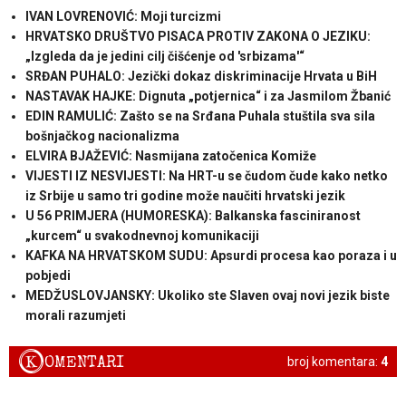
IVAN LOVRENOVIĆ: Moji turcizmi
HRVATSKO DRUŠTVO PISACA PROTIV ZAKONA O JEZIKU:
„Izgleda da je jedini cilj čišćenje od 'srbizama'“
SRĐAN PUHALO: Jezički dokaz diskriminacije Hrvata u BiH
NASTAVAK HAJKE: Dignuta „potjernica“ i za Jasmilom Žbanić
EDIN RAMULIĆ: Zašto se na Srđana Puhala stuštila sva sila
bošnjačkog nacionalizma
ELVIRA BJAŽEVIĆ: Nasmijana zatočenica Komiže
VIJESTI IZ NESVIJESTI: Na HRT-u se čudom čude kako netko
iz Srbije u samo tri godine može naučiti hrvatski jezik
U 56 PRIMJERA (HUMORESKA): Balkanska fasciniranost
„kurcem“ u svakodnevnoj komunikaciji
KAFKA NA HRVATSKOM SUDU: Apsurdi procesa kao poraza i u
pobjedi
MEDŽUSLOVJANSKY: Ukoliko ste Slaven ovaj novi jezik biste
morali razumjeti
K
OMENTARI
broj komentara:
4