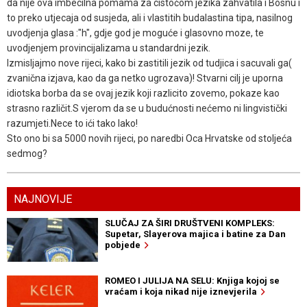
da nije ova imbecilna pomama za cistoćom jezika zahvatila i Bosnu i
to preko utjecaja od susjeda, ali i vlastitih budalastina tipa, nasilnog
uvodjenja glasa :"h", gdje god je moguće i glasovno moze, te
uvodjenjem provincijalizama u standardni jezik.
Izmisljajmo nove rijeci, kako bi zastitili jezik od tudjica i sacuvali ga(
zvanična izjava, kao da ga netko ugrozava)! Stvarni cilj je uporna
idiotska borba da se ovaj jezik koji razlicito zovemo, pokaze kao
strasno različit.S vjerom da se u budućnosti nećemo ni lingvistički
razumjeti.Nece to ići tako lako!
Sto ono bi sa 5000 novih rijeci, po naredbi Oca Hrvatske od stoljeća
sedmog?
NAJNOVIJE
SLUČAJ ZA ŠIRI DRUŠTVENI KOMPLEKS:
Supetar, Slayerova majica i batine za Dan
pobjede
ROMEO I JULIJA NA SELU: Knjiga kojoj se
vraćam i koja nikad nije iznevjerila