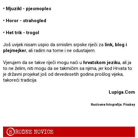
•
Mjuzikl - pjesmoples
•
Horor - strahogled
•
Het trik - trogol
Još uvijek nisam uspio da smislim srpske riječi za
link, blog i
plejmejker
, ali radim na tome i ne odustajem.
Vjerujem da se takve riječi mogu naći u
hrvatskom jeziku
, ali ja
to ne želim, niti mogu da se takmičim sa njima, jer kod Hrvata to
je državni projekat još od devedesetih godina prošlog vijeka,
takoreći tradicija.
Lupiga.Com
Naslovna fotografija: Pixabay
S
RODNE NOVICE