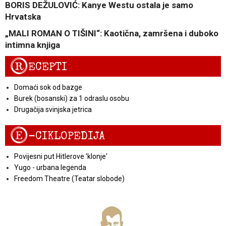
BORIS DEŽULOVIĆ: Kanye Westu ostala je samo
Hrvatska
„MALI ROMAN O TIŠINI“: Kaotična, zamršena i duboko
intimna knjiga
R
ECEPTI
Domaći sok od bazge
Burek (bosanski) za 1 odraslu osobu
Drugačija svinjska jetrica
E
-CIKLOPEDIJA
Povijesni put Hitlerove 'klonje'
Yugo - urbana legenda
Freedom Theatre (Teatar slobode)