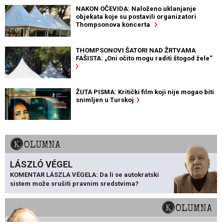
NAKON OČEVIDA: Naloženo uklanjanje
objekata koje su postavili organizatori
Thompsonova koncerta
THOMPSONOVI ŠATORI NAD ŽRTVAMA
FAŠISTA: „Oni očito mogu raditi štogod žele“
ŽUTA PISMA: Kritički film koji nije mogao biti
snimljen u Turskoj
KOLUMNA
LÁSZLÓ VÉGEL
KOMENTAR LÁSZLA VÉGELA: Da li se autokratski
sistem može srušiti pravnim sredstvima?
KOLUMNA