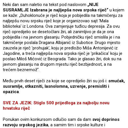
Neki dan sam naletio na tekst pod naslovom
„NIJE
SUSRAMLJE Izabrana je najljepša nova srpska riječ“
u kojem
se kaže: „Duhoklonuće je riječ koja je pobijedila na takmičenju za
najljepšu novu srpsku riječ koje je organizovao sajt 'Mala
biblioteka' iz Londona. Ova zamjenjuje tuđicu depresija. Za ovu
riječ opredijelio se desetočlani žiri, ali zanimljivo je da je ona
pobijedila i na javnom glasanju. Pobjedničku riječ smislila je i na
takmičenje poslala Dragana Albijanić iz Subotice. Drugo mjesto
zauzela je riječ 'prohujak', koju je predložio Miša Antonijević iz
Jagodine, a treća najljepša nova srpska riječ je 'prikačica' koju je
poslao Miloš Mićović iz Beograda. Tako je glasao žiri, dok su na
javnom glasanju na drugom mjestu riječ bezbjednost, a na
trećem beznemož“.
Među prvih deset riječi za koje se opredijelio žiri su još i:
smućak,
susramlje, otkazniti, lasnolomna, uzrenje, premisliti i
opazica
.
SVE ZA JEZIK: Stiglo 500 prijedloga za najbolju novu
hrvatsku riječ
Ponukan ovim konkursom odlučio sam da dam
svoj doprinos
razvoju srpskog jezika
, a samim tim i srpske kulture i