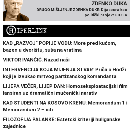
ZDENKO DUKA
DRUGO MIŠLJENJE ZDENKA DUKE: Dijaspora kao
politički projekt HDZ-a
H
IPERLINK
KAD „RAZVOJ“ POPIJE VODU: More pred kućom,
bazen u dvorištu, suša na vratima
VIKTOR IVANČIĆ: Nazad naši
INTERVENCIJA KOJA MIJENJA STVAR: Priča o Hodži
koji je izvukao mrtvog partizanskog komandanta
LIJEPA VEČER, LIJEP DAN: Homoseksploatacijski film
lansiran uz dramatični mučenički narativ
KAD STUDENTI NA KOSOVO KRENU: Memorandum 1 i
Memorandum 2 – isti
FILOZOFIJA PALANKE: Estetski kriteriji huliganske
zajednice