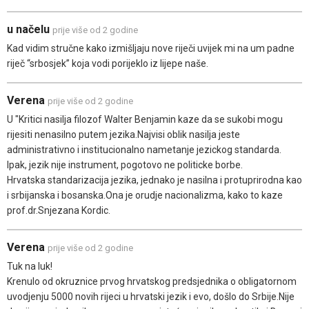
u načelu
prije više od 2 godine
Kad vidim stručne kako izmišljaju nove riječi uvijek mi na um padne
riječ “srbosjek” koja vodi porijeklo iz lijepe naše.
Verena
prije više od 2 godine
U "Kritici nasilja filozof Walter Benjamin kaze da se sukobi mogu
rijesiti nenasilno putem jezika.Najvisi oblik nasilja jeste
administrativno i institucionalno nametanje jezickog standarda.
Ipak, jezik nije instrument, pogotovo ne politicke borbe.
Hrvatska standarizacija jezika, jednako je nasilna i protuprirodna kao
i srbijanska i bosanska.Ona je orudje nacionalizma, kako to kaze
prof.dr.Snjezana Kordic.
Verena
prije više od 2 godine
Tuk na luk!
Krenulo od okruznice prvog hrvatskog predsjednika o obligatornom
uvodjenju 5000 novih rijeci u hrvatski jezik i evo, došlo do Srbije.Nije