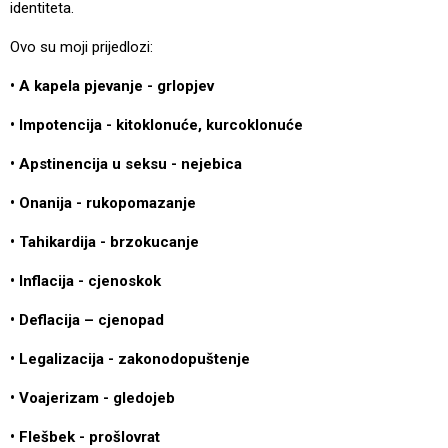
identiteta.
Ovo su moji prijedlozi:
•
A kapela pjevanje - grlopjev
•
Impotencija - kitoklonuće, kurcoklonuće
•
Apstinencija u seksu - nejebica
•
Onanija - rukopomazanje
•
Tahikardija - brzokucanje
•
Inflacija - cjenoskok
•
Deflacija – cjenopad
•
Legalizacija - zakonodopuštenje
•
Voajerizam - gledojeb
•
Flešbek - prošlovrat