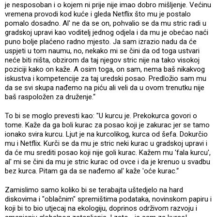
je nesposoban i o kojem ni prije nije imao dobro mišljenje. Većinu
vremena provodi kod kuće i gleda Netflix što mu je postalo
pomalo dosadno. Al' ne da se on, pohvalio se da mu stric radi u
gradskoj upravi kao voditelj jednog odjela i da mu je obećao naći
puno bolje plaćeno radno mjesto. Ja sam izrazio nadu da će
uspjeti u tom naumu, no, nekako mi se čini da od toga ustvari
neće biti ništa, obzirom da taj njegov stric nije na tako visokoj
poziciji kako on kaže. A osim toga, on sam, nema baš nikakvog
iskustva i kompetencije za taj uredski posao. Predložio sam mu
da se svi skupa nađemo na piću ali veli da u ovom trenutku nije
baš raspoložen za druženje.“
To bi se moglo prevesti kao: "U kurcu je. Prekokurca govori o
tome. Kaže da ga boli kurac za posao koji je zakurac jer se tamo
ionako svira kurcu. Ljut je na kurcolikog, kurca od šefa. Dokurčio
mu i Netflix. Kurči se da mu je stric neki kurac u gradskoj upravi i
da će mu srediti posao koji nije goli kurac. Kažem mu 'fala kurcu',
al' mi se čini da mu je stric kurac od ovce i da je krenuo u svadbu
bez kurca. Pitam ga da se nađemo al' kaže 'oće kurac.“
Zamislimo samo koliko bi se terabajta uštedjelo na hard
diskovima i "oblačnim" spremištima podataka, novinskom papiru i
koji bi to bio utjecaj na ekologiju, doprinos održivom razvoju i