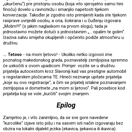
„ukurčenu“) pre pristojnu osobu (koja vrlo vjerojatno samo hini
finoću) dovelo u ravnotežu i smanjilo napetosti tijekom
konverzacije. Također je zgodno isto primijeniti kada ste tijekom
rasprave uvrijedili osobu, a ona, šokirana i u čuđenju izgovara
„Molim!!!“ (s jakim naglaskom na prvom slogu), tada je
jednostavno možete dotući s jednostavnim „… opalim te golim“.
Izaziva salvu smijeha okupljenih i općenito podiže atmosferu u
društvu.
… Tetovo
- na mom ljetovo! - Ukoliko netko izgovori ime
poznatog makedonskog grada, poznavatelji zemljopisa spremno
će uskočiti s ovom upadicom. Primjer: vozite se u društvu
prijatelja autocestom kroz Slavoniji kad vas prestigne automobil
s registarskim pločicama TE. Hineći neznanje upitate prijatelja
„koje su ovo registracije“, a čim se prijatelj istakne poznavanjem
zemljopisa vi dometnete „na mom si ljetovo“. Pali posebice kod
prijatelja koji se vole „kurčiti“ svojim znanjem.
Epilog
Zamjetno je, i vrlo zanimljivo, da se sve gore navedene
"kurcolike" izjave isto pišu i na sasvim isti način izgovaraju bez
obzira na lokalni dijalekt jezika (ekavica, ijekavica ili ikavica).