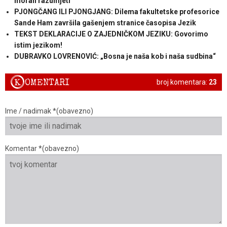
morali razumjeti
PJONGČANG ILI PJONGJANG: Dilema fakultetske profesorice
Sande Ham završila gašenjem stranice časopisa Jezik
TEKST DEKLARACIJE O ZAJEDNIČKOM JEZIKU: Govorimo
istim jezikom!
DUBRAVKO LOVRENOVIĆ: „Bosna je naša kob i naša sudbina“
K
OMENTARI
broj komentara:
23
Ime / nadimak *(obavezno)
Komentar *(obavezno)