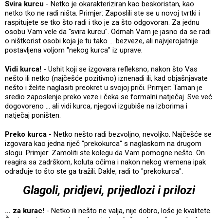
Svira kurcu
- Netko je okarakteriziran kao beskoristan, kao
netko tko ne radi ništa. Primjer: Zaposlili ste se u novoj tvrtki i
raspitujete se tko što radi i tko je za što odgovoran. Za jednu
osobu Vam vele da "svira kurcu". Odmah Vam je jasno da se radi
o ništkorist osobi koja je tu tako ... bezveze, ali najvjerojatnije
postavljena voljom "nekog kurca" iz uprave.
Vidi kurca!
- Ushit koji se izgovara refleksno, nakon što Vas
nešto ili netko (najčešće pozitivno) iznenadi ili, kad objašnjavate
nešto i želite naglasiti preokret u svojoj priči. Primjer: Taman je
sredio zaposlenje preko veze i čeka se formalni natječaj. Sve već
dogovoreno ... ali vidi kurca, njegovi izgubiše na izborima i
natječaj poništen.
Preko kurca
- Netko nešto radi bezvoljno, nevoljko. Najčešće se
izgovara kao jedna riječ "prekokurca" s naglaskom na drugom
slogu. Primjer: Zamoliti ste kolegu da Vam pomogne nešto. On
reagira sa zadrškom, koluta očima i nakon nekog vremena ipak
odrađuje to što ste ga tražili. Dakle, radi to "prekokurca".
Glagoli, pridjevi, prijedlozi i prilozi
… za kurac!
- Netko ili nešto ne valja, nije dobro, loše je kvalitete.