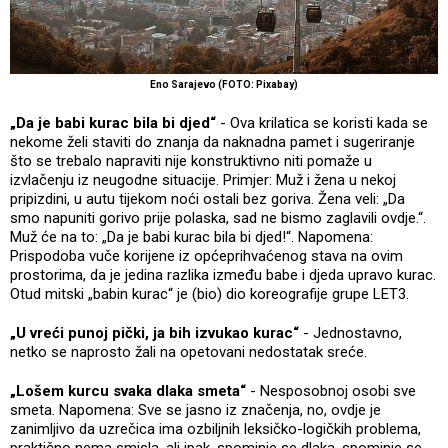
Eno Sarajevo (FOTO: Pixabay)
„Da je babi kurac bila bi djed“
- Ova krilatica se koristi kada se
nekome želi staviti do znanja da naknadna pamet i sugeriranje
što se trebalo napraviti nije konstruktivno niti pomaže u
izvlačenju iz neugodne situacije. Primjer: Muž i žena u nekoj
pripizdini, u autu tijekom noći ostali bez goriva. Žena veli: „Da
smo napuniti gorivo prije polaska, sad ne bismo zaglavili ovdje.“.
Muž će na to: „Da je babi kurac bila bi djed!“. Napomena:
Prispodoba vuče korijene iz općeprihvaćenog stava na ovim
prostorima, da je jedina razlika između babe i djeda upravo kurac.
Otud mitski „babin kurac“ je (bio) dio koreografije grupe LET3.
„U vreći punoj pički, ja bih izvukao kurac“
- Jednostavno,
netko se naprosto žali na opetovani nedostatak sreće.
„Lošem kurcu svaka dlaka smeta“
- Nesposobnoj osobi sve
smeta. Napomena: Sve se jasno iz značenja, no, ovdje je
zanimljivo da uzrečica ima ozbiljnih leksičko-logičkih problema,