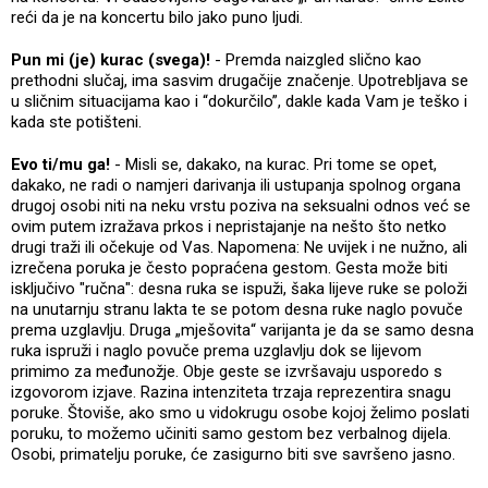
reći da je na koncertu bilo jako puno ljudi.
Pun mi (je) kurac (svega)!
- Premda naizgled slično kao
prethodni slučaj, ima sasvim drugačije značenje. Upotrebljava se
u sličnim situacijama kao i “dokurčilo”, dakle kada Vam je teško i
kada ste potišteni.
Evo ti/mu ga!
- Misli se, dakako, na kurac. Pri tome se opet,
dakako, ne radi o namjeri darivanja ili ustupanja spolnog organa
drugoj osobi niti na neku vrstu poziva na seksualni odnos već se
ovim putem izražava prkos i nepristajanje na nešto što netko
drugi traži ili očekuje od Vas. Napomena: Ne uvijek i ne nužno, ali
izrečena poruka je često popraćena gestom. Gesta može biti
isključivo "ručna": desna ruka se ispuži, šaka lijeve ruke se položi
na unutarnju stranu lakta te se potom desna ruke naglo povuče
prema uzglavlju. Druga „mješovita“ varijanta je da se samo desna
ruka ispruži i naglo povuče prema uzglavlju dok se lijevom
primimo za međunožje. Obje geste se izvršavaju usporedo s
izgovorom izjave. Razina intenziteta trzaja reprezentira snagu
poruke. Štoviše, ako smo u vidokrugu osobe kojoj želimo poslati
poruku, to možemo učiniti samo gestom bez verbalnog dijela.
Osobi, primatelju poruke, će zasigurno biti sve savršeno jasno.