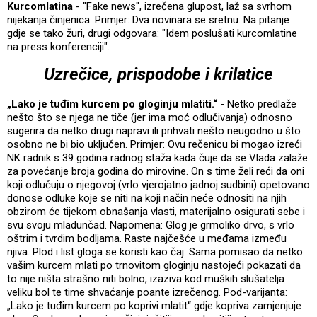
Kurcomlatina
- "Fake news", izrečena glupost, laž sa svrhom
nijekanja činjenica. Primjer: Dva novinara se sretnu. Na pitanje
gdje se tako žuri, drugi odgovara: "Idem poslušati kurcomlatine
na press konferenciji".
Uzrečice, prispodobe i krilatice
„Lako je tuđim kurcem po gloginju mlatiti.“
- Netko predlaže
nešto što se njega ne tiče (jer ima moć odlučivanja) odnosno
sugerira da netko drugi napravi ili prihvati nešto neugodno u što
osobno ne bi bio uključen. Primjer: Ovu rečenicu bi mogao izreći
NK radnik s 39 godina radnog staža kada čuje da se Vlada zalaže
za povećanje broja godina do mirovine. On s time želi reći da oni
koji odlučuju o njegovoj (vrlo vjerojatno jadnoj sudbini) opetovano
donose odluke koje se niti na koji način neće odnositi na njih
obzirom će tijekom obnašanja vlasti, materijalno osigurati sebe i
svu svoju mladunčad. Napomena: Glog je grmoliko drvo, s vrlo
oštrim i tvrdim bodljama. Raste najčešće u međama između
njiva. Plod i list gloga se koristi kao čaj. Sama pomisao da netko
vašim kurcem mlati po trnovitom gloginju nastojeći pokazati da
to nije ništa strašno niti bolno, izaziva kod muških slušatelja
veliku bol te time shvaćanje poante izrečenog. Pod-varijanta:
„Lako je tuđim kurcem po koprivi mlatit“ gdje kopriva zamjenjuje