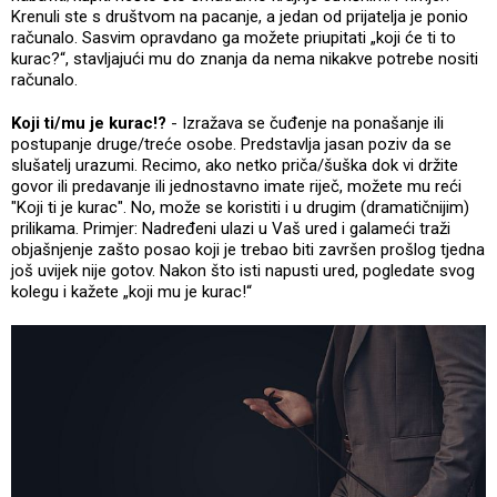
Krenuli ste s društvom na pacanje, a jedan od prijatelja je ponio
računalo. Sasvim opravdano ga možete priupitati „koji će ti to
kurac?“, stavljajući mu do znanja da nema nikakve potrebe nositi
računalo.
Koji ti/mu je kurac!?
- Izražava se čuđenje na ponašanje ili
postupanje druge/treće osobe. Predstavlja jasan poziv da se
slušatelj urazumi. Recimo, ako netko priča/šuška dok vi držite
govor ili predavanje ili jednostavno imate riječ, možete mu reći
"Koji ti je kurac". No, može se koristiti i u drugim (dramatičnijim)
prilikama. Primjer: Nadređeni ulazi u Vaš ured i galameći traži
objašnjenje zašto posao koji je trebao biti završen prošlog tjedna
još uvijek nije gotov. Nakon što isti napusti ured, pogledate svog
kolegu i kažete „koji mu je kurac!“