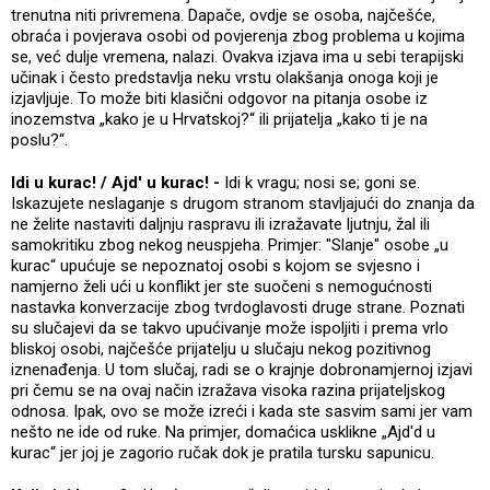
trenutna niti privremena. Dapače, ovdje se osoba, najčešće,
obraća i povjerava osobi od povjerenja zbog problema u kojima
se, već dulje vremena, nalazi. Ovakva izjava ima u sebi terapijski
učinak i često predstavlja neku vrstu olakšanja onoga koji je
izjavljuje. To može biti klasični odgovor na pitanja osobe iz
inozemstva „kako je u Hrvatskoj?“ ili prijatelja „kako ti je na
poslu?“.
Idi u kurac! / Ajd' u kurac! -
Idi k vragu; nosi se; goni se.
Iskazujete neslaganje s drugom stranom stavljajući do znanja da
ne želite nastaviti daljnju raspravu ili izražavate ljutnju, žal ili
samokritiku zbog nekog neuspjeha. Primjer: "Slanje" osobe „u
kurac“ upućuje se nepoznatoj osobi s kojom se svjesno i
namjerno želi ući u konflikt jer ste suočeni s nemogućnosti
nastavka konverzacije zbog tvrdoglavosti druge strane. Poznati
su slučajevi da se takvo upućivanje može ispoljiti i prema vrlo
bliskoj osobi, najčešće prijatelju u slučaju nekog pozitivnog
iznenađenja. U tom slučaj, radi se o krajnje dobronamjernoj izjavi
pri čemu se na ovaj način izražava visoka razina prijateljskog
odnosa. Ipak, ovo se može izreći i kada ste sasvim sami jer vam
nešto ne ide od ruke. Na primjer, domaćica usklikne „Ajd'd u
kurac“ jer joj je zagorio ručak dok je pratila tursku sapunicu.