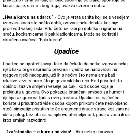
praktično nema smisla, ali ipak, spominje se dlaka, spominje se
kurac, pa je, samo zbog toga, ovakva uzrečica dobra.
„Hvala kurcu na udarcu“
- Ovo je vrsta ushita koji se s veseljem
izgovara kada ste nešto dobili, ostvarili neki dobitak koji nije
proizvod vašeg rada. Vrlo četo se rabi pri dobitku u igrama na
sreću, kockarnicama ili pak kladionicama. Može se koristiti i
skraćena iniačica: "Fala kurcu!".
Upadice
Upadice se upotrebljavaju tako da čekate da netko izgovori neku
riječ kako bi ga naprasno prekinuli i vješto se nadovezali na
njegove riječi nadopunjujući ih s nečim što nema ama baš
nikakve veze s onim što je govornik htio reći. Kod prisutnih to
obično izaziva smijeh i veselje pa čak i kod osobe koja je
prekinuta u govoru. Ovo pokazuje istančani smisao za humor i
dječju razigranost ljudi s ovih prostora. Upadice se najčešće
koriste u prisutnosti više osoba kojom prilikom ćete nedvojbeno
steći simpatije prisutnih te će argumenti druge strane koji vam ne
idu u prilog, bez obzira na njihovu utemeljenost, pasti u vodu ili se
kroz smijeh razvodniti.
…(za/s)mislio – o kurcu mi visio!
- Ako netko izgovara