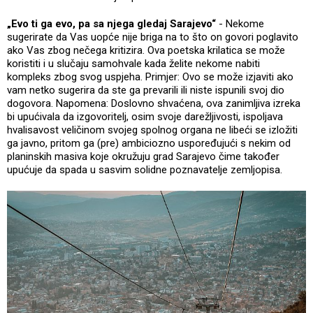
„Evo ti ga evo, pa sa njega gledaj Sarajevo“
- Nekome
sugerirate da Vas uopće nije briga na to što on govori poglavito
ako Vas zbog nečega kritizira. Ova poetska krilatica se može
koristiti i u slučaju samohvale kada želite nekome nabiti
kompleks zbog svog uspjeha. Primjer: Ovo se može izjaviti ako
vam netko sugerira da ste ga prevarili ili niste ispunili svoj dio
dogovora. Napomena: Doslovno shvaćena, ova zanimljiva izreka
bi upućivala da izgovoritelj, osim svoje darežljivosti, ispoljava
hvalisavost veličinom svojeg spolnog organa ne libeći se izložiti
ga javno, pritom ga (pre) ambiciozno uspoređujući s nekim od
planinskih masiva koje okružuju grad Sarajevo čime također
upućuje da spada u sasvim solidne poznavatelje zemljopisa.