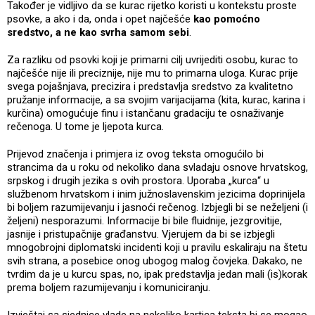
Također je vidljivo da se kurac rijetko koristi u kontekstu proste
psovke, a ako i da, onda i opet najčešće
kao pomoćno
sredstvo, a ne kao svrha samom sebi
.
Za razliku od psovki koji je primarni cilj uvrijediti osobu, kurac to
najčešće nije ili preciznije, nije mu to primarna uloga. Kurac prije
svega pojašnjava, precizira i predstavlja sredstvo za kvalitetno
pružanje informacije, a sa svojim varijacijama (kita, kurac, karina i
kurčina) omogućuje finu i istančanu gradaciju te osnaživanje
rečenoga. U tome je ljepota kurca.
Prijevod značenja i primjera iz ovog teksta omogućilo bi
strancima da u roku od nekoliko dana svladaju osnove hrvatskog,
srpskog i drugih jezika s ovih prostora. Uporaba „kurca“ u
službenom hrvatskom i inim južnoslavenskim jezicima doprinijela
bi boljem razumijevanju i jasnoći rečenog. Izbjegli bi se neželjeni (i
željeni) nesporazumi. Informacije bi bile fluidnije, jezgrovitije,
jasnije i pristupačnije građanstvu. Vjerujem da bi se izbjegli
mnogobrojni diplomatski incidenti koji u pravilu eskaliraju na štetu
svih strana, a posebice onog ubogog malog čovjeka. Dakako, ne
tvrdim da je u kurcu spas, no, ipak predstavlja jedan mali (is)korak
prema boljem razumijevanju i komuniciranju.
Izvještaj sa sjednice vlade na nekoliko kartica teksta bi se mogao