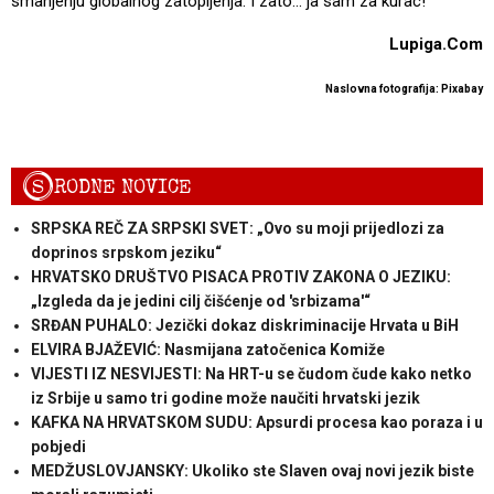
smanjenju globalnog zatopljenja. I zato... ja sam za kurac!
Lupiga.Com
Naslovna fotografija: Pixabay
S
RODNE NOVICE
SRPSKA REČ ZA SRPSKI SVET: „Ovo su moji prijedlozi za
doprinos srpskom jeziku“
HRVATSKO DRUŠTVO PISACA PROTIV ZAKONA O JEZIKU:
„Izgleda da je jedini cilj čišćenje od 'srbizama'“
SRĐAN PUHALO: Jezički dokaz diskriminacije Hrvata u BiH
ELVIRA BJAŽEVIĆ: Nasmijana zatočenica Komiže
VIJESTI IZ NESVIJESTI: Na HRT-u se čudom čude kako netko
iz Srbije u samo tri godine može naučiti hrvatski jezik
KAFKA NA HRVATSKOM SUDU: Apsurdi procesa kao poraza i u
pobjedi
MEDŽUSLOVJANSKY: Ukoliko ste Slaven ovaj novi jezik biste