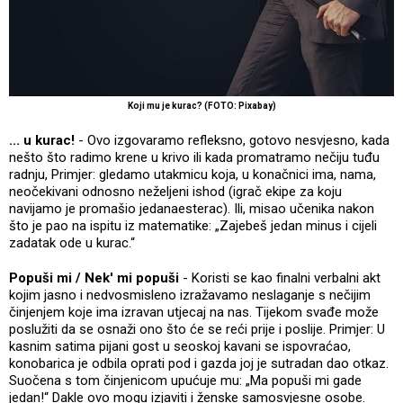
Koji mu je kurac? (FOTO: Pixabay)
... u kurac!
- Ovo izgovaramo refleksno, gotovo nesvjesno, kada
nešto što radimo krene u krivo ili kada promatramo nečiju tuđu
radnju, Primjer: gledamo utakmicu koja, u konačnici ima, nama,
neočekivani odnosno neželjeni ishod (igrač ekipe za koju
navijamo je promašio jedanaesterac). Ili, misao učenika nakon
što je pao na ispitu iz matematike: „Zajebeš jedan minus i cijeli
zadatak ode u kurac.“
Popuši mi / Nek' mi popuši
- Koristi se kao finalni verbalni akt
kojim jasno i nedvosmisleno izražavamo neslaganje s nečijim
činjenjem koje ima izravan utjecaj na nas. Tijekom svađe može
poslužiti da se osnaži ono što će se reći prije i poslije. Primjer: U
kasnim satima pijani gost u seoskoj kavani se ispovraćao,
konobarica je odbila oprati pod i gazda joj je sutradan dao otkaz.
Suočena s tom činjenicom upućuje mu: „Ma popuši mi gade
jedan!“ Dakle ovo mogu izjaviti i ženske samosvjesne osobe.