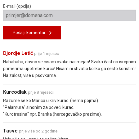
E-mail (opcija)
Pošalji komentar
Djordje Letić
prije 1 mjesec
Hahahaha, davno se nisam ovako nasmejao! Svaka čast na isrcpnim
primerima upotrebe kurca! Nisam ni shvatio koliko ga često koristim!
Na zalost, vise u psovkama.
Kurcodlak
prije 8 mjeseci
Razume se ko Marica u kriv kurac. (nema pojma).
"Palamura" sinonim za poveći kurac.
"Kurotresina" npr. Branka (hercegovačko prezime).
Tasve
prije više od 2 godine