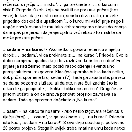
rečenicu s riječju: „ ... mislio.“, vi ga prekinete s: „... o kurcu mi
visio!“. Prigoda: Osobi koja se hvali ili ne prestaje pričati (bez
veze) te kaže da je nešto mislio, smislio ili zamislio, možete
prigodno doskočiti s upadicom “… o kurcu mi visio” prije nego li
uopće završi misao te mu tako dobronamjerno staviti do znanja
da je ipak pretjerao i da je vjerojatno već rekao što misli te da
može prestati pričati.
…sedam – na kurac!
- Ako netko izgovara rečenicu s riječju
(broj): „ ... sedam.“, vi ga prekinete s: „... na kurac!“. Prigoda: Ovo je
dobronamjerna upadica koju bezrazložno koristimo u društvu
prijatelja kad želimo malo podići raspoloženje i eventualno
primijeniti temu razgovora. Klasična uporaba bi bila kada netko,
dok priča, spomene broj sedam (7). Tada ga zaustavite, praveći
se da ga pozorno slušate, ali da eto, niste čuli zadnje što je
rekao te ga priupitate „… koliko, koliko, nisam čuo“. Drugi će se
pritom utišati, a on će iznova ponoviti broj koji završava sa
sedam. Tada ga spremno dočekate s „Na kurac!“.
…osam
– na kurcu te nosam! - Ako netko izgovara rečenicu s
riječju (broj): „ ... osam.“, vi ga prekinete s: „... na kurac!“. Prigoda:
isto kao „…sedam – na kurac!“. S ove dvije upadice je pokriveno
20 posto brojeva. Stoga ih uvijek treba imati na umu kada netko