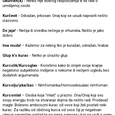
Ukurčen(a)
- Netko nije dobrog raspoloženja ili se radi o
umišljenoj osobi.
Kurčevit
- Odvažan, prkosan. Onaj koji se usudi napraviti nešto
izazovno.
Do jaja!
- Nečija ili izvedba nečega je vrhunska; Nešto je jako
dobro.
Ima muda!
– Kažemo za nekog tko je kuražan, odvažan, hrabar.
Glup k'o kurac
- Netko je izrazito glup.
Kurcolik/Kurcoglav
- Koristimo kako bi iznijeli svoje krajnje
negativno subjektivno mišljene o nekome ili nečijem izgledu bez
dodatnih argumenata.
Kurcolju/pka/bac
– Nimfomanka/Homoseksualac nimfoman.
Kurcomlat
– Osoba koja "mlati" u prazno. Ona/Onaj koji svu
svoju energiju troši na stvaranje dojma da nešto radi. Prodavač
magle. Bolesno ambiciozni kurac od ovce koji želi postati neki
kurac. Za razliku od običnog kurca od ovce čiji je negativan
utjecaj ograničen najčešće na njega samoga i koji se vodi s onim