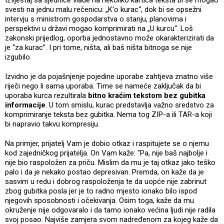
svesti na jednu malu rečenicu: „K'o kurac“, dok bi se opsežni
intervju s ministrom gospodarstva o stanju, planovima i
perspektivi u državi mogao komprimirati na „U kurcu“. Loš
zakonski prijedlog, oporba jednostavno može okarakterizirati da
je “za kurac”. I pri tome, ništa, ali baš ništa bitnoga se nije
izgubilo.
Izvidno je da pojašnjenje pojedine uporabe zahtjeva znatno više
riječi nego li sama uporaba. Time se nameće zaključak da bi
uporaba kurca rezultirala
bitno kraćim tekstom bez gubitka
informacije
. U tom smislu, kurac predstavlja važno sredstvo za
komprimiranje teksta bez gubitka. Nema tog ZIP-a ili TAR-a koji
bi napravio takvu kompresiju.
Na primjer, prijatelj Vam je dobio otkaz i raspitujete se o njemu
kod zajedničkog prijatelja. On Vam kaže: "Pa, nije baš najbolje i
nije bio raspoložen za priču. Mislim da mu je taj otkaz jako teško
palo i da je nekako postao depresivan. Premda, on kaže da je
sasvim u redu i dobrog raspoloženja te da uopće nije zabrinut
zbog gubitka posla jer je to radno mjesto ionako bilo ispod
njegovih sposobnosti i očekivanja. Osim toga, kaže da mu
okruženje nije odgovaralo i da tamo ionako većina ljudi nije radila
svoj posao. Najviše zamjera svom nadređenom za kojeg kaže da