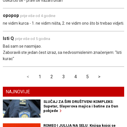
Uskurčio se - pravi se važan/bitan
opopop
prije više od 4 godine
ne vidim kurca - 1. ne vidim ništa, 2. ne vidim ono što bi trebao vidjeti.
Isti Q
prije više od 5 godina
Baš sam se nasmijao.
Zaboravili ste jedan čest izraz, sa nedvosmislenim značenjem: "Isti
kurac"
<
1
2
3
4
5
>
NAJNOVIJE
SLUČAJ ZA ŠIRI DRUŠTVENI KOMPLEKS:
Supetar, Slayerova majica i batine za Dan
pobjede
ROMEO I JULIJA NA SELU: Knjiga kojoj se