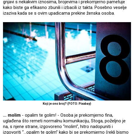
gnjavi s nekakvim iznosima, brojevima i prekomjerno pametuje
kako biste ga efikasno zbunili i izbacili iz takta. Posebno veselje
izaziva kada se s ovim upadicama prekine ženska osoba.
Koji je ono broj? (FOTO: Pixabay)
… molim
- opalim te golim! - Osoba je prekomjerno fina,
uglađena što remeti normalnu komunikaciju, Stoga, poželjno je
na, s njene strane, izgovoreno “molim”, hitro nadopuniti i
izgovoriti “…opalim te golim” kako bi se prekomjerno (rekli bismo