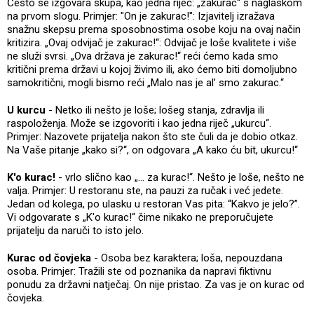
Često se izgovara skupa, kao jedna riječ: „zakurac“ s naglaskom
na prvom slogu. Primjer: "On je zakurac!": Izjavitelj izražava
snažnu skepsu prema sposobnostima osobe koju na ovaj način
kritizira. „Ovaj odvijač je zakurac!“: Odvijač je loše kvalitete i više
ne služi svrsi. „Ova država je zakurac!“ reći ćemo kada smo
kritični prema državi u kojoj živimo ili, ako ćemo biti domoljubno
samokritični, mogli bismo reći „Malo nas je al’ smo zakurac.“
U kurcu
- Netko ili nešto je loše; lošeg stanja, zdravlja ili
raspoloženja. Može se izgovoriti i kao jedna riječ „ukurcu“.
Primjer: Nazovete prijatelja nakon što ste čuli da je dobio otkaz.
Na Vaše pitanje „kako si?“, on odgovara „A kako ću bit, ukurcu!“
K'o kurac!
- vrlo slično kao „… za kurac!“. Nešto je loše, nešto ne
valja. Primjer: U restoranu ste, na pauzi za ručak i već jedete.
Jedan od kolega, po ulasku u restoran Vas pita: “Kakvo je jelo?”.
Vi odgovarate s „K'o kurac!“ čime nikako ne preporučujete
prijatelju da naruči to isto jelo.
Kurac od čovjeka
- Osoba bez karaktera; loša, nepouzdana
osoba. Primjer: Tražili ste od poznanika da napravi fiktivnu
ponudu za državni natječaj. On nije pristao. Za vas je on kurac od
čovjeka.