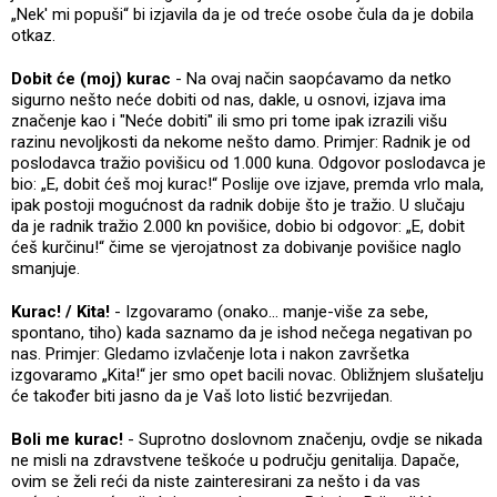
„Nek' mi popuši“ bi izjavila da je od treće osobe čula da je dobila
otkaz.
Dobit će (moj) kurac
- Na ovaj način saopćavamo da netko
sigurno nešto neće dobiti od nas, dakle, u osnovi, izjava ima
značenje kao i "Neće dobiti" ili smo pri tome ipak izrazili višu
razinu nevoljkosti da nekome nešto damo. Primjer: Radnik je od
poslodavca tražio povišicu od 1.000 kuna. Odgovor poslodavca je
bio: „E, dobit ćeš moj kurac!“ Poslije ove izjave, premda vrlo mala,
ipak postoji mogućnost da radnik dobije što je tražio. U slučaju
da je radnik tražio 2.000 kn povišice, dobio bi odgovor: „E, dobit
ćeš kurčinu!“ čime se vjerojatnost za dobivanje povišice naglo
smanjuje.
Kurac! / Kita!
- Izgovaramo (onako... manje-više za sebe,
spontano, tiho) kada saznamo da je ishod nečega negativan po
nas. Primjer: Gledamo izvlačenje lota i nakon završetka
izgovaramo „Kita!“ jer smo opet bacili novac. Obližnjem slušatelju
će također biti jasno da je Vaš loto listić bezvrijedan.
Boli me kurac!
- Suprotno doslovnom značenju, ovdje se nikada
ne misli na zdravstvene teškoće u području genitalija. Dapače,
ovim se želi reći da niste zainteresirani za nešto i da vas