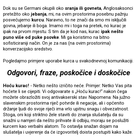
Dok su se Germani okupili oko
sranja ili govneta
, Anglosaksonci
pretežito oko
jebanja
, mi, na ovim prostorima posebnu pažnju
posvećujemo
kurcu
. Naravno, to ne znači da smo mi isključili
govna, jebanje ili boga. Imamo mi i toga na pretek, no kurac je
ipak na prvom mjestu. S tim da je kod nas, kurac
ipak nešto
puno više od puke psovke
. Mi ga koristimo na bitno
sofisticiraniji način. On je za nas (na ovim prostorima)
konverzacijsko sredstvo.
Pogledajmo primjere uporabe kurca u svakodnevnoj komunikaciji.
Odgovori, fraze, poskočice i doskočice
Hoću kurac!
- Netko nešto izričito neće. Primjer: Netko Vas pita
hoćete li se cijepiti. Vi odgovarate s „Hoću kurac!“ nakon čega
možete obrazložiti svoj antivakserski stav. Napomena: Na južno
slavenskim prostorima riječ potvrde ili negacije, ali i općenito
držanje ljudi do svoje riječi ima vrlo upitnu snagu i obvezatnost.
Stoga, oni koji striktno žele staviti do znanja slušatelju da su
snažni u namjeri da nešto prihvate ili odbiju, moraju se poslužiti
kurcem kao verbalni alatom. To ostavlja snažan dojam na
slušatelja i uvjerenje da će izgovoritelj doista postupiti kako kaže.