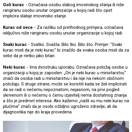
Goli kurac
- Označava osobu slabog imovinskog stanja ili niže
rangiranu osobu unutar organizacije u kojoj radi što opet
implicira slabije imovinsko stanje.
Kurac od ovce
- Za razliku od prethodnog primjera, označava
isključivo niže rangiranu osobu unutar organizacije u kojoj radi.
Svaki kurac
- Svatko. Svašta. Bilo tko. Bilo što. Primjer: "Svaki
kurac misli da je neki kurac" bi značilo da svaka osoba misli da za
sebe da je netko jako bitan.
Neki kurac
- Ima dvostruku uporabu. Označava položaj osobe u
organizaciji u kojoj je zaposlen. „On je neki kurac u ministarstvu“
znači da osoba radi u ministarstvu i da nije na nekom običnom
položaju. S druge strane, može se koristiti kada se želi implicirati
da se radi o nečemu nepoznatom, nejasnom, na privi pogled
skrivenom ili o nečemu o čemu izjavitelj nema dostatnog znanja
a što je predmet interesa. Ako kažemo „našli su mu neki kurac na
plućima“ znači da je osobi ozbiljno ugroženo zdravlje, ali da
dijagnostika nije do kraja provedena.