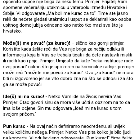
općenito uopće nije briga za neku temu. Primjer: Prijatelj Vam
spomene večerašnju utakmicu u vaterpolu između Hrvatske i
Srbije. Vi odgovarate „Ma boli me kurac za to“. Time ste jasno
rekli da nećete gledati utakmicu i usput se deklarirali kao osoba
upitnog domoljublja odnosno kao netko tko mrzi sve što je
hrvatsko.
Može(š) me povuć' (za kurac)!
– slično kao gornji primjer.
Koristite kada želite reći da Vas nije briga za nečiju odluku ili
informaciju koja bi Vas se trebala ticati i da ćete nastaviti misliti
ili raditi kao i prije. Primjer: Umjesto da kaže "neka institucije rade
svoj posao" nakon što je upozoren na kriminalne radnje, premijer
može reći "možete me povuć za kurac". Ovo „za kurac” ne mora
biti ni izgovoreno jer se vrlo dobro zna na što se odnosi i za što
ga se može povući.
Ide(š) mi na kurac!
- Netko Vam ide na živce; nervira Vas.
Primjer: Otac govori sinu da mora više učiti s obzirom na to da
ima loše ocjene. Sin mu odgovara „Ideš mi na kurac s tom
svojom pričom.“
Pun kurac
- Na ovaj način definiramo neodređenu, ali uvijek
veliku količinu nečega. Primjer: Netko Vas pita koliko je bilo ljudi
na koncertu. Vi oduševljeno odgovarate „Pun kurac!“ čime želite