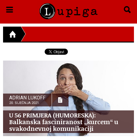
ADRIAN LUKOFF
20. SIJEČNJA 2021.
U 56 PRIMJERA (HUMORESKA):
Balkanska fasciniranost „kurcem“ u
svakodnevnoj komunikaciji