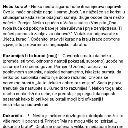
Neću kurac!
- Netko nešto sigurno hoće ili namjerava napraviti.
Ovo je inače snažnije nego li samo „hoću“, a najčešće se koristi u
situacijama kada želite odagnati sumnju druge osobe da vi nešto
nećete. Primjer: Netko upućen u Vašu situaciju Vas pita „Ona
tvoja kuća od pokojne babe je bila ruševna i prije zemljotresa. Ti
nećeš podnositi zahtjev za obnovu?“. Vi dakako odgovarate s
„Neću, kurac!“. Općenito, stavivši kurac na kraju kraće potvrdne
izjave, istu pretvaramo u negacijsku i obratno.
Razumiješ ti to kurac (moj)!
- Govornik smatra da netko
(premda isti tvrdi, odnosno nastoji pokazati, suprotno) uopće ne
razumije to o čemu govori. Primjer: U žučnoj raspravi na
poslovnom sastanku, naizgled nenamjerno, iskažete sumnju da
netko od sudionika nešto nije dobro razumio. On/ona se
nervozno brani s „Ja to itekako dobro razumijem“. Sada je pravi
trenutak da nastupite s „Kurac ti to razumiješ!“. Nakon toga, ako
osoba imalo drži do sebe, ne preostaje joj nego li da napusti
sastanak kako bi oni koji su ostali mogli biti efikasniji i
nesmetano nastaviti rad.
Dokurčilo … !
- Nešto je nekome dozlogrdilo, dodijalo i ne želi to
više raditi ili podnositi. Primjer: "Ma ne mogu više to izdržati ...
dokurčilo brate!". Osoba je suočena s velikom nedaćom koja nije