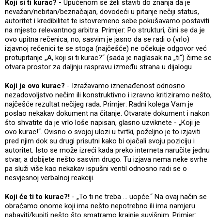
Koji si ti kurac? -
Upućenom se želi staviti do znanja da je
nevažan/nebitan/beznačajan, dovodeći u pitanje nečiji status,
autoritet i kredibilitet te istovremeno sebe pokušavamo postaviti
na mjesto relevantnog arbitra. Primjer: Po strukturi, čini se da je
ovo upitna rečenica, no, sasvim je jasno da se radi o (vrlo)
izjavnoj rečenici te se stoga (najčešće) ne očekuje odgovor već
protupitanje „A, koji si ti kurac?“ (sada je naglasak na „ti“) čime se
otvara prostor za daljnju raspravu između strana u dijalogu.
Koji je ovo kurac?
- Izražavamo iznenađenost odnosno
nezadovoljstvo nečim ili konstruktivno i izravno kritiziramo nešto,
najčešće rezultat nečijeg rada. Primjer: Radni kolega Vam je
poslao nekakav dokument na čitanje. Otvarate dokument i nakon
što shvatite da je vrlo loše napisan, glasno uzviknete - „Koji je
ovo kurac!“. Ovisno o svojoj ulozi u tvrtki, poželjno je to izjaviti
pred njim dok su drugi prisutni kako bi ojačali svoju poziciju i
autoritet. Isto se može izreći kada preko interneta naručite jednu
stvar, a dobijete nešto sasvim drugo. Tu izjava nema neke svrhe
pa služi više kao nekakav ispušni ventil odnosno radi se o
nesvjesnoj verbalnoj reakciji.
Koji će ti to kurac?!
- „To ti ne treba ... uopće.“ Na ovaj način se
obraćamo onome koji ima nešto nepotrebno ili ima namjeru
nabaviti/kupiti nešto što smatramo krajnje suvišnim. Primjer: