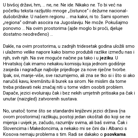
U bivšoj državi, hm, … ne, ne. Ne ide. Nikako ne. To bi već na
početku teksta razljutilo mnoge „čistunce“ i dežurne nacional-
dušobrižnike. U našem regionu … ma kakvi, ni to. Sami spomen
„regiona“ odmah asocira na Jugoslaviju. Ne može. Pokušajmo
ponovno … Na ovim prostorima (ajde moglo bi proći, djeluje
dostatno neodređeno) ...
Dakle, na ovim prostorima, u zadnjih tridesetak godina uložili smo
i ulažemo velike napore kako bismo produbili razlike između nas i
njih, svih njih. Na sve moguće načine pa tako i u
jeziku
. U
Hrvatskoj čak imamo nekakvu komisiju koja jednom godišnje
zasjeda i nagrađuje najbolje prijedloge za nove riječne tvorbe.
Ipak, svi, manje-više, sve razumijemo, ali zna se tko si i što si ako
naručiš kavu, kremšnitu ili burek sa sirom. Ne mislim da tome
treba pridavati neki značaj niti u tome vidim osobiti problem.
Dapače, jezici evoluiraju čak i bez nekih umjetnih pritisaka pa čak i
unutar (naizgled) zatvorenih sustava.
No, unatoč tome što se standardni književni jezici država (na
ovom prostorima) razlikuju, postoji jedan okoštali dio koji se ne
mijenja i uvijek je, začudo, razumljiv svima, ali baš svima. Čak i
Slovencima i Makedoncima, a nekako mi se čini da i Albanci s
Kosova nemaju problema s tim. Radi se dakako o
psovkama
.