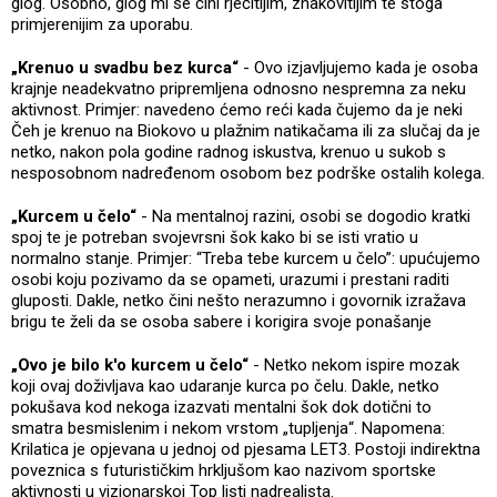
glog. Osobno, glog mi se čini rječitijim, znakovitijim te stoga
primjerenijim za uporabu.
„Krenuo u svadbu bez kurca“
- Ovo izjavljujemo kada je osoba
krajnje neadekvatno pripremljena odnosno nespremna za neku
aktivnost. Primjer: navedeno ćemo reći kada čujemo da je neki
Čeh je krenuo na Biokovo u plažnim natikačama ili za slučaj da je
netko, nakon pola godine radnog iskustva, krenuo u sukob s
nesposobnom nadređenom osobom bez podrške ostalih kolega.
„Kurcem u čelo“
- Na mentalnoj razini, osobi se dogodio kratki
spoj te je potreban svojevrsni šok kako bi se isti vratio u
normalno stanje. Primjer: “Treba tebe kurcem u čelo”: upućujemo
osobi koju pozivamo da se opameti, urazumi i prestani raditi
gluposti. Dakle, netko čini nešto nerazumno i govornik izražava
brigu te želi da se osoba sabere i korigira svoje ponašanje
„Ovo je bilo k'o kurcem u čelo“
- Netko nekom ispire mozak
koji ovaj doživljava kao udaranje kurca po čelu. Dakle, netko
pokušava kod nekoga izazvati mentalni šok dok dotični to
smatra besmislenim i nekom vrstom „tupljenja“. Napomena:
Krilatica je opjevana u jednoj od pjesama LET3. Postoji indirektna
poveznica s futurističkim hrkljušom kao nazivom sportske
aktivnosti u vizionarskoj Top listi nadrealista.