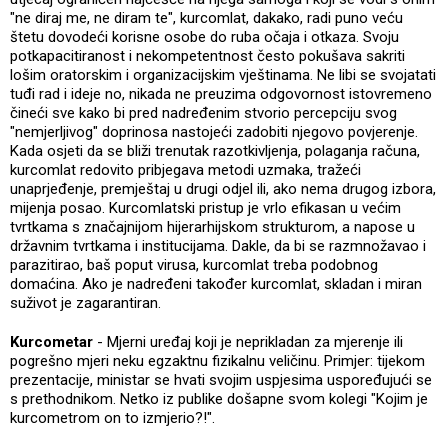
"ne diraj me, ne diram te", kurcomlat, dakako, radi puno veću
štetu dovodeći korisne osobe do ruba očaja i otkaza. Svoju
potkapacitiranost i nekompetentnost često pokušava sakriti
lošim oratorskim i organizacijskim vještinama. Ne libi se svojatati
tuđi rad i ideje no, nikada ne preuzima odgovornost istovremeno
čineći sve kako bi pred nadređenim stvorio percepciju svog
"nemjerljivog" doprinosa nastojeći zadobiti njegovo povjerenje.
Kada osjeti da se bliži trenutak razotkivljenja, polaganja računa,
kurcomlat redovito pribjegava metodi uzmaka, tražeći
unaprjeđenje, premještaj u drugi odjel ili, ako nema drugog izbora,
mijenja posao. Kurcomlatski pristup je vrlo efikasan u većim
tvrtkama s značajnijom hijerarhijskom strukturom, a napose u
državnim tvrtkama i institucijama. Dakle, da bi se razmnožavao i
parazitirao, baš poput virusa, kurcomlat treba podobnog
domaćina. Ako je nadređeni također kurcomlat, skladan i miran
suživot je zagarantiran.
Kurcometar
- Mjerni uređaj koji je neprikladan za mjerenje ili
pogrešno mjeri neku egzaktnu fizikalnu veličinu. Primjer: tijekom
prezentacije, ministar se hvati svojim uspjesima uspoređujući se
s prethodnikom. Netko iz publike došapne svom kolegi "Kojim je
kurcometrom on to izmjerio?!".