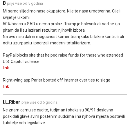
B
prije više od 5 godina
Mi samo slijedimo nase okupatore. Nije to nasa umotvorina. Cijeli
svijet je u komi.
50% biraca u SAD u nema prolaz. Trump je bolesnik ali sad se i ja
pitam da li su lazirani rezultati njihovih izbora.
Na ovo nisu dali ni mogucnost komentiranj kako bi lakse kontrolirali
ocitu uzurpaciju i podrzali moderni totalitarizam.
PayPal blocks site that helped raise funds for those who attended
U.S. Capitol violence
link
Right-wing app Parler booted off internet over ties to siege
link
I.L.Ribar
prije više od 5 godina
Ne znam cemu se cudite, tudjman i sheks su 90/91 doslovno
poskidali glave svim postenim sudcima i na njihova mjesta postavili
ljubitelje ndh legislative.