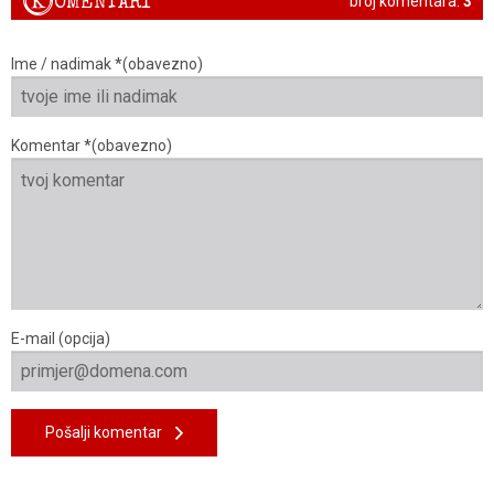
K
OMENTARI
broj komentara:
3
Ime / nadimak *(obavezno)
Komentar *(obavezno)
E-mail (opcija)
Pošalji komentar