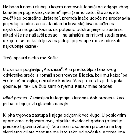
Ne baca li nam i slučaj u kojem nastavnik tehničkog odgoja zbog
korištenja pogrešno „krštene“ riječi (samo zato, štoviše, što
zvuči
kao pogrešno „krštena“, premda inače uopće ne predstavlja
prijestup u odnosu na standardni hrvatski) biva osuđen na
najstrožu moguću kaznu, uz potpuno odstranjenje iz sustava,
nikad više ne našavši posao – na arhaični, primitivni stadij prava,
u kojem se prekršitelju za najsitnije prijestupe može odrezati
najkrupnije kazne?
Treći apsurd sjetio me Kafke.
U osmom poglavlju
„Procesa“
, K. u predsoblju stana svog
odvjetnika sreće
siromašnog trgovca Blocka
, koji mu kaže: "pa
vi ste još novajlija, nemate iskustva. Vaš proces traje tek pola
godine, je l'te? Da, čuo sam o njemu. Kakav mlad proces!"
Mlad proces
. Zanimljiva kategorija: starosna dob procesa, kao
jedna od njegovih glavnih značajki.
K. pita trgovca zastupa li njega odvjetnik već dugo. U poslovnim
sporovima, odgovara ovaj, otprilike dvadeset godina (otkad je
preuzeo trgovinu žitom), "a u mom osobnom procesu na koji
vjerojatno ciljate zastupa me isto tako od početka, a tome ima