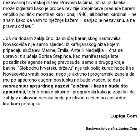
nezavisnoj hrvatskoj državi. Pravnim laicima, istina, iz daleka
može izgledati kako je proces revizije Stepinčeve presude barem
onoliko politički montiran kao i onaj 1946., ali blaženi kardinal – ne
znam kako da vam to nježnije kažem – sanjao je nezavisnu, a ne
pravnu državu."
Još da dodam zaključno: da slučaj baranjskog nastavnika
Novakovića nije samo sljedeći iz kafkijanskog niza kojem
pripadaju slučajevi Marine, Emila, Ante ili Nedjeljka – čita se
upravo iz slučaja Borisa Stepinca, kao manifestacija iste
pozadinske agende našeg pravosuđa, samo s drugog kraja
batine. "Slobodnu hrvatsku državu" nije tek bolio kurac hoće li se
Novakoviću vratiti posao, nego je aktivno i programski zapela da
mu po apsurdno dugom postupku ne bude vraćen, te da i
nesrazmjer apsurdnog nazovi-"zločina" i kazne bude što
apsurdniji
, točno onako aktivno i programski kako je zapela i da
zahtjev ujakovog nećaka bude pozitivno riješen po apsurdno
kratkom postupku.
Lupiga.Com
Naslovna fotografija: Lupiga.Com