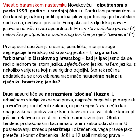
Vijest o baranjskom nastavniku
Novakoviću –
otpuštenom s
posla 1999. godine u srednjoj školi
u Dardi i lani preminulom, u
čiju korist je, nakon pustih godina jalovog potucanja po hrvatskim
sudovima, nedavno presudio Europski sud za ljudska prava –
jeziva je na više nivoa apsurdnosti. Hm,
mrtav dočekao pravdu
(?)
nakon što je otpušten s posla zbog korištenja riječi
"tavanica"
(?).
Prvi apsurd sadržan je u samoj purističkoj maniji stroge
segregacije hrvatskog od srpskog jezika – tj.
izgona tzv.
"srbizama" iz čistokrvnog hrvatskog
– kad je ipak jasno da se
radi o jednom te istom jeziku,
zajedničkom
jeziku,
našem
jeziku, s
nekoliko varijeteta koji nisu rigidno odjeljivi. Što tek reći na
podatak da se proskribirana riječ inače najurednije
nalazi u
rječniku hrvatskog jezika
?
Drugi apsurd tiče se
nesrazmjera "zločina" i kazne
. U
arhaičnom stadiju kaznenog prava, najpreča briga bila je osigurati
provođenje proglašenih zakona, uopće
uspostaviti
nešto kao
snagu zakona, pridržavanje kao obavezno za sve, dok je koncept
još bio relativna novost, ne nešto samorazumljivo. Otuda
tendencija drakonskim kaznama u ranim zakonodavstvima. U
posredovanju između prekršitelja i oštećenika, vaga pravde jako
preteže u korist oštećenika. Još i u 12 tabli rimskog prava –