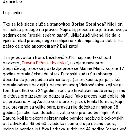
da nije bio.
I nije jedini.
Tko se još sjeća slučaja stanovitog
Borisa Stepinca
? Nije i on,
ne, čekao predugo na pravdu. Naprotiv, proces mu je trajao svega
sedam dana (srpski:
sedam dana!
). Uključujući vikend. Ne da je
vječno mlad proces, nego ni mliječne zube nije stigao dobiti. Pa
zašto ga onda apostrofiram? Baš zato!
Tim je povodom Boris Dežulović 2016. napisao tekst pod
nazivom
„Pravna Država Hrvatska“
, u kojem nasuprot
Stepinčevog procesa postavlja procese Marine Marić, koja je 17
godina morala čekati da bi tek Europski sud u Strasbourgu
dosudio da joj pripadaju alimentacije (ali prekasno, jer joj je kći
morala odrasti bez njih), neimenovanog Vinkovčanina koji se (u
tom trenutku) već 24 godine vuče po hrvatskim sudovima jer mu
je država protuzakonito oduzela Audi (ako proces ikad dobije, bit
će prekasno – taj Audi je već staro željezo), Emila Römera, koji
pak, prevaren za velike pare, pravdu nije dočekao ni nakon 38
godina (a i ako ikad dočeka, život je već prošao bez njih), Ante
Batura, koji je tijekom nekretninske parnice nadživio blockovskih
pet advokata, 43 od 60 svjedoka i samu drugu stranu spora,
jedino je parnica još živa i zdrava, u dobi od 42 godine (danas već