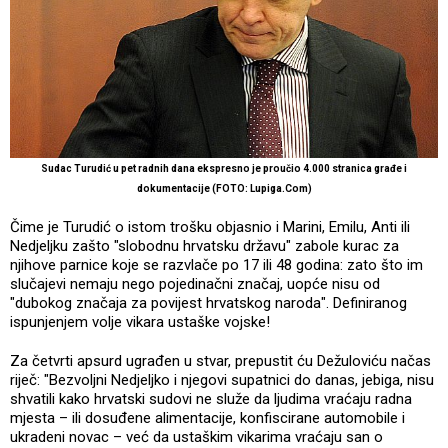
Sudac Turudić u pet radnih dana ekspresno je proučio 4.000 stranica građe i
dokumentacije (FOTO: Lupiga.Com)
Čime je Turudić o istom trošku objasnio i Marini, Emilu, Anti ili
Nedjeljku zašto "slobodnu hrvatsku državu" zabole kurac za
njihove parnice koje se razvlače po 17 ili 48 godina: zato što im
slučajevi nemaju nego pojedinačni značaj, uopće nisu od
"dubokog značaja za povijest hrvatskog naroda". Definiranog
ispunjenjem volje vikara ustaške vojske!
Za četvrti apsurd ugrađen u stvar, prepustit ću Dežuloviću načas
riječ: "Bezvoljni Nedjeljko i njegovi supatnici do danas, jebiga, nisu
shvatili kako hrvatski sudovi ne služe da ljudima vraćaju radna
mjesta – ili dosuđene alimentacije, konfiscirane automobile i
ukradeni novac – već da ustaškim vikarima vraćaju san o