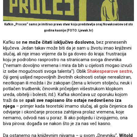
Kafkin „Proces“ samo je imitirao pravu stvar koju predstavlja onaj Novakovićev od sto
godina kasnije (FOTO: Ljevak.hr)
Kafku se
ne može čitati isključivo doslovno
, bez prenesenih
ključeva. Jedan takav može biti da je sam u životu imao književni
slučaj, ali nije imao vrijeme da bi ga doveo do kraja: frustracija
koju je podrobno rasprostro na stranicama svoga dnevnika
(''nemam dovoljno vremena i mira da bih u cijelosti mogao izvući
iz sebe mogućnosti svoga talenta"). Oblik
Shakespearove sestre
,
čiji genij uslijed nepovoljnih životnih okolnosti ostaje nerealiziran,
neotkopan ili možda i živ zakopan (žena u krivom stoljeću; neuk i
potlačen trudbenik; činovnik pričepljen višestrukom klopkom
ureda, obitelji i bolesti; itd.). Kafka skončava uz oporuku kojom
traži da se
spali sve napisano što ostaje nedovršeno iza
njega
– primjer kada teoretski imamo slučaj, ali gola činjenica da
odvijanje i okončanje procesa zahtijeva prolaz vremena, koje
nemamo, odvodi nas u poraz. Ili ako pobjedu i izvojujemo, ona
biva pirova: događa se nakon što je za nas već kasno.
Da ostanemo na književnim njivama – u svom „Dnevniku“,
Witold