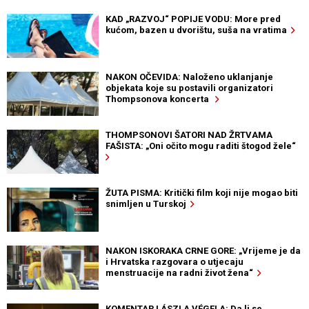
KAD „RAZVOJ“ POPIJE VODU: More pred
kućom, bazen u dvorištu, suša na vratima
NAKON OČEVIDA: Naloženo uklanjanje
objekata koje su postavili organizatori
Thompsonova koncerta
THOMPSONOVI ŠATORI NAD ŽRTVAMA
FAŠISTA: „Oni očito mogu raditi štogod žele“
ŽUTA PISMA: Kritički film koji nije mogao biti
snimljen u Turskoj
NAKON ISKORAKA CRNE GORE: „Vrijeme je da
i Hrvatska razgovara o utjecaju
menstruacije na radni život žena“
KOMENTAR LÁSZLA VÉGELA: Da li se