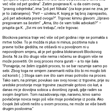
već više od pet godina". Zatim povjerava K.-u da osim ovog,
"pravog odvjetnika", ima "još pet fiškala" (za koje pravi ne zna, jer
je to zabranjeno). "Pet! – uzviknu K. kojeg je taj broj zaprepastio,
„još pet advokata pored ovoga?“. Trgovac kimnu glavom: „Upravo
pregovaram sa šestim“. „Ama, što će vam toliki advokati?“ –
priupita ga K.. „Svi mi oni trebaju“, reče trgovac.
Blockova parnica traje već više od pet godina i nije se pomakla s
mrtve točke. To je možda ni plus ni minus, pozitivna nula s
pravne točke gledišta, ne otišavši ni u povoljnom ni u
nepovoljnom smjeru, ali je pet godina blokiranosti Blockovog
života. Ni za što drugo više nema i ničemu se drugom više ne
može posvetiti. On svoj proces mora gurati – a to nije šala.
''Ponajprije, ne želim izgubiti proces, to se bar razumije samo po
sebi. Zbog toga ne smijem zanemariti ništa što bi mi moglo biti
od koristi (...) Stoga sam sve što sam imao potrošio na proces.
Tako sam, na primjer, povukao sav svoj novac iz trgovine, prije su
uredske prostorije moje trgovine zauzimale gotovo cio kat, a
danas mi je dovoljna sobica u dvorišnoj zgradi, gdje radim sa
svojim šegrtom. Tom nazadovanju nije, naravno, krivo samo
povlačenje novca nego još više moje povlačenje iz posla. Ako
čovjek želi učiniti nešto u svom procesu, ne može se više baviti
drugim poslovima."