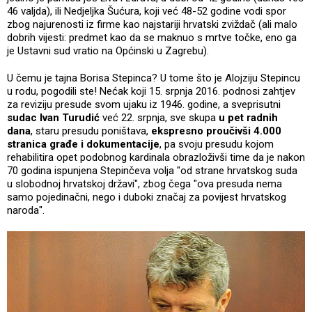
46 valjda), ili Nedjeljka Šućura, koji već 48-52 godine vodi spor
zbog najurenosti iz firme kao najstariji hrvatski zviždač (ali malo
dobrih vijesti: predmet kao da se maknuo s mrtve točke, eno ga
je Ustavni sud vratio na Općinski u Zagrebu).
U čemu je tajna Borisa Stepinca? U tome što je Alojziju Stepincu
u rodu, pogodili ste! Nećak koji 15. srpnja 2016. podnosi zahtjev
za reviziju presude svom ujaku iz 1946. godine, a sveprisutni
sudac Ivan Turudić
već 22. srpnja, sve skupa
u pet radnih
dana
, staru presudu poništava,
ekspresno proučivši 4.000
stranica građe i dokumentacije
, pa svoju presudu kojom
rehabilitira opet podobnog kardinala obrazloživši time da je nakon
70 godina ispunjena Stepinčeva volja "od strane hrvatskog suda
u slobodnoj hrvatskoj državi", zbog čega "ova presuda nema
samo pojedinačni, nego i duboki značaj za povijest hrvatskog
naroda".