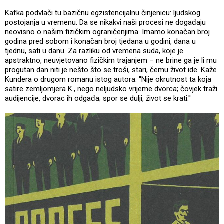
Kafka podvlači tu bazičnu egzistencijalnu činjenicu: ljudskog
postojanja u vremenu. Da se nikakvi naši procesi ne događaju
neovisno o našim fizičkim ograničenjima. Imamo konačan broj
godina pred sobom i konačan broj tjedana u godini, dana u
tjednu, sati u danu. Za razliku od vremena suda, koje je
apstraktno, neuvjetovano fizičkim trajanjem – ne brine ga je li mu
progutan dan niti je nešto što se troši, stari, čemu život ide. Kaže
Kundera o drugom romanu istog autora: ''Nije okrutnost ta koja
satire zemljomjera K., nego neljudsko vrijeme dvorca; čovjek traži
audijencije, dvorac ih odgađa; spor se dulji, život se krati.''