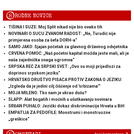
S
RODNE NOVICE
TIŠINA I SUZE: Moj Split nikad nije bio ovako tih
NOVINARI O SUCU ZVANOM RADOST: „Ne, Turudić nije
primjerena osoba za šefa DORH-a“
SAMO JAKO: Sjajan početak za glavnog državnog odvjetnika
CRVENA POMOĆ: „Naš početni kapital možda jeste mali, ali je
naša zajednička snaga ogromna“
SRPSKA REČ ZA SRPSKI SVET: „Ovo su moji prijedlozi za
doprinos srpskom jeziku“
HRVATSKO DRUŠTVO PISACA PROTIV ZAKONA O JEZIKU:
„Izgleda da je jedini cilj čišćenje od 'srbizama'“
MOJA MILENO: Tko nam je ukrao dušu?
SLAPP: Alat bogatih i moćnih u ušutkavanju novinara
SRĐAN PUHALO: Jezički dokaz diskriminacije Hrvata u BiH
EMPATIJA ZA PEDOFILE: Monstrumi i monstruozne
„greškice“