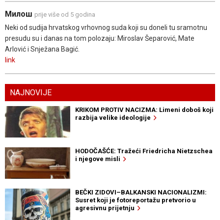
Милош
prije više od 5 godina
Neki od sudija hrvatskog vrhovnog suda koji su doneli tu sramotnu
presudu su i danas na tom polozaju: Miroslav Šeparović, Mate
Arlović i Snježana Bagić.
link
NAJNOVIJE
KRIKOM PROTIV NACIZMA: Limeni doboš koji
razbija velike ideologije
HODOČAŠĆE: Tražeći Friedricha Nietzschea
i njegove misli
BEČKI ZIDOVI–BALKANSKI NACIONALIZMI:
Susret koji je fotoreportažu pretvorio u
agresivnu prijetnju