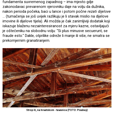
fundamenta suvremenog zapadnog – ima mjesto gdje
zakonodavac prevarenom vjerovniku daje na volju da dužnika,
nakon perioda počeka, baci u lance i potom počne
rezati dijelove
... (tumačenja se još uvijek razlikuju je li stavak mislio na dijelove
imovine ili dijelove tijela). Ali možda je čak zanimljiviji dodatak koji
iskazuje blaženu nezainteresiranost za
mjeru
kazne, ostavljajući
je oštećeniku na slobodnu volju: "Si plus minusve secuerunt, se
fraude esto." Dakle, otprilike odreže li manje ili više, ne smatra se
prekomjernim granatiranjem.
Strop ili, na hrvatskom - tavanica (FOTO: Pixabay)