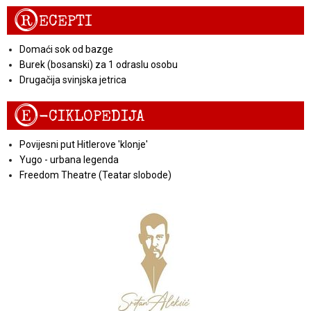
R
ECEPTI
Domaći sok od bazge
Burek (bosanski) za 1 odraslu osobu
Drugačija svinjska jetrica
E
-CIKLOPEDIJA
Povijesni put Hitlerove 'klonje'
Yugo - urbana legenda
Freedom Theatre (Teatar slobode)