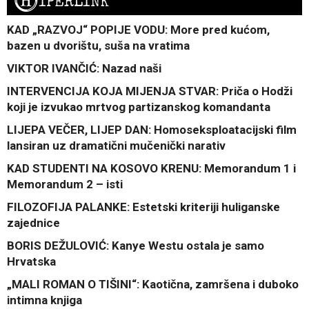
H
IPERLINK
KAD „RAZVOJ“ POPIJE VODU: More pred kućom,
bazen u dvorištu, suša na vratima
VIKTOR IVANČIĆ: Nazad naši
INTERVENCIJA KOJA MIJENJA STVAR: Priča o Hodži
koji je izvukao mrtvog partizanskog komandanta
LIJEPA VEČER, LIJEP DAN: Homoseksploatacijski film
lansiran uz dramatični mučenički narativ
KAD STUDENTI NA KOSOVO KRENU: Memorandum 1 i
Memorandum 2 – isti
FILOZOFIJA PALANKE: Estetski kriteriji huliganske
zajednice
BORIS DEŽULOVIĆ: Kanye Westu ostala je samo
Hrvatska
„MALI ROMAN O TIŠINI“: Kaotična, zamršena i duboko
intimna knjiga