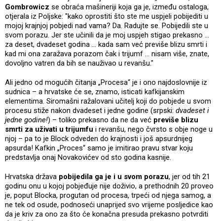
Gombrowicz
se obraća mašineriji koja ga je, između ostaloga,
otjerala iz Poljske: "kako oprostiti što ste me uspjeli pobijediti u
mojoj krajnjoj pobjedi nad vama? Da. Radujte se. Pobijedili ste u
svom porazu. Jer ste učinili da je moj uspjeh stigao prekasno ...
za deset, dvadeset godina ... kada sam već previše blizu smrti i
kad mi ona zaražava porazom čak i trijumf ... nisam više, znate,
dovoljno vatren da bih se nauživao u revanšu."
Ali jedno od mogućih čitanja „Procesa“ je i ono najdoslovnije iz
sudnica – a hrvatske će se, znamo, isticati kafkijanskim
elementima. Siromašni ražalovani učitelj koji do pobjede u svom
procesu stiže nakon dvadeset i jedne godine (srpski:
dvadeset i
jedne godine!
) – toliko prekasno da ne da već
previše blizu
smrti za uživati u trijumfu
i revanšu, nego čvrsto s obje noge u
njoj – pa to je Block odveden do krajnosti i još apsurdnijeg
apsurda! Kafkin „Proces“ samo je imitirao pravu stvar koju
predstavlja onaj Novakovićev od sto godina kasnije.
Hrvatska država
pobijedila ga je i u svom porazu
, jer od tih 21
godinu onu u kojoj pobjeđuje nije doživio, a prethodnih 20 proveo
je, poput Blocka, progutan od procesa, trpeći od njega samog, a
ne tek od osude, podnoseći unaprijed svo vrijeme posljedice kao
da je kriv za ono za što će konačna presuda prekasno potvrditi