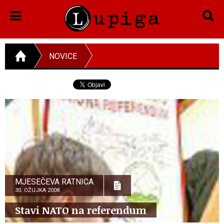
NOVICE
MJESEČEVA RATNICA
30. OŽUJKA 2008.
Stavi NATO na referendum