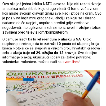
Ovo nije još jedna kritika NATO saveza. Nije niti razotkrivanje
smicalica naše ili bilo koje druge vlasti. O tome već svi oni
koji misle svojom glavom znaju sve, kao i ptice na grani. Ovo
je poziv na legitimnu građansku akciju za koju se iskreno
nadamo da će uspjeti, usprkos sredini gdje većina voli
negodovati, i to uglavnom radi samo iz svojih fotelja/stolica
zavaljeni pred televizijom/kompjuterom
O čemu je riječ? Da bi
referendum o ulasku u NATO
bio
raspisan potrebno je da to
zatraži 10 posto
od ukupnog broja
birača. Potpisi će se skupljati u velikom broju hrvatskih gradova i
sela, a akcija traje
od 29. ožujka do 12. travnja
. Sve detaljne
informacije o akciji, uključujući i poziv za (toliko potrebne)
volonterke i volontere, možete naći na
ovom linku
!