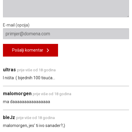
E-mail (opcija)
Pošalji komentar
ultras
prije više od 18 godina
I ništa :( bijednih 100 tisuća...
malomorgen
prije više od 18 godina
ma daaaaaaaaaaaaaaaa
bleJz
prije više od 18 godina
malomorgen, jes' ti ivo sanader?;)