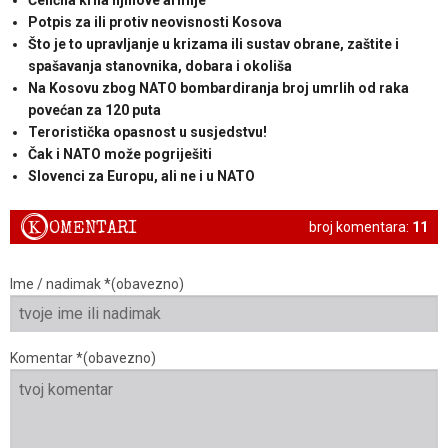
Potpis za ili protiv neovisnosti Kosova
Što je to upravljanje u krizama ili sustav obrane, zaštite i
spašavanja stanovnika, dobara i okoliša
Na Kosovu zbog NATO bombardiranja broj umrlih od raka
povećan za 120 puta
Teroristička opasnost u susjedstvu!
Čak i NATO može pogriješiti
Slovenci za Europu, ali ne i u NATO
K
OMENTARI
broj komentara:
11
Ime / nadimak *(obavezno)
Komentar *(obavezno)