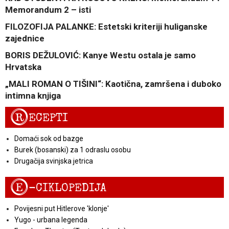
Memorandum 2 – isti
FILOZOFIJA PALANKE: Estetski kriteriji huliganske
zajednice
BORIS DEŽULOVIĆ: Kanye Westu ostala je samo
Hrvatska
„MALI ROMAN O TIŠINI“: Kaotična, zamršena i duboko
intimna knjiga
R
ECEPTI
Domaći sok od bazge
Burek (bosanski) za 1 odraslu osobu
Drugačija svinjska jetrica
E
-CIKLOPEDIJA
Povijesni put Hitlerove 'klonje'
Yugo - urbana legenda