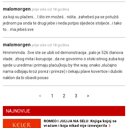
malomorgen
prije više od 18 godina
za koji su plačeni.....I što im možeš... ništa...zahebeš pa se potužiš
jednom pa onda te drugi jebe i neda potpis sljedeće stoljeće...i tako
to... ma jebeš sve
malomorgen
prije više od 18 godina
Hmmmmda...Sve ste se ubili od demonstracija...palo je 526 članova
vlade...zbog mita i korupcije...da ne govorimo o stoki sitnog zuba koji
sjede u uredima i primaju plaću(koju by the way, onako ,slučajno
nama odbijaju kroz porez i prireze) i čekaju plave kovertice i duboki
naklon da bi obavili posao
<
1
2
3
>
NAJNOVIJE
ROMEO I JULIJA NA SELU: Knjiga kojoj se
vraćam i koja nikad nije iznevjerila