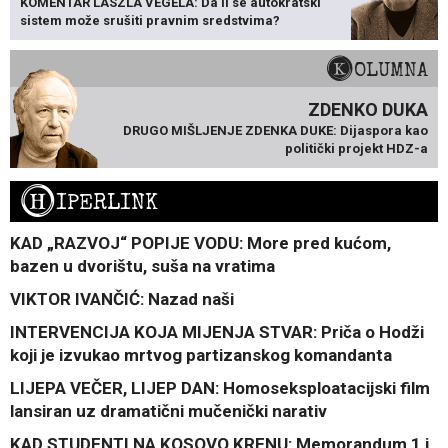
KOMENTAR LÁSZLA VÉGELA: Da li se autokratski
sistem može srušiti pravnim sredstvima?
KOLUMNA
ZDENKO DUKA
DRUGO MIŠLJENJE ZDENKA DUKE: Dijaspora kao
politički projekt HDZ-a
H
IPERLINK
KAD „RAZVOJ“ POPIJE VODU: More pred kućom,
bazen u dvorištu, suša na vratima
VIKTOR IVANČIĆ: Nazad naši
INTERVENCIJA KOJA MIJENJA STVAR: Priča o Hodži
koji je izvukao mrtvog partizanskog komandanta
LIJEPA VEČER, LIJEP DAN: Homoseksploatacijski film
lansiran uz dramatični mučenički narativ
KAD STUDENTI NA KOSOVO KRENU: Memorandum 1 i