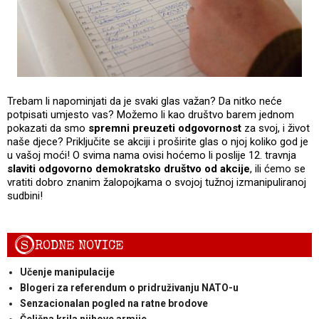
Trebam li napominjati da je svaki glas važan? Da nitko neće
potpisati umjesto vas? Možemo li kao društvo barem jednom
pokazati da smo
spremni preuzeti odgovornost
za svoj, i život
naše djece? Priključite se akciji i proširite glas o njoj koliko god je
u vašoj moći! O svima nama ovisi hoćemo li poslije 12. travnja
slaviti odgovorno demokratsko društvo od akcije
, ili ćemo se
vratiti dobro znanim žalopojkama o svojoj tužnoj izmanipuliranoj
sudbini!
S
RODNE NOVICE
Učenje manipulacije
Blogeri za referendum o pridruživanju NATO-u
Senzacionalan pogled na ratne brodove
Čelična krila njihove armije