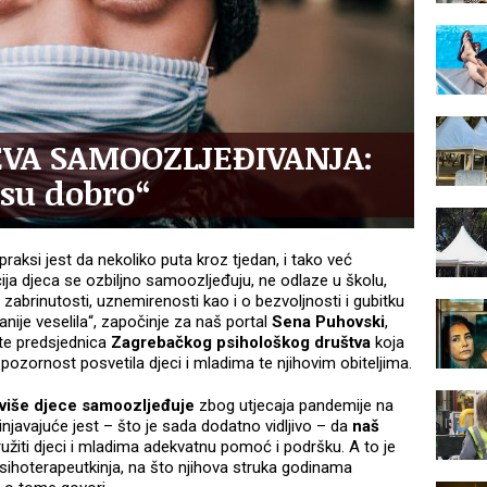
EVA SAMOOZLJEĐIVANJA:
isu dobro“
aksi jest da nekoliko puta kroz tjedan, i tako već
ija djeca se ozbiljno samoozljeđuju, ne odlaze u školu,
 zabrinutosti, uznemirenosti kao i o bezvoljnosti i gubitku
anije veselila“, započinje za naš portal
Sena Puhovski
,
a te predsjednica
Zagrebačkog psihološkog društva
koja
zornost posvetila djeci i mladima te njihovim obiteljima.
 više djece samoozljeđuje
zbog utjecaja pandemije na
njavajuće jest – što je sada dodatno vidljivo – da
naš
užiti djeci i mladima adekvatnu pomoć i podršku. A to je
psihoterapeutkinja, na što njihova struka godinama