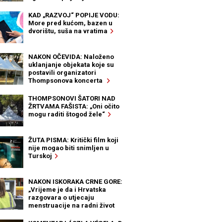
KAD „RAZVOJ“ POPIJE VODU:
More pred kućom, bazen u
dvorištu, suša na vratima
NAKON OČEVIDA: Naloženo
uklanjanje objekata koje su
postavili organizatori
Thompsonova koncerta
THOMPSONOVI ŠATORI NAD
ŽRTVAMA FAŠISTA: „Oni očito
mogu raditi štogod žele“
ŽUTA PISMA: Kritički film koji
nije mogao biti snimljen u
Turskoj
NAKON ISKORAKA CRNE GORE:
„Vrijeme je da i Hrvatska
razgovara o utjecaju
menstruacije na radni život
žena“