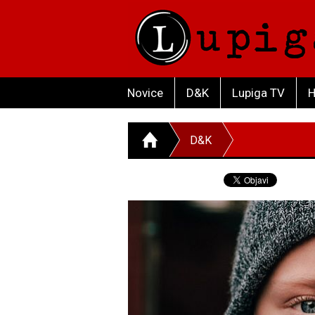
Novice
D&K
Lupiga TV
H
D&K