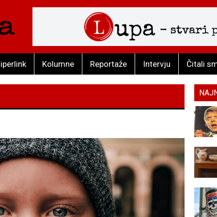
iperlink
Kolumne
Reportaže
Intervju
Čitali s
NAJ