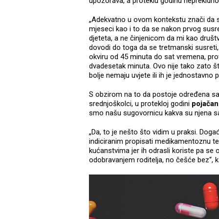
upozorava, a proteklu godinu neprekidno
„Adekvatno u ovom kontekstu znači da se
mjeseci kao i to da se nakon prvog susr
djeteta, a ne činjenicom da mi kao druš
dovodi do toga da se tretmanski susreti,
okviru od 45 minuta do sat vremena, pr
dvadesetak minuta. Ovo nije tako zato što
bolje nemaju uvjete ili ih je jednostavno
S obzirom na to da postoje određena saz
srednjoškolci, u protekloj godini
pojačano
smo našu sugovornicu kakva su njena sa
„Da, to je nešto što vidim u praksi. Doga
indiciranim propisati medikamentoznu terapi
kućanstvima jer ih odrasli koriste pa se 
odobravanjem roditelja, no češće bez“, k