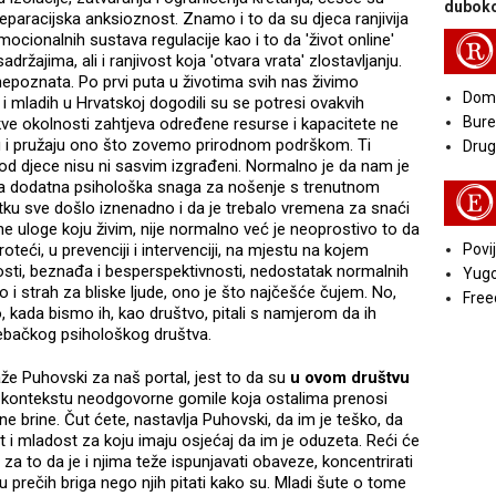
duboko
eparacijska anksioznost. Znamo i to da su djeca ranjivija
emocionalnih sustava regulacije kao i to da 'život online'
R
ržajima, ali i ranjivost koja 'otvara vrata' zlostavljanju.
nepoznata. Po prvi puta u životima svih nas živimo
Doma
 i mladih u Hrvatskoj dogodili su se potresi ovakvih
Bure
akve okolnosti zahtjeva određene resurse i kapacitete ne
uju i pružaju ono što zovemo prirodnom podrškom. Ti
Druga
 kod djece nisu ni sasvim izgrađeni. Normalno je da nam je
na dodatna psihološka snaga za nošenje s trenutnom
E
etku sve došlo iznenadno i da je trebalo vremena za snaći
ne uloge koju živim, nije normalno već je neoprostivo to da
teći, u prevenciji i intervenciji, na mjestu na kojem
Povij
osti, beznađa i besperspektivnosti, nedostatak normalnih
Yugo
o i strah za bliske ljude, ono je što najčešće čujem. No,
Free
, kada bismo ih, kao društvo, pitali s namjerom da ih
rebačkog psihološkog društva.
že Puhovski za naš portal, jest to da su
u ovom društvu
 kontekstu neodgovorne gomile koja ostalima prenosi
ne brine. Čut ćete, nastavlja Puhovski, da im je teško, da
ot i mladost za koju imaju osjećaj da im je oduzeta. Reći će
 to da je i njima teže ispunjavati obaveze, koncentrirati
ju prečih briga nego njih pitati kako su. Mladi šute o tome