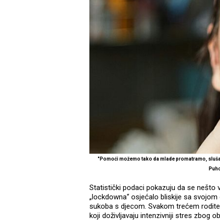
"Pomoći možemo tako da mlade promatramo, slušamo
Puho
Statistički podaci pokazuju da se nešto v
„lockdowna“ osjećalo bliskije sa svojom dj
sukoba s djecom. Svakom trećem roditelju 
koji doživljavaju intenzivniji stres zbog 