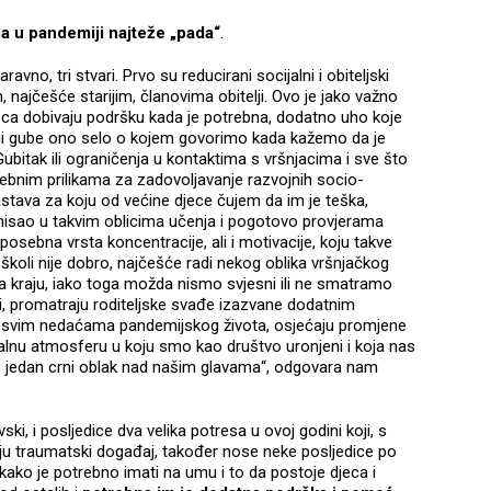
a u pandemiji najteže „pada“
.
avno, tri stvari. Prvo su reducirani socijalni i obiteljski
, najčešće starijim, članovima obitelji. Ovo je jako važno
djeca dobivaju podršku kada je potrebna, dodatno uho koje
telji gube ono selo o kojem govorimo kada kažemo da je
Gubitak ili ograničenja u kontaktima s vršnjacima i sve što
ebnim prilikama za zadovoljavanje razvojnih socio-
stava za koju od većine djece čujem da im je teška,
smisao u takvim oblicima učenja i pogotovo provjerama
posebna vrsta koncentracije, ali i motivacije, koju takve
u školi nije dobro, najčešće radi nekog oblika vršnjačkog
 na kraju, iako toga možda nismo svjesni ili ne smatramo
lji, promatraju roditeljske svađe izazvane dodatnim
e svim nedaćama pandemijskog života, osjećaju promjene
ralnu atmosferu u koju smo kao društvo uronjeni i koja nas
ugo, jedan crni oblak nad našim glavama“, odgovara nam
i, i posljedice dva velika potresa u ovoj godini koji, s
jaju traumatski događaj, također nose neke posljedice po
kako je potrebno imati na umu i to da postoje djeca i