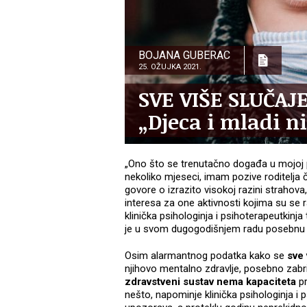
BOJANA GUBERAC
25. OŽUJKA 2021.
SVE VIŠE SLUČAJ
„Djeca i mladi n
„Ono što se trenutačno događa u mojoj pr
nekoliko mjeseci, imam pozive roditelja č
govore o izrazito visokoj razini strahova,
interesa za one aktivnosti kojima su se r
klinička psihologinja i psihoterapeutkinj
je u svom dugogodišnjem radu posebnu po
Osim alarmantnog podatka kako se
sve
njihovo mentalno zdravlje, posebno zabri
zdravstveni sustav nema kapaciteta
pr
nešto, napominje klinička psihologinja i 