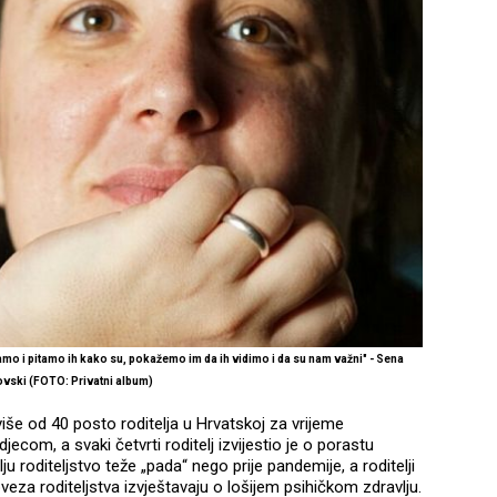
 i pitamo ih kako su, pokažemo im da ih vidimo i da su nam važni" - Sena
vski (FOTO: Privatni album)
iše od 40 posto roditelja u Hrvatskoj za vrijeme
ecom, a svaki četvrti roditelj izvijestio je o porastu
roditeljstvo teže „pada“ nego prije pandemije, a roditelji
obveza roditeljstva izvještavaju o lošijem psihičkom zdravlju.