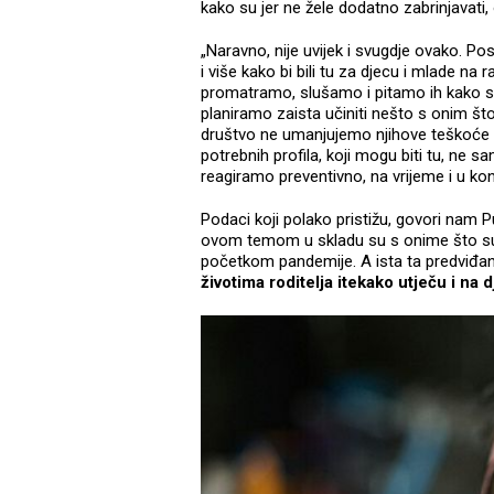
kako su jer ne žele dodatno zabrinjavati, opt
„Naravno, nije uvijek i svugdje ovako. Post
i više kako bi bili tu za djecu i mlade 
promatramo, slušamo i pitamo ih kako su
planiramo zaista učiniti nešto s onim št
društvo ne umanjujemo njihove teškoće i
potrebnih profila, koji mogu biti tu, ne sa
reagiramo preventivno, na vrijeme i u ko
Podaci koji polako pristižu, govori nam 
ovom temom u skladu su s onime što su, k
početkom pandemije. A ista ta predviđanj
životima roditelja itekako utječu i na 