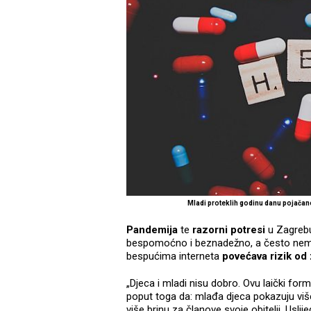
Mladi proteklih godinu danu pojačano
Pandemija
te
razorni potresi
u Zagrebu 
bespomoćno i beznadežno, a često nema k
bespućima interneta
povećava rizik od 
„Djeca i mladi nisu dobro. Ovu laički for
poput toga da: mlađa djeca pokazuju više
više brinu za članove svoje obitelji. Uslij