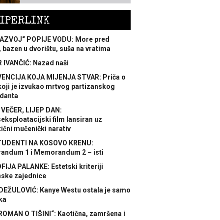
IPERLINK
AZVOJ“ POPIJE VODU: More pred
 bazen u dvorištu, suša na vratima
 IVANČIĆ: Nazad naši
ENCIJA KOJA MIJENJA STVAR: Priča o
koji je izvukao mrtvog partizanskog
danta
 VEČER, LIJEP DAN:
ksploatacijski film lansiran uz
ični mučenički narativ
TUDENTI NA KOSOVO KRENU:
ndum 1 i Memorandum 2 – isti
FIJA PALANKE: Estetski kriteriji
nske zajednice
DEŽULOVIĆ: Kanye Westu ostala je samo
ka
ROMAN O TIŠINI“: Kaotična, zamršena i