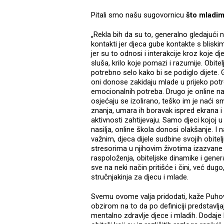
Pitali smo našu sugovornicu
što mladim
„Rekla bih da su to, generalno gledajući nar
kontakti jer djeca gube kontakte s bliskim
jer su to odnosi i interakcije kroz koje 
sluša, krilo koje pomazi i razumije. Obi
potrebno selo kako bi se podiglo dijete. 
oni donose zakidaju mlade u prijeko potr
emocionalnih potreba. Drugo je online na
osjećaju se izolirano, teško im je naći 
znanja, umara ih boravak ispred ekrana i 
aktivnosti zahtijevaju. Samo djeci kojoj 
nasilja, online škola donosi olakšanje. I
važnim, djeca dijele sudbine svojih obite
stresorima u njihovim životima izazvan
raspoloženja, obiteljske dinamike i gene
sve na neki način pritišće i čini, već d
stručnjakinja za djecu i mlade.
Svemu ovome valja pridodati, kaže Puhovsk
obzirom na to da po definiciji predstavl
mentalno zdravlje djece i mladih. Dodaje 