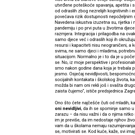
utvrđene poteškoće spavanja, apetita i s
od odraslih zbog nezrelijih kognitivnih i 
povećava rizik dostupnosti nepoželjnim sad
Navedena iskustva izuzetna su, rijetka i 
pandemiju i po prvi puta u životima djece
razmjera. Integracija i prilagodba na ov
samo djece već i odraslih koji ih okruž
resursi i kapaciteti nisu neograničeni, a
svima, ne samo djeci i mladima, potreb
situacijom. Normalno je i to da je u poč
se. No, iz moje perspektive i profesional
smo nakon godine dana koja je trebala pro
jesmo. Osjećaj nevidljivosti, bespomoćn
socijalnih kontakata i školskog života, ka
možda bi nam oni rekli još i svašta drugo
zaista čujemo“, ističe predsjednica Zag
Ono što ćete najčešće čuti od mladih, ka
oni nevidljivi
, da ih se spominje samo u
zarazu – da nisu važni i da o njima nitko 
im je previše, da im nedostaje njihov živ
vam da u školama nemaju razumijevanja za
se, motivirati se. Kod kuće, kaže, svi ima