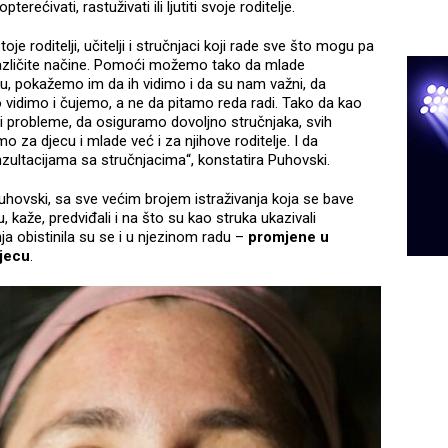
erećivati, rastuživati ili ljutiti svoje roditelje.
oje roditelji, učitelji i stručnjaci koji rade sve što mogu pa
na različite načine. Pomoći možemo tako da mlade
, pokažemo im da ih vidimo i da su nam važni, da
o vidimo i čujemo, a ne da pitamo reda radi. Tako da kao
 probleme, da osiguramo dovoljno stručnjaka, svih
mo za djecu i mlade već i za njihove roditelje. I da
nzultacijama sa stručnjacima“, konstatira Puhovski.
Puhovski, sa sve većim brojem istraživanja koja se bave
aže, predviđali i na što su kao struka ukazivali
a obistinila su se i u njezinom radu –
promjene u
djecu
.