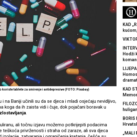
H
KAD „R
kućom,
VIKTOR
INTERV
Hodži 
koman
LIJEPA
Homose
dramat
KAD S
 koriste tablete za smirenje i antidepresive (FOTO: Pixabay)
Memora
i na Baniji učinili su da se djeca i mladi osjećaju nevidljivo,
FILOZO
oga da ih zaista vidi i čuje, dok pojačani boravak u
huliga
zlostavljanja
.
BORIS 
Hrvats
muliranu, ali točnu izjavu možemo potkrijepiti podacima
 teškoća privrženosti i straha od zaraze, ali sva djeca
„MALI 
ed izolacije, zatvaranja i ograničenja kretanja, češće su