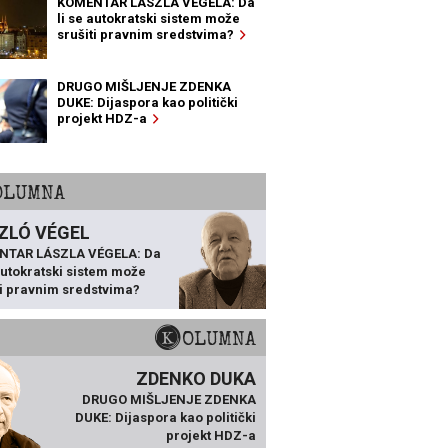
KOMENTAR LÁSZLA VÉGELA: Da
li se autokratski sistem može
srušiti pravnim sredstvima?
DRUGO MIŠLJENJE ZDENKA
DUKE: Dijaspora kao politički
projekt HDZ-a
KOLUMNA
ZLÓ VÉGEL
NTAR LÁSZLA VÉGELA: Da
 autokratski sistem može
ti pravnim sredstvima?
KOLUMNA
ZDENKO DUKA
DRUGO MIŠLJENJE ZDENKA
DUKE: Dijaspora kao politički
projekt HDZ-a