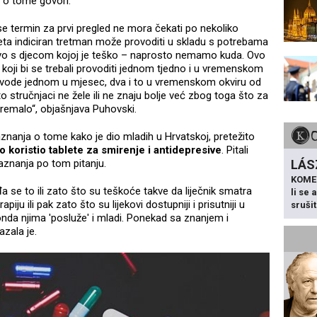
 o tome govori.
 termin za prvi pregled ne mora čekati po nekoliko
eta indiciran tretman može provoditi u skladu s potrebama
tvo s djecom kojoj je teško – naprosto nemamo kuda. Ovo
 koji bi se trebali provoditi jednom tjedno i u vremenskom
ovode jednom u mjesec, dva i to u vremenskom okviru od
 stručnjaci ne žele ili ne znaju bolje već zbog toga što za
 premalo“, objašnjava Puhovski.
nanja o tome kako je dio mladih u Hrvatskoj, pretežito
 koristio tablete za smirenje i antidepresive
. Pitali
LÁS
znanja po tom pitanju.
KOME
đa se to ili zato što su teškoće takve da liječnik smatra
li se
ju ili pak zato što su lijekovi dostupniji i prisutniji u
sruši
onda njima 'posluže' i mladi. Ponekad sa znanjem i
azala je.