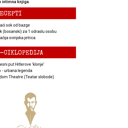
 intimna knjiga
ECEPTI
ći sok od bazge
k (bosanski) za 1 odraslu osobu
čija svinjska jetrica
-CIKLOPEDIJA
esni put Hitlerove 'klonje'
 - urbana legenda
dom Theatre (Teatar slobode)