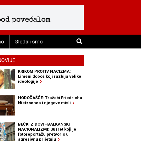
mo
Gledali smo
NOVIJE
KRIKOM PROTIV NACIZMA:
Limeni doboš koji razbija velike
ideologije
HODOČAŠĆE: Tražeći Friedricha
Nietzschea i njegove misli
BEČKI ZIDOVI–BALKANSKI
NACIONALIZMI: Susret koji je
fotoreportažu pretvorio u
agresivnu prijetnju