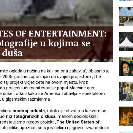
TES OF ENTERTAINMENT:
tografije u kojima se
 duša
je ogleda u načinu na koji se ona zabavlja“, objasnio je
 je 2005. godine započinjao sa svojim projektom „The
io taj projekt vidjet ćete na ovom mjestu, kroz
ledo posjećujući manifestacije poput Machine gun
e duše i otkriti kako se Amerika zabavlja – spektaklom,
no, u gigantskim razmjerima
adio u
modnoj industriji
, dok nije shvatio o kakvom se
nuo
niz fotografskih ciklusa
, mahom socioloških i
redstavljamo njegov projekt „
The United States of
ati prilike upoznati se s još nekim njegovim izvanrednim