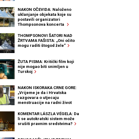
NAKON OČEVIDA: Naloženo
uklanjanje objekata koje su
postavili organizatori
Thompsonova koncerta
THOMPSONOVI ŠATORI NAD
ŽRTVAMA FAŠISTA: „Oni očito
mogu raditi štogod žele“
ŽUTA PISMA: Kritički film koji
nije mogao biti snimljen u
Turskoj
NAKON ISKORAKA CRNE GORE:
„Vrijeme je da i Hrvatska
razgovara o utjecaju
menstruacije na radni život
žena“
KOMENTAR LÁSZLA VÉGELA: Da
li se autokratski sistem može
srušiti pravnim sredstvima?