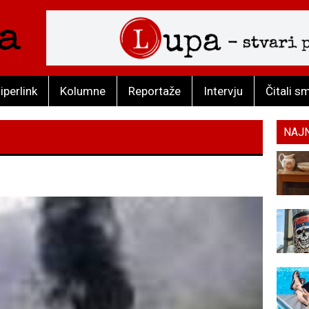
iperlink
Kolumne
Reportaže
Intervju
Čitali s
NAJ