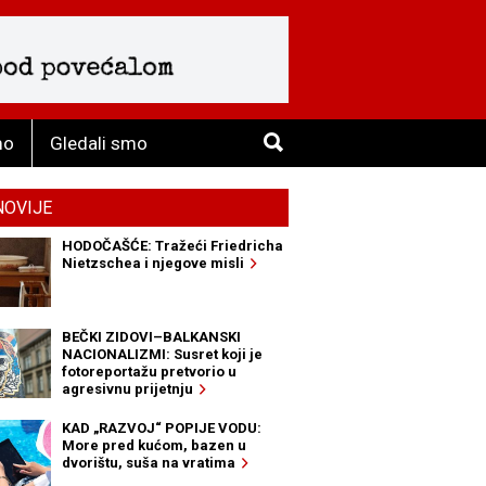
mo
Gledali smo
NOVIJE
HODOČAŠĆE: Tražeći Friedricha
Nietzschea i njegove misli
BEČKI ZIDOVI–BALKANSKI
NACIONALIZMI: Susret koji je
fotoreportažu pretvorio u
agresivnu prijetnju
KAD „RAZVOJ“ POPIJE VODU:
More pred kućom, bazen u
dvorištu, suša na vratima