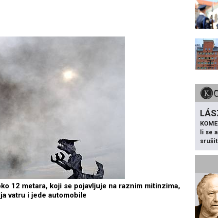
LÁS
KOME
li se
sruši
ko 12 metara, koji se pojavljuje na raznim mitinzima,
ja vatru i jede automobile