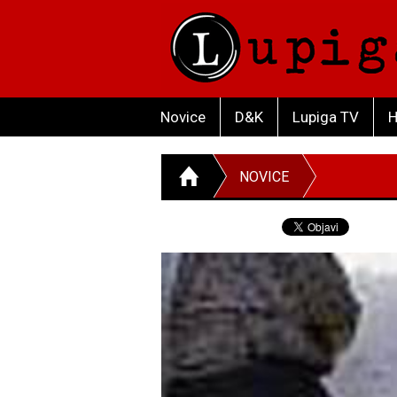
Novice
D&K
Lupiga TV
H
NOVICE