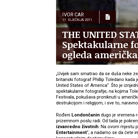
IVOR CAR
11. SIJEČNJA 2011.
THE UNITED STA
Spektakularne fo
ogleda američka
„Uvijek sam smatrao da se duša neke zeml
britanski fotograf Phillip Toledano kada
United States of America“. Što je iznjedr
spektakularne fotografije, na kojima To
Festivala, pokušava proniknuti u američk
destrukcijom i religijom, i sve to, narav
Rođeni
Londončanin
dugo je vremena r
prizemnom poslu radi. Od tada je pokre
izvanredno životnih
. Na ovom mjestu p
Entertainment
“, a nadamo se da ćete im