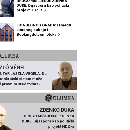
DRUGO MIŠLJENJE ZDENKA
DUKE: Dijaspora kao politički
projekt HDZ-a
LICA JEDNOG GRADA: Između
Limenog bubnja i
Bookingdotcom otoka
KOLUMNA
ZLÓ VÉGEL
NTAR LÁSZLA VÉGELA: Da
 autokratski sistem može
ti pravnim sredstvima?
KOLUMNA
ZDENKO DUKA
DRUGO MIŠLJENJE ZDENKA
DUKE: Dijaspora kao politički
projekt HDZ-a