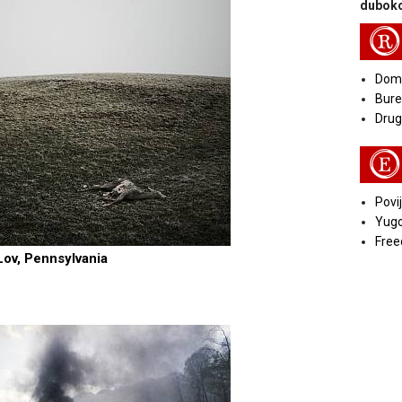
duboko
R
Doma
Bure
Druga
E
Povij
Yugo
Free
Lov, Pennsylvania