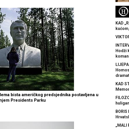
H
KAD „R
kućom,
VIKTOR
INTERV
Hodži 
koman
LIJEPA
Homose
dramat
KAD S
Memora
lema bista američkog predsjednika postavljena u
FILOZO
njem Presidents Parku
huliga
BORIS 
Hrvats
„MALI 