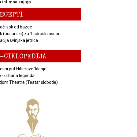
 intimna knjiga
ECEPTI
ći sok od bazge
k (bosanski) za 1 odraslu osobu
čija svinjska jetrica
-CIKLOPEDIJA
esni put Hitlerove 'klonje'
 - urbana legenda
dom Theatre (Teatar slobode)