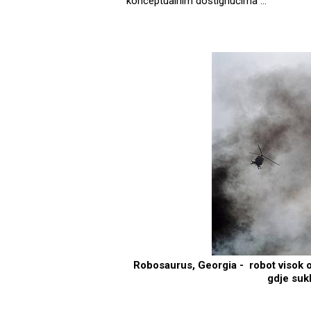
konceptualnim dostignućima …
Robosaurus, Georgia - robot visok o
gdje sukl