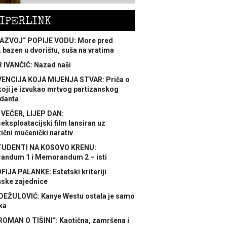
IPERLINK
AZVOJ“ POPIJE VODU: More pred
 bazen u dvorištu, suša na vratima
 IVANČIĆ: Nazad naši
ENCIJA KOJA MIJENJA STVAR: Priča o
koji je izvukao mrtvog partizanskog
danta
 VEČER, LIJEP DAN:
ksploatacijski film lansiran uz
ični mučenički narativ
TUDENTI NA KOSOVO KRENU:
ndum 1 i Memorandum 2 – isti
FIJA PALANKE: Estetski kriteriji
nske zajednice
DEŽULOVIĆ: Kanye Westu ostala je samo
ka
ROMAN O TIŠINI“: Kaotična, zamršena i