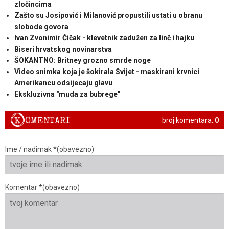
zločincima
Zašto su Josipović i Milanović propustili ustati u obranu
slobode govora
Ivan Zvonimir Čičak - klevetnik zadužen za linč i hajku
Biseri hrvatskog novinarstva
ŠOKANTNO: Britney grozno smrde noge
Video snimka koja je šokirala Svijet - maskirani krvnici
Amerikancu odsijecaju glavu
Ekskluzivna "muda za bubrege"
K
OMENTARI
broj komentara:
0
Ime / nadimak *(obavezno)
Komentar *(obavezno)