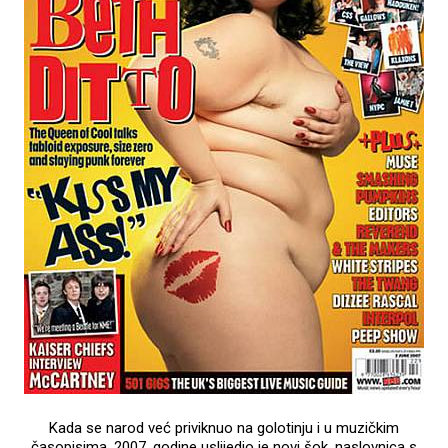
Kada se narod već priviknuo na golotinju i u muzičkim
časopisima, 2007. godine uslijedio je novi šok, naslovnica s