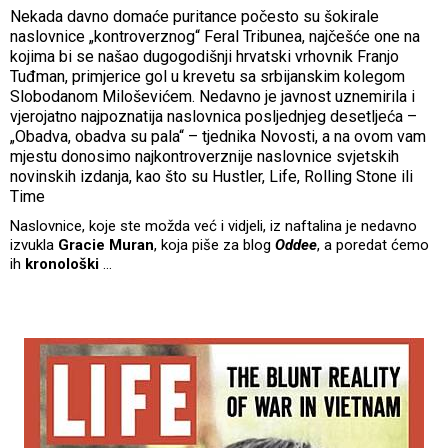
Nekada davno domaće puritance počesto su šokirale
naslovnice „kontroverznog“ Feral Tribunea, najčešće one na
kojima bi se našao dugogodišnji hrvatski vrhovnik Franjo
Tuđman, primjerice gol u krevetu sa srbijanskim kolegom
Slobodanom Miloševićem. Nedavno je javnost uznemirila i
vjerojatno najpoznatija naslovnica posljednjeg desetljeća –
„Obadva, obadva su pala“ – tjednika Novosti, a na ovom vam
mjestu donosimo najkontroverznije naslovnice svjetskih
novinskih izdanja, kao što su Hustler, Life, Rolling Stone ili
Time
Naslovnice, koje ste možda već i vidjeli, iz naftalina je nedavno
izvukla
Gracie Muran
, koja piše za blog
Oddee
, a poredat ćemo
ih
kronološki
…