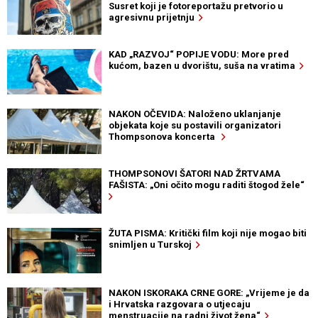
Susret koji je fotoreportažu pretvorio u
agresivnu prijetnju
KAD „RAZVOJ“ POPIJE VODU: More pred
kućom, bazen u dvorištu, suša na vratima
NAKON OČEVIDA: Naloženo uklanjanje
objekata koje su postavili organizatori
Thompsonova koncerta
THOMPSONOVI ŠATORI NAD ŽRTVAMA
FAŠISTA: „Oni očito mogu raditi štogod žele“
ŽUTA PISMA: Kritički film koji nije mogao biti
snimljen u Turskoj
NAKON ISKORAKA CRNE GORE: „Vrijeme je da
i Hrvatska razgovara o utjecaju
menstruacije na radni život žena“