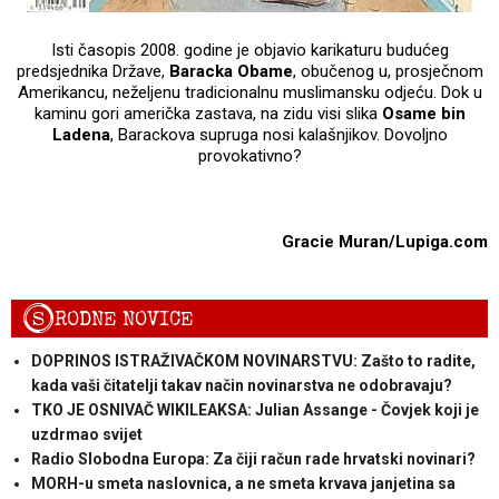
Isti časopis 2008. godine je objavio karikaturu budućeg
predsjednika Države,
Baracka Obame
, obučenog u, prosječnom
Amerikancu, neželjenu tradicionalnu muslimansku odjeću. Dok u
kaminu gori američka zastava, na zidu visi slika
Osame bin
Ladena
, Barackova supruga nosi kalašnjikov. Dovoljno
provokativno?
Gracie Muran/Lupiga.com
S
RODNE NOVICE
DOPRINOS ISTRAŽIVAČKOM NOVINARSTVU: Zašto to radite,
kada vaši čitatelji takav način novinarstva ne odobravaju?
TKO JE OSNIVAČ WIKILEAKSA: Julian Assange - Čovjek koji je
uzdrmao svijet
Radio Slobodna Europa: Za čiji račun rade hrvatski novinari?
MORH-u smeta naslovnica, a ne smeta krvava janjetina sa