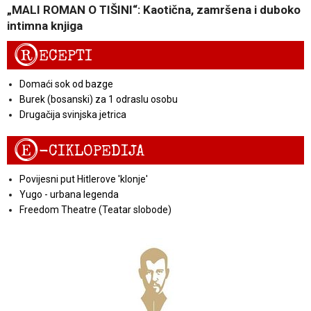
„MALI ROMAN O TIŠINI“: Kaotična, zamršena i duboko
intimna knjiga
R
ECEPTI
Domaći sok od bazge
Burek (bosanski) za 1 odraslu osobu
Drugačija svinjska jetrica
E
-CIKLOPEDIJA
Povijesni put Hitlerove 'klonje'
Yugo - urbana legenda
Freedom Theatre (Teatar slobode)