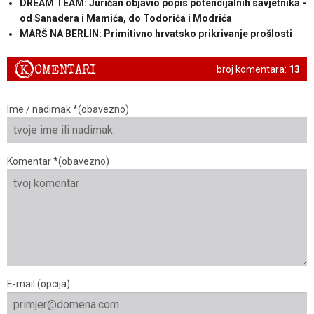
DREAM TEAM: Juričan objavio popis potencijalnih savjetnika -
od Sanadera i Mamića, do Todorića i Modrića
MARŠ NA BERLIN: Primitivno hrvatsko prikrivanje prošlosti
K
OMENTARI
broj komentara:
13
Ime / nadimak *(obavezno)
Komentar *(obavezno)
E-mail (opcija)