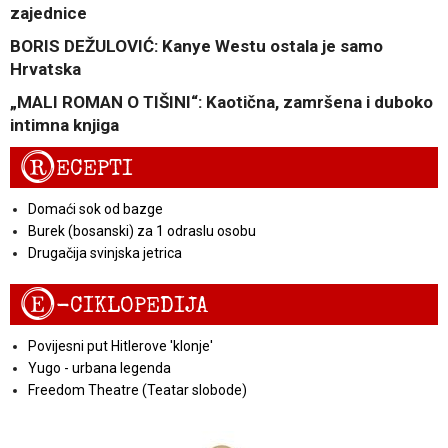
zajednice
BORIS DEŽULOVIĆ: Kanye Westu ostala je samo
Hrvatska
„MALI ROMAN O TIŠINI“: Kaotična, zamršena i duboko
intimna knjiga
R
ECEPTI
Domaći sok od bazge
Burek (bosanski) za 1 odraslu osobu
Drugačija svinjska jetrica
E
-CIKLOPEDIJA
Povijesni put Hitlerove 'klonje'
Yugo - urbana legenda
Freedom Theatre (Teatar slobode)