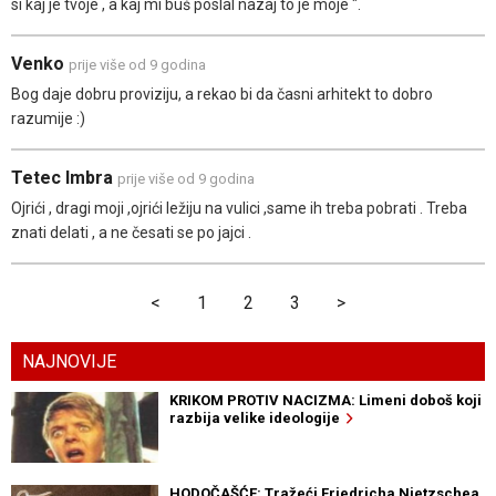
si kaj je tvoje , a kaj mi buš poslal nazaj to je moje ".
Venko
prije više od 9 godina
Bog daje dobru proviziju, a rekao bi da časni arhitekt to dobro
razumije :)
Tetec Imbra
prije više od 9 godina
Ojrići , dragi moji ,ojrići ležiju na vulici ,same ih treba pobrati . Treba
znati delati , a ne česati se po jajci .
<
1
2
3
>
NAJNOVIJE
KRIKOM PROTIV NACIZMA: Limeni doboš koji
razbija velike ideologije
HODOČAŠĆE: Tražeći Friedricha Nietzschea