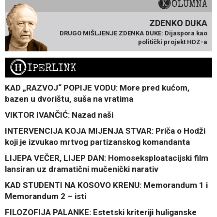
KOLUMNA
ZDENKO DUKA
DRUGO MIŠLJENJE ZDENKA DUKE: Dijaspora kao
politički projekt HDZ-a
H
IPERLINK
KAD „RAZVOJ“ POPIJE VODU: More pred kućom,
bazen u dvorištu, suša na vratima
VIKTOR IVANČIĆ: Nazad naši
INTERVENCIJA KOJA MIJENJA STVAR: Priča o Hodži
koji je izvukao mrtvog partizanskog komandanta
LIJEPA VEČER, LIJEP DAN: Homoseksploatacijski film
lansiran uz dramatični mučenički narativ
KAD STUDENTI NA KOSOVO KRENU: Memorandum 1 i
Memorandum 2 – isti
FILOZOFIJA PALANKE: Estetski kriteriji huliganske