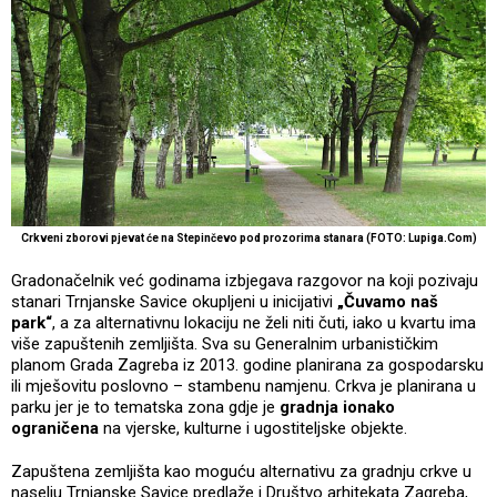
Crkveni zborovi pjevat će na Stepinčevo pod prozorima stanara (FOTO: Lupiga.Com)
Gradonačelnik već godinama izbjegava razgovor na koji pozivaju
stanari Trnjanske Savice okupljeni u inicijativi
„Čuvamo naš
park“
, a za alternativnu lokaciju ne želi niti čuti, iako u kvartu ima
više zapuštenih zemljišta. Sva su Generalnim urbanističkim
planom Grada Zagreba iz 2013. godine planirana za gospodarsku
ili mješovitu poslovno – stambenu namjenu. Crkva je planirana u
parku jer je to tematska zona gdje je
gradnja ionako
ograničena
na vjerske, kulturne i ugostiteljske objekte.
Zapuštena zemljišta kao moguću alternativu za gradnju crkve u
naselju Trnjanske Savice predlaže i Društvo arhitekata Zagreba,