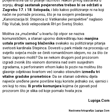
povjerenstva da to pitanje razmotri. Nakon prvog sastanka u
srpnju,
drugi sastanak povjerenstva trebao bi se održati u
Zagrebu 17. i 18. listopada
, i bilo kakvo politiziranje ni na koji
način ne pomaže procesu, što je na svojem predavanju
„Kanonizacija bl. Stepinca iz Vatikanske perspektive“ naglasio
Filip Vučak, bivši veleposlanik RH pri Svetoj Stolici.
Molitva za „mučenika“ u kvartu čiji otpor se naziva
komunističkim, a stanari uporno diskreditiraju kao
manjina
ustala protiv samog blaženika
svakako su politiziranje pitanja
svetosti kardinala Stepinca. Dovesti u park mlade na procesiju uz
svijetlo svijeća može se činiti romantičnom idejom, no za što će
tamo zapravo moliti? Da se nekom drugom pod prozorom
izgradi zvonik što visinom dominira nad svim susjednim
zgradama, s perforiranim vrhom kako bi poziv na molitvu što
glasnije odjekivao kvartom već ionako stisnutim
između tri
vitalne gradske prometnice
. Da se stanari odreknu dijela
najveće uređene javne površine koju koriste jednako svi, vjernici i
oni koji to nisu.
Ili protiv komunjara
kojima će pjevati pod
prozorom što je slika od koje pomalo hvata jeza.
Lupiga.Com
Naslovna fotografija: Lupiga.Com