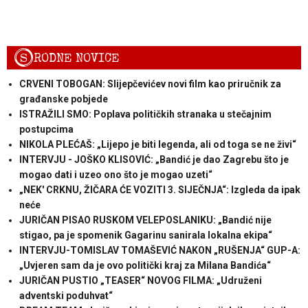
S
RODNE NOVICE
CRVENI TOBOGAN: Slijepčevićev novi film kao priručnik za
građanske pobjede
ISTRAŽILI SMO: Poplava političkih stranaka u stečajnim
postupcima
NIKOLA PLEĆAŠ: „Lijepo je biti legenda, ali od toga se ne živi“
INTERVJU - JOŠKO KLISOVIĆ: „Bandić je dao Zagrebu što je
mogao dati i uzeo ono što je mogao uzeti“
„NEK' CRKNU, ŽIČARA ĆE VOZITI 3. SIJEČNJA“: Izgleda da ipak
neće
JURIČAN PISAO RUSKOM VELEPOSLANIKU: „Bandić nije
stigao, pa je spomenik Gagarinu sanirala lokalna ekipa“
INTERVJU-TOMISLAV TOMAŠEVIĆ NAKON „RUŠENJA“ GUP-A:
„Uvjeren sam da je ovo politički kraj za Milana Bandića“
JURIČAN PUSTIO „TEASER“ NOVOG FILMA: „Udruženi
adventski poduhvat“