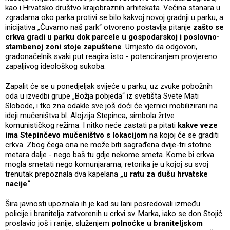
kao i Hrvatsko društvo krajobraznih arhitekata. Većina stanara u
zgradama oko parka protivi se bilo kakvoj novoj gradnji u parku, a
inicijativa „Čuvamo naš park“ otvoreno postavlja pitanje
zašto se
crkva gradi u parku dok parcele u gospodarskoj i poslovno-
stambenoj zoni stoje zapuštene
. Umjesto da odgovori,
gradonačelnik svaki put reagira isto - potenciranjem provjereno
zapaljivog ideološkog sukoba.
Zapalit će se u ponedjeljak svijeće u parku, uz zvuke pobožnih
oda u izvedbi grupe „Božja pobjeda“ iz svetišta Svete Mati
Slobode, i tko zna odakle sve još doći će vjernici mobilizirani na
ideji mučeništva bl. Alojzija Stepinca, simbola žrtve
komunističkog režima. I nitko neće zastati pa pitati
kakve veze
ima Stepinčevo mučeništvo s lokacijom
na kojoj će se graditi
crkva. Zbog čega ona ne može biti sagrađena dvije-tri stotine
metara dalje - nego baš tu gdje nekome smeta. Kome bi crkva
mogla smetati nego komunjarama, retorika je u kojoj su svoj
trenutak prepoznala dva kapelana
„u ratu za dušu hrvatske
nacije“
.
Šira javnosti upoznala ih je kad su lani posredovali između
policije i branitelja zatvorenih u crkvi sv. Marka, iako se don Stojić
proslavio još i ranije, služenjem
polnoćke u braniteljskom