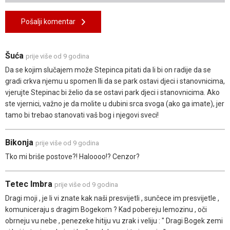
Pošalji komentar
Šuća
prije više od 9 godina
Da se kojim slučajem može Stepinca pitati da li bi on radije da se
gradi crkva njemu u spomen IIi da se park ostavi djeci i stanovnicima,
vjerujte Stepinac bi želio da se ostavi park djeci i stanovnicima. Ako
ste vjernici, važno je da molite u dubini srca svoga (ako ga imate), jer
tamo bi trebao stanovati vaš bog i njegovi sveci!
Bikonja
prije više od 9 godina
Tko mi briše postove?! Haloooo!? Cenzor?
Tetec Imbra
prije više od 9 godina
Dragi moji , je li vi znate kak naši presvijetli , sunčece im presvijetle ,
komuniceraju s dragim Bogekom ? Kad pobereju lemozinu , oči
obrneju vu nebe , penezeke hitiju vu zrak i veliju : " Dragi Bogek zemi