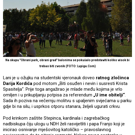
Na skupu "Obrani park, obrani grad" balonima se pokušalo predstaviti koliko visok bi
trebao biti zvonik (FOTO: Lupiga.Com)
Lani je u ožujku na studentski vjeronauk doveo
ratnog zločinca
Darija Kordića
pod motom „Biti osuđen i nevin i susresti Krista
Spasitelja“. Prije toga angažirao je mlade među kojima je vrlo
omiljen i u prikupljanju potpisa za referendum
„U ime obitelji“
.
Sada ih poziva na večernju molitvu s upaljenim svijećama u parku
gdje bi na silu, i usprkos otporu stanara, željeli ugurati crkvu.
Pod krinkom zaštite Stepinca, kardinala i zagrebačkog
nadbiskupa čiju ulogu u NDH želi rasvijetliti i papa Franjo koji je
inicirao osnivanje mješovitog katoličko – pravoslavnog