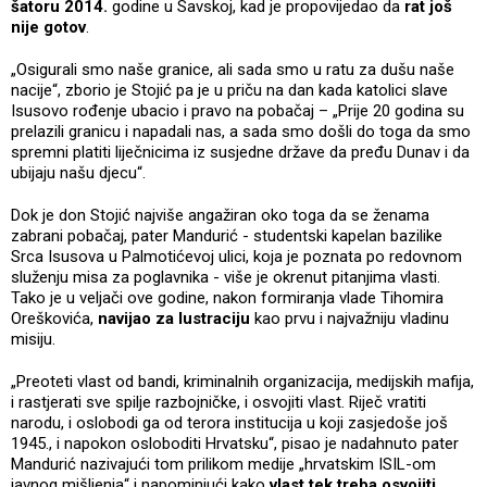
šatoru 2014.
godine u Savskoj, kad je propovijedao da
rat još
nije gotov
.
„Osigurali smo naše granice, ali sada smo u ratu za dušu naše
nacije“, zborio je Stojić pa je u priču na dan kada katolici slave
Isusovo rođenje ubacio i pravo na pobačaj – „Prije 20 godina su
prelazili granicu i napadali nas, a sada smo došli do toga da smo
spremni platiti liječnicima iz susjedne države da pređu Dunav i da
ubijaju našu djecu“.
Dok je don Stojić najviše angažiran oko toga da se ženama
zabrani pobačaj, pater Mandurić - studentski kapelan bazilike
Srca Isusova u Palmotićevoj ulici, koja je poznata po redovnom
služenju misa za poglavnika - više je okrenut pitanjima vlasti.
Tako je u veljači ove godine, nakon formiranja vlade Tihomira
Oreškovića,
navijao za lustraciju
kao prvu i najvažniju vladinu
misiju.
„Preoteti vlast od bandi, kriminalnih organizacija, medijskih mafija,
i rastjerati sve spilje razbojničke, i osvojiti vlast. Riječ vratiti
narodu, i oslobodi ga od terora institucija u koji zasjedoše još
1945., i napokon osloboditi Hrvatsku“, pisao je nadahnuto pater
Mandurić nazivajući tom prilikom medije „hrvatskim ISIL-om
javnog mišljenja“ i napominjući kako
vlast tek treba osvojiti
.