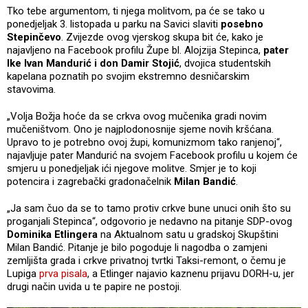
Tko tebe argumentom, ti njega molitvom, pa će se tako u
ponedjeljak 3. listopada u parku na Savici slaviti
posebno
Stepinčevo
. Zvijezde ovog vjerskog skupa bit će, kako je
najavljeno na Facebook profilu Župe bl. Alojzija Stepinca,
pater
Ike Ivan Mandurić i don Damir Stojić
, dvojica studentskih
kapelana poznatih po svojim ekstremno desničarskim
stavovima.
„Volja Božja hoće da se crkva ovog mučenika gradi novim
mučeništvom. Ono je najplodonosnije sjeme novih kršćana.
Upravo to je potrebno ovoj župi, komunizmom tako ranjenoj“,
najavljuje pater Mandurić na svojem Facebook profilu u kojem će
smjeru u ponedjeljak ići njegove molitve. Smjer je to koji
potencira i zagrebački gradonačelnik
Milan Bandić
.
„Ja sam čuo da se to tamo protiv crkve bune unuci onih što su
proganjali Stepinca“, odgovorio je nedavno na pitanje SDP-ovog
Dominika Etlingera
na Aktualnom satu u gradskoj Skupštini
Milan Bandić. Pitanje je bilo pogoduje li nagodba o zamjeni
zemljišta grada i crkve privatnoj tvrtki Taksi-remont, o čemu je
Lupiga
prva pisala
, a Etlinger najavio kaznenu prijavu DORH-u, jer
drugi način uvida u te papire ne postoji.