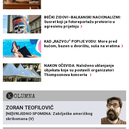
BEČKI ZIDOVI–BALKANSKI NACIONALIZMI:
Susret koji je fotoreportažu pretvorio u
agresivnu prijetnju
KAD „RAZVOJ“ POPIJE VODU: More pred
kućom, bazen u dvorištu, suša na vratima
NAKON OČEVIDA: Naloženo uklanjanje
objekata koje su postavili organizatori
Thompsonova koncerta
KOLUMNA
ZORAN TEOFILOVIĆ
[NE]VRIJEDNO SPOMENA: Zabilješke američkog
skribomana (V)