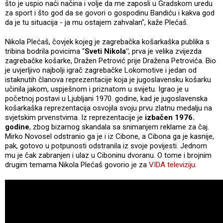
što je uspio naći načina i volje da me zaposli u Gradskom uredu
za sport i što god da se govori o gospodinu Bandiću i kakva god
da je tu situacija - ja mu ostajem zahvalan", kaže Plećaš.
Nikola Plećaš, čovjek kojeg je zagrebačka košarkaška publika s
tribina bodrila povicima "
Sveti Nikola"
, prva je velika zvijezda
zagrebačke košarke, Dražen Petrović prije Dražena Petrovića. Bio
je uvjerljivo najbolji igrač zagrebačke Lokomotive i jedan od
istaknutih članova reprezentacije koja je jugoslavensku košarku
učinila jakom, uspješnom i priznatom u svijetu. Igrao je u
početnoj postavi u Ljubljani 1970. godine, kad je jugoslavenska
košarkaška reprezentacija osvojila svoju prvu zlatnu medalju na
svjetskim prvenstvima. Iz reprezentacije je
izbačen 1976.
godine
, zbog bizarnog skandala sa snimanjem reklame za čaj.
Mirko Novosel odstranio ga je i iz Cibone, a Cibona ga je kasnije,
pak, gotovo u potpunosti odstranila iz svoje povijesti. Jednom
mu je čak zabranjen i ulaz u Ciboninu dvoranu. O tome i brojnim
drugim temama Nikola Plećaš govorio je za
VIDA televiziju
.