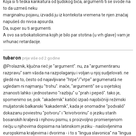
Koja si ti teška karikatura od ljudskog bića, argumenti ti se svode na
to da uzmeš neku
marginalnu pojavu, izvadiš ju iz konteksta vremena te njen značaj
napušeš do nivoa apsurda.
Da, super su ti argumenti.
A ovo sa srbokatolicima kojih je bilo par stotina (u vrh glave) vam je
vrhunac retardacije.
tubaron
prije više od 2 godine
@Prolaznik, ključna rieč je "argument". nu, za "argumentiranu
razpravu" sam vāsda na razpolaganju i voljan u njoj sudjelovati. ne
gledē na to, često od najavljivane "hṙpe"/"vṙpe" argumenatā ne
ugledam ni najmanju "trohu". inače, "argumenti" se u svjetskoj
znanosti lahko i jednostavno "razbiju" u "prah i pepeô". tako je,
spomenimo se, pok. "akademik" katičić izpaô najobičnïji režimski
muljatorski balkanski "kakademik", kada je onomadne "podvaliô"
dokazanu poviestnu "potvoru" i "krivotvorinu" o jeziku starih
bosanskih kraljevā i njihovu pismu, s proizvoljno promienjenom
riečju u njihovima dopisima na latinskom jeziku - naslovljenima
europskima kraljevima i dvorima - i to s "lingua slavonica" na "lingua