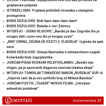
CRVENI TOBOGAN: Slijepčevićev novi film kao priručnik za
građanske pobjede
ISTRAŽILI SMO: Poplava političkih stranaka u stečajnim
postupcima
BORIS DEŽULOVIĆ: Bidi-bam-bam-bam-bam!
BORIS DEŽULOVIĆ: Balada o Juri Zdovcu
INTERVJU - JOŠKO KLISOVIĆ: „Bandić je dao Zagrebu što je
mogao dati i uzeo ono što je mogao uzeti“
„NEK' CRKNU, ŽIČARA ĆE VOZITI 3. SIJEČNJA“: Izgleda da ipak
neće
BORIS DEŽULOVIĆ: Učenje Njemačka o veličanstveno uspjeh
košarkaški klub Jugoplastika
JURIČAN PISAO RUSKOM VELEPOSLANIKU: „Bandić nije
stigao, pa je spomenik Gagarinu sanirala lokalna ekipa“
INTERVJU-TOMISLAV TOMAŠEVIĆ NAKON „RUŠENJA“ GUP-A:
„Uvjeren sam da je ovo politički kraj za Milana Bandića“
JURIČAN PUSTIO „TEASER“ NOVOG FILMA: „Udruženi
adventski poduhvat“
K
OMENTARI
broj komentara:
27