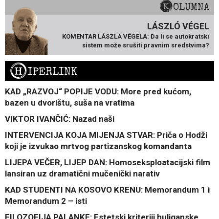
KOLUMNA
LÁSZLÓ VÉGEL
KOMENTAR LÁSZLA VÉGELA: Da li se autokratski
sistem može srušiti pravnim sredstvima?
H
IPERLINK
KAD „RAZVOJ“ POPIJE VODU: More pred kućom,
bazen u dvorištu, suša na vratima
VIKTOR IVANČIĆ: Nazad naši
INTERVENCIJA KOJA MIJENJA STVAR: Priča o Hodži
koji je izvukao mrtvog partizanskog komandanta
LIJEPA VEČER, LIJEP DAN: Homoseksploatacijski film
lansiran uz dramatični mučenički narativ
KAD STUDENTI NA KOSOVO KRENU: Memorandum 1 i
Memorandum 2 – isti
FILOZOFIJA PALANKE: Estetski kriteriji huliganske