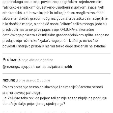
apeninskoga poluotoka, poviestno pod gṙčskim i srjedozemnim
"afričsko-semitskim" družstveno-uljudbenim uplivom. inače, tieh
sṙbokatolikā u dubrovniku je bīlo toliko, jeda su mogli mirno dobīti
izbore ter vladati gradom důgi niz godinā. u ostatku dalmacije jih je
bīlo donëklë manje, a odnëklë među "elitom" toliko mnogo, jeda su
prëdvodili nastanak pṙve jugoslavije, ORJUNA-e, i konačno
četničskoga pokreta s četničskim gradonačelnikom splita. s toga ne
prodaj ovdje režimske "zjake", nego priôni k učenju osnovā iz
poviesti, i marljivo prilipaj k njemu toliko důgo doklër jih ne svladaš.
Prolaznik
prije više od 2 godine
@mzungu, a joj, pa ti se nastavljaš sramotiti
mzungu
prije više od 2 godine
Pojam hrvat nije sezao do slavonije i dalmacije? Stvarno nemaš
srama u svojoj patologiji.
Jel ćeš isto tako reći da pojam talijan nije sezao nigdje na području
današnje italije prije njenog ujedinjenja?