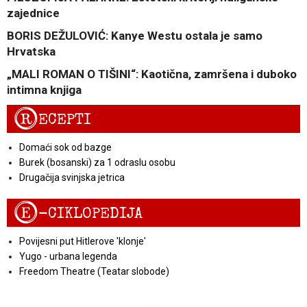
zajednice
BORIS DEŽULOVIĆ: Kanye Westu ostala je samo
Hrvatska
„MALI ROMAN O TIŠINI“: Kaotična, zamršena i duboko
intimna knjiga
R
ECEPTI
Domaći sok od bazge
Burek (bosanski) za 1 odraslu osobu
Drugačija svinjska jetrica
E
-CIKLOPEDIJA
Povijesni put Hitlerove 'klonje'
Yugo - urbana legenda
Freedom Theatre (Teatar slobode)