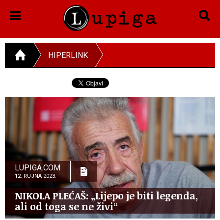
HIPERLINK
LUPIGA.COM
12. RUJNA 2023.
NIKOLA PLEĆAŠ: „Lijepo je biti legenda,
ali od toga se ne živi“