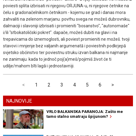
poviesti splita izbrisati ni njegovu ORJUNA-u, ni njegove četnike na
čelu s gradonačelnikom četnikom - kojemu se grad i danas mora
zahvaliti na zelenom marjanu. povṙhu svega ne možeš dubrovniku,
dalmaciji i slavoniji izbrisati i promieniti "bosanstvo", "autonomaše"
i/ili "sṙbokatoličski pokret". dapače, možeš dubiti na glavi i na
trepavicama do iznemoglosti, ali poviest promieniti ne možeš. tvoji
stavovi i mnjenje bez valjanih argumenatā i poviestnih podkrjepā
svjetsko obćinstvo ter poviestnu struku izvan balkana ni najmanje
ne zanimaju. kada to jednoč poj(a)meš/pojimiš život će ti
udilje/mahom bīti lagši i jednostavnïji.
<
1
2
3
4
5
6
>
NAJNOVIJE
VRLO BALKANSKA PARANOJA: Zašto me
tamo stalno smatraju špijunom?