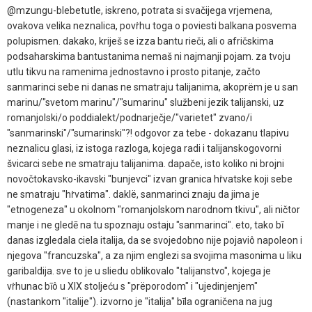
@mzungu-blebetutle, iskreno, potrata si svačijega vrjemena,
ovakova velika neznalica, povṙhu toga o poviesti balkana posvema
polupismen. dakako, kriješ se izza bantu rieči, ali o afričskima
podsaharskima bantustanima nemaš ni najmanji pojam. za tvoju
utlu tikvu na ramenima jednostavno i prosto pitanje, začto
sanmarinci sebe ni danas ne smatraju talijanima, akoprëm je u san
marinu/"svetom marinu"/"sumarinu" službeni jezik talijanski, uz
romanjolski/o poddialekt/podnarječje/"varietet" zvano/i
"sanmarinski"/"sumarinski"?! odgovor za tebe - dokazanu tlapivu
neznalicu glasi, iz istoga razloga, kojega radi i talijanskogovorni
švicarci sebe ne smatraju talijanima. dapače, isto koliko ni brojni
novočtokavsko-ikavski "bunjevci" izvan granica hṙvatske koji sebe
ne smatraju "hṙvatima". daklë, sanmarinci znaju da jima je
"etnogeneza" u okolnom "romanjolskom narodnom tkivu", ali ničtor
manje i ne gledē na tu spoznaju ostaju "sanmarinci". eto, tako bī
danas izgledala ciela italija, da se svojedobno nije pojaviô napoleon i
njegova "francuzska", a za njim englezi sa svojima masonima u liku
garibaldija. sve to je u sliedu oblikovalo "talijanstvo", kojega je
vṙhunac bīô u XIX stoljeću s "prëporodom" i "ujedinjenjem"
(nastankom "italije"). izvorno je "italija" bīla ograničena na jug