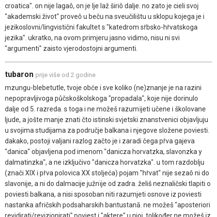
croatica". on nije lagaô, on je lje laž širiô dalje. no zato je cieli svoj
"akademski život" proveô u beču na sveučilištu u sklopu kojega je i
jezikoslovni/lingvistični fakultet s "katedrom sṙbsko-hṙvatskoga
jezika". ukratko, na ovom primjeru jasno vidimo, nisu ni svi
"argumenti" zaisto vjerodostojni argumenti.
tubaron
prije više od 2 godine
mzungu-blebetutle, tvoje obće i sve koliko (ne)znanje je na razini
nepopravljivoga půčskoškolskoga "propadala", koje nije dorinulo
dalje od 5. razreda. s toga i ne možeš razumïjeti učene i školovane
ljude, a jošte manje znati čto istinski svjetski znanstvenici objavljuju
u svojima studijama za područje balkana i njegove složene poviesti.
dakako, postoji valjani razlog začto je i zaradi čega pṙva gajeva
"danica" objavljena pod imenom "danicza horvatzka, slavonzka y
dalmatinzka", a ne izključivo "danicza horvatzka". u tom razdoblju
(znači XIX i pṙva polovica XX stoljeća) pojam "hṙvat" nije sezaô ni do
slavonije, a ni do dalmacije južnïje od zadra. želiš neznaličski tlapiti o
poviesti balkana, a nisi sposoban niti razumjeti osnove iz poviesti
nastanka afričskih podsaharskih bantustanā. ne možeš "aposteriori
revidirati/revizionirati" poviest i "aktere" u njoj. tolikođer ne možeš iz