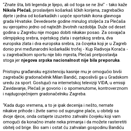
"Znate šta, biti legenda je lijepo, ali od toga se ne živi" - tako kaže
Nikola Plećaš
, proslavljeni košarkaš ličkih korijena, zagrebačko
dijete i jedna od košarkaških i uopće sportskih ikona glavnoga
grada Hrvatske. Devedesete godine minulog stoljeća za Plećaša
su vjerojatno jedno od najtežih životnih razdoblja. Duže od deset
godina u Zagrebu nije mogao dobiti nikakav posao. Za osvajača
olimpijskog srebra, svjetskog zlata i svjetskog srebra, dva
europska zlata i dva europska srebra, za čovjeka koji je u Zagreb
donio prvi međunarodni košarkaški trofej - Kup Radivoja Koraća -
u zagrebačkom sportu nije bilo mjesta, Plećaš pretpostavlja
stoga jer
njegova srpska nacionalnost nije bila preporuka
.
Pristojnu građansku egzistenciju kasnije mu je omogućio bivši
zagrebački gradonačelnik Milan Bandić, zaposlivši ga u Gradskom
uredu za sport. Gostujući na internetskoj televiziji VIDA, u emisiji
Zavidavanje, Plećaš je govorio i o spomenutome, kontroverznom
i najdugovječnijem gradonačelniku Zagreba.
"Kada dugo vremena, a to je ipak decenija i nešto, nemate
nikakve prihode i živite samo od suprugine plaće, u obitelji sa
dvoje djece, onda ostajete izuzetno zahvalni čovjeku koji vam
omogući da konačno imate neka primanja i da možete rasteretiti
obitelj od brige. Bio sam i ostat ću zahvalan gospodinu Bandiću