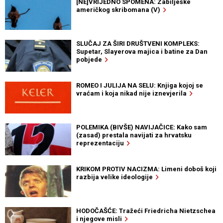
[NE]VRIJEDNO SPOMENA: Zabilješke
američkog skribomana (V)
SLUČAJ ZA ŠIRI DRUŠTVENI KOMPLEKS:
Supetar, Slayerova majica i batine za Dan
pobjede
ROMEO I JULIJA NA SELU: Knjiga kojoj se
vraćam i koja nikad nije iznevjerila
POLEMIKA (BIVŠE) NAVIJAČICE: Kako sam
(zasad) prestala navijati za hrvatsku
reprezentaciju
KRIKOM PROTIV NACIZMA: Limeni doboš koji
razbija velike ideologije
HODOČAŠĆE: Tražeći Friedricha Nietzschea
i njegove misli