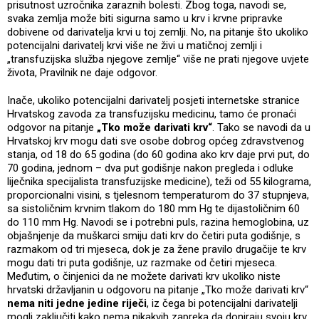
prisutnost uzročnika zaraznih bolesti. Zbog toga, navodi se,
svaka zemlja može biti sigurna samo u krv i krvne pripravke
dobivene od darivatelja krvi u toj zemlji. No, na pitanje što ukoliko
potencijalni darivatelj krvi više ne živi u matičnoj zemlji i
„transfuzijska služba njegove zemlje“ više ne prati njegove uvjete
života, Pravilnik ne daje odgovor.
Inače, ukoliko potencijalni darivatelj posjeti internetske stranice
Hrvatskog zavoda za transfuzijsku medicinu, tamo će pronaći
odgovor na pitanje
„Tko može darivati krv“
. Tako se navodi da u
Hrvatskoj krv mogu dati sve osobe dobrog općeg zdravstvenog
stanja, od 18 do 65 godina (do 60 godina ako krv daje prvi put, do
70 godina, jednom – dva put godišnje nakon pregleda i odluke
liječnika specijalista transfuzijske medicine), teži od 55 kilograma,
proporcionalni visini, s tjelesnom temperaturom do 37 stupnjeva,
sa sistoličnim krvnim tlakom do 180 mm Hg te dijastoličnim 60
do 110 mm Hg. Navodi se i potrebni puls, razina hemoglobina, uz
objašnjenje da muškarci smiju dati krv do četiri puta godišnje, s
razmakom od tri mjeseca, dok je za žene pravilo drugačije te krv
mogu dati tri puta godišnje, uz razmake od četiri mjeseca.
Međutim, o činjenici da ne možete darivati krv ukoliko niste
hrvatski državljanin u odgovoru na pitanje „Tko može darivati krv“
nema niti jedne jedine riječi
, iz čega bi potencijalni darivatelji
mogli zaključiti kako nema nikakvih zapreka da doniraju svoju krv.