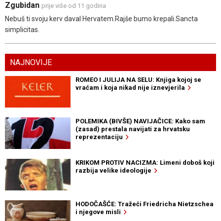
Zgubidan
prije više od 11 godina
Nebuš ti svoju kerv daval Hervatem.Rajše bumo krepali.Sancta
simplicitas.
NAJNOVIJE
ROMEO I JULIJA NA SELU: Knjiga kojoj se
vraćam i koja nikad nije iznevjerila
POLEMIKA (BIVŠE) NAVIJAČICE: Kako sam
(zasad) prestala navijati za hrvatsku
reprezentaciju
KRIKOM PROTIV NACIZMA: Limeni doboš koji
razbija velike ideologije
HODOČAŠĆE: Tražeći Friedricha Nietzschea
i njegove misli