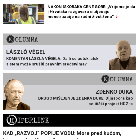
NAKON ISKORAKA CRNE GORE: „Vrijeme je da
i Hrvatska razgovara o utjecaju
menstruacije na radni život žena“
KOLUMNA
LÁSZLÓ VÉGEL
KOMENTAR LÁSZLA VÉGELA: Da li se autokratski
sistem može srušiti pravnim sredstvima?
KOLUMNA
ZDENKO DUKA
DRUGO MIŠLJENJE ZDENKA DUKE: Dijaspora kao
politički projekt HDZ-a
H
IPERLINK
KAD „RAZVOJ“ POPIJE VODU: More pred kućom,