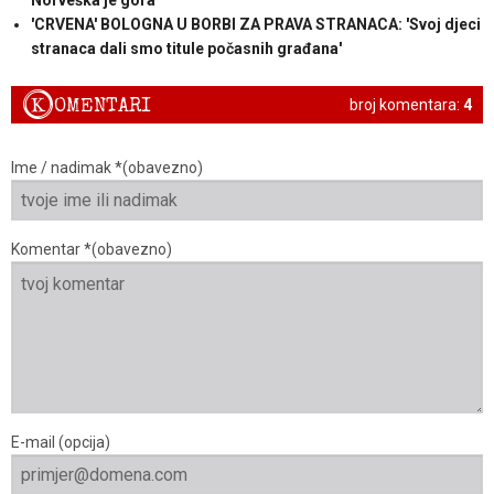
Norveška je gora
'CRVENA' BOLOGNA U BORBI ZA PRAVA STRANACA: 'Svoj djeci
stranaca dali smo titule počasnih građana'
K
OMENTARI
broj komentara:
4
Ime / nadimak *(obavezno)
Komentar *(obavezno)
E-mail (opcija)