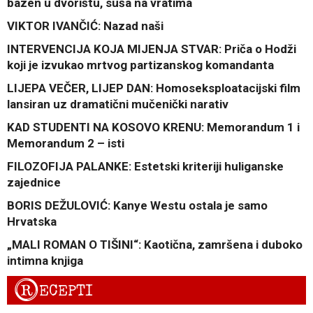
bazen u dvorištu, suša na vratima
VIKTOR IVANČIĆ: Nazad naši
INTERVENCIJA KOJA MIJENJA STVAR: Priča o Hodži
koji je izvukao mrtvog partizanskog komandanta
LIJEPA VEČER, LIJEP DAN: Homoseksploatacijski film
lansiran uz dramatični mučenički narativ
KAD STUDENTI NA KOSOVO KRENU: Memorandum 1 i
Memorandum 2 – isti
FILOZOFIJA PALANKE: Estetski kriteriji huliganske
zajednice
BORIS DEŽULOVIĆ: Kanye Westu ostala je samo
Hrvatska
„MALI ROMAN O TIŠINI“: Kaotična, zamršena i duboko
intimna knjiga
R
ECEPTI