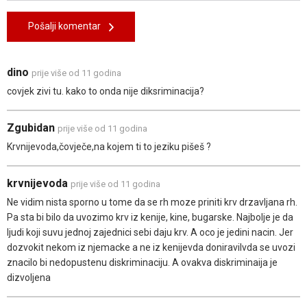
Pošalji komentar
dino
prije više od 11 godina
covjek zivi tu. kako to onda nije diksriminacija?
Zgubidan
prije više od 11 godina
Krvnijevoda,čovječe,na kojem ti to jeziku pišeš ?
krvnijevoda
prije više od 11 godina
Ne vidim nista sporno u tome da se rh moze priniti krv drzavljana rh.
Pa sta bi bilo da uvozimo krv iz kenije, kine, bugarske. Najbolje je da
ljudi koji suvu jednoj zajednici sebi daju krv. A oco je jedini nacin. Jer
dozvokit nekom iz njemacke a ne iz kenijevda doniravilvda se uvozi
znacilo bi nedopustenu diskriminaciju. A ovakva diskriminaija je
dizvoljena