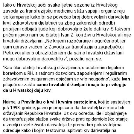
Iako u Hrvatskoj uoči svake ljetne sezone iz Hrvatskog
zavoda za transfuzijsku medicinu stižu vapaji i organiziraju
se kampanje kako bi se povećao broj dobrovoljnih darivatelja
krvi, zdravstveni djelatnici su zbog zakonskih odredbi
prisiljeni odbijati ljude koji dobrovoljno žele dati krv. S takvom
pričom javio nam se čitatelj Ivan Z. koji živi u Hrvatskoj, ali nije
hrvatski državljanin. „Ne krijem razočaranje i ogorčenost, jer
sam upravo vraćen iz Zavoda za transfuziju u zagrebačkoj
Petrovoj ulici s obrazloženjem da samo hrvatski državljani
mogu dobrovoljno darovati krv“, požalio nam se.
"Kao član obitelji hrvatskog državljanina, s odobrenim legalnim
boravkom u RH, s radnom dozvolom, zaposlenjem i reguliranim
zdravstvenim osiguranjem osjećam se vrlo neugodno", kaže
Ivan
pitajući se zašto
samo hrvatski državljani imaju tu privilegiju
da u Hrvatskoj daju krv
.
Naime, u
Pravilniku o krvi i krvnim sastojcima
, koji je sastavljen
još 1998. godine, jasno je propisano da darivatelj krvi mora biti
državljanin Republike Hrvatske. Uz ovu odredbu ide i objašnjenje
da transfuzijska služba svake države prati epidemiološko stanje
u zemlji i uvjete života darivatelja te prema tim pokazateljima
određuje kako i kojim testovima ispitivati krv darivatelja na