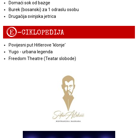
Domaći sok od bazge
Burek (bosanski) za 1 odraslu osobu
Drugačija svinjska jetrica
E
-CIKLOPEDIJA
Povijesni put Hitlerove 'klonje'
Yugo - urbana legenda
Freedom Theatre (Teatar slobode)