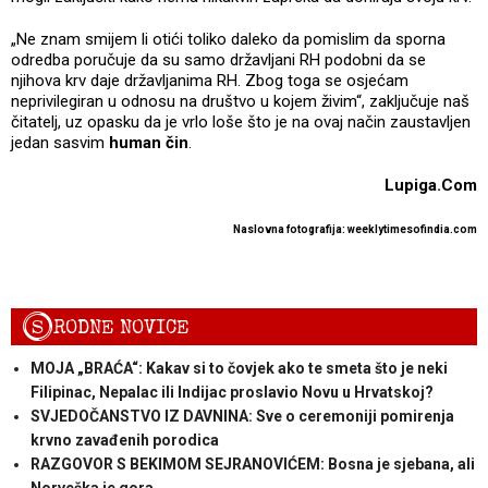
„Ne znam smijem li otići toliko daleko da pomislim da sporna
odredba poručuje da su samo državljani RH podobni da se
njihova krv daje državljanima RH. Zbog toga se osjećam
neprivilegiran u odnosu na društvo u kojem živim“, zaključuje naš
čitatelj, uz opasku da je vrlo loše što je na ovaj način zaustavljen
jedan sasvim
human čin
.
Lupiga.Com
Naslovna fotografija:
weeklytimesofindia.com
S
RODNE NOVICE
MOJA „BRAĆA“: Kakav si to čovjek ako te smeta što je neki
Filipinac, Nepalac ili Indijac proslavio Novu u Hrvatskoj?
SVJEDOČANSTVO IZ DAVNINA: Sve o ceremoniji pomirenja
krvno zavađenih porodica
RAZGOVOR S BEKIMOM SEJRANOVIĆEM: Bosna je sjebana, ali