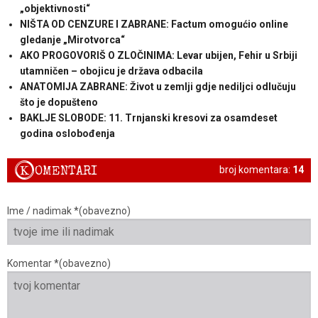
„objektivnosti“
NIŠTA OD CENZURE I ZABRANE: Factum omogućio online
gledanje „Mirotvorca“
AKO PROGOVORIŠ O ZLOČINIMA: Levar ubijen, Fehir u Srbiji
utamničen – obojicu je država odbacila
ANATOMIJA ZABRANE: Život u zemlji gdje nediljci odlučuju
što je dopušteno
BAKLJE SLOBODE: 11. Trnjanski kresovi za osamdeset
godina oslobođenja
K
OMENTARI
broj komentara:
14
Ime / nadimak *(obavezno)
Komentar *(obavezno)