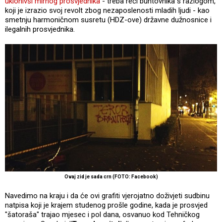
uklonivši mirnog prosvjednika
- treba reći buntovnika s razlogom,
koji je izrazio svoj revolt zbog nezaposlenosti mladih ljudi - kao
smetnju harmoničnom susretu (HDZ-ove) državne dužnosnice i
ilegalnih prosvjednika.
Ovaj zid je sada crn (FOTO: Facebook)
Navedimo na kraju i da će ovi grafiti vjerojatno doživjeti sudbinu
natpisa koji je krajem studenog prošle godine, kada je prosvjed
"šatoraša" trajao mjesec i pol dana, osvanuo kod Tehničkog