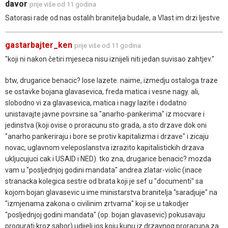
davor
prije više od 11 godina
Satorasi rade od nas ostalih branitelja budale, a Vlast im drzi ljestve
gastarbajter_ken
prije više od 11 godina
"koji ni nakon četiri mjeseca nisu iznijeli niti jedan suvisao zahtjev."
btw, drugarice benacic? lose lazete. naime, izmedju ostaloga traze
se ostavke bojana glavasevica, freda matica i vesne nagy. ali,
slobodno vi za glavasevica, matica i nagy lazite i dodatno
unistavajte javne povrsine sa "anarho-pankerima" iz mocvare i
jedinstva (koji ovise o proracunu sto grada, a sto drzave dok oni
"anarho pankeriraju i bore se protiv kapitalizma i drzave" i zicaju
novac, uglavnom veleposlanstva izrazito kapitalistickih drzava
ukljucujuci cak i USAID i NED). tko zna, drugarice benacic? mozda
vam u "posljednjoj godini mandata" andrea zlatar-violic (inace
stranacka kolegica sestre od brata koji je sef u "documenti" sa
kojom bojan glavasevic u ime ministarstva branitelja "saradjuje" na
"izmjenama zakona o civilinim zrtvama" koji se u takodjer
"posljednjoj godini mandata" (op. bojan glavasevic) pokusavaju
progurati kroz sabor) udijeli jos koju kunu iz drzavnog proracuna za