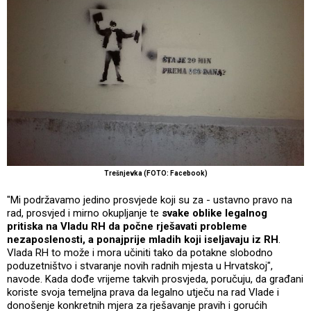
Trešnjevka (FOTO: Facebook)
"Mi podržavamo jedino prosvjede koji su za - ustavno pravo na
rad, prosvjed i mirno okupljanje te
svake oblike legalnog
pritiska na Vladu RH da počne rješavati probleme
nezaposlenosti, a ponajprije mladih koji iseljavaju iz RH
.
Vlada RH to može i mora učiniti tako da potakne slobodno
poduzetništvo i stvaranje novih radnih mjesta u Hrvatskoj",
navode. Kada dođe vrijeme takvih prosvjeda, poručuju, da građani
koriste svoja temeljna prava da legalno utječu na rad Vlade i
donošenje konkretnih mjera za rješavanje pravih i gorućih