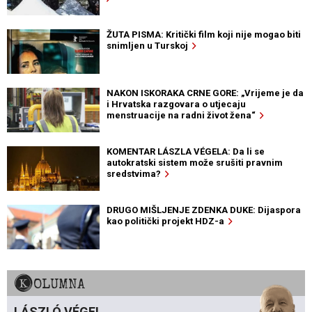
ŽUTA PISMA: Kritički film koji nije mogao biti
snimljen u Turskoj
NAKON ISKORAKA CRNE GORE: „Vrijeme je da
i Hrvatska razgovara o utjecaju
menstruacije na radni život žena“
KOMENTAR LÁSZLA VÉGELA: Da li se
autokratski sistem može srušiti pravnim
sredstvima?
DRUGO MIŠLJENJE ZDENKA DUKE: Dijaspora
kao politički projekt HDZ-a
KOLUMNA
LÁSZLÓ VÉGEL