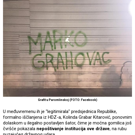
Grafit u Paromlinskoj (FOTO: Facebook)
U međuvremenu ih je "legitimirala" predsjednica Republike,
formalno iščlanjena iz HDZ-a, Kolinda Grabar Kitarović, ponovnim
dolaskom u ilegalno postavljen šator, čime je moćna gomilica još
čvršće pokazala
nepoštivanje institucija ove države
, na rubu
puzajućeg državnog udara.