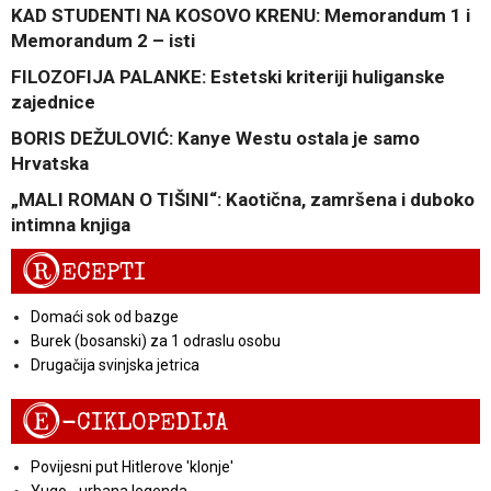
KAD STUDENTI NA KOSOVO KRENU: Memorandum 1 i
Memorandum 2 – isti
FILOZOFIJA PALANKE: Estetski kriteriji huliganske
zajednice
BORIS DEŽULOVIĆ: Kanye Westu ostala je samo
Hrvatska
„MALI ROMAN O TIŠINI“: Kaotična, zamršena i duboko
intimna knjiga
R
ECEPTI
Domaći sok od bazge
Burek (bosanski) za 1 odraslu osobu
Drugačija svinjska jetrica
E
-CIKLOPEDIJA
Povijesni put Hitlerove 'klonje'