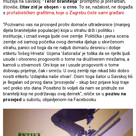
muzeja na Savskoj.
"Teror branitelja"
promptno je prefarban,
štoviše,
čitav zid je obojen - u crno
. To se, nažalost, ne događa
s
profašističkim grafitima, koje u Zagrebu čiste sami građani
.
"Pozivamo vas na prosvjed protiv domaće ultradesnice (manjeg
dijela braniteljske populacije) koja u strahu drži i politiku i
institucije, i iznad svega ljude ove zemlje. Politička i javna scena
zemlje od samog početka ovog derneka djeluje u skvrčenom
strahu, panici od toga da ne naljuti domaću desnicu i dobije
etiketu 'lošeg Hrvata'. Ucjena 'šatoraša' je tolika da se rijetki ljudi
usude i otvoreno progovoriti o tome na društvenim mrežama, a
kamoli u stvarnosti. Oni koje se i usude progovoriti o tome
dobivaju prijetnje, čak i smrću. U ovoj zemlji nije nikad bilo dobro
nositi etiketu 'izdajnika naše stvari'. Osim toga šator u Savskoj 66
je Ilegalan od prvog dana 'prosvjeda' - skup bez prijave koji traje
već preko sto dana. Posebno bi voljeli da nam se pridruže svi
branitelji koji ne podržavaju ovaj dernek", ističe se u
pozivu na
prosvjed
u subotu, objavljenom na Facebooku.