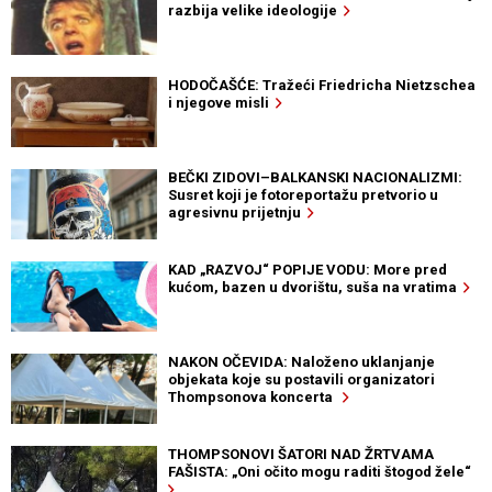
razbija velike ideologije
HODOČAŠĆE: Tražeći Friedricha Nietzschea
i njegove misli
BEČKI ZIDOVI–BALKANSKI NACIONALIZMI:
Susret koji je fotoreportažu pretvorio u
agresivnu prijetnju
KAD „RAZVOJ“ POPIJE VODU: More pred
kućom, bazen u dvorištu, suša na vratima
NAKON OČEVIDA: Naloženo uklanjanje
objekata koje su postavili organizatori
Thompsonova koncerta
THOMPSONOVI ŠATORI NAD ŽRTVAMA
FAŠISTA: „Oni očito mogu raditi štogod žele“