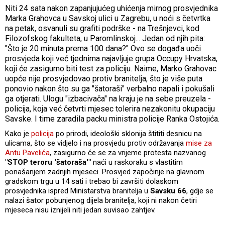
Niti 24 sata nakon zapanjujućeg uhićenja mirnog prosvjednika
Marka Grahovca u Savskoj ulici u Zagrebu, u noći s četvrtka
na petak, osvanuli su grafiti podrške - na Trešnjevci, kod
Filozofskog fakulteta, u Paromlinskoj... Jedan od njih pita:
"Što je 20 minuta prema 100 dana?" Ovo se događa uoči
prosvjeda koji već tjednima najavljuje grupa Occupy Hrvatska,
koji će zasigurno biti test za policiju. Naime, Marko Grahovac
uopće nije prosvjedovao protiv branitelja, što je više puta
ponovio nakon što su ga "šatoraši" verbalno napali i pokušali
ga otjerati. Ulogu "izbacivača" na kraju je na sebe preuzela -
policija, koja već četvrti mjesec tolerira nezakonitu okupaciju
Savske. I time zaradila packu ministra policije Ranka Ostojića.
Kako je
policija
po prirodi, ideološki sklonija štititi desnicu na
ulicama, što se vidjelo i na prosvjedu protiv održavanja
mise za
Antu Pavelića
, zasigurno će se za vrijeme protesta nazvanog
"STOP teroru 'šatoraša'"
naći u raskoraku s vlastitim
ponašanjem zadnjih mjeseci. Prosvjed započinje na glavnom
gradskom trgu u 14 sati i trebao bi završiti dolaskom
prosvjednika ispred Ministarstva branitelja u
Savsku 66
, gdje se
nalazi šator pobunjenog dijela branitelja, koji ni nakon četiri
mjeseca nisu iznijeli niti jedan suvisao zahtjev.