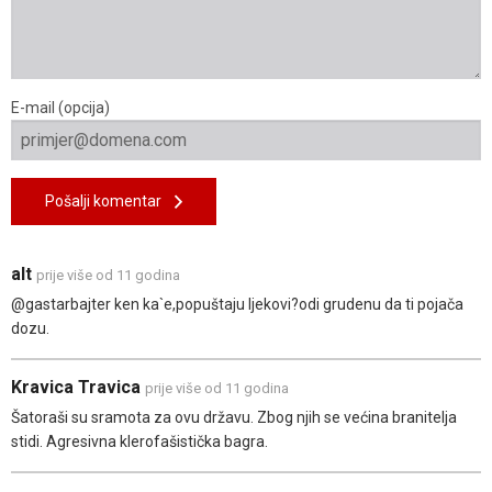
E-mail (opcija)
Pošalji komentar
alt
prije više od 11 godina
@gastarbajter ken ka`e,popuštaju ljekovi?odi grudenu da ti pojača
dozu.
Kravica Travica
prije više od 11 godina
Šatoraši su sramota za ovu državu. Zbog njih se većina branitelja
stidi. Agresivna klerofašistička bagra.