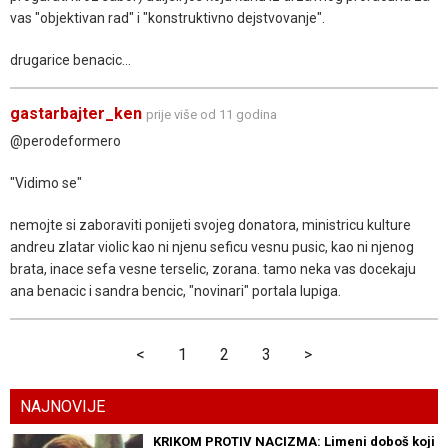
vas "objektivan rad" i "konstruktivno dejstvovanje".
drugarice benacic...
gastarbajter_ken
prije više od 11 godina
@perodeformero
"Vidimo se"
nemojte si zaboraviti ponijeti svojeg donatora, ministricu kulture
andreu zlatar violic kao ni njenu seficu vesnu pusic, kao ni njenog
brata, inace sefa vesne terselic, zorana. tamo neka vas docekaju
ana benacic i sandra bencic, "novinari" portala lupiga.
<
1
2
3
>
NAJNOVIJE
KRIKOM PROTIV NACIZMA: Limeni doboš koji