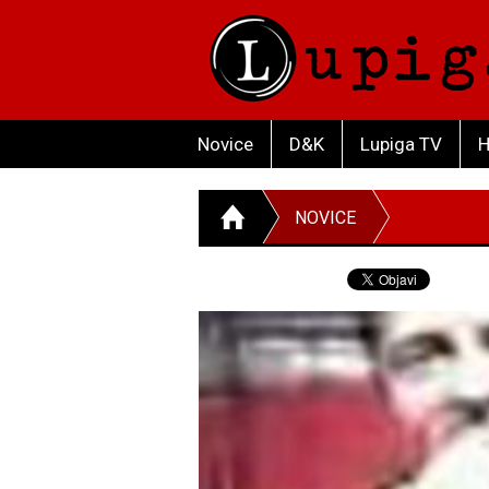
Novice
D&K
Lupiga TV
H
NOVICE