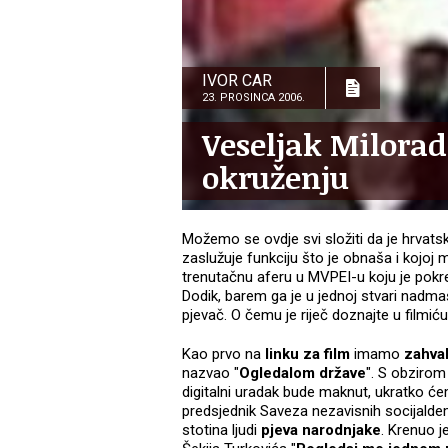
IVOR CAR
23. PROSINCA 2006.
Veseljak Milora
okruženju
Možemo se ovdje svi složiti da je hrvats
zaslužuje funkciju što je obnaša i kojo
trenutačnu aferu u MVPEI-u koju je pokren
Dodik, barem ga je u jednoj stvari nadmaši
pjevač. O čemu je riječ doznajte u filmić
Kao prvo na
linku za film
imamo
zahval
nazvao "
Ogledalom države
". S obzirom
digitalni uradak bude maknut, ukratko će
predsjednik Saveza nezavisnih socijald
stotina ljudi
pjeva narodnjake
. Krenuo je