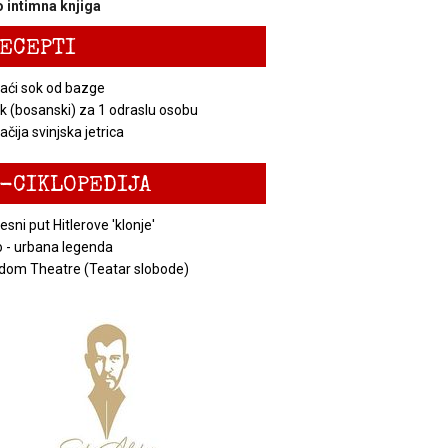
 intimna knjiga
ECEPTI
ći sok od bazge
k (bosanski) za 1 odraslu osobu
čija svinjska jetrica
-CIKLOPEDIJA
esni put Hitlerove 'klonje'
 - urbana legenda
dom Theatre (Teatar slobode)