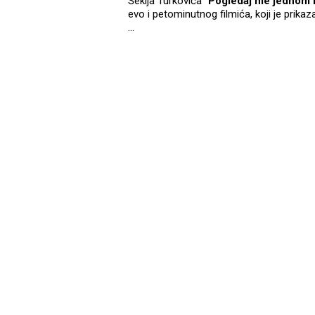
Šekija Turkovića "
Pogledaj me jednom
evo i petominutnog filmića, koji je pri
...