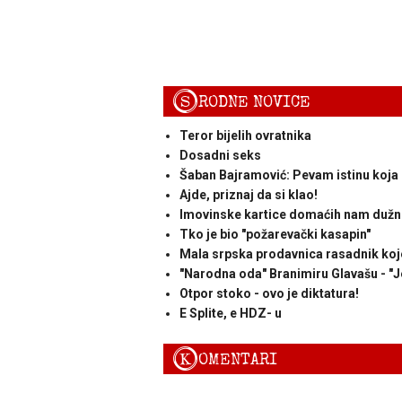
S
RODNE NOVICE
Teror bijelih ovratnika
Dosadni seks
Šaban Bajramović: Pevam istinu koja
Ajde, priznaj da si klao!
Imovinske kartice domaćih nam dužn
Tko je bio "požarevački kasapin"
Mala srpska prodavnica rasadnik koj
"Narodna oda" Branimiru Glavašu - "J
Otpor stoko - ovo je diktatura!
E Splite, e HDZ- u
K
OMENTARI