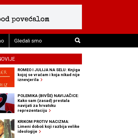
mo
Gledali smo
NOVIJE
ROMEO I JULIJA NA SELU: Knjiga
kojoj se vraćam i koja nikad nije
iznevjerila
POLEMIKA (BIVŠE) NAVIJAČICE:
Kako sam (zasad) prestala
navijati za hrvatsku
reprezentaciju
KRIKOM PROTIV NACIZMA:
Limeni doboš koji razbija velike
ideologije