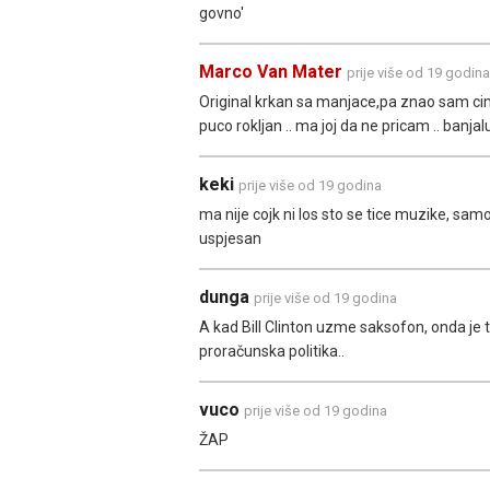
govno'
Marco Van Mater
prije više od 19 godina
Original krkan sa manjace,pa znao sam cim
puco rokljan .. ma joj da ne pricam .. banja
keki
prije više od 19 godina
ma nije cojk ni los sto se tice muzike, sam
uspjesan
dunga
prije više od 19 godina
A kad Bill Clinton uzme saksofon, onda je 
proračunska politika..
vuco
prije više od 19 godina
ŽAP