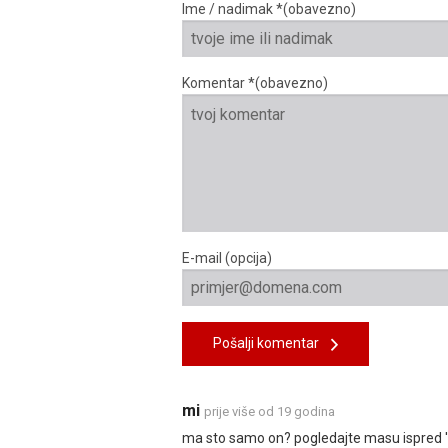
Ime / nadimak *(obavezno)
Komentar *(obavezno)
E-mail (opcija)
Pošalji komentar
mi
prije više od 19 godina
ma sto samo on? pogledajte masu ispred 'bine