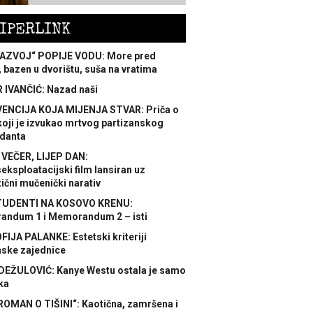
IPERLINK
AZVOJ“ POPIJE VODU: More pred
 bazen u dvorištu, suša na vratima
 IVANČIĆ: Nazad naši
ENCIJA KOJA MIJENJA STVAR: Priča o
koji je izvukao mrtvog partizanskog
danta
 VEČER, LIJEP DAN:
ksploatacijski film lansiran uz
ični mučenički narativ
TUDENTI NA KOSOVO KRENU:
ndum 1 i Memorandum 2 – isti
FIJA PALANKE: Estetski kriteriji
nske zajednice
DEŽULOVIĆ: Kanye Westu ostala je samo
ka
ROMAN O TIŠINI“: Kaotična, zamršena i