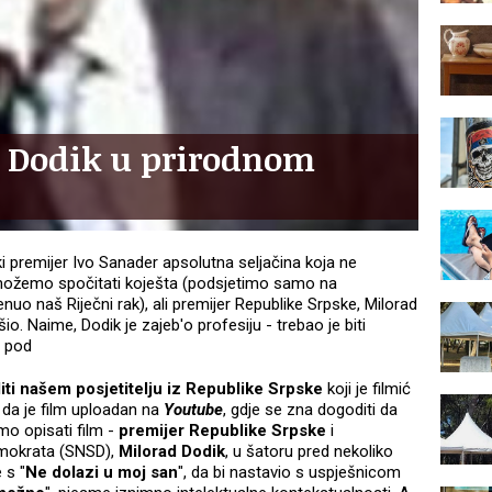
d Dodik u prirodnom
ki premijer Ivo Sanader apsolutna seljačina koja ne
j možemo spočitati koješta (podsjetimo samo na
uo naš Riječni rak), ali premijer Republike Srpske, Milorad
o. Naime, Dodik je zajeb'o profesiju - trebao je biti
u pod
iti našem posjetitelju iz Republike Srpske
koji je filmić
 da je film uploadan na
Youtube
, gdje se zna dogoditi da
mo opisati film -
premijer Republike Srpske
i
emokrata (SNSD),
Milorad Dodik
, u šatoru pred nekoliko
 s "
Ne dolazi u moj san
", da bi nastavio s uspješnicom