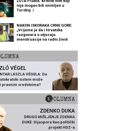
ŽUTA PISMA: Kritički film koji
nije mogao biti snimljen u
Turskoj
NAKON ISKORAKA CRNE GORE:
„Vrijeme je da i Hrvatska
razgovara o utjecaju
menstruacije na radni život
žena“
KOLUMNA
ZLÓ VÉGEL
NTAR LÁSZLA VÉGELA: Da
 autokratski sistem može
ti pravnim sredstvima?
KOLUMNA
ZDENKO DUKA
DRUGO MIŠLJENJE ZDENKA
DUKE: Dijaspora kao politički
projekt HDZ-a