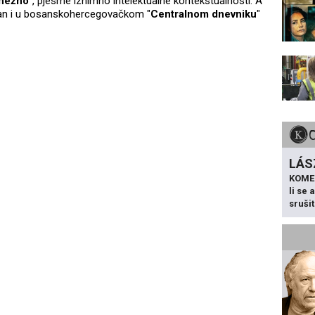
 nežno
", pjesme iznimno intelektualne kontekstualnosti. A
kazan i u bosanskohercegovačkom "
Centralnom dnevniku
"
LÁS
KOME
li se
sruši