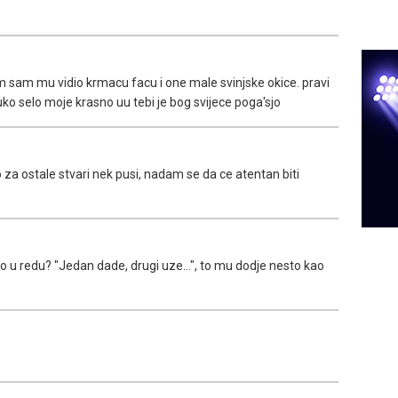
 sam mu vidio krmacu facu i one male svinjske okice. pravi
luko selo moje krasno uu tebi je bog svijece poga'sjo
o za ostale stvari nek pusi, nadam se da ce atentan biti
to u redu? "Jedan dade, drugi uze...", to mu dodje nesto kao