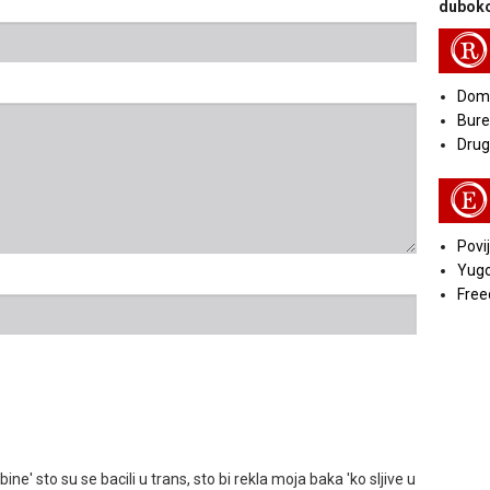
duboko
R
Doma
Bure
Druga
E
Povij
Yugo
Free
' sto su se bacili u trans, sto bi rekla moja baka 'ko sljive u