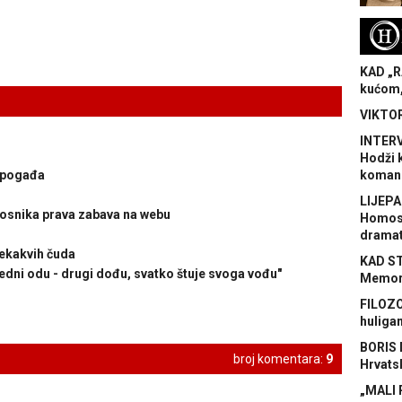
H
KAD „R
kućom,
VIKTOR
INTERV
Hodži 
 pogađa
koman
LIJEPA
osnika prava zabava na webu
Homose
dramat
ekakvih čuda
KAD S
edni odu - drugi dođu, svatko štuje svoga vođu"
Memora
FILOZO
huliga
BORIS 
broj komentara:
9
Hrvats
„MALI 