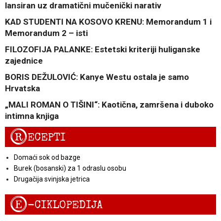
lansiran uz dramatični mučenički narativ
KAD STUDENTI NA KOSOVO KRENU: Memorandum 1 i
Memorandum 2 – isti
FILOZOFIJA PALANKE: Estetski kriteriji huliganske
zajednice
BORIS DEŽULOVIĆ: Kanye Westu ostala je samo
Hrvatska
„MALI ROMAN O TIŠINI“: Kaotična, zamršena i duboko
intimna knjiga
R
ECEPTI
Domaći sok od bazge
Burek (bosanski) za 1 odraslu osobu
Drugačija svinjska jetrica
E
-CIKLOPEDIJA