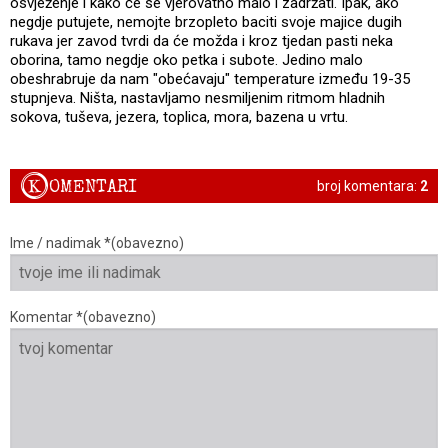
osvježenje i kako će se vjerovatno malo i zadržati. Ipak, ako
negdje putujete, nemojte brzopleto baciti svoje majice dugih
rukava jer zavod tvrdi da će možda i kroz tjedan pasti neka
oborina, tamo negdje oko petka i subote. Jedino malo
obeshrabruje da nam "obećavaju" temperature između 19-35
stupnjeva. Ništa, nastavljamo nesmiljenim ritmom hladnih
sokova, tuševa, jezera, toplica, mora, bazena u vrtu.
K
OMENTARI
broj komentara:
2
Ime / nadimak *(obavezno)
Komentar *(obavezno)