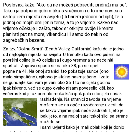
Poslovica kaže: "Ako ga ne možeš pobijediti, pridruži mu se".
Tako i ja potpuno gubim trku s vrućinom i u to ime novica o
najtoplijem mjestu na svijetu (ili barem jednom od njih), te o
jednoj od mojih omiljenih tema, a to je vrijeme. Kakvo nas
vrijeme očekuje i zašto, također otkrijte ovdje i krenite
planirati put na more, vikendicu ili samo do nekih od
zagrebačkih bazena.
Za tzv. "Dolinu Smrti" (Death Valley, California) kažu da je jedno
od najtoplijih mjesta na svijetu. U trenutku kada ovo pišem na
površini doline je 40 celzijusa i dugo vremena se neće niti
spuštati. Zapravo spusti se na oko 38, pa se opet
popne na 41. Na onoj stranici što pokazuje sunce (ono
malo simpatično), njihovo je stalno nasmiješeno. I zato
ne gunđajte kad vam je vani oko 35. I to ne cijelu godinu.
Ipak iskreno, već se dugo ovako nisam poveselio kiši, kao
večeras kad je uz pomalo muka kiša ipak pala i donijela dašak
rashlađenja.
Na stranici zavoda za vrijeme
možemo se na opće razočarenje uvjeriti da
se takvo vrijeme ipak neće zadržati. Ljeto je
ipak ljeto, a na maloj satelitskoj slici sa strane
možete se
i sami uvjeriti kako je mali oblak koji je donio