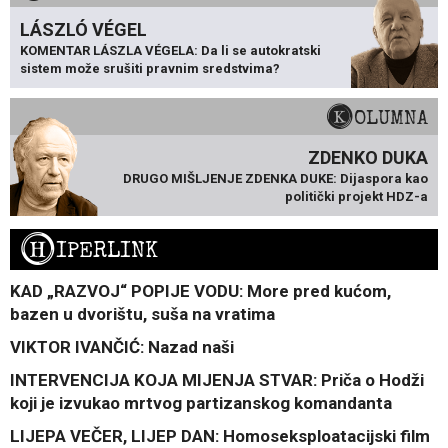
LÁSZLÓ VÉGEL
KOMENTAR LÁSZLA VÉGELA: Da li se autokratski
sistem može srušiti pravnim sredstvima?
KOLUMNA
ZDENKO DUKA
DRUGO MIŠLJENJE ZDENKA DUKE: Dijaspora kao
politički projekt HDZ-a
H
IPERLINK
KAD „RAZVOJ“ POPIJE VODU: More pred kućom,
bazen u dvorištu, suša na vratima
VIKTOR IVANČIĆ: Nazad naši
INTERVENCIJA KOJA MIJENJA STVAR: Priča o Hodži
koji je izvukao mrtvog partizanskog komandanta
LIJEPA VEČER, LIJEP DAN: Homoseksploatacijski film