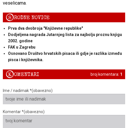
veselicama.
S
RODNE NOVICE
Prva dva dvobroja "Književne republike"
Dodjeljena nagrada Jutarnjeg lista za najbolju proznu knjigu
2002. godine
FAK u Zagrebu
Osnovano Društvo hrvatskih pisaca ili gdje je razlika između
pisca i književnika.
K
OMENTARI
broj komentara:
1
Ime / nadimak *(obavezno)
Komentar *(obavezno)