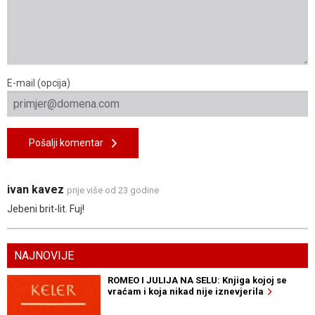
E-mail (opcija)
Pošalji komentar
ivan kavez
prije više od 23 godine
Jebeni brit-lit. Fuj!
NAJNOVIJE
ROMEO I JULIJA NA SELU: Knjiga kojoj se
vraćam i koja nikad nije iznevjerila