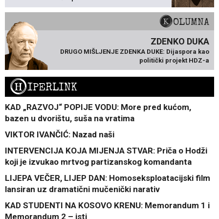
KOLUMNA
ZDENKO DUKA
DRUGO MIŠLJENJE ZDENKA DUKE: Dijaspora kao
politički projekt HDZ-a
H
IPERLINK
KAD „RAZVOJ“ POPIJE VODU: More pred kućom,
bazen u dvorištu, suša na vratima
VIKTOR IVANČIĆ: Nazad naši
INTERVENCIJA KOJA MIJENJA STVAR: Priča o Hodži
koji je izvukao mrtvog partizanskog komandanta
LIJEPA VEČER, LIJEP DAN: Homoseksploatacijski film
lansiran uz dramatični mučenički narativ
KAD STUDENTI NA KOSOVO KRENU: Memorandum 1 i
Memorandum 2 – isti