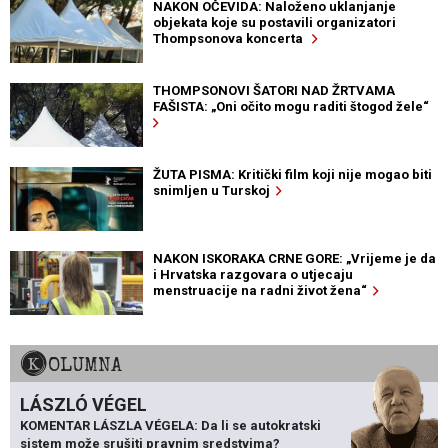
NAKON OČEVIDA: Naloženo uklanjanje
objekata koje su postavili organizatori
Thompsonova koncerta
THOMPSONOVI ŠATORI NAD ŽRTVAMA
FAŠISTA: „Oni očito mogu raditi štogod žele“
ŽUTA PISMA: Kritički film koji nije mogao biti
snimljen u Turskoj
NAKON ISKORAKA CRNE GORE: „Vrijeme je da
i Hrvatska razgovara o utjecaju
menstruacije na radni život žena“
KOLUMNA
LÁSZLÓ VÉGEL
KOMENTAR LÁSZLA VÉGELA: Da li se autokratski
sistem može srušiti pravnim sredstvima?