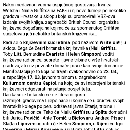
Nakon nedavnog veoma uspješnog gostovanja Irvinea
Welsha i Nialla Griffitsa na FAK-u i njihove turneje po nekoliko
gradova Hrvatske u sklopu koje su promovirali VBZ-ova
izdanja svojih knjiga, zagrebački British Council organizira
književna događanja na kojima će uz spomenutog Griffitsa
sudjelovati još nekoliko britanskih književnika...
Radi se o
književnim susretima
pod nazivom
Write on!!!
, u
sklopu čega će četiri britanska književnika (Niall
Griffits
,
Toby
Litt
, Bernardine
Evaristo
i Helen
Simpson
) voditi
književne radionice, susrete i javne tribine u više hrvatskih
gradova, ali i uz poznate domaće pisce kao svoje domaćine.
Manifestacija je to koja će trajati svakodnevno do
22. 03.
,
a započinje
17. 03.
javnom tribinom u zagrebačkom
Kulturnom centru Kaptol
, na kojoj će svi nabrojeni britanski
književnici odgovarati na pitanja posjetitelja.
Dan kasnije britanski će se literarni gosti
razmiljeti gradovima Lijepe naše u kojima će u društvu svojih
hrvatskih kolega po peru održavati javna čitanja, tribine i
književne radionice. Tako će Niallu
Griffitsu
u
Splitu
domaćini
biti Jurica
Pavičić
i Ante
Tomić
, u
Bjelovaru
Andrea
Pisac
i
Slađan
Lipovec
ugostiti će Helen
Simpson
, u
Rijeci
će Igor
Večerina
i Marina
Kovačević
asistirati Toby
Littu
, dok će