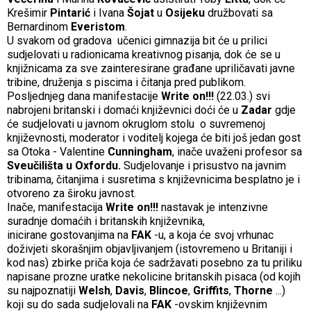
Krešimir
Pintarić
i Ivana
Šojat
u
Osijeku
družbovati sa
Bernardinom
Everistom
.
U svakom od gradova učenici gimnazija bit će u prilici
sudjelovati u radionicama kreativnog pisanja, dok će se u
knjižnicama za sve zainteresirane građane upriličavati javne
tribine, druženja s piscima i čitanja pred publikom.
Posljednjeg dana manifestacije
Write on!!!
(22.03.) svi
nabrojeni britanski i domaći književnici doći će u
Zadar
gdje
će sudjelovati u javnom okruglom stolu o suvremenoj
književnosti, moderator i voditelj kojega će biti još jedan gost
sa Otoka - Valentine
Cunningham
, inače uvaženi profesor sa
Sveučilišta u Oxfordu.
Sudjelovanje i prisustvo na javnim
tribinama, čitanjima i susretima s književnicima besplatno je i
otvoreno za široku javnost.
Inače, manifestacija
Write on!!!
nastavak je intenzivne
suradnje domaćih i britanskih književnika,
inicirane gostovanjima na
FAK
-u, a koja će svoj vrhunac
doživjeti skorašnjim objavljivanjem (istovremeno u Britaniji i
kod nas) zbirke priča koja će sadržavati posebno za tu priliku
napisane prozne uratke nekolicine britanskih pisaca (od kojih
su najpoznatiji
Welsh
,
Davis
,
Blincoe
,
Griffits
,
Thorne
...)
koji su do sada sudjelovali na
FAK
-ovskim književnim