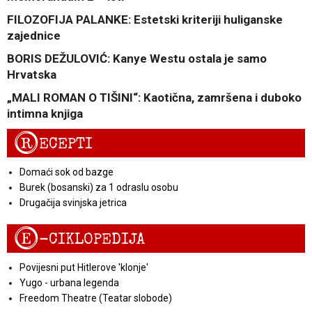
FILOZOFIJA PALANKE: Estetski kriteriji huliganske
zajednice
BORIS DEŽULOVIĆ: Kanye Westu ostala je samo
Hrvatska
„MALI ROMAN O TIŠINI“: Kaotična, zamršena i duboko
intimna knjiga
R
ECEPTI
Domaći sok od bazge
Burek (bosanski) za 1 odraslu osobu
Drugačija svinjska jetrica
E
-CIKLOPEDIJA
Povijesni put Hitlerove 'klonje'
Yugo - urbana legenda
Freedom Theatre (Teatar slobode)