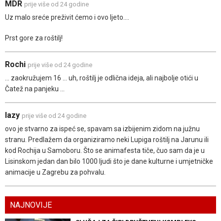
MDR
prije više od 24 godine
Uz malo sreće preživit ćemo i ovo ljeto....
Prst gore za roštilj!
Rochi
prije više od 24 godine
... zaokružujem 16 ... uh, roštilj je odlična ideja, ali najbolje otići u
Čatež na panjeku ...
lazy
prije više od 24 godine
ovo je stvarno za ispeć se, spavam sa izbijenim zidom na južnu
stranu. Predlažem da organiziramo neki Lupiga roštilj na Jarunu ili
kod Rochija u Samoboru. Što se animafesta tiče, čuo sam da je u
Lisinskom jedan dan bilo 1000 ljudi što je dane kulturne i umjetničke
animacije u Zagrebu za pohvalu.
NAJNOVIJE