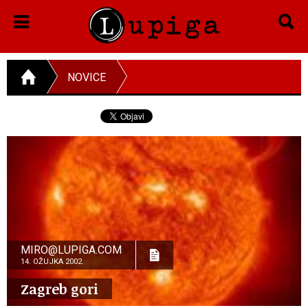
NOVICE
MIRO@LUPIGA.COM
14. OŽUJKA 2002.
Zagreb gori