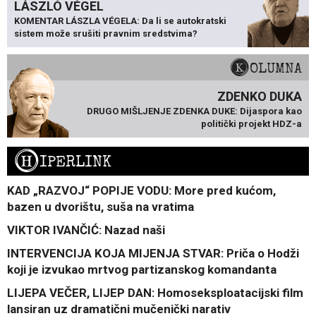
LÁSZLÓ VÉGEL
KOMENTAR LÁSZLA VÉGELA: Da li se autokratski
sistem može srušiti pravnim sredstvima?
KOLUMNA
ZDENKO DUKA
DRUGO MIŠLJENJE ZDENKA DUKE: Dijaspora kao
politički projekt HDZ-a
H
IPERLINK
KAD „RAZVOJ“ POPIJE VODU: More pred kućom,
bazen u dvorištu, suša na vratima
VIKTOR IVANČIĆ: Nazad naši
INTERVENCIJA KOJA MIJENJA STVAR: Priča o Hodži
koji je izvukao mrtvog partizanskog komandanta
LIJEPA VEČER, LIJEP DAN: Homoseksploatacijski film
lansiran uz dramatični mučenički narativ