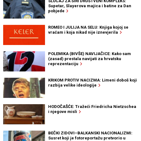
SLUČAJ ZA ŠIRI DRUŠTVENI KOMPLEKS:
Supetar, Slayerova majica i batine za Dan
pobjede
ROMEO I JULIJA NA SELU: Knjiga kojoj se
vraćam i koja nikad nije iznevjerila
POLEMIKA (BIVŠE) NAVIJAČICE: Kako sam
(zasad) prestala navijati za hrvatsku
reprezentaciju
KRIKOM PROTIV NACIZMA: Limeni doboš koji
razbija velike ideologije
HODOČAŠĆE: Tražeći Friedricha Nietzschea
i njegove misli
BEČKI ZIDOVI–BALKANSKI NACIONALIZMI:
Susret koji je fotoreportažu pretvorio u