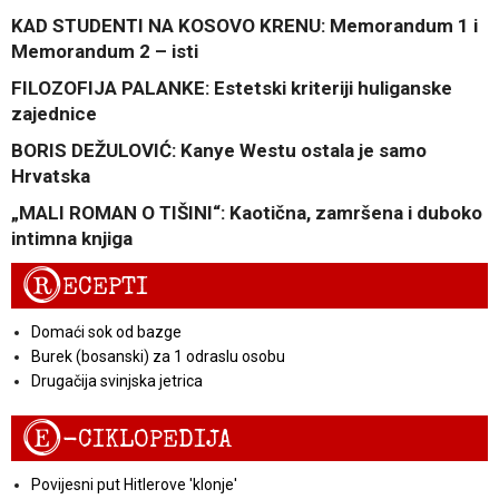
KAD STUDENTI NA KOSOVO KRENU: Memorandum 1 i
Memorandum 2 – isti
FILOZOFIJA PALANKE: Estetski kriteriji huliganske
zajednice
BORIS DEŽULOVIĆ: Kanye Westu ostala je samo
Hrvatska
„MALI ROMAN O TIŠINI“: Kaotična, zamršena i duboko
intimna knjiga
R
ECEPTI
Domaći sok od bazge
Burek (bosanski) za 1 odraslu osobu
Drugačija svinjska jetrica
E
-CIKLOPEDIJA
Povijesni put Hitlerove 'klonje'