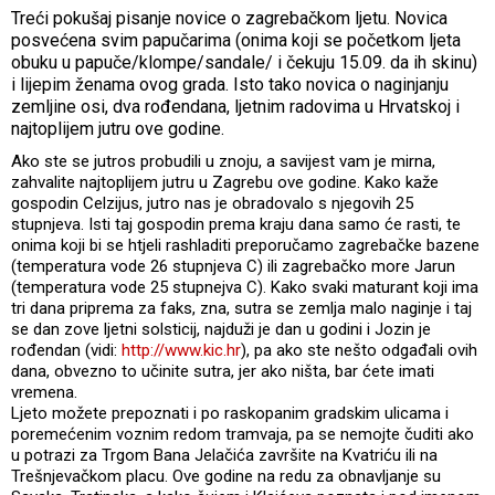
Treći pokušaj pisanje novice o zagrebačkom ljetu. Novica
posvećena svim papučarima (onima koji se početkom ljeta
obuku u papuče/klompe/sandale/ i čekuju 15.09. da ih skinu)
i lijepim ženama ovog grada. Isto tako novica o naginjanju
zemljine osi, dva rođendana, ljetnim radovima u Hrvatskoj i
najtoplijem jutru ove godine.
Ako ste se jutros probudili u znoju, a savijest vam je mirna,
zahvalite najtoplijem jutru u Zagrebu ove godine. Kako kaže
gospodin Celzijus, jutro nas je obradovalo s njegovih 25
stupnjeva. Isti taj gospodin prema kraju dana samo će rasti, te
onima koji bi se htjeli rashladiti preporučamo zagrebačke bazene
(temperatura vode 26 stupnjeva C) ili zagrebačko more Jarun
(temperatura vode 25 stupnejva C). Kako svaki maturant koji ima
tri dana priprema za faks, zna, sutra se zemlja malo naginje i taj
se dan zove ljetni solsticij, najduži je dan u godini i Jozin je
rođendan (vidi:
http://www.kic.hr
), pa ako ste nešto odgađali ovih
dana, obvezno to učinite sutra, jer ako ništa, bar ćete imati
vremena.
Ljeto možete prepoznati i po raskopanim gradskim ulicama i
poremećenim voznim redom tramvaja, pa se nemojte čuditi ako
u potrazi za Trgom Bana Jelačića završite na Kvatriću ili na
Trešnjevačkom placu. Ove godine na redu za obnavljanje su