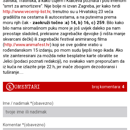
Savska, Tratinska, a kako čujem i Klaićeva poznata i pod imenom
"smrt za amortizere". Nije bolje ni izvan Zagreba, jer kako tvrdi
http://www.vecernji-list.hr
, trenutno su u Hrvatskoj 23 veća
gradilišta na cestama ili autocestama, a na putevima prema
moru njih čak -
zaokruži točno :a) 14, b) 16, c) 259.
Bilo kako
bilo nama siromašnom puku more je još uvijek daleko pa nam
preostaje sladoled, prekrasne zagrebačke djevojke (i ništa manje
skvarcani dečki) ili zagrebački festival animiranog filma
(
http://www.animafest.hr
) koji se ove godine vratio u
rođendanskom 15 izdanju, po mom sudu ljepši nego ikada. Ako
ste zainteresirani za možda neke besplatne karte obratite se
Jelici (podaci poznati redakciji), no svakako vam preporučam da
iz kuća ne izlazite prije 22 h, jer inače zbogom dezodoransi i
tuširanje.....
K
OMENTARI
broj komentara:
4
Ime / nadimak *(obavezno)
Komentar *(obavezno)