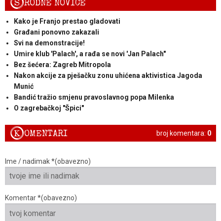
S
RODNE NOVICE
Kako je Franjo prestao gladovati
Građani ponovno zakazali
Svi na demonstracije!
Umire klub 'Palach', a rađa se novi 'Jan Palach"
Bez šećera: Zagreb Mitropola
Nakon akcije za pješačku zonu uhićena aktivistica Jagoda
Munić
Bandić tražio smjenu pravoslavnog popa Milenka
O zagrebačkoj "Špici"
K
OMENTARI
broj komentara:
0
Ime / nadimak *(obavezno)
Komentar *(obavezno)