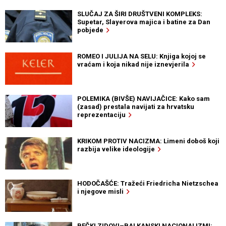
SLUČAJ ZA ŠIRI DRUŠTVENI KOMPLEKS:
Supetar, Slayerova majica i batine za Dan
pobjede
ROMEO I JULIJA NA SELU: Knjiga kojoj se
vraćam i koja nikad nije iznevjerila
POLEMIKA (BIVŠE) NAVIJAČICE: Kako sam
(zasad) prestala navijati za hrvatsku
reprezentaciju
KRIKOM PROTIV NACIZMA: Limeni doboš koji
razbija velike ideologije
HODOČAŠĆE: Tražeći Friedricha Nietzschea
i njegove misli
BEČKI ZIDOVI–BALKANSKI NACIONALIZMI: