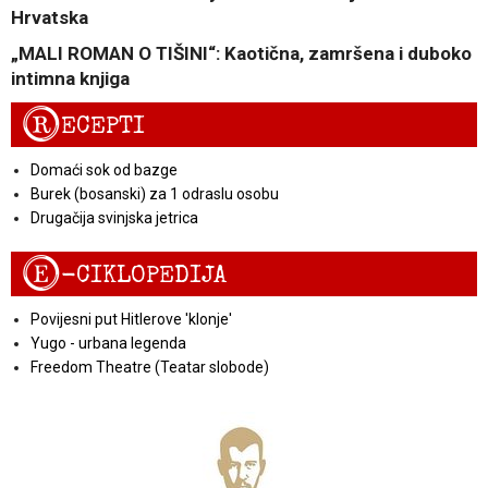
Hrvatska
„MALI ROMAN O TIŠINI“: Kaotična, zamršena i duboko
intimna knjiga
R
ECEPTI
Domaći sok od bazge
Burek (bosanski) za 1 odraslu osobu
Drugačija svinjska jetrica
E
-CIKLOPEDIJA
Povijesni put Hitlerove 'klonje'
Yugo - urbana legenda
Freedom Theatre (Teatar slobode)