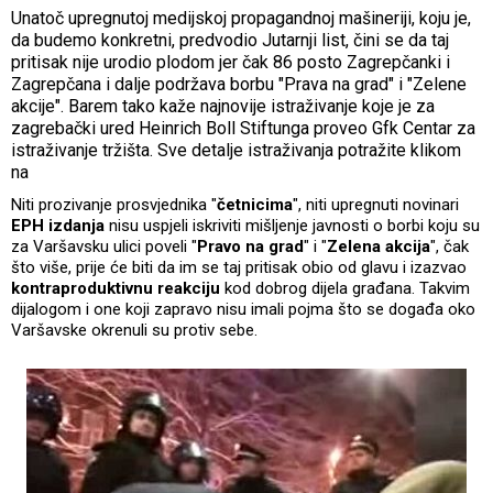
Unatoč upregnutoj medijskoj propagandnoj mašineriji, koju je,
da budemo konkretni, predvodio Jutarnji list, čini se da taj
pritisak nije urodio plodom jer čak 86 posto Zagrepčanki i
Zagrepčana i dalje podržava borbu "Prava na grad" i "Zelene
akcije". Barem tako kaže najnovije istraživanje koje je za
zagrebački ured Heinrich Boll Stiftunga proveo Gfk Centar za
istraživanje tržišta. Sve detalje istraživanja potražite klikom
na
Niti prozivanje prosvjednika "
četnicima
", niti upregnuti novinari
EPH izdanja
nisu uspjeli iskriviti mišljenje javnosti o borbi koju su
za Varšavsku ulici poveli "
Pravo na grad
" i "
Zelena akcija
", čak
što više, prije će biti da im se taj pritisak obio od glavu i izazvao
kontraproduktivnu reakciju
kod dobrog dijela građana. Takvim
dijalogom i one koji zapravo nisu imali pojma što se događa oko
Varšavske okrenuli su protiv sebe.