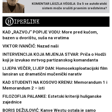
KOMENTAR LÁSZLA VÉGELA: Da li se autokratski
sistem može srušiti pravnim sredstvima?
H
IPERLINK
KAD „RAZVOJ“ POPIJE VODU: More pred kućom,
bazen u dvorištu, suša na vratima
VIKTOR IVANČIĆ: Nazad naši
INTERVENCIJA KOJA MIJENJA STVAR: Priča o Hodži
koji je izvukao mrtvog partizanskog komandanta
LIJEPA VEČER, LIJEP DAN: Homoseksploatacijski film
lansiran uz dramatični mučenički narativ
KAD STUDENTI NA KOSOVO KRENU: Memorandum 1 i
Memorandum 2 – isti
FILOZOFIJA PALANKE: Estetski kriteriji huliganske
zajednice
BORIS DEŽULOVIĆ: Kanye Westu ostala je samo