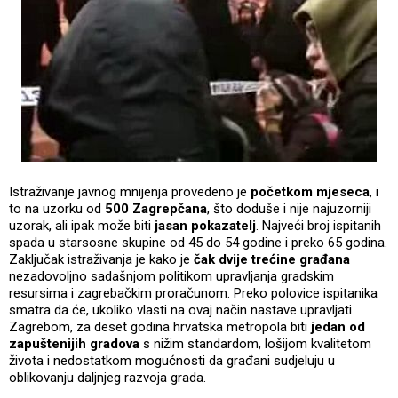
Istraživanje javnog mnijenja provedeno je
početkom mjeseca
, i
to na uzorku od
500 Zagrepčana
, što doduše i nije najuzorniji
uzorak, ali ipak može biti
jasan pokazatelj
. Najveći broj ispitanih
spada u starsosne skupine od 45 do 54 godine i preko 65 godina.
Zaključak istraživanja je kako je
čak dvije trećine građana
nezadovoljno sadašnjom politikom upravljanja gradskim
resursima i zagrebačkim proračunom. Preko polovice ispitanika
smatra da će, ukoliko vlasti na ovaj način nastave upravljati
Zagrebom, za deset godina hrvatska metropola biti
jedan od
zapuštenijih gradova
s nižim standardom, lošijom kvalitetom
života i nedostatkom mogućnosti da građani sudjeluju u
oblikovanju daljnjeg razvoja grada.