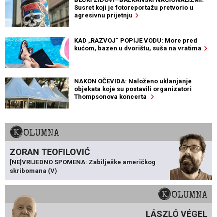
Susret koji je fotoreportažu pretvorio u
agresivnu prijetnju
KAD „RAZVOJ“ POPIJE VODU: More pred
kućom, bazen u dvorištu, suša na vratima
NAKON OČEVIDA: Naloženo uklanjanje
objekata koje su postavili organizatori
Thompsonova koncerta
KOLUMNA
ZORAN TEOFILOVIĆ
[NE]VRIJEDNO SPOMENA: Zabilješke američkog
skribomana (V)
KOLUMNA
LÁSZLÓ VÉGEL