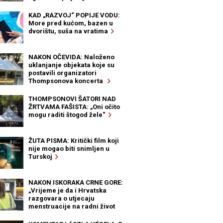
KAD „RAZVOJ“ POPIJE VODU:
More pred kućom, bazen u
dvorištu, suša na vratima
NAKON OČEVIDA: Naloženo
uklanjanje objekata koje su
postavili organizatori
Thompsonova koncerta
THOMPSONOVI ŠATORI NAD
ŽRTVAMA FAŠISTA: „Oni očito
mogu raditi štogod žele“
ŽUTA PISMA: Kritički film koji
nije mogao biti snimljen u
Turskoj
NAKON ISKORAKA CRNE GORE:
„Vrijeme je da i Hrvatska
razgovara o utjecaju
menstruacije na radni život
žena“