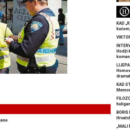
H
KAD „R
kućom,
VIKTOR
INTERV
Hodži 
koman
LIJEPA
Homose
dramat
KAD S
Memora
FILOZO
huliga
BORIS 
Hrvats
jene
„MALI 