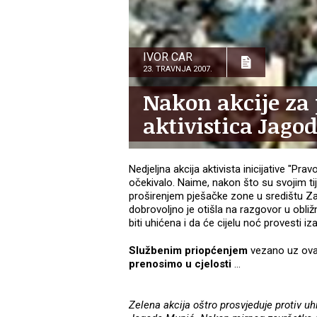
IVOR CAR
23. TRAVNJA 2007.
Nakon akcije za
aktivistica Jago
Nedjeljna akcija aktivista inicijative "Pra
očekivalo. Naime, nakon što su svojim tij
proširenjem pješačke zone u središtu Za
dobrovoljno je otišla na razgovor u obliž
biti uhićena i da će cijelu noć provesti i
Službenim priopćenjem
vezano uz ovaj
prenosimo u cjelosti
...
Zelena akcija oštro prosvjeduje protiv uh