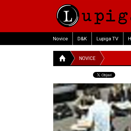
Novice
D&K
Lupiga TV
H
NOVICE