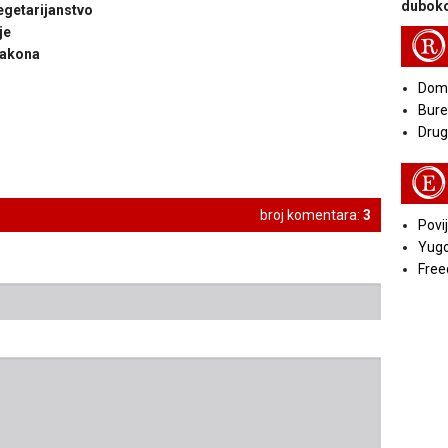
duboko
egetarijanstvo
je
R
zakona
Doma
Bure
Druga
E
broj komentara:
3
Povij
Yugo
Free