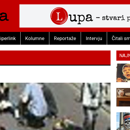
iperlink
Kolumne
Reportaže
Intervju
Čitali s
NAJ