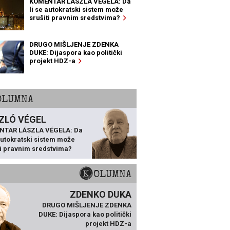
KOMENTAR LÁSZLA VÉGELA: Da
li se autokratski sistem može
srušiti pravnim sredstvima?
DRUGO MIŠLJENJE ZDENKA
DUKE: Dijaspora kao politički
projekt HDZ-a
KOLUMNA
ZLÓ VÉGEL
NTAR LÁSZLA VÉGELA: Da
 autokratski sistem može
ti pravnim sredstvima?
KOLUMNA
ZDENKO DUKA
DRUGO MIŠLJENJE ZDENKA
DUKE: Dijaspora kao politički
projekt HDZ-a