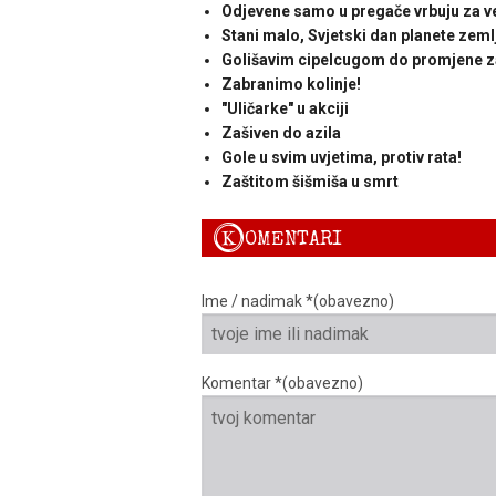
Odjevene samo u pregače vrbuju za v
Stani malo, Svjetski dan planete zeml
Golišavim cipelcugom do promjene 
Zabranimo kolinje!
"Uličarke" u akciji
Zašiven do azila
Gole u svim uvjetima, protiv rata!
Zaštitom šišmiša u smrt
K
OMENTARI
Ime / nadimak *(obavezno)
Komentar *(obavezno)