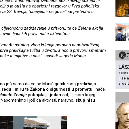
cije u Gundulićevoj, izvedene bez ikakvog sukoba ili
oljno je otišla na obavjesni razgovor u Prvu policijsku
 22. travnja, "obavjesni razgovor" se pretvorio u
cijelonoćno zadržavanje u pritvoru, te će Zelena akcija
ovnih ljudskih prava naše aktivistice.
između ostalog, zbog kršenja potpuno neprihvatljivog
prva prekršajna tužba u životu, a noć u pritvoru smatram
nske inicijative u nas." - navodi Jagoda Munić.
LÁS
KOME
li se
ajmo još samo da će se Munić goniti zbog
prekršaja
sruši
 redu i miru
te
Zakona o sigurnosti u prometu
. Inače,
planete Zemlje
potrajala je
jedan sat
, tijekom kojeg
 Napomenimo i još da aktivisti, naravno,
skup nisu