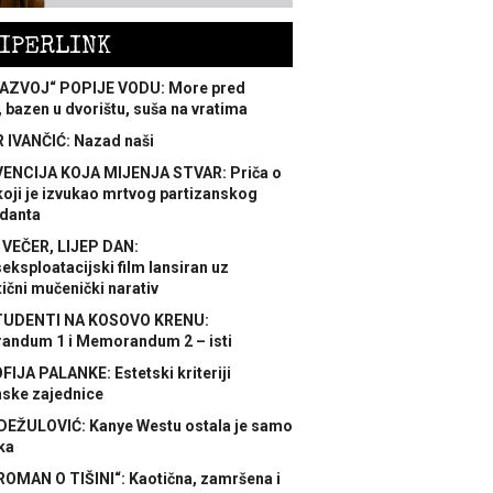
IPERLINK
AZVOJ“ POPIJE VODU: More pred
 bazen u dvorištu, suša na vratima
 IVANČIĆ: Nazad naši
ENCIJA KOJA MIJENJA STVAR: Priča o
koji je izvukao mrtvog partizanskog
danta
 VEČER, LIJEP DAN:
ksploatacijski film lansiran uz
ični mučenički narativ
TUDENTI NA KOSOVO KRENU:
ndum 1 i Memorandum 2 – isti
FIJA PALANKE: Estetski kriteriji
nske zajednice
DEŽULOVIĆ: Kanye Westu ostala je samo
ka
ROMAN O TIŠINI“: Kaotična, zamršena i