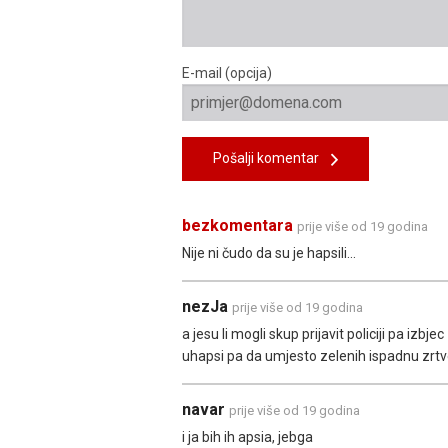
E-mail (opcija)
Pošalji komentar
bezkomentara
prije više od 19 godina
Nije ni čudo da su je hapsili...
nezJa
prije više od 19 godina
a jesu li mogli skup prijavit policiji pa izb
uhapsi pa da umjesto zelenih ispadnu zrt
navar
prije više od 19 godina
i ja bih ih apsia, jebga