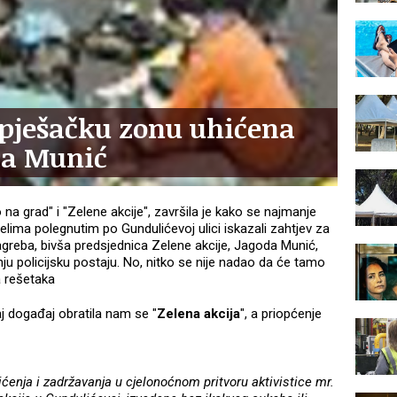
 pješačku zonu uhićena
da Munić
vo na grad" i "Zelene akcije", završila je kako se najmanje
elima polegnutim po Gundulićevoj ulici iskazali zahtjev za
greba, bivša predsjednica Zelene akcije, Jagoda Munić,
nju policijsku postaju. No, nitko se nije nadao da će tamo
za rešetaka
 događaj obratila nam se "
Zelena akcija
", a priopćenje
ićenja i zadržavanja u cjelonoćnom pritvoru aktivistice mr.