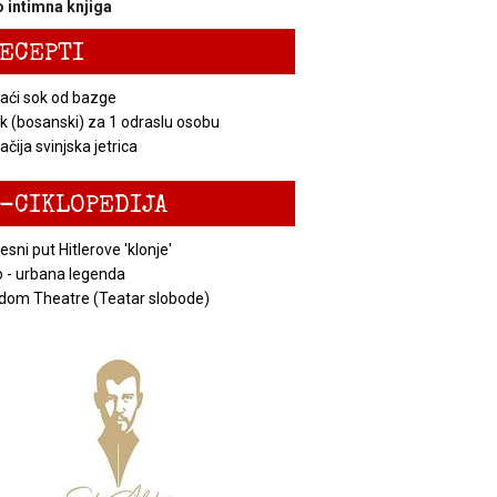
 intimna knjiga
ECEPTI
ći sok od bazge
k (bosanski) za 1 odraslu osobu
čija svinjska jetrica
-CIKLOPEDIJA
esni put Hitlerove 'klonje'
 - urbana legenda
dom Theatre (Teatar slobode)