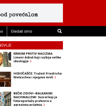
mo
Gledali smo
NOVIJE
KRIKOM PROTIV NACIZMA:
Limeni doboš koji razbija velike
ideologije
HODOČAŠĆE: Tražeći Friedricha
Nietzschea i njegove misli
BEČKI ZIDOVI–BALKANSKI
NACIONALIZMI: Susret koji je
fotoreportažu pretvorio u
agresivnu prijetnju