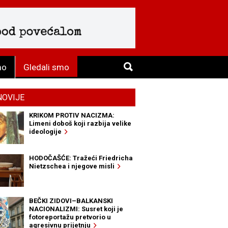
mo
Gledali smo
NOVIJE
KRIKOM PROTIV NACIZMA:
Limeni doboš koji razbija velike
ideologije
HODOČAŠĆE: Tražeći Friedricha
Nietzschea i njegove misli
BEČKI ZIDOVI–BALKANSKI
NACIONALIZMI: Susret koji je
fotoreportažu pretvorio u
agresivnu prijetnju