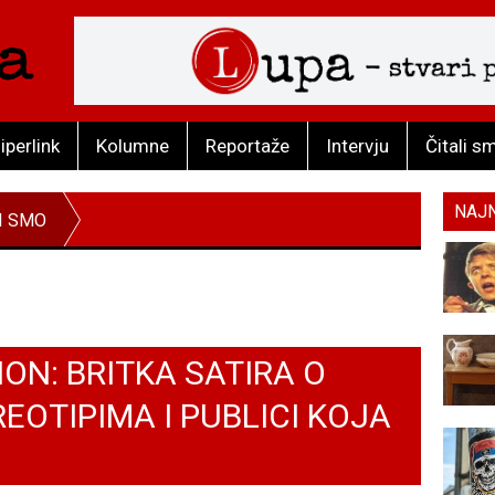
iperlink
Kolumne
Reportaže
Intervju
Čitali s
NAJ
I SMO
ON: BRITKA SATIRA O
EOTIPIMA I PUBLICI KOJA