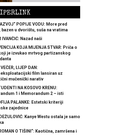
IPERLINK
AZVOJ“ POPIJE VODU: More pred
 bazen u dvorištu, suša na vratima
 IVANČIĆ: Nazad naši
ENCIJA KOJA MIJENJA STVAR: Priča o
koji je izvukao mrtvog partizanskog
danta
 VEČER, LIJEP DAN:
ksploatacijski film lansiran uz
ični mučenički narativ
TUDENTI NA KOSOVO KRENU:
ndum 1 i Memorandum 2 – isti
FIJA PALANKE: Estetski kriteriji
nske zajednice
DEŽULOVIĆ: Kanye Westu ostala je samo
ka
ROMAN O TIŠINI“: Kaotična, zamršena i