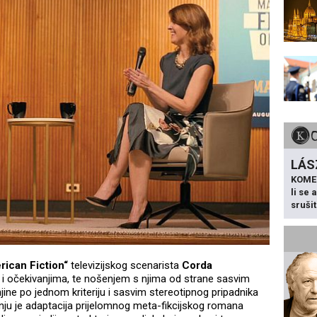
LÁS
KOME
li se
sruši
ican Fiction“
televizijskog scenarista
Corda
 i očekivanjima, te nošenjem s njima od strane sasvim
ne po jednom kriteriju i sasvim stereotipnog pripadnika
anju je adaptacija prijelomnog meta-fikcijskog romana