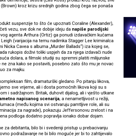
e demencije, sestra (Ellis Ross) prolazi kroz razvod, sve
t (Brown) kroz krizu srednjih godina zbog čega se ponaša
odukt suspenzije to što će upoznati Coraline (Alexander),
četi vezu, sve dok ne dobije ideju da
napiše parodijski
svog agenta Arthura (Ortiz) ga ponudi izdavačkim kućama
eigh (varijacija na temu nadimka Stagger Lee kriminalca
 Nicka Cavea s albuma „Murder Ballads“) iza kojeg se,
Kada rukopis doživi toliki uspjeh da za njega izdavači nude
ća dolara, a filmski studiji su spremni platiti milijunske
e ne zna kako se postaviti, posebno zato što mu je novac
nuo za majku.
kompleksan film, dramaturški gledano. Po pitanju likova,
mo sve vrijeme, ali i dosta pomoćnih likova koji su s
m i sadržajnom. Britak, duhovit dijalog, ali i vješto utkane
ametno napisanog scenarija
, a nenametljivost u režiji,
lumaca (među kojima svi ostvaruju pamtljive role, ali su
inacija za nagrade), pokazuju Jeffersonovu zrelost i na
bena podloga dodatno popravlja ionako dobar dojam.
e za debitanta, bilo bi i svedeniji pristup u prebacivanju
ovno podražavanje ne bi bilo moguće jer bi to zahtijevalo