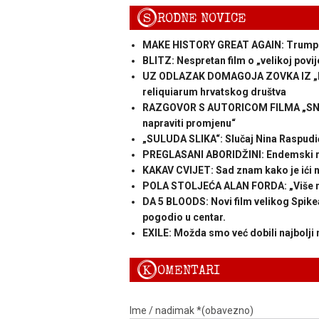
S
RODNE NOVICE
MAKE HISTORY GREAT AGAIN: Trump do
BLITZ: Nespretan film o „velikoj povij
UZ ODLAZAK DOMAGOJA ZOVKA IZ „PRIM
reliquiarum hrvatskog društva
RAZGOVOR S AUTORICOM FILMA „SNA
napraviti promjenu“
„SULUDA SLIKA“: Slučaj Nina Raspudi
PREGLASANI ABORIDŽINI: Endemski ra
KAKAV CVIJET: Sad znam kako je ići 
POLA STOLJEĆA ALAN FORDA: „Više ne č
DA 5 BLOODS: Novi film velikog Spikea
pogodio u centar.
EXILE: Možda smo već dobili najbolji 
K
OMENTARI
Ime / nadimak *(obavezno)