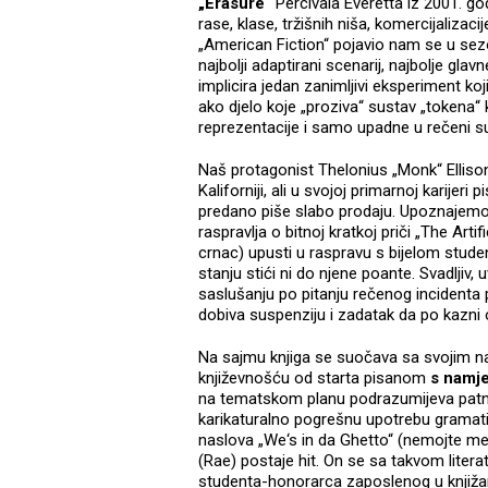
„Erasure“
Percivala Everetta iz 2001. go
rase, klase, tržišnih niša, komercijalizaci
„American Fiction“ pojavio nam se u sez
najbolji adaptirani scenarij, najbolje gla
implicira jedan zanimljivi eksperiment k
ako djelo koje „proziva“ sustav „tokena“ 
reprezentacije i samo upadne u rečeni s
Naš protagonist Thelonius „Monk“ Ellison 
Kaliforniji, ali u svojoj primarnoj karijeri p
predano piše slabo prodaju. Upoznajemo
raspravlja o bitnoj kratkoj priči „The Arti
crnac) upusti u raspravu s bijelom stude
stanju stići ni do njene poante. Svadljiv
saslušanju po pitanju rečenog incidenta
dobiva suspenziju i zadatak da po kazni
Na sajmu knjiga se suočava sa svojim na
književnošću od starta pisanom
s namje
na tematskom planu podrazumijeva patnj
karikaturalno pogrešnu upotrebu gramatik
naslova „We‘s in da Ghetto“ (nemojte me 
(Rae) postaje hit. On se sa takvom litera
studenta-honorarca zaposlenog u knjižar