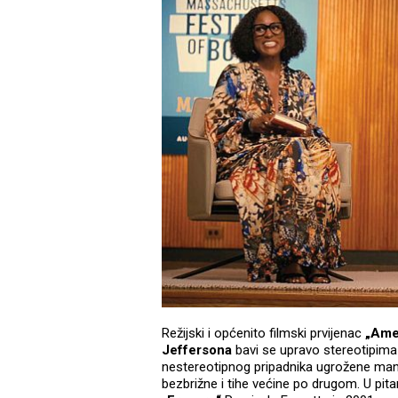
Režijski i općenito filmski prvijenac
„Amer
Jeffersona
bavi se upravo stereotipima
nestereotipnog pripadnika ugrožene manji
bezbrižne i tihe većine po drugom. U pit