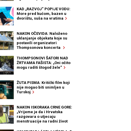
KAD „RAZVOJ“ POPIJE VODU:
More pred kućom, bazen u
dvorištu, suša na vratima
NAKON OČEVIDA: Naloženo
uklanjanje objekata koje su
postavili organizatori
Thompsonova koncerta
THOMPSONOVI ŠATORI NAD
ŽRTVAMA FAŠISTA: „Oni očito
mogu raditi štogod žele“
ŽUTA PISMA: Kritički film koji
nije mogao biti snimljen u
Turskoj
NAKON ISKORAKA CRNE GORE:
„Vrijeme je da i Hrvatska
razgovara o utjecaju
menstruacije na radni život
žena“