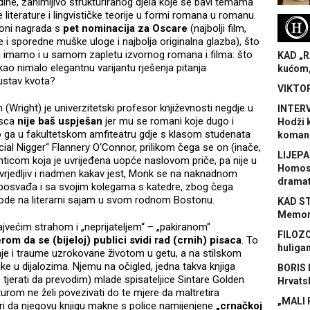
dine, zanimljivo strukturiranog djela koje se bavi temama
je literature i lingvističke teorije u formi romana u romanu.
H
oni nagrada s
pet nominacija za Oscare
(najbolji film,
vne i sporedne muške uloge i najbolja originalna glazba), što
oji imamo i u samom zapletu izvornog romana i filma: što
KAD „R
kao nimalo elegantnu varijantu rješenja pitanja
kućom,
ustav kvota?
VIKTOR
(Wright) je univerzitetski profesor književnosti negdje u
INTERV
isca
nije baš uspješan
jer mu se romani koje dugo i
Hodži 
 ga u fakultetskom amfiteatru gdje s klasom studenata
koman
ficial Nigger“ Flannery O‘Connor, prilikom čega se on (inače,
LIJEPA
nticom koja je uvrijeđena uopće naslovom priče, pa nije u
Homose
, uvrjedljiv i nadmen kakav jest, Monk se na naknadnom
dramat
 posvađa i sa svojim kolegama s katedre, zbog čega
 ode na literarni sajam u svom rodnom Bostonu.
KAD S
Memora
jvećim strahom i „neprijateljem“ – „pakiranom“
FILOZO
rom da se (bijeloj) publici svidi rad (crnih) pisaca
. To
huliga
e i traume uzrokovane životom u getu, a na stilskom
e u dijalozima. Njemu na očigled, jedna takva knjiga
BORIS 
tjerati da prevodim) mlade spisateljice Sintare Golden
Hrvats
turom ne želi povezivati do te mjere da maltretira
„MALI 
i da njegovu knjigu makne s police namijenjene
„crnačkoj