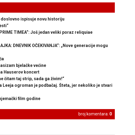
slovno ispisuje novu historiju
esti“
E TIMEA“: Još jedan veliki poraz reliquiae
JKA: DNEVNIK OČEKIVANJA“: „Nove generacije mogu
ća
sizam bjelačke većine
na Hauserov koncert
itam taj strip, sada ga živim!“
 Leeja ogroman je podbačaj. Šteta, jer nekoliko je stvari
njemački film godine
broj komentara:
0