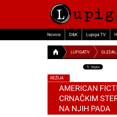
Novice
D&K
Lupiga TV
H
LUPIGATV
GLEDAL
REŽIJA:
AMERICAN FICTI
CRNAČKIM STER
NA NJIH PADA