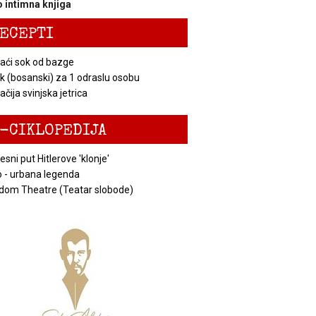
 intimna knjiga
ECEPTI
ći sok od bazge
k (bosanski) za 1 odraslu osobu
čija svinjska jetrica
-CIKLOPEDIJA
esni put Hitlerove 'klonje'
 - urbana legenda
dom Theatre (Teatar slobode)