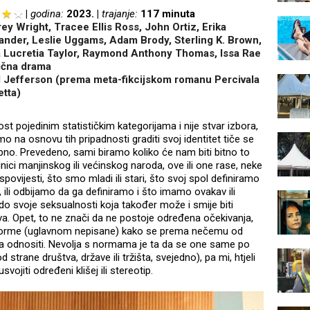
godina:
2023.
trajanje:
117 minuta
rey Wright, Tracee Ellis Ross, John Ortiz, Erika
ander, Leslie Uggams, Adam Brody, Sterling K. Brown,
 Lucretia Taylor, Raymond Anthony Thomas, Issa Rae
rična drama
 Jefferson (prema meta-fikcijskom romanu Percivala
etta)
t pojedinim statističkim kategorijama i nije stvar izbora,
emo na osnovu tih pripadnosti graditi svoj identitet tiče se
o. Prevedeno, sami biramo koliko će nam biti bitno to
ici manjinskog ili većinskog naroda, ove ili one rase, neke
oispovijesti, što smo mladi ili stari, što svoj spol definiramo
, ili odbijamo da ga definiramo i što imamo ovakav ili
o svoje seksualnosti koja također može i smije biti
va. Opet, to ne znači da ne postoje određena očekivanja,
 norme (uglavnom nepisane) kako se prema nečemu od
a odnositi. Nevolja s normama je ta da se one same po
strane društva, države ili tržišta, svejedno), pa mi, htjeli
svojiti određeni klišej ili stereotip.