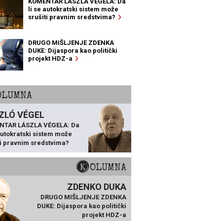
KOMENTAR LÁSZLA VÉGELA: Da
li se autokratski sistem može
srušiti pravnim sredstvima?
DRUGO MIŠLJENJE ZDENKA
DUKE: Dijaspora kao politički
projekt HDZ-a
KOLUMNA
ZLÓ VÉGEL
NTAR LÁSZLA VÉGELA: Da
 autokratski sistem može
ti pravnim sredstvima?
KOLUMNA
ZDENKO DUKA
DRUGO MIŠLJENJE ZDENKA
DUKE: Dijaspora kao politički
projekt HDZ-a