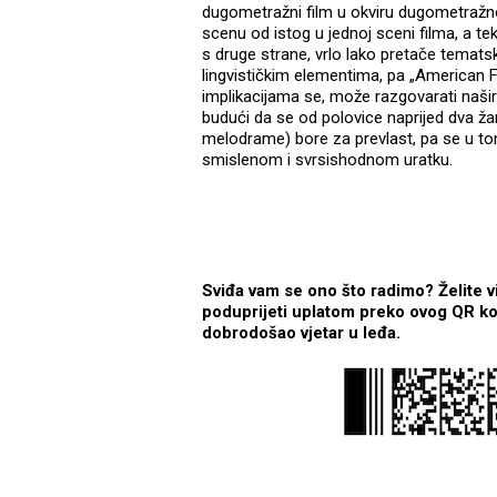
dugometražni film u okviru dugometraž
scenu od istog u jednoj sceni filma, a t
s druge strane, vrlo lako pretače tematsk
lingvističkim elementima, pa „American Fic
implikacijama se, može razgovarati naširo
budući da se od polovice naprijed dva žan
melodrame) bore za prevlast, pa se u tom
smislenom i svrsishodnom uratku.
Sviđa vam se ono što radimo? Želite v
poduprijeti uplatom preko ovog QR kod
dobrodošao vjetar u leđa.