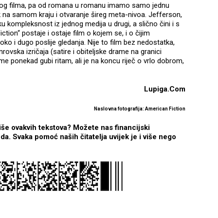
nog filma, pa od romana u romanu imamo samo jednu
ek na samom kraju i otvaranje šireg meta-nivoa. Jefferson,
u kompleksnost iz jednog medija u drugi, a slično čini i s
tion“ postaje i ostaje film o kojem se, i o čijim
ko i dugo poslije gledanja. Nije to film bez nedostatka,
rovska izričaja (satire i obiteljske drame na granici
e ponekad gubi ritam, ali je na koncu riječ o vrlo dobrom,
Lupiga.Com
Naslovna fotografija: American Fiction
iše ovakvih tekstova? Možete nas financijski
a. Svaka pomoć naših čitatelja uvijek je i više nego