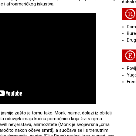
duboko
se i afroameričkog iskustva.
R
Doma
Bure
Druga
E
Povij
Yugo
Free
snije zašto je tomu tako. Monk, naime, dolazi iz obitelji
 da oduvijek imaju kućnu pomoćnicu koja živi s njima.
čevih nevjerstava, animozitete (Monk je svojevrsna „crna
, naročito nakon očeve smrti), a suočava se i s trenutnim