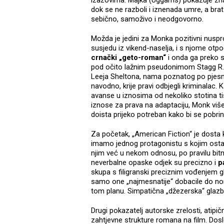
izazovima. Majka (Uggams) pokazuje znak
dok se ne razboli i iznenada umre, a bra
sebično, samoživo i neodgovorno.
Možda je jedini za Monka pozitivni nuspr
susjedu iz vikend-naselja, i s njome otpo
crnački „geto-roman“
i onda ga preko 
pod očito lažnim pseudonimom Stagg R. L
Leeja Sheltona, nama poznatog po pjesmi
navodno, krije pravi odbjegli kriminalac. 
avanse u iznosima od nekoliko stotina tisu
iznose za prava na adaptaciju, Monk viš
doista prijeko potreban kako bi se pobri
Za početak, „American Fiction“ je dosta 
imamo jednog protagonistu s kojim ostaje
njim već u nekom odnosu, po pravilu bitno
neverbalne opaske odjek su precizno i
p
skupa s filigranski preciznim vođenjem g
samo one „najmesnatije“ dobacile do nom
tom planu. Simpatična „džezerska“ glaz
Drugi pokazatelj autorske zrelosti, atipičn
zahtjevne strukture romana na film. Dosl