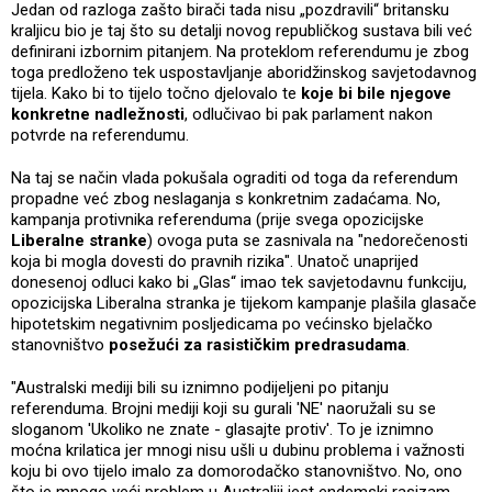
Jedan od razloga zašto birači tada nisu „pozdravili“ britansku
kraljicu bio je taj što su detalji novog republičkog sustava bili već
definirani izbornim pitanjem. Na proteklom referendumu je zbog
toga predloženo tek uspostavljanje aboridžinskog savjetodavnog
tijela. Kako bi to tijelo točno djelovalo te
koje bi bile njegove
konkretne nadležnosti
, odlučivao bi pak parlament nakon
potvrde na referendumu.
Na taj se način vlada pokušala ograditi od toga da referendum
propadne već zbog neslaganja s konkretnim zadaćama. No,
kampanja protivnika referenduma (prije svega opozicijske
Liberalne stranke
) ovoga puta se zasnivala na "nedorečenosti
koja bi mogla dovesti do pravnih rizika". Unatoč unaprijed
donesenoj odluci kako bi „Glas“ imao tek savjetodavnu funkciju,
opozicijska Liberalna stranka je tijekom kampanje plašila glasače
hipotetskim negativnim posljedicama po većinsko bjelačko
stanovništvo
posežući za rasističkim predrasudama
.
"Australski mediji bili su iznimno podijeljeni po pitanju
referenduma. Brojni mediji koji su gurali 'NE' naoružali su se
sloganom 'Ukoliko ne znate - glasajte protiv'. To je iznimno
moćna krilatica jer mnogi nisu ušli u dubinu problema i važnosti
koju bi ovo tijelo imalo za domorodačko stanovništvo. No, ono
što je mnogo veći problem u Australiji jest endemski rasizam