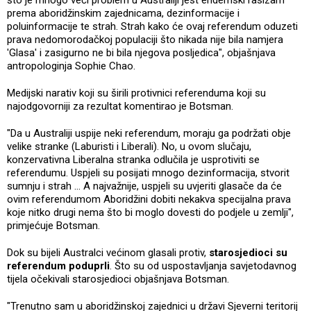
prema aboridžinskim zajednicama, dezinformacije i
poluinformacije te strah. Strah kako će ovaj referendum oduzeti
prava nedomorodačkoj populaciji što nikada nije bila namjera
'Glasa' i zasigurno ne bi bila njegova posljedica", objašnjava
antropologinja Sophie Chao.
Medijski narativ koji su širili protivnici referenduma koji su
najodgovorniji za rezultat komentirao je Botsman.
"Da u Australiji uspije neki referendum, moraju ga podržati obje
velike stranke (Laburisti i Liberali). No, u ovom slučaju,
konzervativna Liberalna stranka odlučila je usprotiviti se
referendumu. Uspjeli su posijati mnogo dezinformacija, stvorit
sumnju i strah ... A najvažnije, uspjeli su uvjeriti glasače da će
ovim referendumom Aboridžini dobiti nekakva specijalna prava
koje nitko drugi nema što bi moglo dovesti do podjele u zemlji",
primjećuje Botsman.
Dok su bijeli Australci većinom glasali protiv,
starosjedioci su
referendum poduprli
. Što su od uspostavljanja savjetodavnog
tijela očekivali starosjedioci objašnjava Botsman.
"Trenutno sam u aboridžinskoj zajednici u državi Sjeverni teritorij