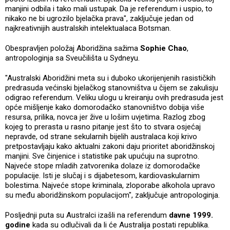
manjini odbila i tako mali ustupak. Da je referendum i uspio, to
nikako ne bi ugrozilo bjelačka prava", zaključuje jedan od
najkreativnijih australskih intelektualaca Botsman.
Obespravljen položaj Aboridžina sažima
Sophie Chao
,
antropologinja sa Sveučilišta u Sydneyu.
"Australski Aboridžini meta su i duboko ukorijenjenih rasističkih
predrasuda većinski bjelačkog stanovništva u čijem se zakulisju
odigrao referendum. Veliku ulogu u kreiranju ovih predrasuda jest
opće mišljenje kako domorodačko stanovništvo dobija više
resursa, prilika, novca jer žive u lošim uvjetima. Razlog zbog
kojeg to prerasta u rasno pitanje jest što to stvara osjećaj
nepravde, od strane sekularnih bijelih australaca koji krivo
pretpostavljaju kako aktualni zakoni daju prioritet aboridžinskoj
manjini. Sve činjenice i statistike pak upućuju na suprotno.
Najveće stope mladih zatvorenika dolaze iz domorodačke
populacije. Isti je slučaj i s dijabetesom, kardiovaskularnim
bolestima. Najveće stope kriminala, zloporabe alkohola upravo
su među aboridžinskom populacijom", zaključuje antropologinja.
Posljednji puta su Australci izašli na referendum
davne 1999.
godine
kada su odlučivali da li će Australija postati republika.