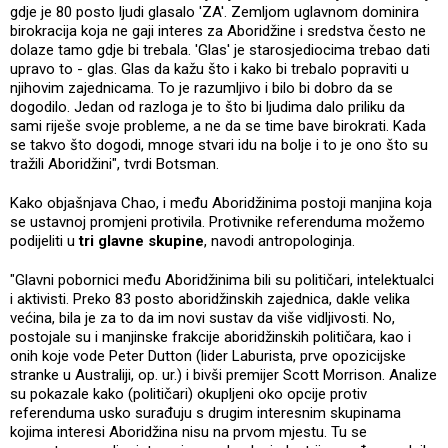
gdje je 80 posto ljudi glasalo 'ZA'. Zemljom uglavnom dominira
birokracija koja ne gaji interes za Aboridžine i sredstva često ne
dolaze tamo gdje bi trebala. 'Glas' je starosjediocima trebao dati
upravo to - glas. Glas da kažu što i kako bi trebalo popraviti u
njihovim zajednicama. To je razumljivo i bilo bi dobro da se
dogodilo. Jedan od razloga je to što bi ljudima dalo priliku da
sami riješe svoje probleme, a ne da se time bave birokrati. Kada
se takvo što dogodi, mnoge stvari idu na bolje i to je ono što su
tražili Aboridžini", tvrdi Botsman.
Kako objašnjava Chao, i među Aboridžinima postoji manjina koja
se ustavnoj promjeni protivila. Protivnike referenduma možemo
podijeliti u
tri glavne skupine
, navodi antropologinja.
"Glavni pobornici među Aboridžinima bili su političari, intelektualci
i aktivisti. Preko 83 posto aboridžinskih zajednica, dakle velika
većina, bila je za to da im novi sustav da više vidljivosti. No,
postojale su i manjinske frakcije aboridžinskih političara, kao i
onih koje vode Peter Dutton (lider Laburista, prve opozicijske
stranke u Australiji, op. ur.) i bivši premijer Scott Morrison. Analize
su pokazale kako (političari) okupljeni oko opcije protiv
referenduma usko surađuju s drugim interesnim skupinama
kojima interesi Aboridžina nisu na prvom mjestu. Tu se