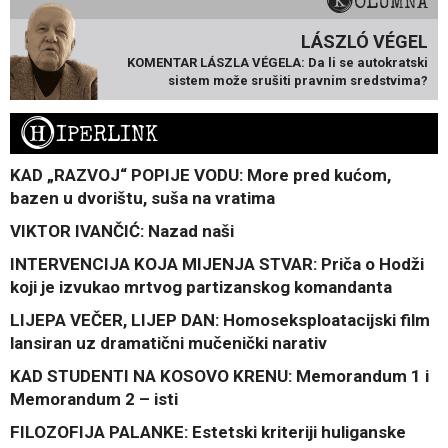
KOLUMNA
LÁSZLÓ VÉGEL
KOMENTAR LÁSZLA VÉGELA: Da li se autokratski
sistem može srušiti pravnim sredstvima?
H
IPERLINK
KAD „RAZVOJ“ POPIJE VODU: More pred kućom,
bazen u dvorištu, suša na vratima
VIKTOR IVANČIĆ: Nazad naši
INTERVENCIJA KOJA MIJENJA STVAR: Priča o Hodži
koji je izvukao mrtvog partizanskog komandanta
LIJEPA VEČER, LIJEP DAN: Homoseksploatacijski film
lansiran uz dramatični mučenički narativ
KAD STUDENTI NA KOSOVO KRENU: Memorandum 1 i
Memorandum 2 – isti
FILOZOFIJA PALANKE: Estetski kriteriji huliganske