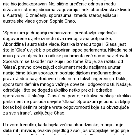
nije bio jednakopravan. No, slično uređenje odnosa među
državom i starosjediocima zagovaraju i neki aboridžinski aktivisti
u Australiji. O značenju sporazuma između starosjedilaca i
australske vlade govori Sophie Chao.
"Sporazum je drugačiji mehanizam i predstavlja zajednički
dogovorene uvjete između dva ravnopravna potpisnika,
Aboridžina i australske vlade. Razlika između toga i 'Glasa' jest
što je 'Glas' uvijek bio pozicioniran ispod parlamenta. Nikada ne bi
imao pravo utjecati na odluke parlamenta već samo savjetovati.
Sporazum se također razlikuje i po tome što je, za razliku od
'Glasa', pravno obvezujući dokument među nacijama unutar
nacije čime takav sporazum postaje dijelom međunarodnog
prava. Jedno savjetodavno tijelo nema takvih ingerencija. Dakle,
sporazum definira mnogo važnije obveze i odgovornosti. Nadalje,
određuje i što se događa ukoliko netko prekrši odredbe
sporazuma. U slučaju 'Glasa', ne postoje nikakve sankcije ukoliko
parlament ne posluša savjete 'Glasa'. Sporazum je puno ozbiljniji
korak koji definira brojne vrste odgovornosti koje su obvezujuće
za sve strane", zaključuje Chao.
U ovom trenutku, kada bijela većina aboridžinskoj manjini
nije
dala niti mrvice
, ovakav prijedlog zvuči još utopijskije nego prije