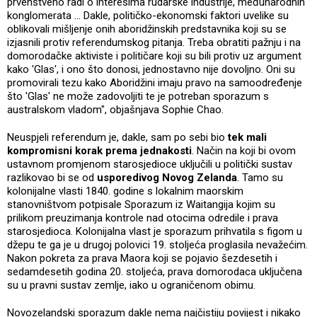
prvenstveno radi o interesima rudarske industrije, međunarodnih
konglomerata ... Dakle, političko-ekonomski faktori uvelike su
oblikovali mišljenje onih aboridžinskih predstavnika koji su se
izjasnili protiv referendumskog pitanja. Treba obratiti pažnju i na
domorodačke aktiviste i političare koji su bili protiv uz argument
kako 'Glas', i ono što donosi, jednostavno nije dovoljno. Oni su
promovirali tezu kako Aboridžini imaju pravo na samoodređenje
što 'Glas' ne može zadovoljiti te je potreban sporazum s
australskom vladom", objašnjava Sophie Chao.
Neuspjeli referendum je, dakle, sam po sebi bio
tek mali
kompromisni korak prema jednakosti
. Način na koji bi ovom
ustavnom promjenom starosjedioce uključili u politički sustav
razlikovao bi se od
usporedivog Novog Zelanda
. Tamo su
kolonijalne vlasti 1840. godine s lokalnim maorskim
stanovništvom potpisale Sporazum iz Waitangija kojim su
prilikom preuzimanja kontrole nad otocima odredile i prava
starosjedioca. Kolonijalna vlast je sporazum prihvatila s figom u
džepu te ga je u drugoj polovici 19. stoljeća proglasila nevažećim.
Nakon pokreta za prava Maora koji se pojavio šezdesetih i
sedamdesetih godina 20. stoljeća, prava domorodaca uključena
su u pravni sustav zemlje, iako u ograničenom obimu.
Novozelandski sporazum dakle nema najčistiju povijest i nikako