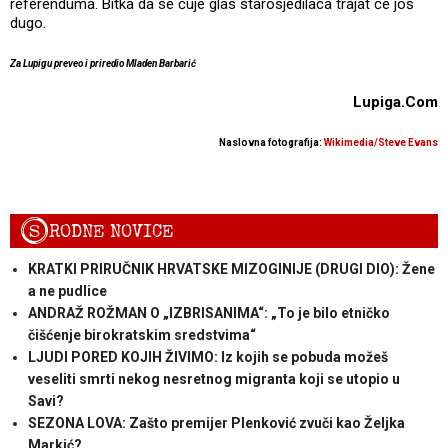
referenduma. Bitka da se čuje glas starosjedilaca trajat će još
dugo.
Za Lupigu preveo i priredio Mladen Barbarić
Lupiga.Com
Naslovna fotografija:
Wikimedia/Steve Evans
S
RODNE NOVICE
KRATKI PRIRUČNIK HRVATSKE MIZOGINIJE (DRUGI DIO): Žene
a ne pudlice
ANDRAŽ ROŽMAN O „IZBRISANIMA“: „To je bilo etničko
čišćenje birokratskim sredstvima“
LJUDI PORED KOJIH ŽIVIMO: Iz kojih se pobuda možeš
veseliti smrti nekog nesretnog migranta koji se utopio u
Savi?
SEZONA LOVA: Zašto premijer Plenković zvuči kao Željka
Markić?