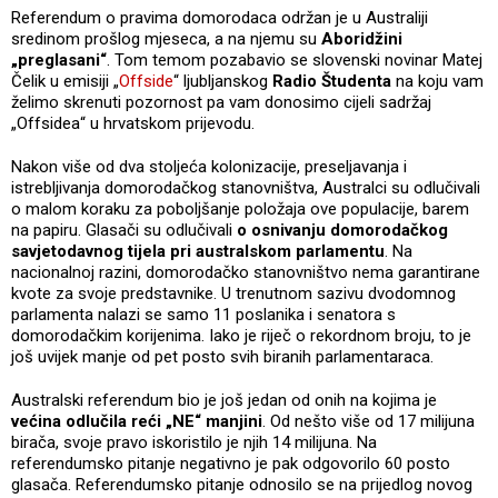
Referendum o pravima domorodaca održan je u Australiji
sredinom prošlog mjeseca, a na njemu su
Aboridžini
„preglasani“
. Tom temom pozabavio se slovenski novinar Matej
Čelik u emisiji „
Offside
“ ljubljanskog
Radio Študenta
na koju vam
želimo skrenuti pozornost pa vam donosimo cijeli sadržaj
„Offsidea“ u hrvatskom prijevodu.
Nakon više od dva stoljeća kolonizacije, preseljavanja i
istrebljivanja domorodačkog stanovništva, Australci su odlučivali
o malom koraku za poboljšanje položaja ove populacije, barem
na papiru. Glasači su odlučivali
o osnivanju domorodačkog
savjetodavnog tijela pri australskom parlamentu
. Na
nacionalnoj razini, domorodačko stanovništvo nema garantirane
kvote za svoje predstavnike. U trenutnom sazivu dvodomnog
parlamenta nalazi se samo 11 poslanika i senatora s
domorodačkim korijenima. Iako je riječ o rekordnom broju, to je
još uvijek manje od pet posto svih biranih parlamentaraca.
Australski referendum bio je još jedan od onih na kojima je
većina odlučila reći „NE“ manjini
. Od nešto više od 17 milijuna
birača, svoje pravo iskoristilo je njih 14 milijuna. Na
referendumsko pitanje negativno je pak odgovorilo 60 posto
glasača. Referendumsko pitanje odnosilo se na prijedlog novog