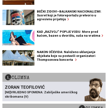
BEČKI ZIDOVI–BALKANSKI NACIONALIZMI:
Susret koji je fotoreportažu pretvorio u
agresivnu prijetnju
KAD „RAZVOJ“ POPIJE VODU: More pred
kućom, bazen u dvorištu, suša na vratima
NAKON OČEVIDA: Naloženo uklanjanje
objekata koje su postavili organizatori
Thompsonova koncerta
KOLUMNA
ZORAN TEOFILOVIĆ
[NE]VRIJEDNO SPOMENA: Zabilješke američkog
skribomana (V)