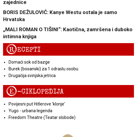
zajednice
BORIS DEŽULOVIĆ: Kanye Westu ostala je samo
Hrvatska
„MALI ROMAN O TIŠINI“: Kaotična, zamršena i duboko
intimna knjiga
R
ECEPTI
Domaći sok od bazge
Burek (bosanski) za 1 odraslu osobu
Drugačija svinjska jetrica
E
-CIKLOPEDIJA
Povijesni put Hitlerove 'klonje'
Yugo - urbana legenda
Freedom Theatre (Teatar slobode)