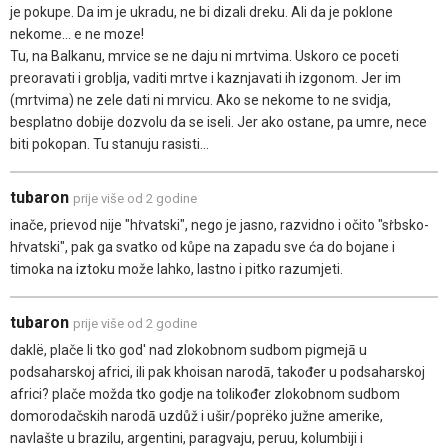
je pokupe. Da im je ukradu, ne bi dizali dreku. Ali da je poklone
nekome... e ne moze!
Tu, na Balkanu, mrvice se ne daju ni mrtvima. Uskoro ce poceti
preoravati i groblja, vaditi mrtve i kaznjavati ih izgonom. Jer im
(mrtvima) ne zele dati ni mrvicu. Ako se nekome to ne svidja,
besplatno dobije dozvolu da se iseli. Jer ako ostane, pa umre, nece
biti pokopan. Tu stanuju rasisti...
tubaron
prije više od 2 godine
inače, prievod nije "hṙvatski", nego je jasno, razvidno i očito "sṙbsko-
hṙvatski", pak ga svatko od kůpe na zapadu sve ća do bojane i
timoka na iztoku može lahko, lastno i pitko razumjeti.
tubaron
prije više od 2 godine
daklë, plače li tko god' nad zlokobnom sudbom pigmejā u
podsaharskoj africi, ili pak khoisan narodā, također u podsaharskoj
africi? plače možda tko godje na tolikođer zlokobnom sudbom
domorodačskih narodā uzdůž i ušir/poprëko južne amerike,
navlašte u brazilu, argentini, paragvaju, peruu, kolumbiji i