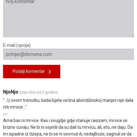
E-mail (opcija)
Pošalji komentar
NjoNjo
prije više od 2 godine
"...U ovom trenutku, kada bijela većina aboridžinskoj manjini nije dala
niti mrvice..."
--‐
Ama bas ni mrvice. Kao i svugdje gdje stanuje rasizam, mrvice se
brizno cuvaju. Ne bi ni osjetili da su dali tu mrvicu, ali, eto, ne daju. Da
im ispadne iz dzepa, ne bi se ni osvrnuli ili, nedajBoze, sagnuli se da