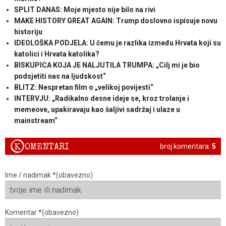
SPLIT DANAS: Moje mjesto nije bilo na rivi
MAKE HISTORY GREAT AGAIN: Trump doslovno ispisuje novu
historiju
IDEOLOŠKA PODJELA: U čemu je razlika između Hrvata koji su
katolici i Hrvata katolika?
BISKUPICA KOJA JE NALJUTILA TRUMPA: „Cilj mi je bio
podsjetiti nas na ljudskost“
BLITZ: Nespretan film o „velikoj povijesti“
INTERVJU: „Radikalno desne ideje se, kroz trolanje i
memeove, upakiravaju kao šaljivi sadržaj i ulaze u
mainstream“
K
OMENTARI
broj komentara:
5
Ime / nadimak *(obavezno)
Komentar *(obavezno)