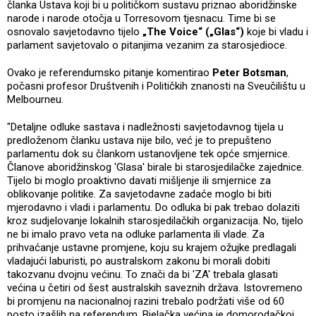
članka Ustava koji bi u političkom sustavu priznao aboridžinske
narode i narode otočja u Torresovom tjesnacu. Time bi se
osnovalo savjetodavno tijelo
„The Voice“ („Glas“)
koje bi vladu i
parlament savjetovalo o pitanjima vezanim za starosjedioce.
Ovako je referendumsko pitanje komentirao
Peter Botsman
,
počasni profesor Društvenih i Političkih znanosti na Sveučilištu u
Melbourneu.
"Detaljne odluke sastava i nadležnosti savjetodavnog tijela u
predloženom članku ustava nije bilo, već je to prepušteno
parlamentu dok su člankom ustanovljene tek opće smjernice.
Članove aboridžinskog 'Glasa' birale bi starosjedilačke zajednice.
Tijelo bi moglo proaktivno davati mišljenje ili smjernice za
oblikovanje politike. Za savjetodavne zadaće moglo bi biti
mjerodavno i vladi i parlamentu. Do odluka bi pak trebao dolaziti
kroz sudjelovanje lokalnih starosjedilačkih organizacija. No, tijelo
ne bi imalo pravo veta na odluke parlamenta ili vlade. Za
prihvaćanje ustavne promjene, koju su krajem ožujke predlagali
vladajući laburisti, po australskom zakonu bi morali dobiti
takozvanu dvojnu većinu. To znači da bi 'ZA' trebala glasati
većina u četiri od šest australskih saveznih država. Istovremeno
bi promjenu na nacionalnoj razini trebalo podržati više od 60
posto izašlih na referendum. Bjelačka većina je domorodačkoj