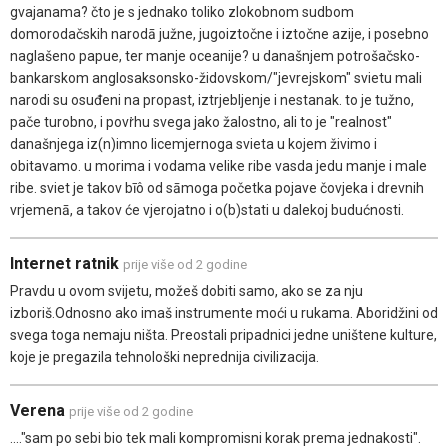
gvajanama? čto je s jednako toliko zlokobnom sudbom
domorodačskih narodā južne, jugoiztočne i iztočne azije, i posebno
naglašeno papue, ter manje oceanije? u današnjem potrošačsko-
bankarskom anglosaksonsko-židovskom/"jevrejskom" svietu mali
narodi su osuđeni na propast, iztrjebljenje i nestanak. to je tužno,
pače turobno, i povṙhu svega jako žalostno, ali to je "realnost"
današnjega iz(n)imno licemjernoga svieta u kojem živimo i
obitavamo. u morima i vodama velike ribe vasda jedu manje i male
ribe. sviet je takov bīô od sāmoga početka pojave čovjeka i drevnih
vrjemenā, a takov će vjerojatno i o(b)stati u dalekoj budućnosti.
Internet ratnik
prije više od 2 godine
Pravdu u ovom svijetu, možeš dobiti samo, ako se za nju
izboriš.Odnosno ako imaš instrumente moći u rukama. Aboridžini od
svega toga nemaju ništa. Preostali pripadnici jedne uništene kulture,
koje je pregazila tehnološki neprednija civilizacija.
Verena
prije više od 2 godine
...."sam po sebi bio tek mali kompromisni korak prema jednakosti".