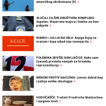
američkog skribomana (V)
SLUČAJ ZA ŠIRI DRUŠTVENI KOMPLEKS:
Supetar, Slayerova majica i batine za Dan
pobjede
ROMEO I JULIJA NA SELU: Knjiga kojoj se
vraćam i koja nikad nije iznevjerila
POLEMIKA (BIVŠE) NAVIJAČICE: Kako sam
(zasad) prestala navijati za hrvatsku
reprezentaciju
KRIKOM PROTIV NACIZMA: Limeni doboš koji
razbija velike ideologije
HODOČAŠĆE: Tražeći Friedricha Nietzschea
i njegove misli