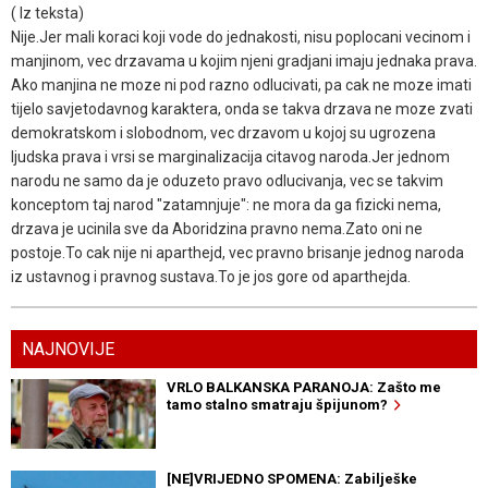
( Iz teksta)
Nije.Jer mali koraci koji vode do jednakosti, nisu poplocani vecinom i
manjinom, vec drzavama u kojim njeni gradjani imaju jednaka prava.
Ako manjina ne moze ni pod razno odlucivati, pa cak ne moze imati
tijelo savjetodavnog karaktera, onda se takva drzava ne moze zvati
demokratskom i slobodnom, vec drzavom u kojoj su ugrozena
ljudska prava i vrsi se marginalizacija citavog naroda.Jer jednom
narodu ne samo da je oduzeto pravo odlucivanja, vec se takvim
konceptom taj narod "zatamnjuje": ne mora da ga fizicki nema,
drzava je ucinila sve da Aboridzina pravno nema.Zato oni ne
postoje.To cak nije ni aparthejd, vec pravno brisanje jednog naroda
iz ustavnog i pravnog sustava.To je jos gore od aparthejda.
NAJNOVIJE
VRLO BALKANSKA PARANOJA: Zašto me
tamo stalno smatraju špijunom?
[NE]VRIJEDNO SPOMENA: Zabilješke