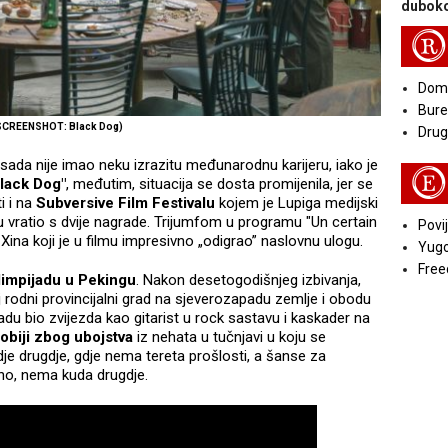
duboko
R
Doma
Bure
SCREENSHOT: Black Dog)
Druga
 sada nije imao neku izrazitu međunarodnu karijeru, iako je
E
lack Dog"
, međutim, situacija se dosta promijenila, jer se
i i na
Subversive Film Festivalu
kojem je Lupiga medijski
su vratio s dvije nagrade. Trijumfom u programu "Un certain
Povij
na koji je u filmu impresivno „odigrao” naslovnu ulogu.
Yugo
Free
limpijadu u Pekingu
. Nakon desetogodišnjeg izbivanja,
j rodni provincijalni grad na sjeverozapadu zemlje i obodu
radu bio zvijezda kao gitarist u rock sastavu i kaskader na
robiji zbog ubojstva
iz nehata u tučnjavi u koju se
dje drugdje, gdje nema tereta prošlosti, a šanse za
tno, nema kuda drugdje.