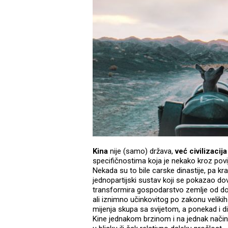
Kina
nije (samo) država,
već civilizacija
specifičnostima koja je nekako kroz povij
Nekada su to bile carske dinastije, pa k
jednopartijski sustav koji se pokazao dovo
transformira gospodarstvo zemlje od do
ali iznimno učinkovitog po zakonu velikih 
mijenja skupa sa svijetom, a ponekad i dik
Kine jednakom brzinom i na jednak način,