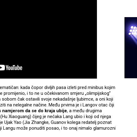
ematičan: kada čopor divljih pasa izleti pred minibus kojim
 se promijenio, i to ne u očekivanom smjeru „olimpijskog”
za sobom čak ostavili svoje nekadašnje ljubimce, a oni koji
snalaziti na nelegalne načine. Među prvima je i Langov otac čiji
 namjerom da se do kraja ubije
, a među drugima
(Hu Xiaoguang) čijeg je nećaka Lang ubio i koji od njega
je Ujak Yao (Jia Zhangke, Guanov kolega redatelj poznat
ji Langu može ponuditi posao, i to onaj nimalo glamurozni