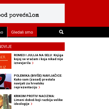
mo
Gledali smo
NOVIJE
ROMEO I JULIJA NA SELU: Knjiga
kojoj se vraćam i koja nikad nije
iznevjerila
POLEMIKA (BIVŠE) NAVIJAČICE:
Kako sam (zasad) prestala
navijati za hrvatsku
reprezentaciju
KRIKOM PROTIV NACIZMA:
Limeni doboš koji razbija velike
ideologije