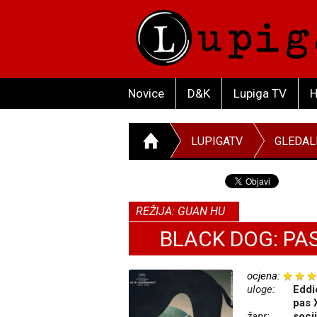
Novice
D&K
Lupiga TV
H
LUPIGATV
GLEDAL
REŽIJA: GUAN HU
BLACK DOG: PA
ocjena:
uloge:
Eddi
pas 
žanr:
soci