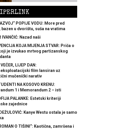
IPERLINK
AZVOJ“ POPIJE VODU: More pred
 bazen u dvorištu, suša na vratima
 IVANČIĆ: Nazad naši
ENCIJA KOJA MIJENJA STVAR: Priča o
koji je izvukao mrtvog partizanskog
danta
 VEČER, LIJEP DAN:
ksploatacijski film lansiran uz
ični mučenički narativ
TUDENTI NA KOSOVO KRENU:
ndum 1 i Memorandum 2 – isti
FIJA PALANKE: Estetski kriteriji
nske zajednice
DEŽULOVIĆ: Kanye Westu ostala je samo
ka
ROMAN O TIŠINI“: Kaotična, zamršena i