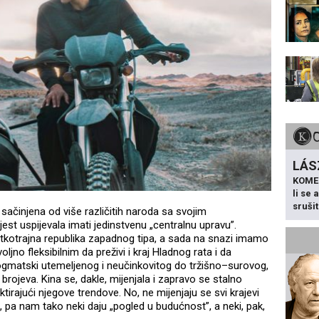
LÁS
KOME
li se
sruši
sačinjena od više različitih naroda sa svojim
est uspijevala imati jedinstvenu „centralnu upravu”.
ratkotrajna republika zapadnog tipa, a sada na snazi imamo
ljno fleksibilnim da preživi i kraj Hladnog rata i da
gmatski utemeljenog i neučinkovitog do tržišno–surovog,
brojeva. Kina se, dakle, mijenjala i zapravo se stalno
tirajući njegove trendove. No, ne mijenjaju se svi krajevi
 pa nam tako neki daju „pogled u budućnost”, a neki, pak,