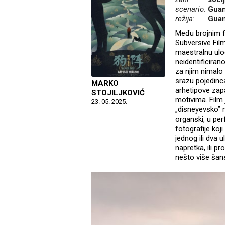
scenario:
Guan
režija:
Gua
Među brojnim f
Subversive Film
maestralnu ulo
neidentificiran
za njim nimalo 
srazu pojedinca
MARKO
arhetipove zap
STOJILJKOVIĆ
motivima. Film 
23. 05. 2025.
„disneyevsko” m
organski, u per
fotografije ko
jednog ili dva u
napretka, ili p
nešto više šan