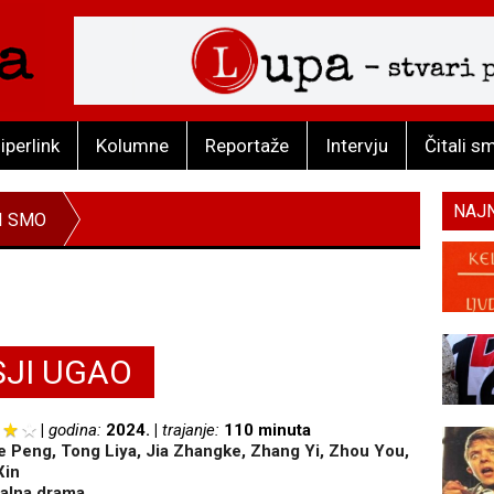
iperlink
Kolumne
Reportaže
Intervju
Čitali s
NAJ
I SMO
SJI UGAO
godina:
2024.
trajanje:
110 minuta
e Peng, Tong Liya, Jia Zhangke, Zhang Yi, Zhou You,
Xin
jalna drama