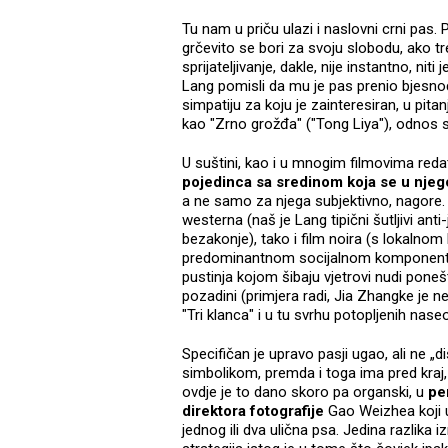
Tu nam u priču ulazi i naslovni crni pas.
grčevito se bori za svoju slobodu, ako t
sprijateljivanje, dakle, nije instantno, ni
Lang pomisli da mu je pas prenio bjesnoć
simpatiju za koju je zainteresiran, u pit
kao "Zrno grožđa" ("Tong Liya"), odnos s
U suštini, kao i u mnogim filmovima reda
pojedinca sa sredinom koja se u nje
a ne samo za njega subjektivno, nagore
westerna (naš je Lang tipični šutljivi anti
bezakonje), tako i film noira (s lokalnom
predominantnom socijalnom komponentom.
pustinja kojom šibaju vjetrovi nudi ponešt
pozadini (primjera radi, Jia Zhangke je n
"Tri klanca" i u tu svrhu potopljenih naseob
Specifičan je upravo pasji ugao, ali ne
simbolikom, premda i toga ima pred kraj,
ovdje je to dano skoro pa organski, u
pe
direktora fotografije
Gao Weizhea koji
jednog ili dva ulična psa. Jedina razlika i