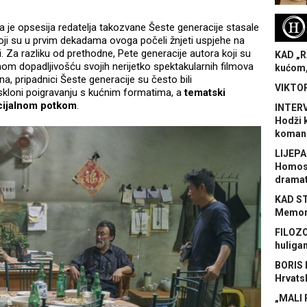
H
 je opsesija redatelja takozvane Šeste generacije stasale
oji su u prvim dekadama ovoga počeli žnjeti uspjehe na
 Za razliku od prethodne, Pete generacije autora koji su
KAD „R
nom dopadljivošću svojih nerijetko spektakularnih filmova
kućom,
a, pripadnici Šeste generacije su često bili
VIKTOR
, skloni poigravanju s kućnim formatima, a
tematski
ocijalnom potkom
.
INTERV
Hodži 
koman
LIJEPA
Homose
dramat
KAD S
Memora
FILOZO
huliga
BORIS 
Hrvats
„MALI 