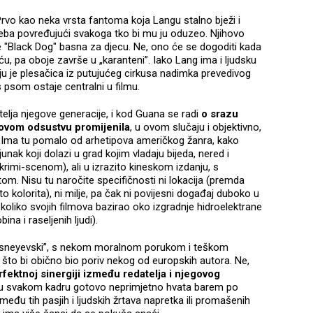
 Prvo kao neka vrsta fantoma koja Langu stalno bježi i
reba povređujući svakoga tko bi mu ju oduzeo. Njihovo
ti je "Black Dog" basna za djecu. Ne, ono će se dogoditi kada
u, pa oboje završe u „karanteni”. Iako Lang ima i ljudsku
anju je plesačica iz putujućeg cirkusa nadimka prevedivog
 psom ostaje centralni u filmu.
telja njegove generacije, i kod Guana se radi
o
srazu
govom odsustvu promijenila
, u ovom slučaju i objektivno,
. Ima tu pomalo od arhetipova američkog žanra, kako
-junak koji dolazi u grad kojim vladaju bijeda, nered i
 krimi-scenom), ali u izrazito kineskom izdanju, s
 Nisu tu naročite specifičnosti ni lokacija (premda
o kolorita), ni milje, pa čak ni povijesni događaj duboko u
ekoliko svojih filmova bazirao oko izgradnje hidroelektrane
ina i raseljenih ljudi).
 „disneyevski”, s nekom moralnom porukom i teškom
 što bi obično bio poriv nekog od europskih autora. Ne,
rfektnoj sinergiji između redatelja i njegovog
 u svakom kadru gotovo neprimjetno hvata barem po
zmeđu tih pasjih i ljudskih žrtava napretka ili promašenih