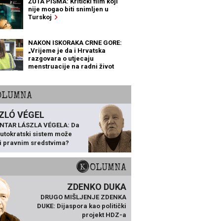
ŽUTA PISMA: Kritički film koji
nije mogao biti snimljen u
Turskoj
NAKON ISKORAKA CRNE GORE:
„Vrijeme je da i Hrvatska
razgovara o utjecaju
menstruacije na radni život
žena“
KOLUMNA
ZLÓ VÉGEL
NTAR LÁSZLA VÉGELA: Da
 autokratski sistem može
ti pravnim sredstvima?
KOLUMNA
ZDENKO DUKA
DRUGO MIŠLJENJE ZDENKA
DUKE: Dijaspora kao politički
projekt HDZ-a