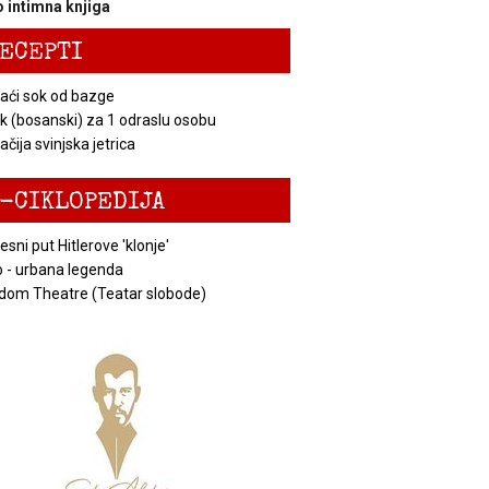
 intimna knjiga
ECEPTI
ći sok od bazge
k (bosanski) za 1 odraslu osobu
čija svinjska jetrica
-CIKLOPEDIJA
esni put Hitlerove 'klonje'
 - urbana legenda
dom Theatre (Teatar slobode)