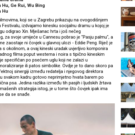
 Hu, Ge Rui, Wu Bing
n Hu
ilmovima, koji se u Zagrebu prikazuju na ovogodišnjem
 Festivalu, izdvajamo kinesku socijalnu dramu u kojoj je
gu odigrao Xin. Mješanac hrta i još nečeg
og, za svoje umijeće u Cannesu pobrao je "Pasju palmu", a
ne zaostaje ni čovjek u glavnoj ulozi - Eddie Peng. Riječ je
 s okolinom, a ovaj kineski uradak uvjerljivo komponira
adnog filma poput westerna i noira s tipično kineskim
je specifičan po psećem uglu koji ne zalazi u
oraliziranje ili patos simbolike. Ovdje je to dano skoro pa
fektnoj sinergiji između redatelja i njegovog direktora
ji u svakom kadru gotovo neprimjetno hvata barem po
lična psa. Jedina razlika između tih pasjih i ljudskih žrtava
romašenih strategija istog, je u tome što čovjek ipak ima
se da se snađe.