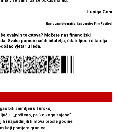
k ima više šansi da se pokuša snaći.
Lupiga.Com
Naslovna fotografija: Subversive Film Festival
iše ovakvih tekstova? Možete nas financijski
. Svaka pomoć naših čitatelja, čitateljice i čitatelja
odošao vjetar u leđa.
gao biti snimljen u Turskoj
ljuču - „pošteno, pa 'ko koga zajebe“
 i najčudnijih filmova prošle godine
lm koji pomjera granice