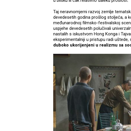
u blisku ili čak relativno daleku prošlost.
Taj neravnomjerni razvoj zemlje tematska
devedesetih godina prošlog stoljeća, a k
međunarodnoj filmsko-festivalskoj sceni.
uspjehe devedesetih polučivali univerzal
nastalih s iskustvom Hong Konga i Tajvan
eksperimentalniji u pristupu radi uštede
duboko ukorijenjeni u realizmu sa s