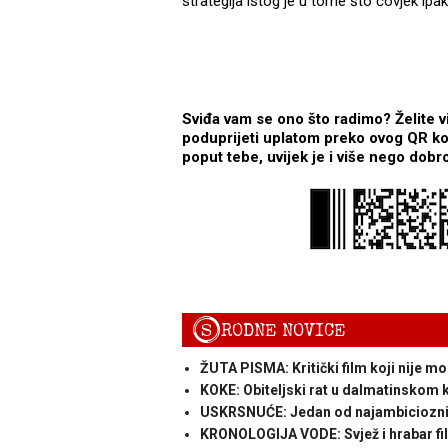
strategija istog je u tome što čovjek ipa
Sviđa vam se ono što radimo? Želite v
poduprijeti uplatom preko ovog QR koda
poput tebe, uvijek je i više nego dobr
S
RODNE NOVICE
ŽUTA PISMA: Kritički film koji nije mo
KOKE: Obiteljski rat u dalmatinskom k
USKRSNUĆE: Jedan od najambicioznijih
KRONOLOGIJA VODE: Svjež i hrabar fi