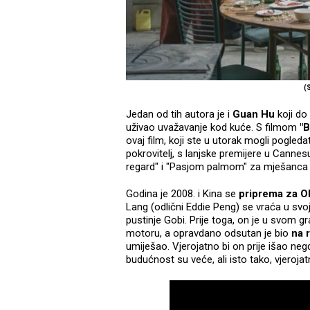
(
Jedan od tih autora je i
Guan Hu
koji do
uživao uvažavanje kod kuće. S filmom
"B
ovaj film, koji ste u utorak mogli pogledat
pokrovitelj, s lanjske premijere u Canne
regard" i "Pasjom palmom" za mješanca Xi
Godina je 2008. i Kina se
priprema za O
Lang (odlični Eddie Peng) se vraća u svo
pustinje Gobi. Prije toga, on je u svom g
motoru, a opravdano odsutan je bio
na 
umiješao. Vjerojatno bi on prije išao neg
budućnost su veće, ali isto tako, vjeroja