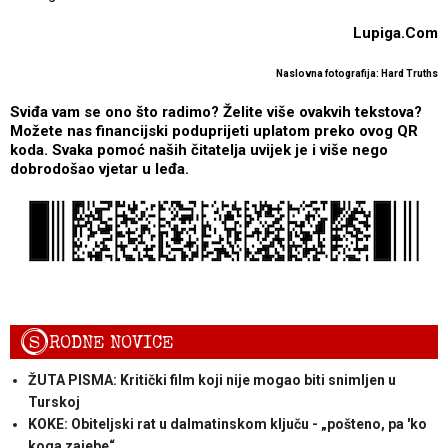
Lupiga.Com
Naslovna fotografija: Hard Truths
Sviđa vam se ono što radimo? Želite više ovakvih tekstova?
Možete nas financijski poduprijeti uplatom preko ovog QR
koda. Svaka pomoć naših čitatelja uvijek je i više nego
dobrodošao vjetar u leđa.
S
RODNE NOVICE
ŽUTA PISMA: Kritički film koji nije mogao biti snimljen u
Turskoj
KOKE: Obiteljski rat u dalmatinskom ključu - „pošteno, pa 'ko
koga zajebe“