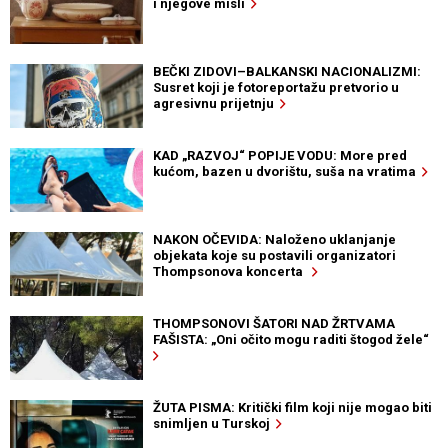
i njegove misli
BEČKI ZIDOVI–BALKANSKI NACIONALIZMI:
Susret koji je fotoreportažu pretvorio u
agresivnu prijetnju
KAD „RAZVOJ“ POPIJE VODU: More pred
kućom, bazen u dvorištu, suša na vratima
NAKON OČEVIDA: Naloženo uklanjanje
objekata koje su postavili organizatori
Thompsonova koncerta
THOMPSONOVI ŠATORI NAD ŽRTVAMA
FAŠISTA: „Oni očito mogu raditi štogod žele“
ŽUTA PISMA: Kritički film koji nije mogao biti
snimljen u Turskoj