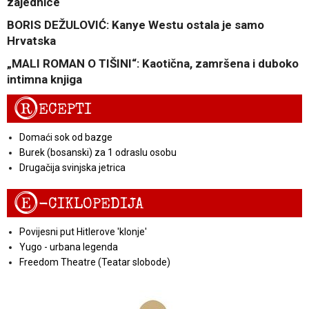
zajednice
BORIS DEŽULOVIĆ: Kanye Westu ostala je samo
Hrvatska
„MALI ROMAN O TIŠINI“: Kaotična, zamršena i duboko
intimna knjiga
R
ECEPTI
Domaći sok od bazge
Burek (bosanski) za 1 odraslu osobu
Drugačija svinjska jetrica
E
-CIKLOPEDIJA
Povijesni put Hitlerove 'klonje'
Yugo - urbana legenda
Freedom Theatre (Teatar slobode)