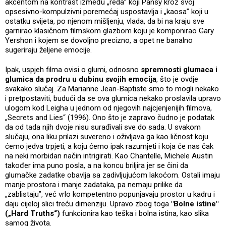
akcentom na kontrast između „reda” koji Pansy kroz svoj
opsesivno-kompulzivni poremećaj uspostavlja i „kaosa” koji u
ostatku svijeta, po njenom mišljenju, vlada, da bi na kraju sve
garnirao klasičnom filmskom glazbom koju je komponirao Gary
Yershon i kojem se dovoljno precizno, a opet ne banalno
sugeriraju željene emocije.
Ipak, uspjeh filma ovisi o glumi, odnosno
spremnosti glumaca i
glumica da prodru u dubinu svojih emocija
, što je ovdje
svakako slučaj. Za Marianne Jean-Baptiste smo to mogli nekako
i pretpostaviti, budući da se ova glumica nekako proslavila upravo
ulogom kod Leigha u jednom od njegovih najcjenjenijih filmova,
„Secrets and Lies“ (1996). Ono što je zapravo čudno je podatak
da od tada njih dvoje nisu surađivali sve do sada. U svakom
slučaju, ona liku prilazi suvereno i oživljava ga kao ličnost koju
ćemo jedva trpjeti, a koju ćemo ipak razumjeti i koja će nas čak
na neki morbidan način intrigirati. Kao Chantelle, Michele Austin
također ima puno posla, a na koncu briljira jer se čini da
glumačke zadatke obavlja sa zadivljujućom lakoćom. Ostali imaju
manje prostora i manje zadataka, pa nemaju prilike da
„zablistaju”, već vrlo kompetentno popunjavaju prostor u kadru i
daju cijeloj slici treću dimenziju. Upravo zbog toga
"Bolne istine"
(„Hard Truths“)
funkcionira kao teška i bolna istina, kao slika
samog života.