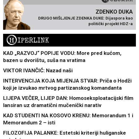
ZDENKO DUKA
DRUGO MIŠLJENJE ZDENKA DUKE: Dijaspora kao
politički projekt HDZ-a
H
IPERLINK
KAD „RAZVOJ“ POPIJE VODU: More pred kućom,
bazen u dvorištu, suša na vratima
VIKTOR IVANČIĆ: Nazad naši
INTERVENCIJA KOJA MIJENJA STVAR: Priča o Hodži
koji je izvukao mrtvog partizanskog komandanta
LIJEPA VEČER, LIJEP DAN: Homoseksploatacijski film
lansiran uz dramatični mučenički narativ
KAD STUDENTI NA KOSOVO KRENU: Memorandum 1 i
Memorandum 2 – isti
FILOZOFIJA PALANKE: Estetski kriteriji huliganske