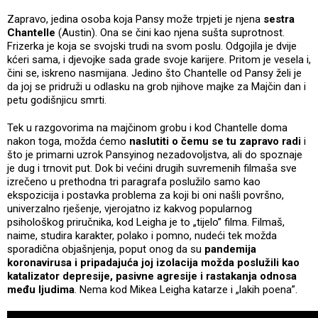
Zapravo, jedina osoba koja Pansy može trpjeti je njena
sestra
Chantelle
(Austin). Ona se čini kao njena sušta suprotnost.
Frizerka je koja se svojski trudi na svom poslu. Odgojila je dvije
kćeri sama, i djevojke sada grade svoje karijere. Pritom je vesela i,
čini se, iskreno nasmijana. Jedino što Chantelle od Pansy želi je
da joj se pridruži u odlasku na grob njihove majke za Majčin dan i
petu godišnjicu smrti.
Tek u razgovorima na majčinom grobu i kod Chantelle doma
nakon toga, možda ćemo
naslutiti o čemu se tu zapravo radi
i
što je primarni uzrok Pansyinog nezadovoljstva, ali do spoznaje
je dug i trnovit put. Dok bi većini drugih suvremenih filmaša sve
izrečeno u prethodna tri paragrafa poslužilo samo kao
ekspozicija i postavka problema za koji bi oni našli površno,
univerzalno rješenje, vjerojatno iz kakvog popularnog
psihološkog priručnika, kod Leigha je to „tijelo” filma. Filmaš,
naime, studira karakter, polako i pomno, nudeći tek možda
sporadična objašnjenja, poput onog da su
pandemija
koronavirusa i pripadajuća joj izolacija možda poslužili kao
katalizator depresije, pasivne agresije i rastakanja odnosa
među ljudima
. Nema kod Mikea Leigha katarze i „lakih poena”.