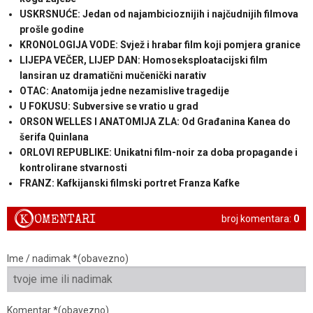
USKRSNUĆE: Jedan od najambicioznijih i najčudnijih filmova
prošle godine
KRONOLOGIJA VODE: Svjež i hrabar film koji pomjera granice
LIJEPA VEČER, LIJEP DAN: Homoseksploatacijski film
lansiran uz dramatični mučenički narativ
OTAC: Anatomija jedne nezamislive tragedije
U FOKUSU: Subversive se vratio u grad
ORSON WELLES I ANATOMIJA ZLA: Od Građanina Kanea do
šerifa Quinlana
ORLOVI REPUBLIKE: Unikatni film-noir za doba propagande i
kontrolirane stvarnosti
FRANZ: Kafkijanski filmski portret Franza Kafke
K
OMENTARI
broj komentara:
0
Ime / nadimak *(obavezno)
Komentar *(obavezno)