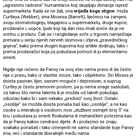
„agresivno radosne” humanitarce koji skupljaju donacije ispred
supermarketa. Kada se ne žali, ona
vrijeđa koga stigne
: muža
Curtleya (Webber), sina Mosesa (Barrett), liječnicu na zamjeni,
svoju stomatologinju, blagajnicu u supermarketu, druge kupce,
prodavače i, uopće, ljude koji taj dan nisu imali sreće da je ne
sretnu u prolazu. Čak se i razgledanje sofe u trgovini namještaja
pretvara u seriju njenih nervnih slomova i izljeva „pravedničkog
gnjeva”, kako prema drugim kupcima koji artikle dodiruju, tako i
prema prodavačici koja joj pokušava pomoći ili ju elementarno
smiriti.
Nigdje nije rečeno da Pansy na svoj stav nema pravo ili da često
nije u pravu, kako iz vlastite vizure, tako i objektivno. Sin Moses je
doista pasivan, lijen, sasvim moguće i depresivan, a suprug
Curtley je često premoren poslom, pa ju nema snage saslušati,
za takvo što nema talenta ili je možda od takvih pokušaja
odustao kako bi i sam nekako „preživio” svoj život. Ostalo
„osoblje” se možda doista ponaša baš kao „osoblje”, a ne kao
osobe u interakciji s osobom, nosi „službeni osmijeh broj 5” na
licu i pokušava ju smiriti floskulama ili mehaničkim potezima kao
da je Pansy kakvo cendravo dijete. A i prolaznici se znaju
svakako ponašati i tako iznevjeriti ne samo standarde koje Pansy
ima, već i standarde liberalnijih među nama.