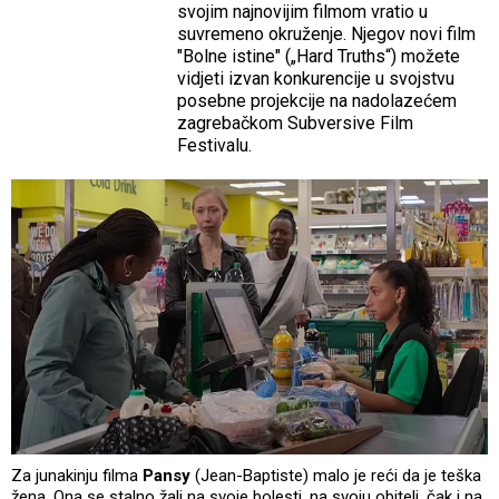
svojim najnovijim filmom vratio u
suvremeno okruženje. Njegov novi film
"Bolne istine" („Hard Truths“) možete
vidjeti izvan konkurencije u svojstvu
posebne projekcije na nadolazećem
zagrebačkom Subversive Film
Festivalu.
Za junakinju filma
Pansy
(Jean-Baptiste) malo je reći da je teška
žena. Ona se stalno žali na svoje bolesti, na svoju obitelj, čak i na