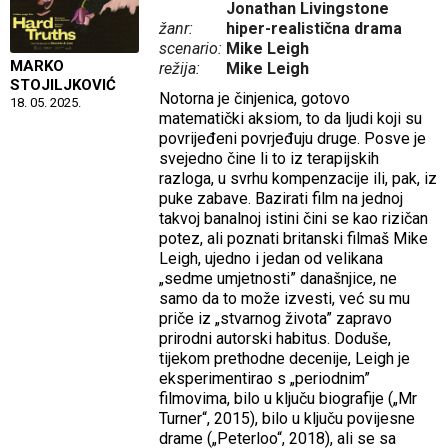
Jonathan Livingstone
žanr:
hiper-realistična drama
scenario:
Mike Leigh
MARKO
režija:
Mike Leigh
STOJILJKOVIĆ
Notorna je činjenica, gotovo
18. 05. 2025.
matematički aksiom, to da ljudi koji su
povrijeđeni povrjeđuju druge. Posve je
svejedno čine li to iz terapijskih
razloga, u svrhu kompenzacije ili, pak, iz
puke zabave. Bazirati film na jednoj
takvoj banalnoj istini čini se kao rizičan
potez, ali poznati britanski filmaš Mike
Leigh, ujedno i jedan od velikana
„sedme umjetnosti” današnjice, ne
samo da to može izvesti, već su mu
priče iz „stvarnog života” zapravo
prirodni autorski habitus. Doduše,
tijekom prethodne decenije, Leigh je
eksperimentirao s „periodnim”
filmovima, bilo u ključu biografije („Mr
Turner“, 2015), bilo u ključu povijesne
drame („Peterloo“, 2018), ali se sa