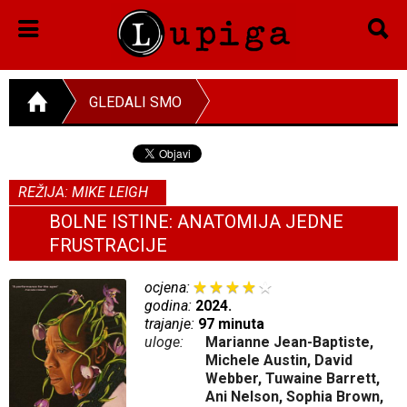
GLEDALI SMO
REŽIJA: MIKE LEIGH
BOLNE ISTINE: ANATOMIJA JEDNE
FRUSTRACIJE
ocjena:
godina:
2024.
trajanje:
97 minuta
uloge:
Marianne Jean-Baptiste,
Michele Austin, David
Webber, Tuwaine Barrett,
Ani Nelson, Sophia Brown,