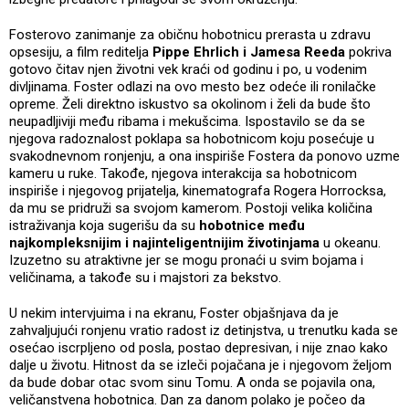
Fosterovo zanimanje za običnu hobotnicu prerasta u zdravu
opsesiju, a film reditelja
Pippe Ehrlich i Jamesa Reeda
pokriva
gotovo čitav njen životni vek kraći od godinu i po, u vodenim
divljinama. Foster odlazi na ovo mesto bez odeće ili ronilačke
opreme. Želi direktno iskustvo sa okolinom i želi da bude što
neupadljiviji među ribama i mekušcima. Ispostavilo se da se
njegova radoznalost poklapa sa hobotnicom koju posećuje u
svakodnevnom ronjenju, a ona inspiriše Fostera da ponovo uzme
kameru u ruke. Takođe, njegova interakcija sa hobotnicom
inspiriše i njegovog prijatelja, kinematografa Rogera Horrocksa,
da mu se pridruži sa svojom kamerom. Postoji velika količina
istraživanja koja sugerišu da su
hobotnice među
najkompleksnijim i najinteligentnijim životinjama
u okeanu.
Izuzetno su atraktivne jer se mogu pronaći u svim bojama i
veličinama, a takođe su i majstori za bekstvo.
U nekim intervjuima i na ekranu, Foster objašnjava da je
zahvaljujući ronjenu vratio radost iz detinjstva, u trenutku kada se
osećao iscrpljeno od posla, postao depresivan, i nije znao kako
dalje u životu. Hitnost da se izleči pojačana je i njegovom željom
da bude dobar otac svom sinu Tomu. A onda se pojavila ona,
veličanstvena hobotnica. Dan za danom polako je počeo da