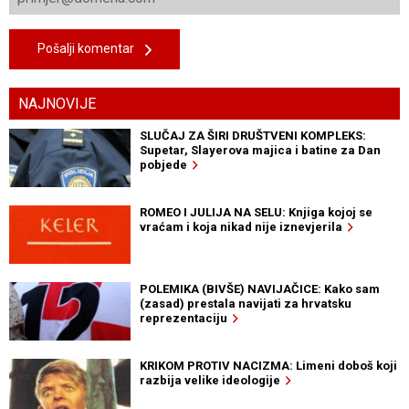
Pošalji komentar
NAJNOVIJE
SLUČAJ ZA ŠIRI DRUŠTVENI KOMPLEKS:
Supetar, Slayerova majica i batine za Dan
pobjede
ROMEO I JULIJA NA SELU: Knjiga kojoj se
vraćam i koja nikad nije iznevjerila
POLEMIKA (BIVŠE) NAVIJAČICE: Kako sam
(zasad) prestala navijati za hrvatsku
reprezentaciju
KRIKOM PROTIV NACIZMA: Limeni doboš koji
razbija velike ideologije