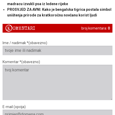
madracu izvukli psa iz ledene rijeke
PROSVJED ZA AVNI: Kako je bengalska tigrica postala simbol
uništenja prirode za kratkoročnu novčanu korist ljudi
K
OMENTARI
broj komentara:
0
Ime / nadimak *(obavezno)
Komentar *(obavezno)
E-mail (opcija)