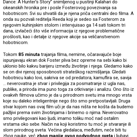
Dance: A Hunter’s Story” snimljenog u pustinji Kalahari do
okeanskih hronika pre i posle Fosterovog povezivanja sa
hobotnicom. Svi su shvatili da je njena priča centralni deo filma. A
onda su pozvali reditelja Reeda koji je sedeo sa Fosterom za
njegovim kuhinjskim stolom i intervjuisao ga 14 sati tokom tri
dana, izvlačeći što više informacija iz njegove problematične
prošlosti, kao i detalje iz njegove akcije sa veličanstvenom
hobotnicom.
Tokom
85 minuta
trajanja filma, nemirne, očaravajuće boje
ispunjavaju ekran dok Foster pliva bez opreme na sebi kako bi
uklonio bilo kakvu barijeru između životinje i njega. Gledamo kako
se on divi njenoj sposobnosti strateškog razmišljanja. Gledati
hobotnicu kako lovi, sakriva se od predatora, kamuflira se, savija
… neverovatna je stvar i privilegija za posmatranje iz ugla nas,
publike, a priroda ima puno toga za otkrivanje i analizu. Ono što iz
ovakvih filmova učimo je da u prirodnom svetu ima mnogo vrsta
koje su daleko inteligentnije nego što smo pretpostavljali. Druga
stvar kojom nas ovaj film uči je da nas ništa ne košta da budemo
pažljivi prema svim životinjama i brinemo o njima. Neverovatno
smo privilegovani kao ljudi; imamo toliku moć nad ostalim
vrstama oko sebe. Način na koji koristimo tu moć je stvaranje ili
slom prirodnog sveta. Većina gledalaca, međutim, neće biti tu
zbog nauke, već
zbog magije ovog podvodnog sveta
i ljubavi