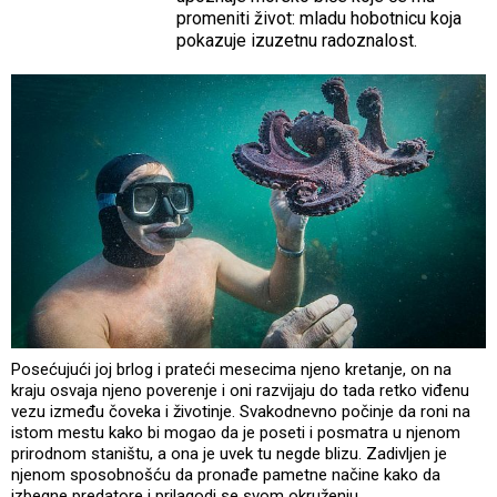
promeniti život: mladu hobotnicu koja
pokazuje izuzetnu radoznalost.
Posećujući joj brlog i prateći mesecima njeno kretanje, on na
kraju osvaja njeno poverenje i oni razvijaju do tada retko viđenu
vezu između čoveka i životinje. Svakodnevno počinje da roni na
istom mestu kako bi mogao da je poseti i posmatra u njenom
prirodnom staništu, a ona je uvek tu negde blizu. Zadivljen je
njenom sposobnošću da pronađe pametne načine kako da
izbegne predatore i prilagodi se svom okruženju.