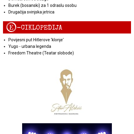
Burek (bosanski) za 1 odraslu osobu
Drugačija svinjska jetrica
E
-CIKLOPEDIJA
Povijesni put Hitlerove 'klonje'
Yugo - urbana legenda
Freedom Theatre (Teatar slobode)