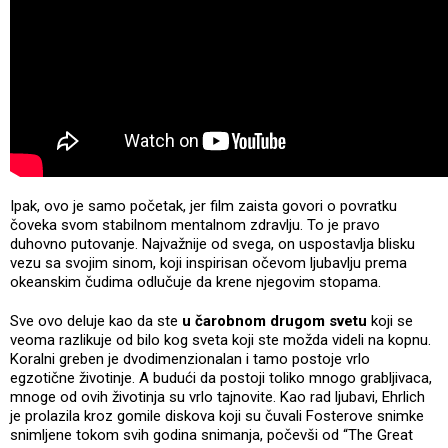
Ipak, ovo je samo početak, jer film zaista govori o povratku
čoveka svom stabilnom mentalnom zdravlju. To je pravo
duhovno putovanje. Najvažnije od svega, on uspostavlja blisku
vezu sa svojim sinom, koji inspirisan očevom ljubavlju prema
okeanskim čudima odlučuje da krene njegovim stopama.
Sve ovo deluje kao da ste
u čarobnom drugom svetu
koji se
veoma razlikuje od bilo kog sveta koji ste možda videli na kopnu.
Koralni greben je dvodimenzionalan i tamo postoje vrlo
egzotične životinje. A budući da postoji toliko mnogo grabljivaca,
mnoge od ovih životinja su vrlo tajnovite. Kao rad ljubavi, Ehrlich
je prolazila kroz gomile diskova koji su čuvali Fosterove snimke
snimljene tokom svih godina snimanja, počevši od “The Great