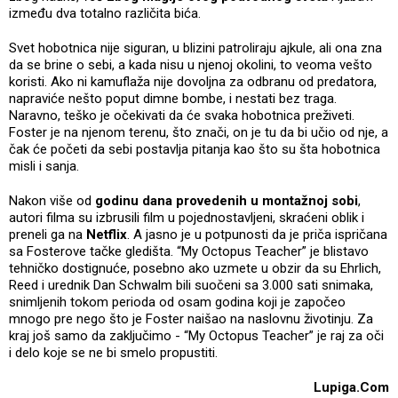
između dva totalno različita bića.
Svet hobotnica nije siguran, u blizini patroliraju ajkule, ali ona zna
da se brine o sebi, a kada nisu u njenoj okolini, to veoma vešto
koristi. Ako ni kamuflaža nije dovoljna za odbranu od predatora,
napraviće nešto poput dimne bombe, i nestati bez traga.
Naravno, teško je očekivati da će svaka hobotnica preživeti.
Foster je na njenom terenu, što znači, on je tu da bi učio od nje, a
čak će početi da sebi postavlja pitanja kao što su šta hobotnica
misli i sanja.
Nakon više od
godinu dana provedenih u montažnoj sobi
,
autori filma su izbrusili film u pojednostavljeni, skraćeni oblik i
preneli ga na
Netflix
. A jasno je u potpunosti da je priča ispričana
sa Fosterove tačke gledišta. “My Octopus Teacher” je blistavo
tehničko dostignuće, posebno ako uzmete u obzir da su Ehrlich,
Reed i urednik Dan Schwalm bili suočeni sa 3.000 sati snimaka,
snimljenih tokom perioda od osam godina koji je započeo
mnogo pre nego što je Foster naišao na naslovnu životinju. Za
kraj još samo da zaključimo - “My Octopus Teacher” je raj za oči
i delo koje se ne bi smelo propustiti.
Lupiga.Com