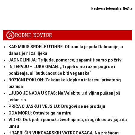
Naslovna fotografija: Netflix
S
RODNE NOVICE
KAD MIRIS SRDELE UTIHNE: Othranila je pola Dalmacije, a
danas je ni za lijeka
JADNOLINIJA: Te ljude, pomorce, zapamtiš samo po žrtvi
INTERVJU – LUKA OMAN: „Trpjeli smo razne pogrde i
poniženja, ali budućnost će biti veganska“
BOŽIĆNI POKLON: Zakonske klopke u interesu privatnog
biznisa
LJUBO JE NADA U SPAS: Na Velebitu u divljinu pušten još
jedan ris
PRIČA O JASKU I VEJSILU: Drugovi se ne prodaju
ODA MORU: Ostavite ga na miru
VIDEO: Dok jedni pomažu životinjama, drugi ih ostavljaju da
umru
HRABRI ČIN VUKOVARSKIH VATROGASACA: Na zračnom