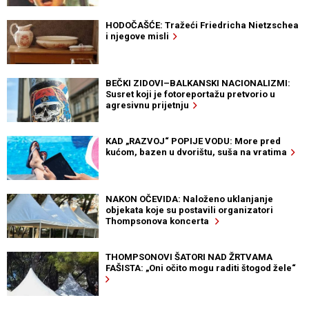
HODOČAŠĆE: Tražeći Friedricha Nietzschea
i njegove misli
BEČKI ZIDOVI–BALKANSKI NACIONALIZMI:
Susret koji je fotoreportažu pretvorio u
agresivnu prijetnju
KAD „RAZVOJ“ POPIJE VODU: More pred
kućom, bazen u dvorištu, suša na vratima
NAKON OČEVIDA: Naloženo uklanjanje
objekata koje su postavili organizatori
Thompsonova koncerta
THOMPSONOVI ŠATORI NAD ŽRTVAMA
FAŠISTA: „Oni očito mogu raditi štogod žele“