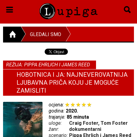
GLEDALI SMO
REŽIJA: PIPPA EHRLICH I JAMES REED
HOBOTNICA I JA: NAJNEVEROVATNIJA
LJUBAVNA PRIČA KOJU JE MOGUĆE
ZAMISLITI
ocjena:
godina:
2020.
trajanje:
85 minuta
uloge:
Craig Foster, Tom Foster
žanr:
dokumentarni
scenario:
Pippa Ehrlich i James Reed