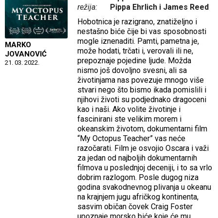
režija:
Pippa Ehrlich i James Reed
Hobotnica je razigrano, znatiželjno i
nestašno biće čije bi vas sposobnosti
mogle iznenaditi. Pamti, pametna je,
MARKO
može hodati, trčati i, verovali ili ne,
JOVANOVIĆ
prepoznaje pojedine ljude. Možda
21. 03. 2022.
nismo još dovoljno svesni, ali sa
životinjama nas povezuje mnogo više
stvari nego što bismo ikada pomislili i
njihovi životi su podjednako dragoceni
kao i naši. Ako volite životinje i
fascinirani ste velikim morem i
okeanskim životom, dokumentarni film
“My Octopus Teacher” vas neće
razočarati. Film je osvojio Oscara i važi
za jedan od najboljih dokumentarnih
filmova u poslednjoj deceniji, i to sa vrlo
dobrim razlogom. Posle dugog niza
godina svakodnevnog plivanja u okeanu
na krajnjem jugu afričkog kontinenta,
sasvim običan čovek Craig Foster
upoznaje morsko biće koje će mu