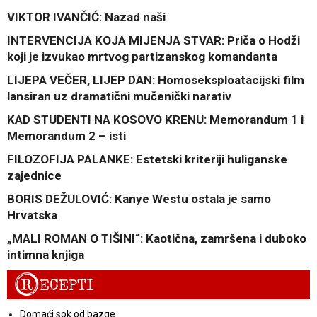
VIKTOR IVANČIĆ: Nazad naši
INTERVENCIJA KOJA MIJENJA STVAR: Priča o Hodži
koji je izvukao mrtvog partizanskog komandanta
LIJEPA VEČER, LIJEP DAN: Homoseksploatacijski film
lansiran uz dramatični mučenički narativ
KAD STUDENTI NA KOSOVO KRENU: Memorandum 1 i
Memorandum 2 – isti
FILOZOFIJA PALANKE: Estetski kriteriji huliganske
zajednice
BORIS DEŽULOVIĆ: Kanye Westu ostala je samo
Hrvatska
„MALI ROMAN O TIŠINI“: Kaotična, zamršena i duboko
intimna knjiga
R
ECEPTI
Domaći sok od bazge