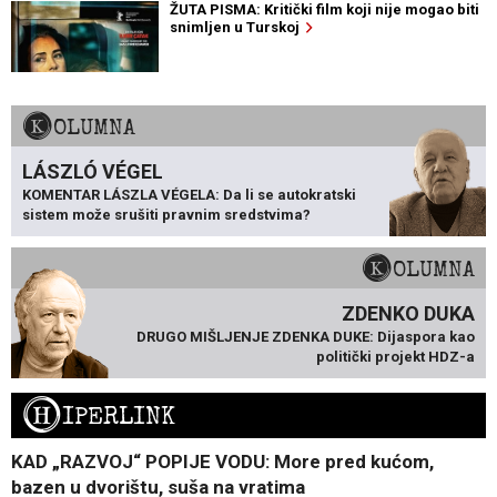
ŽUTA PISMA: Kritički film koji nije mogao biti
snimljen u Turskoj
KOLUMNA
LÁSZLÓ VÉGEL
KOMENTAR LÁSZLA VÉGELA: Da li se autokratski
sistem može srušiti pravnim sredstvima?
KOLUMNA
ZDENKO DUKA
DRUGO MIŠLJENJE ZDENKA DUKE: Dijaspora kao
politički projekt HDZ-a
H
IPERLINK
KAD „RAZVOJ“ POPIJE VODU: More pred kućom,
bazen u dvorištu, suša na vratima