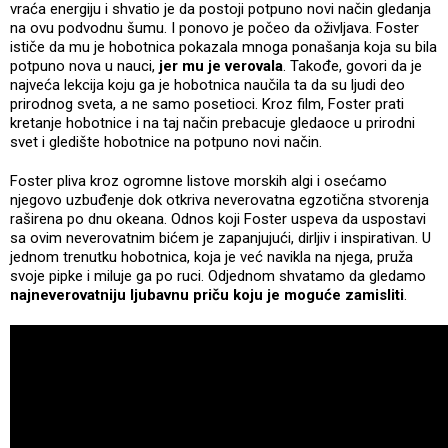
vraća energiju i shvatio je da postoji potpuno novi način gledanja
na ovu podvodnu šumu. I ponovo je počeo da oživljava. Foster
ističe da mu je hobotnica pokazala mnoga ponašanja koja su bila
potpuno nova u nauci,
jer mu je verovala
. Takođe, govori da je
najveća lekcija koju ga je hobotnica naučila ta da su ljudi deo
prirodnog sveta, a ne samo posetioci. Kroz film, Foster prati
kretanje hobotnice i na taj način prebacuje gledaoce u prirodni
svet i gledište hobotnice na potpuno novi način.
Foster pliva kroz ogromne listove morskih algi i osećamo
njegovo uzbuđenje dok otkriva neverovatna egzotična stvorenja
raširena po dnu okeana. Odnos koji Foster uspeva da uspostavi
sa ovim neverovatnim bićem je zapanjujući, dirljiv i inspirativan. U
jednom trenutku hobotnica, koja je već navikla na njega, pruža
svoje pipke i miluje ga po ruci. Odjednom shvatamo da gledamo
najneverovatniju ljubavnu priču koju je moguće zamisliti
.