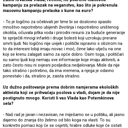
kampanju za prelazak na veganstvo, kao što je pokrenula
masovnu kampanju prelaska s kune na euro?
- To je logično za očekivati jer time bi se doslovno spasilo
mnoštvo nepotrebno ubijenih životinja i nepotrebno uništenog
okoliša, očuvala pitka voda i prirodni resursi za buduće generacije
te spriječili mnogi infarkti i druge bolesti koji uzrokuju prerane
smrti ljudi. No logično nije uvijek i politički ispravno s obzirom na
to da interesni lobiji imaju novac i moć, čime lako utječu na one
koji se krenu zalagati samo za opće dobro. Osim toga, i političari
su samo ljudi koji nemaju sve informacije koje imaju aktivisti, a
zato često nisu ni svjesni posljedica nedjelovanja. Misle da nije
tako strašno i potrebno, da ima vremena, a njega je odavno
ponestalo i da, strašno je, zaista strašno.
Uz dužno poštovanje prema dobrim namjerama ekoloških
aktivista koji se prihvaćaju poslova u vladi, dojam je da nije
postignuto mnogo. Koristi li vas Vlada kao Potemkinova
sela?
- Naš rad je javan i nezavisan, ne miješamo se u politiku, ali jasno
dajemo do znanja što želimo od bilo koga na vlasti. To su
konkretni pomaci koji će se osjetiti, hrabre odluke koje će ostati