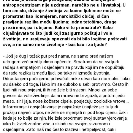
antropocentrizam nije uzdrman, naročito ne u Hrvatskoj. U
tom smislu, držanje životinja za kućne ljubimce može se
promatrati kao licemjeran, narcistički običaj, sličan
pravljenju razlika među ljudima: jedne tetošimo, druge
preziremo, pa i ubijamo. Kako vi to promatrate? Kako
objašnjavate to što ljudi koji zasigurno poštuju i vole
životinje, ne uspijevaju spoznati da bi bilo logično poštovati
sve, a ne samo neke životinje - baš kao i za ljude?
- Još je dug i težak put pred nama, ne samo pred našom
udrugom već pred ljudima općenito. Smatram da se svi ljudi
rađaju s empatijom i osjećajem za pravdu koji im ne dopuštaju
da rade razliku između ljudi, pa tako ni između životinja.
Odrastanjem počinjemo prihvaćati neke stvari kao normalne, iako
su daleko od toga, i iako im se duboko u sebi protivimo. Često ih
ljudi niti nisu svjesni, ili ih ne žele biti svjesni. Mnogi za sebe
govore da vole životinje, da ni mrava ne bi zgazili, a pritom jedu
meso, sir i jaja, nose kožnate cipele, posjećuju zoološke vrtove ...
Informiranje i osvještavanje je najvažnije i najteže jer tu ljudi
pružaju najveći otpor, ne žele se mijenjati ni pod koju cijenu, čak i
kada je to bolje za njih. Ne žele prodrmati svoj sustav vjerovanja,
iako bi živjeli znatno više u skladu sa svojim razumom i
osjećajima. Zato naš rad često izaziva i netrpeljivost, čak i