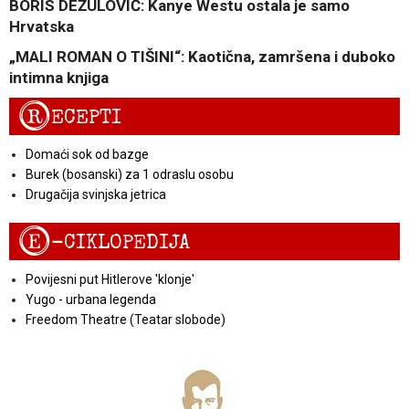
BORIS DEŽULOVIĆ: Kanye Westu ostala je samo
Hrvatska
„MALI ROMAN O TIŠINI“: Kaotična, zamršena i duboko
intimna knjiga
R
ECEPTI
Domaći sok od bazge
Burek (bosanski) za 1 odraslu osobu
Drugačija svinjska jetrica
E
-CIKLOPEDIJA
Povijesni put Hitlerove 'klonje'
Yugo - urbana legenda
Freedom Theatre (Teatar slobode)