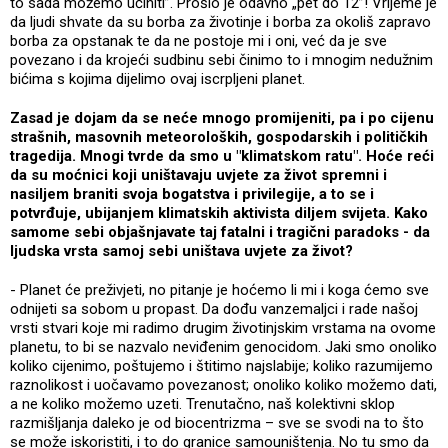
to sada možemo učiniti”. Prošlo je odavno „pet do 12”! Vrijeme je
da ljudi shvate da su borba za životinje i borba za okoliš zapravo
borba za opstanak te da ne postoje mi i oni, već da je sve
povezano i da krojeći sudbinu sebi činimo to i mnogim nedužnim
bićima s kojima dijelimo ovaj iscrpljeni planet.
Zasad je dojam da se neće mnogo promijeniti, pa i po cijenu
strašnih, masovnih meteoroloških, gospodarskih i političkih
tragedija. Mnogi tvrde da smo u "klimatskom ratu". Hoće reći
da su moćnici koji uništavaju uvjete za život spremni i
nasiljem braniti svoja bogatstva i privilegije, a to se i
potvrđuje, ubijanjem klimatskih aktivista diljem svijeta. Kako
samome sebi objašnjavate taj fatalni i tragični paradoks - da
ljudska vrsta samoj sebi uništava uvjete za život?
- Planet će preživjeti, no pitanje je hoćemo li mi i koga ćemo sve
odnijeti sa sobom u propast. Da dođu vanzemaljci i rade našoj
vrsti stvari koje mi radimo drugim životinjskim vrstama na ovome
planetu, to bi se nazvalo neviđenim genocidom. Jaki smo onoliko
koliko cijenimo, poštujemo i štitimo najslabije; koliko razumijemo
raznolikost i uočavamo povezanost; onoliko koliko možemo dati,
a ne koliko možemo uzeti. Trenutačno, naš kolektivni sklop
razmišljanja daleko je od biocentrizma – sve se svodi na to što
se može iskoristiti, i to do granice samouništenja. No tu smo da