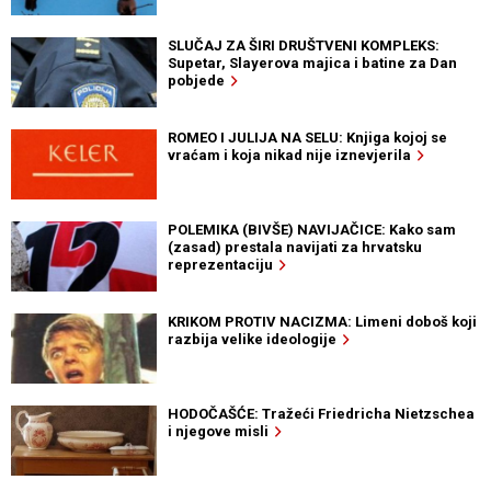
SLUČAJ ZA ŠIRI DRUŠTVENI KOMPLEKS:
Supetar, Slayerova majica i batine za Dan
pobjede
ROMEO I JULIJA NA SELU: Knjiga kojoj se
vraćam i koja nikad nije iznevjerila
POLEMIKA (BIVŠE) NAVIJAČICE: Kako sam
(zasad) prestala navijati za hrvatsku
reprezentaciju
KRIKOM PROTIV NACIZMA: Limeni doboš koji
razbija velike ideologije
HODOČAŠĆE: Tražeći Friedricha Nietzschea
i njegove misli