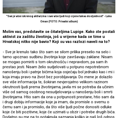
"Sve je više iskrenog aktivizma i sve više ljudi koji cijene takvu dosljednost" - Luka
Oman (FOTO: Privatni album)
Molim vas, predstavite se čitateljima Lupige. Kako ste postali
aktivist za zaštitu životinja, još u vrijeme kada se time u
Hrvatskoj nitko nije bavio? Koji su vas razlozi naveli na to?
- Sve je krenulo tako što sam se silom prilika preselio na selo i
tamo upoznao sudbinu životinja koje završavaju zaklane. Nisam
se mogao pomiriti s tom okrutnošću i nepravdom, pa sam ih
prestao jesti. Nisam želio sudjelovati u potpuno nepotrebnom
nanošenju boli i patnje bićima koja osjećaju bol jednako kao i mi i
koja imaju pravo na život bez porobljavanja. Do mene je dolazilo
sve više informacija te, šokiran nevjerojatno velikom razinom
okrutnosti ljudi prema životinjama, javila mi se potreba da učinim
više od samog osobnog nesudjelovanja u nanošenju boli i smrti
životinjama. Htio sam da ona u potpunosti prestane, htio sam da
i drugi dobiju informacije koje ja imam, da promisle o svemu o
čemu sam i ja promislio, da što više ljudi počne donositi odluke
koje će biti pozitivne, koje će uzimati u obzir i potrebe drugih bića.
Dodatno su me na to potaknula saznanja koliko je naš loš odnos