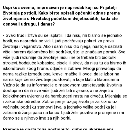
Usprkos svemu, impresivan je napredak koji su Prijatelji
životinja postigli. Kako biste opisali općeniti odnos prema
životinjama u Hrvatskoj početkom dvijetisućitih, kada ste
osnovali udrugu, i danas?
- Svaki trud i žrtva su se isplatili. I da nisu, mi bismo se jednako
borili, no napredak se vidi. Ljudi podržavaju pokret za prava
životinja i veganstvo. Ako i sami nisu dio njega, nastoje saznati
više i barem djelomično biti podrška, što je značajan pomak. Sve
više ljudi razumije da životinje nisu i ne bi trebale biti biološki
strojevi, hodajuće kobasice, cipele ili sirevi, da nisu tu da bismo ih
iskorištavali zbog hrane, odjeće ili zabave. Mnogi prihvaćaju da
nema razlike između psa, krave, mačke ili ovce, da je izbor na
nama koje ćemo životinje poštovati, a koje klati u klaonicama.
Važno je da su informacije o masovnom ugnjetavanju životinja
dostupne i da ih sve više ljudi želi biti svjesno, a ne živjeti u
kolektivnom uvjerenju da hamburgeri rastu na drveću. Mijenjaju se
i zakonske odredbe. Zabranjen je uzgoj životinja za krzno uz
većinsku podršku stanovništva, a jednako velika podrška je i
zabrani držanja pasa na lancu. Ljudi žele pozitivne promjene i mi
ćemo se u njihovo ime za njih boriti.
Premda je dosta toga postignuto, duboko ukorijenjeni