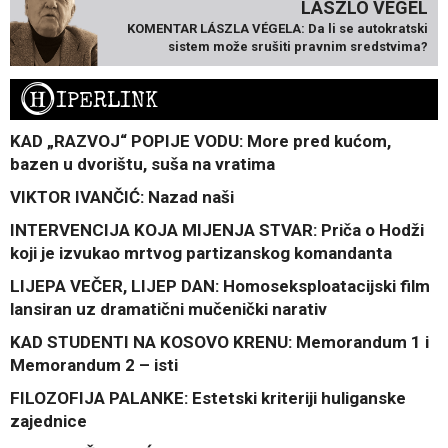
LÁSZLÓ VÉGEL
KOMENTAR LÁSZLA VÉGELA: Da li se autokratski
sistem može srušiti pravnim sredstvima?
H
IPERLINK
KAD „RAZVOJ“ POPIJE VODU: More pred kućom,
bazen u dvorištu, suša na vratima
VIKTOR IVANČIĆ: Nazad naši
INTERVENCIJA KOJA MIJENJA STVAR: Priča o Hodži
koji je izvukao mrtvog partizanskog komandanta
LIJEPA VEČER, LIJEP DAN: Homoseksploatacijski film
lansiran uz dramatični mučenički narativ
KAD STUDENTI NA KOSOVO KRENU: Memorandum 1 i
Memorandum 2 – isti
FILOZOFIJA PALANKE: Estetski kriteriji huliganske
zajednice