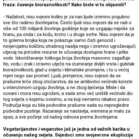
fraza: čuvanje bioraznolikosti? Kako biste vi to objasnili?
- Nažalost, nisu svjesni koliko je za nas ljude iznimno pogubno
sve što radimo životinjama. Često ljudi nisu svjesni da se radi o
više od 100 milijardi životinja godišnje koje se uzgajaju najviše za
hranu, pa onda i za kožu, krzno i u druge svrhe. Nisu svjesni da je
to golema brojka koja ne pokazuje samo čisti genocid i
nevjerojatnu količinu strašnog nasilja nego i iznimno ugrožavajući
utjecaj na prirodne resurse te očuvanja dostupne hrane i pitke
vode. Iskorištavanje tolikoga broja životinja masovno zagađuje
tlo, vodu i zrak i izravno utječe na izumiranje divljih vrsta i gubitak
bioraznolikosti, glad u svijetu i klimatske promjene, i to u većoj
mjeri nego sav promet. Ljudi, primjerice, nisu svjesni da se
prašume krče zbog stočarstva, da se antibiotici većinski koriste
u intenzivnom uzgoju životinja, a ne zbog liječenja. Misle i da
oceani i mora nisu ugroženi, a sada smo već uništili većinski dio
tog svijeta o kojemu ovisimo, a na koji nemamo nikakvo pravo.
Područja koja su bila podvodne prašume sada su nepregledne
podvodne pustinje. Razaranje se nastavlja, vremena je malo za
spas, a sve počinje od našeg odnosa prema životinjama.
Vegetarijanstvo i veganstvo još je jedna od važnih karika u
očuvanju našeg svijeta. Svjedoci smo svojevrsne eksplozije