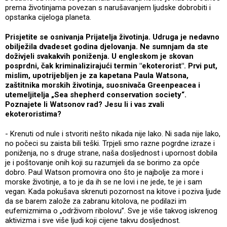
prema životinjama povezan s narušavanjem ljudske dobrobiti i
opstanka cijeloga planeta.
Prisjetite se osnivanja Prijatelja životinja. Udruga je nedavno
obilježila dvadeset godina djelovanja. Ne sumnjam da ste
doživjeli svakakvih poniženja. U engleskom je skovan
posprdni, čak kriminalizirajući termin "ekoterorist". Prvi put,
mislim, upotrijebljen je za kapetana Paula Watsona,
zaštitnika morskih životinja, suosnivača Greenpeacea i
utemeljitelja „Sea shepherd conservation society“.
Poznajete li Watsonov rad? Jesu li i vas zvali
ekoteroristima?
- Krenuti od nule i stvoriti nešto nikada nije lako. Ni sada nije lako,
no počeci su zaista bili teški. Trpjeli smo razne pogrdne izraze i
poniženja, no s druge strane, naša dosljednost i upornost dobila
je i poštovanje onih koji su razumjeli da se borimo za opće
dobro. Paul Watson promovira ono što je najbolje za more i
morske životinje, a to je da ih se ne lovi i ne jede, te je i sam
vegan. Kada pokušava skrenuti pozornost na kitove i poziva ljude
da se barem založe za zabranu kitolova, ne podilazi im
eufemizmima o „održivom ribolovu”. Sve je više takvog iskrenog
aktivizma i sve više ljudi koji cijene takvu dosljednost.