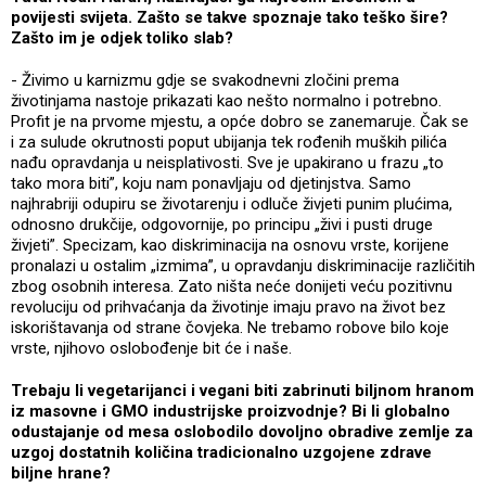
povijesti svijeta. Zašto se takve spoznaje tako teško šire?
Zašto im je odjek toliko slab?
- Živimo u karnizmu gdje se svakodnevni zločini prema
životinjama nastoje prikazati kao nešto normalno i potrebno.
Profit je na prvome mjestu, a opće dobro se zanemaruje. Čak se
i za sulude okrutnosti poput ubijanja tek rođenih muških pilića
nađu opravdanja u neisplativosti. Sve je upakirano u frazu „to
tako mora biti”, koju nam ponavljaju od djetinjstva. Samo
najhrabriji odupiru se životarenju i odluče živjeti punim plućima,
odnosno drukčije, odgovornije, po principu „živi i pusti druge
živjeti”. Specizam, kao diskriminacija na osnovu vrste, korijene
pronalazi u ostalim „izmima”, u opravdanju diskriminacije različitih
zbog osobnih interesa. Zato ništa neće donijeti veću pozitivnu
revoluciju od prihvaćanja da životinje imaju pravo na život bez
iskorištavanja od strane čovjeka. Ne trebamo robove bilo koje
vrste, njihovo oslobođenje bit će i naše.
Trebaju li vegetarijanci i vegani biti zabrinuti biljnom hranom
iz masovne i GMO industrijske proizvodnje? Bi li globalno
odustajanje od mesa oslobodilo dovoljno obradive zemlje za
uzgoj dostatnih količina tradicionalno uzgojene zdrave
biljne hrane?