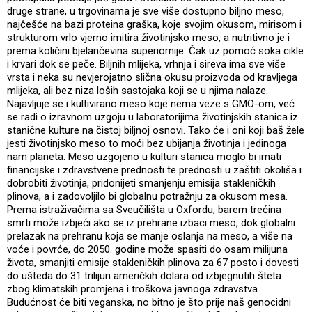
druge strane, u trgovinama je sve više dostupno biljno meso,
najčešće na bazi proteina graška, koje svojim okusom, mirisom i
strukturom vrlo vjerno imitira životinjsko meso, a nutritivno je i
prema količini bjelančevina superiornije. Čak uz pomoć soka cikle
i krvari dok se peče. Biljnih mlijeka, vrhnja i sireva ima sve više
vrsta i neka su nevjerojatno slična okusu proizvoda od kravljega
mlijeka, ali bez niza loših sastojaka koji se u njima nalaze.
Najavljuje se i kultivirano meso koje nema veze s GMO-om, već
se radi o izravnom uzgoju u laboratorijima životinjskih stanica iz
stanične kulture na čistoj biljnoj osnovi. Tako će i oni koji baš žele
jesti životinjsko meso to moći bez ubijanja životinja i jedinoga
nam planeta. Meso uzgojeno u kulturi stanica moglo bi imati
financijske i zdravstvene prednosti te prednosti u zaštiti okoliša i
dobrobiti životinja, pridonijeti smanjenju emisija stakleničkih
plinova, a i zadovoljilo bi globalnu potražnju za okusom mesa.
Prema istraživačima sa Sveučilišta u Oxfordu, barem trećina
smrti može izbjeći ako se iz prehrane izbaci meso, dok globalni
prelazak na prehranu koja se manje oslanja na meso, a više na
voće i povrće, do 2050. godine može spasiti do osam milijuna
života, smanjiti emisije stakleničkih plinova za 67 posto i dovesti
do ušteda do 31 trilijun američkih dolara od izbjegnutih šteta
zbog klimatskih promjena i troškova javnoga zdravstva.
Budućnost će biti veganska, no bitno je što prije naš genocidni