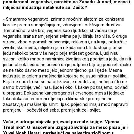
popularnosti veganstva, naročito na Zapadu. A opet, mesna i
mliječna industrija netaknute su. Zašto?
- Smatramo veganstvo iznimno moćnim alatom za konkretne
korake prema suosjećajnijem, zdravijem i održivijem društvu.
Trenutačno raste broj vegana, kao i ljudi koji shvaćaju da je
veganska hrana namijenjena svima pa ju biraju što više. S druge
strane, zbog ogromnih subvencija, reklama i, na kraju, potražnje
životinjsko meso, mlijeko i jaja nikada nisu bili dostupniji te se
jedu nekoliko puta više nego prije trideset godina. Ljudi nisu
svjesni koliko mnogo namirnica životinjskog podrijetla jedu, da niti
jedan obrok tjedno ne pojedu da je potpuno biljnog podrijetla, iako
se ne tako davno meso jelo jednom tjedno, pa i rjeđe. Mesna
industrija je golema mašinerija kojoj se ne usudi ništa ni politika.
Bilijarde eura troše se na održavanje neodrživog, nečega što ne
samo životinje, već i nas, ljude i okoliš kakav poznajemo, odvlači
u propast. Dokazana kancerogenost crvenoga mesa i jednako
tako dokazan enormni utjecaj na klimatske promjene ne
zaustavljaju mašineriju smrti. Ipak, pojedinci imaju moć napraviti
promjenu – počevši od sebe, promijenit će i svijet.
Vaša je udruga objavila prijevod poznate knjige "Vječna
Treblinka". O masovnom uzgoju životinja za meso pisao je i
Yuval Noah Harari, nazivajući ga najvećim zločinom u