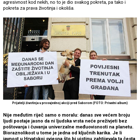
agresivnost kod nekih, no to je dio svakog pokreta, pa tako i
pokreta za prava životinja i okoliša.
Prijatelji životinja u prosvjednoj akciji pred Saborom (FOTO: Privatni album)
Nije međutim riječ samo o moralu: danas sve većem broju
ljudi postaje jasno da ni ljudska vrsta neće preživjeti bez
poštovanja i čuvanja univerzalne međuovisnosti na planetu.
Bioraznolikost u tome je jedna od ključnih karika. Je li
javnost u Hrvatskoj svjesna što bi uistinu zahtijevala ta česta