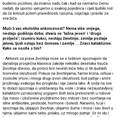
budemo pozitivni, da imamo nadu čak i kad se nemamo čemu
nadati, da uporno vjerujemo u svakog pojedinca i cijeli ljudski rod
da će krenuti putem pravednosti, razuma, osjećaja i pravde za
sva bića.
Muči li vas ekološka anksioznost? Nema više snijega;
nestaju godišnja doba; stvara se "lažna jesen" i "drugo
proljeće"; izumiru kukci, nestaju životinje; zemlja postaje
jalova; ljudi ostaju bez domova i zemlje ... Znaci kataklizme.
Kako se nosite s tim?
- Aktivisti za prava životinja nose se s teškom spoznajom da
današnja prosječna klaonica zakolje nekoliko desetaka tisuća
životinja dnevno, da potoci krvi nevinih bića teku iz tih ljudskih
tvorevina okrutnosti. Pokusi na životinjama, farme krzna, cirkusi i
zoološki vrtovi i mnogi drugi izvori okrutnosti, boli patnje i smrti
prožimaju svakoga tko progleda i nije zaista lako. A onda na sve
to dolazi spoznaja o uništavanju tla, vode i zraka, nezaustavljivoj
kataklizmi uzrokovanoj uzgojem živih bića pretvorenih u robove
čije meso i izlučevine proždiremo bez milosti i bez osvrtanja na
silne antibiotike, pesticide, hormone i bolesti. Naravno, tu je i
spoznaja da, ubijajući životinje, ubijamo šume i mora i sav život u
njima, ubijamo sami sebe, polako, uz mnogo patnje. Uz to idu i