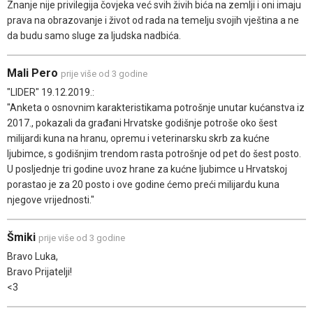
Znanje nije privilegija čovjeka već svih živih bića na zemlji i oni imaju
prava na obrazovanje i život od rada na temelju svojih vještina a ne
da budu samo sluge za ljudska nadbića.
Mali Pero
prije više od 3 godine
"LIDER" 19.12.2019.:
"Anketa o osnovnim karakteristikama potrošnje unutar kućanstva iz
2017., pokazali da građani Hrvatske godišnje potroše oko šest
milijardi kuna na hranu, opremu i veterinarsku skrb za kućne
ljubimce, s godišnjim trendom rasta potrošnje od pet do šest posto.
U posljednje tri godine uvoz hrane za kućne ljubimce u Hrvatskoj
porastao je za 20 posto i ove godine ćemo preći milijardu kuna
njegove vrijednosti."
Šmiki
prije više od 3 godine
Bravo Luka,
Bravo Prijatelji!
<3