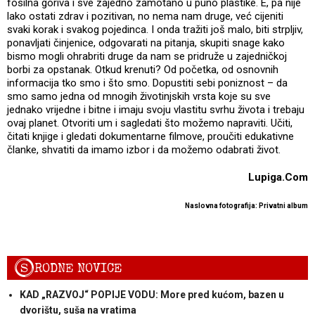
fosilna goriva i sve zajedno zamotano u puno plastike. E, pa nije
lako ostati zdrav i pozitivan, no nema nam druge, već cijeniti
svaki korak i svakog pojedinca. I onda tražiti još malo, biti strpljiv,
ponavljati činjenice, odgovarati na pitanja, skupiti snage kako
bismo mogli ohrabriti druge da nam se pridruže u zajedničkoj
borbi za opstanak. Otkud krenuti? Od početka, od osnovnih
informacija tko smo i što smo. Dopustiti sebi poniznost – da
smo samo jedna od mnogih životinjskih vrsta koje su sve
jednako vrijedne i bitne i imaju svoju vlastitu svrhu života i trebaju
ovaj planet. Otvoriti um i sagledati što možemo napraviti. Učiti,
čitati knjige i gledati dokumentarne filmove, proučiti edukativne
članke, shvatiti da imamo izbor i da možemo odabrati život.
Lupiga.Com
Naslovna fotografija: Privatni album
S
RODNE NOVICE
KAD „RAZVOJ“ POPIJE VODU: More pred kućom, bazen u
dvorištu, suša na vratima