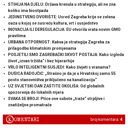
STIHIJA NA DJELU: Država krenula u strategiju, ali ne zna
koliko ima biootpada
JEDINSTVENO DVORIŠTE: Usred Zagreba krije se zelena
oaza u kojoj se susreću kultura, vrt i susjedstvo
INOVACIJA ILI DEREGULACIJA: EU otvorila vrata novim GMO
pravilima
URBANA OTPORNOST: Kakva je strategija Zagreba za
prilagodbu klimatskim promjenama
POSJETILI SMO ZAGREBAČKI SKVOT POSTAJA: Kako izgleda
život „izvan tržišta“ i bez hijerarhije
VRLO INTELIGENTNI SUSJEDI: Kako živjeti s vranama?
DUŠICA RADOJČIĆ: „Strašno je da je u Hrvatskoj samo 55
posto stanovništva priključeno na kanalizaciju“
UZ SVJETSKI DAN ZAŠTITE OKOLIŠA: Od globalnih
upozorenja do lokalnih mjera
SVAKA SE BROJI: Ptice ove subote „traže“ strpljive i
znatiželjne promatrače
K
OMENTARI
broj komentara:
4