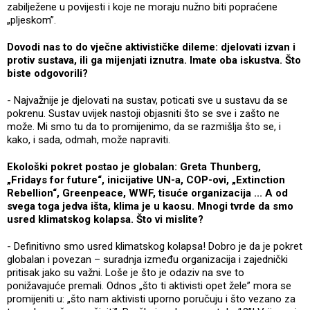
zabilježene u povijesti i koje ne moraju nužno biti popraćene
„pljeskom”.
Dovodi nas to do vječne aktivističke dileme: djelovati izvan i
protiv sustava, ili ga mijenjati iznutra. Imate oba iskustva. Što
biste odgovorili?
- Najvažnije je djelovati na sustav, poticati sve u sustavu da se
pokrenu. Sustav uvijek nastoji objasniti što se sve i zašto ne
može. Mi smo tu da to promijenimo, da se razmišlja što se, i
kako, i sada, odmah, može napraviti.
Ekološki pokret postao je globalan: Greta Thunberg,
„Fridays for future“, inicijative UN-a, COP-ovi, „Extinction
Rebellion“, Greenpeace, WWF, tisuće organizacija ... A od
svega toga jedva išta, klima je u kaosu. Mnogi tvrde da smo
usred klimatskog kolapsa. Što vi mislite?
- Definitivno smo usred klimatskog kolapsa! Dobro je da je pokret
globalan i povezan – suradnja između organizacija i zajednički
pritisak jako su važni. Loše je što je odaziv na sve to
ponižavajuće premali. Odnos „što ti aktivisti opet žele” mora se
promijeniti u: „što nam aktivisti uporno poručuju i što vezano za