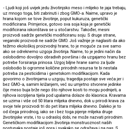
- Ljudi koji još uvijek jedu životinjsko meso i mlijeko te jaja trebaju,
uz mnogo toga, biti zabrinuti i zbog GMO-a. Naime, upravo je
hrana kojom se tove životinje, poput kukuruza, genetički
modificirana. Primjerice, gotovo sva soja koja je genetički
modificirana iskorištava se u stočarstvu. Također, mesni
proizvodi sadrže genetički modificiranu soju. S druge strane,
veganski proizvodi ne sadrže GMO. Još važnije je naglasiti da ako
težimo ekološkoj proizvodnji hrane, to je moguće za sve samo
ako se odreknemo uzgoja životinja. Naime, to je jedini način da
oslobodimo dovoljno obradivih površina i da uzgajamo hranu bez
potrebe forsiranja prinosa. Uzgoj biljne hrane samo za ljude
oslobodio bi ogromne količine prirodnih resursa te bi nestala
potreba za pesticidima i genetskom modifikacijom. Kada
govorimo o životinjama u uzgoju, tragedija postaje sve veća jer i
bez GMO-a, samim križanjem, već su umjetno stvorene jedinke
čije meso buja brže nego što njihove kosti to mogu podnijeti, a
njihova iscrpljena tijela pod upalama dolaze do klaonica. Kravama
se uzima i više od 50 litara mlijeka dnevno, dok u prirodi krava za
svoje tele proizvodi tri do pet litara mlijeka dnevno. Daleko je to
od ičega prirodnog, iako se i bez toga pijenje mlijeka druge
životinjske vrste, i to u odrasloj dobi, ne može nazvati prirodnim.
Genetičkom modifikacijom životinja monstruoznost naših
postupaka postaje još gora i svakako se odražava i na nas. S