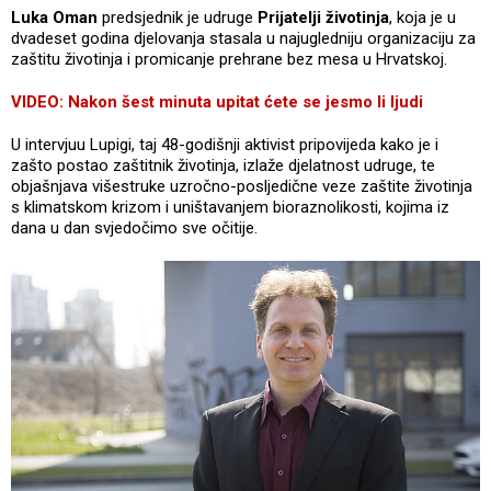
Luka Oman
predsjednik je udruge
Prijatelji životinja
, koja je u
dvadeset godina djelovanja stasala u najugledniju organizaciju za
zaštitu životinja i promicanje prehrane bez mesa u Hrvatskoj.
VIDEO: Nakon šest minuta upitat ćete se jesmo li ljudi
U intervjuu Lupigi, taj 48-godišnji aktivist pripovijeda kako je i
zašto postao zaštitnik životinja, izlaže djelatnost udruge, te
objašnjava višestruke uzročno-posljedične veze zaštite životinja
s klimatskom krizom i uništavanjem bioraznolikosti, kojima iz
dana u dan svjedočimo sve očitije.