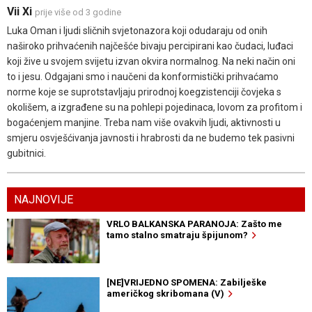
Vii Xi
prije više od 3 godine
Luka Oman i ljudi sličnih svjetonazora koji odudaraju od onih
naširoko prihvaćenih najčešće bivaju percipirani kao čudaci, luđaci
koji žive u svojem svijetu izvan okvira normalnog. Na neki način oni
to i jesu. Odgajani smo i naučeni da konformistički prihvaćamo
norme koje se suprotstavljaju prirodnoj koegzistenciji čovjeka s
okolišem, a izgrađene su na pohlepi pojedinaca, lovom za profitom i
bogaćenjem manjine. Treba nam više ovakvih ljudi, aktivnosti u
smjeru osvješćivanja javnosti i hrabrosti da ne budemo tek pasivni
gubitnici.
NAJNOVIJE
VRLO BALKANSKA PARANOJA: Zašto me
tamo stalno smatraju špijunom?
[NE]VRIJEDNO SPOMENA: Zabilješke
američkog skribomana (V)