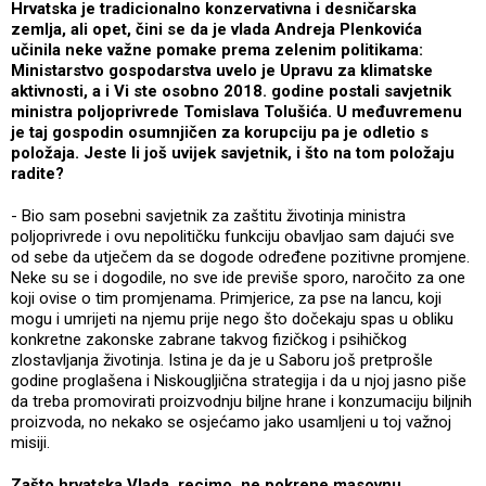
Hrvatska je tradicionalno konzervativna i desničarska
zemlja, ali opet, čini se da je vlada Andreja Plenkovića
učinila neke važne pomake prema zelenim politikama:
Ministarstvo gospodarstva uvelo je Upravu za klimatske
aktivnosti, a i Vi ste osobno 2018. godine postali savjetnik
ministra poljoprivrede Tomislava Tolušića. U međuvremenu
je taj gospodin osumnjičen za korupciju pa je odletio s
položaja. Jeste li još uvijek savjetnik, i što na tom položaju
radite?
- Bio sam posebni savjetnik za zaštitu životinja ministra
poljoprivrede i ovu nepolitičku funkciju obavljao sam dajući sve
od sebe da utječem da se dogode određene pozitivne promjene.
Neke su se i dogodile, no sve ide previše sporo, naročito za one
koji ovise o tim promjenama. Primjerice, za pse na lancu, koji
mogu i umrijeti na njemu prije nego što dočekaju spas u obliku
konkretne zakonske zabrane takvog fizičkog i psihičkog
zlostavljanja životinja. Istina je da je u Saboru još pretprošle
godine proglašena i Niskougljična strategija i da u njoj jasno piše
da treba promovirati proizvodnju biljne hrane i konzumaciju biljnih
proizvoda, no nekako se osjećamo jako usamljeni u toj važnoj
misiji.
Zašto hrvatska Vlada, recimo, ne pokrene masovnu