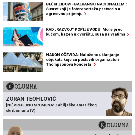
BEČKI ZIDOVI–BALKANSKI NACIONALIZMI:
Susret koji je fotoreportažu pretvorio u
agresivnu prijetnju
KAD „RAZVOJ“ POPIJE VODU: More pred
kućom, bazen u dvorištu, suša na vratima
NAKON OČEVIDA: Naloženo uklanjanje
objekata koje su postavili organizatori
Thompsonova koncerta
KOLUMNA
ZORAN TEOFILOVIĆ
[NE]VRIJEDNO SPOMENA: Zabilješke američkog
skribomana (V)
KOLUMNA